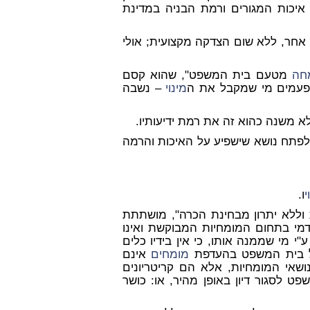
 איכות המגורים ורמת הבניה במדינת
ן אחר, ללא שום הצדקה מקצועית; אולי
חה
מטעם בית המשפט", שהוא קסם
לפעמים מי שמקבל את ה
מינוי
– נשבה
א משנה כהוא זה את רמת ידיעותיו.
פתח נושא שישפיע על האיכות והרמה
י
ו.
וללא יתרון מבחינת הכרה", מושתתת
דמי בתחום המומחיות המבוקשת ואינו
 מי שממנה אותו, כי אין בידיו כלים
 של בית המשפט בהעדפת
מומחים
אינם
אי המומחיות, אלא הם קריטריונים
שפט לסגור דיון באופן מהיר, או: כושר