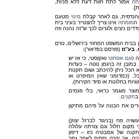
חה
אמור לתת חוות דעת ללא פניות,
].
ההנדסית, גם לאחר קבלת
מינוי
מטעם
 ה
מומחה
אינו צריך להצטייר בעיני בית
דדים ניצים ולגרום לכך ש"זה נהנה וזה
הן בבית המשפט המחוזי בירושלים, טרם
ט. בע"מ
(פורסם בפדאור):
ה
פגם אסתטי
ואקוסטי, כי אז יש
במובן זה ברגמן נוטה – כעדות
לא הכל ניתן להיכתב ושום תקנות
ל. (כמדומני שאין המיפרט או
ות בחלונות או סיוד הקירות).
צר מוגמר כראוי, בלי פגמים
ב
תקנים
.
רים את הבונה על פיהם מתיקון
יה פח (בניגוד לברזל יצוק)
מקום חלול וגם צורתה עלולה
קנה של אמבטיה כזו – דיפון
יה, אך יקרה יחסית לאחר גמר