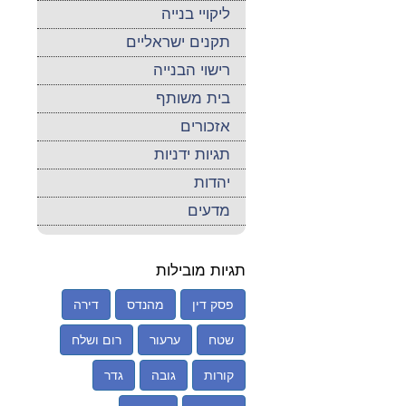
ליקויי בנייה
תקנים ישראליים
רישוי הבנייה
בית משותף
אזכורים
תגיות ידניות
יהדות
מדעים
תגיות מובילות
פסק דין
מהנדס
דירה
שטח
ערעור
רום ושלח
קורות
גובה
גדר