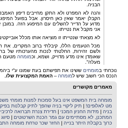
הבניה.
והנה לא המפרט ולא התקן מחייבים דיפון האמבטי
הקבלן יאמר שאין כאן חיסרון. אבל בפועל המיפגע
מדוע על הדייר להשלים עם המיפגע הזה. במובן זה
אני מקבל את נטייתו.
לא מצאתי שנטייתו זו מוציאה אותו מכלל אובייקטי
מכל הטעמים הללו, קיבלתי ברוב המקרים, את הע
שאומדן אינו מדע מדוייק, ושמא, וכ
מומחה
מטעם ה
מעלה".
נוכחתי ב
מומחים
ששינו את תפישתם בעת שמונו ע"י ביהמ"ש
הנכס הכי חשוב שיש ל
מומחה
–
האמת המקצועית שלו.
מאמרים מקושרים
מומחה בית המשפט אינו בעל סמכות למנות מומחי משנה 
מט לאלופים!
|
תיק ליקויי בניה שהפך לתיק קבלנות בפי
בניה
|
מידות החניון המכני
|
חדירת צנרת תברואה לרכיבי ה
המתכנן, לא מסתיימים עם גמר הכנת השרטוטים
|
סיווג 
כרוך בקבלת היתר בנייה
|
החזר שכר טרחת מומחה התב