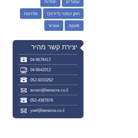
עמודים
יסודות
חוק המכר (דירות)
מדרגות
מעקה
אוורור
יצירת קשר מהיר
04-8678417
04-8642012
052-6010262
avram@benezra.co.il
052-4387878
yoel@benezra.co.il