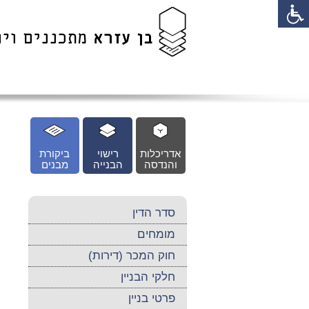
לג
כן
זי
אדריכלות
רישוי
ביקורת
והנדסה
הבנייה
מבנים
סדר הדין
מומחים
חוק המכר (דירות)
חלקי הבניין
פרטי בניין