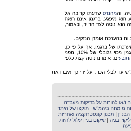
ה, וה
מהנדס
שדעתו קרובה אל
 הוא מיפגע. ברגמן איננו רואה
 הוא נוטה לצד הדייר, וכאמור,
ביות בהערכת אומדן הנזקים.
רכתו של ברגמן. אף על פי כן,
ולשם זהירות, החלטתי לנכות מהערכותיו של ברגמן ניכוי גלובלי של 10%, מפני
תובע
ים, אומדנו נוטה קצת כלפי
 עד לבלי הכר, ועל ידי כך איבדו את
ו/או להורות על בדיקות מעבדה
|
קוח מומחה ביהמ"ש
|
תוקפו של היתר
בניין
|
תכנון קונסטרוקציה ואחריות
ליקויי בניה
|
שיקום בניין עלול להיות
יעה