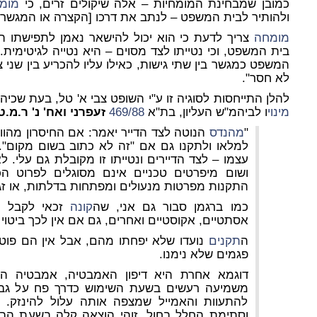
כמובן שמבחינת המומחיות – אלה שיקולים זרים, כי
מומ
ולהותיר לבית המשפט – לנתב את דרכו [הקצרה או המגשרת
מומחה
צריך לדעת כי הוא יכול להישאר נאמן לתפישתו 
בית המשפט, וכי נטייתו לצד מסוים – היא נטייה לגיטימית.
המשפט כמגשר בין שתי גישות, כאילו עליו להכריע בין שני צ
לא חסר".
להלן התייחסות לסוגיה זו ע"י השופט צבי א' טל, בעת שכי
מינוי
ו לביהמ"ש העליון, בת"א
469/88
זעפרני ואח' נ' ר.מ.
"
מהנדס
הנוטה לצד הדייר יאמר: אם החיסרון מהוו
למלאו ולתקנו גם אם "זה לא כתוב בשום מקום". 
עצמו – לצד הדיירים ונטייתו זו מקובלת גם עלי. 
ושום מיפרטים טכניים אינם מסוגלים לפרוט הכ
התקנות מפרטות מנעולים ומפתחות בדלתות, או זגוגי
כמו ברגמן סבור גם אני, שה
קונה
זכאי לקבל מו
אסתטיים, אקוסטיים ואחרים, גם אם אין לכך ביטוי 
ה
תקנים
נועדו שלא יפחתו מהם, אבל אין הם פוט
פגמים שלא נימנו.
דוגמא אחרת היא דיפון האמבטיה, אמבטיה העשו
משמיעה רעשים בשעת השימוש כדרך פח על גבי 
להתעוות והאמייל שמצפה אותה עלול להינזק. ת
וסתימת החלל בחול. זוהי הוצאה קלה בשעת הבנ