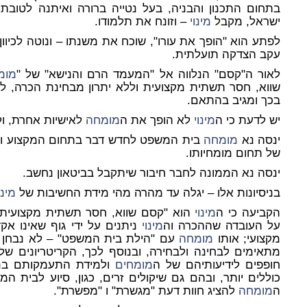
בתחום התכנון והבניה, בעל נטייה ברורה ואיתנה לטובת
ישראל, מקבל
מינוי
– וזונח את תלמודו.
לפתע הוא "הופך את עורו", שוכח את משנתו – ונוטה לכיוו
עקב הצדקה תועלתית.
לאור ה"קסם" הנלווה אל "המעמד הרם והנישא" של "
מומ
שווא, חסר תשתית מקצועית וללא יתרון מבחינת הכרה, 
בכך ומגיב בהתאם.
יש לדעת כי ה
מינוי
לא הופך את ה
מומחה
לאישיות אחרת, ול
ינסה נא
מומחה
בית המשפט לחדש דבר בתחום המקצוע ול
של תחום מומחיותו.
ינסה נא הממונה לחבר חיבור שיתקבל בביטאון נחשב.
בניסיונות אלו – יגלה עד מהרה מהי מידת החשיבות של
מינו
הקביעה כי ה
מינוי
הוא "קסם שווא, חסר תשתית מקצועית 
על העובדה שההכרה וה
מינוי
ניתנים על ידי גוף שאינו אק
מקצועי; אותו
מומחה
עם "הילת בית המשפט" – לא נבחן ע"י
מתאימים לבחינה ולבחירה, ובנוסף לכך, הקריטריונים
חופפים לידיעותיהם של ה
מומחים
ולמידת התעמקותם בנוש
כוללים יותר, ובהם גם שיקולים זרים, כגון, סיוע לבית המ
ה
מומחה
להציג חוות דעת "מגשרת" ו "מפשרת".