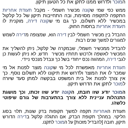
ה
מוכר
ולדרוש ממנו לתקן את כל הטעון תיקון.
ממש כפי שמי ש
קונה
מכשיר חשמלי - מקבל
תעודת
אחריות
התקפה לתקופה מסוימת, ובה התחייבות תיקון של כל קלקול
במכשיר ללא תשלום, כך גם מי ש
קונה
דירה
, מוקנית לו
תעודת
אחריות
בחסות החוק.
ההבדל בין מכשיר חשמלי לבין
דירה
הוא, שמצופה מ
דירה
לשמש
למגורים למשך שנים רבות.
להבדיל ממכשיר חשמלי, שבמקרה של קלקול, ניתן להשליך את
המכשיר לאשפה ולרכוש תחתיו מכשיר
חדש, לא ניתן לעשות כן
לגבי
דירה
, המהווה נכס ייחודי בשל כך ונבדל מנכסי ניידי.
מאפשרת לכל מי ש
קונה
מוצר לפנות אל מי
תעודת
אחריות
שמכר לו את המוצר ולדרוש את תיקונו ללא תשלום נוסף. כך
אין צורך לפנות אל בית המשפט בבקשה למתן סעד שיורה
ל
מוכר
לתקן את הדרוש תיקון.
ה
מוכר
יודע שזו חובתו, ה
קונה
יודע שזו זכותו, וכך מושגת
התנהלות עניינית ללא צורך בהתערבות של גורם שיפוטי
כלשהו.
תעודת ה
אחריות
תקפה למשך תקופות בדק שונות, תלוי בסוג
הליקוי. במהלך תקופת הבדק, אם התגלה קלקול ב
דירה
הדורש
תיקון, חובה [להבדיל מזכות] על ה
מוכר
לתקנו.