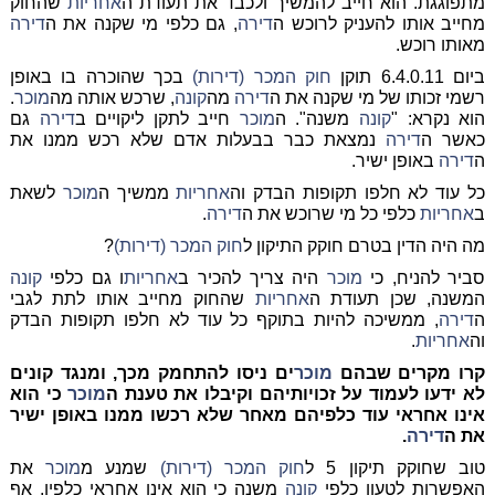
מתפוגגת. הוא חייב להמשיך ולכבד את תעודת ה
אחריות
שהחוק
מחייב אותו להעניק לרוכש ה
דירה
, גם כלפי מי שקנה את ה
דירה
מאותו רוכש.
ביום 6.4.0.11 תוקן
חוק המכר (דירות)
בכך שהוכרה בו באופן
רשמי זכותו של מי שקנה את ה
דירה
מה
קונה
, שרכש אותה מה
מוכר
.
הוא נקרא: "
קונה
משנה". ה
מוכר
חייב לתקן ליקויים ב
דירה
גם
כאשר ה
דירה
נמצאת כבר בבעלות אדם שלא רכש ממנו את
ה
דירה
באופן ישיר.
כל עוד לא חלפו תקופות הבדק וה
אחריות
ממשיך ה
מוכר
לשאת
ב
אחריות
כלפי כל מי שרוכש את ה
דירה
.
מה היה הדין בטרם חוקק התיקון ל
חוק המכר (דירות)
?
סביר להניח, כי
מוכר
היה צריך להכיר ב
אחריות
ו גם כלפי
קונה
המשנה, שכן תעודת ה
אחריות
שהחוק מחייב אותו לתת לגבי
ה
דירה
, ממשיכה להיות בתוקף כל עוד לא חלפו תקופות הבדק
וה
אחריות
.
קרו מקרים שבהם
מוכר
ים ניסו להתחמק מכך, ומנגד קונים
לא ידעו לעמוד על זכויותיהם וקיבלו את טענת ה
מוכר
כי הוא
אינו אחראי עוד כלפיהם מאחר שלא רכשו ממנו באופן ישיר
את ה
דירה
.
טוב שחוקק תיקון 5 ל
חוק המכר (דירות)
שמנע מ
מוכר
את
האפשרות לטעון כלפי
קונה
משנה כי הוא אינו אחראי כלפיו, אף