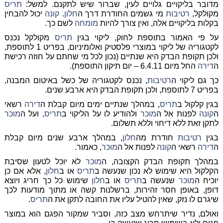
מדובר בליקויים גלויים לעין, שברור שיש לתקנם. למשל:
תריס
מקולקל,
רטיבות
מי גשמים החודרת דרך ה
חלון
.
קונה
יכול להבחין
בקלות בליקויים אלה, ואין צורך להיות
מומחה
לשם כך.
על פי האמור בתוספת לחוק, ליקוי בגין
תריס
מקולקל נכנס
לקטגוריה של ליקוי במוצרי פלסטיק ואלומיניום, בפריט 1 לתוספת,
ולכן תקופת הבדק היא שנתיים (נכון לכל מי שחתם על חוזה רכישת
ה
דירה
החל מיום 6.4.11 – יום תיקון התוספת).
כך גם ליקוי ה
רטיבות
, נכנס לקטגוריה של כשל באיטום המבנה,
בפריט 7 לתוספת, ולכן תקופת הבדק היא ארבע שנים.
בגין קלקול ב
תריס
, במהלך שנתיים ימים מיום קבלת ה
דירה
רשאי
ה
קונה
לפנות אל ה
מוכר
ולהודיע לו על הליקוי ב
תריס
, ועל ה
מוכר
לתקן זאת ללא דיחוי וללא תשלום.
בגין
רטיבות
חודרת מה
חלון
, במהלך ארבע שנים מיום קבלת
ה
דירה
רשאי ה
קונה
לפנות אל ה
מוכר
, כאמור.
במהלך תקופת הבדק הקצובה, ה
מוכר
לא יוכל לטעון שסיבת
הקלקול היא שימוש לא נכון שנעשה ב
תריס
או ב
חלון
, אלא אם כן
יוכיח ה
מוכר
שנעשה ב
תריס
או ב
חלון
שימוש כל כך חריג ויוצא
דופן, באופן חסר זהירות, ברשלנות קשה או מתוך מודעות לכך
שיגרם לו נזק, שאין להטיל עליו את החובה לתקן את ה
תריס
.
ואולם, נדיר שיתרחש מצב כזה, וסביר שמקור הפגם הוא במוצר