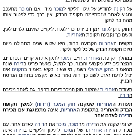
פגום ולא בשימוש חריג שנעשה בו.
על ה
קונה
להודיע על גילוי הליקוי ל
מוכר
מיד, ואם ה
מוכר
מתעכב
ומגיע לאחר שנסתיימה תקופת הבדק, אין בכך כדי לפטור אותו
מהחובה לתקן.
החוק נותן ל
קונה
זמן רב יותר כדי לגלות ליקויים שאינם גלויים לעין,
ולשם כך נקבעה תקופת ה
אחריות
.
תקופת ה
אחריות
הקבועה בחוק, היא שלוש שנים מתחילה מיום
סיום תקופת הבדק של כל ליקוי וליקוי.
במהלך תקופת ה
אחריות
חייב ה
מוכר
לתקן את הליקויים הנסתרים,
המצריכים ידע מקצועי והבנה. כך למשל, כאשר פריט ב
דירה
שונה
מהאמור ב
תקן ישראלי
רשמי, מי שאינו בקיא באמור ב
תקנים
אינו
יכול לדעת זאת. לשם כך הוא נעזר באיש מקצוע בתחום הנדסת
הבניין.
תעודת ה
אחריות
שמקנה חוק המכר דירות תקפה
גם לאחר מכירת
ה
דירה
.
תעודת ה
אחריות
שמקנה
חוק המכר (דירות)
למשך תקופת
הבדק ולאחריה בתקופת ה
אחריות
, אינה מתפוגגת עם מכירת
ה
דירה
לאדם אחר.
יש ומי שקנה את ה
דירה
מה
מוכר
,
מוכר
את ה
דירה
לאדם אחר. עם
מכירת ה
דירה
אחריות
ו של ה
מוכר
לתיקון הליקויים ב
דירה
אינה