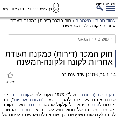
תפריט
חיפוש
לג
עמוד הבית
מאמרים
חוק המכר (דירות) כמקנה תעודת
»
»
כן
אחריות לקונה ולקונה-המשנה
זי
חוק המכר (דירות) כמקנה תעודת
אחריות לקונה ולקונה-המשנה
14 ינואר, 2016
|
עו"ד ענת כהן
שמירה
חוק המכר (דירות)
התשל"ג-1973 מקנה למי ש
קונה
דירה
ממי
שבנה אותה על מנת למכרה, כעין "
תעודת
אחריות
", בה
מובטח ל
קונה
כי יתוקן כל קלקול או פגם ב
דירה
במשך תקופה
מסוימת. מטרתו של החוק הוא לשחרר את ה
קונה
מהצורך
לפנות לערכאות משפטיות, כך שתהיה לו האפשרות לפנות אל