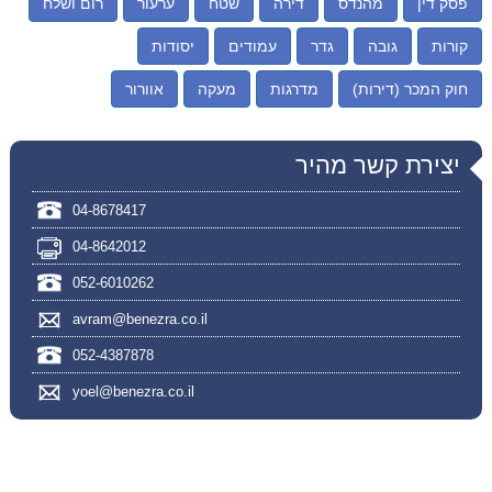
פסק דין
מהנדס
דירה
שטח
ערעור
רום ושלח
קורות
גובה
גדר
עמודים
יסודות
חוק המכר (דירות)
מדרגות
מעקה
אוורור
יצירת קשר מהיר
04-8678417
04-8642012
052-6010262
avram@benezra.co.il
052-4387878
yoel@benezra.co.il