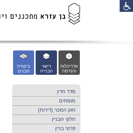
לג
כן
זי
אדריכלות
רישוי
ביקורת
והנדסה
הבנייה
מבנים
סדר הדין
מומחים
חוק המכר (דירות)
חלקי הבניין
פרטי בניין