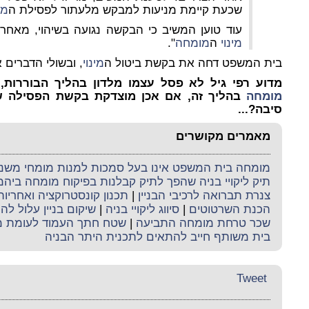
שכעת קיימת מניעות למבקש מלעתור לפסילת ה
מו
עוד טוען המשיב כי הבקשה נגועה בשיהוי, מאחר
מינוי
ה
מומחה
".
בית המשפט דחה את בקשת ביטול ה
מינוי
, ובשולי הדברים 
מדוע רפי גיל לא פסל עצמו מלדון בהליך הבוררות, ב
מומחה
בהליך זה, אם אכן מוצדקת בקשת הפסילה ש
סיבה?...
מאמרים מקושרים
מומחה בית המשפט אינו בעל סמכות למנות מומחי משנה 
תיק ליקויי בניה שהפך לתיק קבלנות בפיקוח מומחה ביה
צנרת תברואה לרכיבי הבניין
|
תכנון קונסטרוקציה ואחריו
הכנת השרטוטים
|
סיווג ליקויי בניה
|
שיקום בניין עלול לה
שכר טרחת מומחה התביעה
|
שטח חתך העמוד לעומת מ
בית משותף חייב להתאים לתכנית היתר הבניה
Tweet