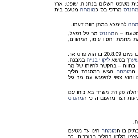
בית משפט השלום בנתניה, שופט: ארז
הנדס
מרדכי בס כ
מומחה
מטעם בית
מחה
להימצא במתן חוות דעתו.
עמו – ה
מהנדס
מר גיל רפאל,
ת מחמת יחסיו עימו, המהווים,
4. הסתייגותו זו של מר גיל באה לכדי ביטוי במכתבו מיום 20.8.09 בו הוא פרט את
ער
ך בנושא
ליקויי בנייה
במבנה,
ן בהווה – בהקשר להיותו של מר
 ה
מומחה
הגיש במסגרת הליך
הוא צפוי להיפגש עם מר גיל
ניהלה פקידת משרד בא כוחו עם
ות רצון מהעובדה כי ה
מהנדס
.
תיק בו ה
מומחה
הינו עד מטעם
מו מלדון בהליך הבוררות, כך