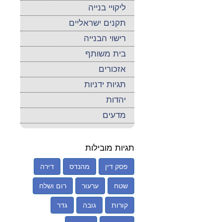
ליקויי בנייה
תקנים ישראליים
רישוי הבנייה
בית משותף
אזכורים
תגיות ידניות
יהדות
מדעים
תגיות מובילות
פסק דין
מהנדס
דירה
שטח
ערעור
רום ושלח
קורות
גובה
גדר