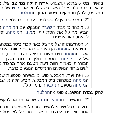
בקשה מס' 6 בת"א 6452/07
אריה חייקין נגד צבי גל
, 
יקואל, פורסם ב"פדאור" היא בקשה לבטל את
מינוי
ו של ה
מ
המשפט, ולהלן הנימוקים, ציטוט מתוך ה
החלטה
:
"2. המבקש טוען לחשש לניגוד עניינים בו עלול ה
מו
3. מובהר כי מבירור
שער
ך המבקש עם ה
מומחה
מט
הביע מר גיל את הסתייגותו מ
מינוי
ה
מומחה
. זא
לטעמו, ניגוד עניינים.
יחסיו עם ה
מומחה
הן בעבר – בהקשר לחוות דעת
ש
אשר ה
מומחה
היה מעורב בביצוע העבודות בו, וה
גיל עד
מומחה
במסגרת הליך בוררות. נטען כי
הבוררות כאמור חוות דעת מטעם אחד מהצדדים ו
לשם בירור הנושאים ההנדסיים הנוגעים בדבר.
5. זאת ועוד, המבקש טוען כי בשיחה טלפונית ש
ה
מומחה
בנוכחות ב"כ המבקש, הביע הלה אי שביע
ה
מומחה
מטעם ה
נתבע
הינו מר גיל".
להלן עמדת המשיב, ציטוט מה
החלטה
:
"7 . המשיב – ה
תובע
וה
נתבע
שכנגד מתנגד לבקשה
נטען כי ככל שידוע למשיב, מר גיל משמש כבורר ב
אחד הצדדים. לטענת המשיב, מר גיל לא פסל עצ