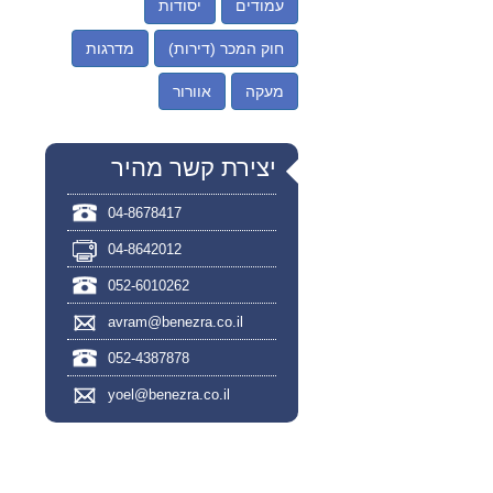
עמודים
יסודות
חוק המכר (דירות)
מדרגות
מעקה
אוורור
יצירת קשר מהיר
04-8678417
04-8642012
052-6010262
avram@benezra.co.il
052-4387878
yoel@benezra.co.il