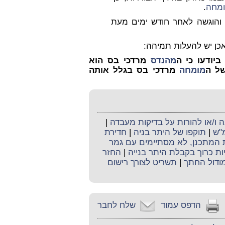
מחה
.
 והוגשה לאחר חודש ימים מעת
אכן יש להעלות תמיהה:
יודעו כי ה
מהנדס
מרדכי בס הוא
ל ה
מומחה
מרדכי בס בגלל אותה
ו/או להורות על בדיקות מעבדה
|
מ"ש
|
תוקפו של היתר בניה
|
חדירת
ת המתכנן, לא מסתיימים עם גמר
יות כרוך בקבלת היתר בנייה
|
החזר
ודול החתך
|
תשריט לצורך רישום
הדפס עמוד
שלח לחבר