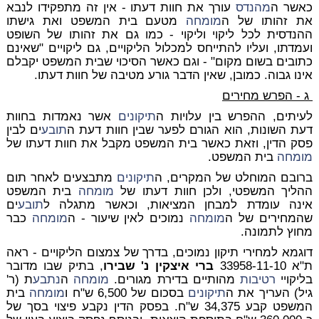
כאשר ה
מהנדס
עורך את חוות דעתו - אין זה מתפקידו לנבא
את זהותו של ה
מומחה
מטעם בית המשפט ואת גישתו
ההנדסית לכל ליקוי וליקוי - כמו גם את זהותו של השופט
ועמדתו, ועליו להתייחס למכלול הליקויים, גם ליקויים "שאינם
כתובים בשום מקום" - וגם כאשר הסיכוי שבית המשפט יקבלם
אינו גבוה.
כמובן, שאין הדבר גורע מטיבה של חוות דעתו.
ג - הפרש מחירים
לעיתים, ההפרש בין עלויות ה
תיקונים
אשר נאמדות בחוות
דעת השונות, הוא הגורם לפער שבין חוות דעת ה
תובע
ים לבין
פסק הדין, וזאת כאשר בית המשפט מקבל את חוות דעתו של
מומחה
בית המשפט.
ברובם המוחלט של המקרים, ה
תיקונים
מתבצעים לאחר תום
ההליך המשפטי, ולכן חוות דעתו של
מומחה
בית המשפט
אינה עומדת למבחן המציאות, וכאשר מתגלה ל
תובע
ים
שהמחירים של ה
מומחה
נמוכים לאין שיעור - ה
מומחה
כבר
מחוץ לתמונה.
דוגמא למחירי תיקון נמוכים, בדרך של צמצום הליקויים - ראה
ת"א 33958-11-10
ברי איצקין נ' שבירו
, בתיק שבו מדובר
בליקויי
רטיבות
מהותיים בדירת מגורים.
מומחה
ה
נתבע
ת (ר'
גיל) העריך את ה
תיקונים
בסכום של 6,500 ש"ח ו
מומחה
בית
המשפט קבע 34,375 ש"ח. בפסק הדין נקבע פיצוי בסך של