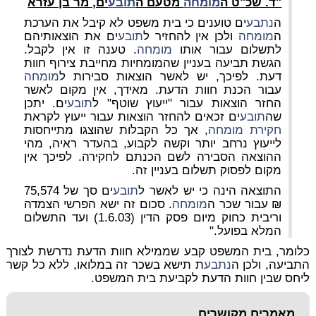
"ד. שכ"ט ה
מומחה
מטעם ה
תובע
ים, מר בן עזרא
ה
נתבע
ים טוענים כי בית משפט לא קיבל את הערכת
ה
מומחה
ולכן אין להחזיר ל
תובע
ים את הוצאותיהם
לתשלום עבור אותו
מומחה
. טענה זו אין לקבל.
הגשת תביעה בעניין שהמומחיות מחייבת צירוף חוות
דעת. לפיכך, יש לאשר הוצאות סבירות ל
מומחה
עבור הכנת חוות הדעת. מאידך, אין מקום לאשר
החזר הוצאות עבור "ייעוץ שוטף" ל
תובע
ים. יתכן
שה
תובע
ים זכאים להחזר הוצאות עבור ייעוץ לקראת
חקירת
מומחה
, אך כל הקבלות שהוצגו מתייחסות
לייעוץ נרחב יותר וקשה לקבוע, בהעדר ראיה, מהי
ההוצאה הסבירה לשם הכנתם לחקירה. לפיכך אין
מקום לפסוק תשלום בעניין זה.
התוצאה הינה כי יש לאשר ל
תובע
ים סך של 75,574
₪ עבור שכר ה
מומחה
. סכום זה ישא הפרשי הצמדה
וריבית כחוק מיום פסק הדין (1.6.03) ועד התשלום
המלא בפועל."
כלומר, בית המשפט קבע שממילא חוות הדעת נדרשת לצורך
התביעה, ולכן ה
נתבע
ת תישא בשכר זה במלואו, ללא כל קשר
ליחס שבין חוות הדעת לקביעת בית המשפט.
מאמרים מקושרים