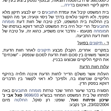
כ-360,000 ש"ח בתוספת הוצאות, ובנוסף נפסק ביצוע בעין של
תיקון ליקויי האיטום ב
דירה
...
בית המשפט קיבל את עמדת ה
תובע
ים כי יש לבצע תיקון מלא
ומקיף, ולא תיקוני טלאים בדרך של ניסוי וטעיה; אך מה הקשר
בין החלטת בית המשפט, לבין טיבה של חוות דעת
מומחה
ה
תובע
ים? הרי יכול היה בית המשפט לבחור דווקא בגרסתו של
ה
מומחה
מטעמו - והדבר אינו משפיע, כהוא זה, על טיבה של
חוות דעת התביעה.
ד -
תיקונים
בפועל
במקרים אחרים, הקבלן מבצע
תיקונים
לאחר חוות הדעת,
וכאשר משווים בין סכום חוות הדעת לסכום שנפסק - "שוכחים"
את היקף הליקויים שבוצעו בבניין.
עלות חוות הדעת
העלות אשר משלם הדייר לחוות הדעת איננה תלויה בהיקף
הליקויים שנרשמו בה, ולפיכך לא ראוי לקשור בין הדברים
דווקא בפסק הדין.
הסוגיה בדבר שיעור החזר שכר טרחת
מומחה
ה
תובע
ים באה
לפתחו של בית המשפט המחוזי בבש"א
9696/03
סגל אבי נ'
שיכון ופיתוח ואח'
, שופט: רון סוקל,
החלטה
מיום
23/02/2004, וכך נקבע: