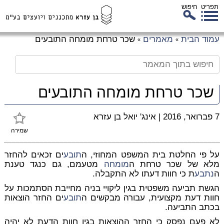
תפריט
חיפוש
לג
עמוד הבית
מאמרים
שכר טרחת מומחה התובעים
»
»
כן
זי
שכר טרחת מומחה התובעים
7 פברואר, 2016
|
אינג' יואל בן עזרא
שמירה
על פי החלטת בית המשפט המחוזי, ה
תובע
ים זכאים להחזר
מלא של שכר טרחת ה
מומחה
מטעמם, גם כנגד טענת
ה
נתבע
ת כי חוות דעתו לא התקבלה.
הגשת תביעה משפטית בגין ליקויי בניה מחייבת הסתמכות על
חוות דעת מקצועית, עבורה מבקשים ה
תובע
ים החזר הוצאות
בכתב התביעה.
לא פעם נפסק כי החזר ההוצאות בגין חוות הדעת לא יהיה