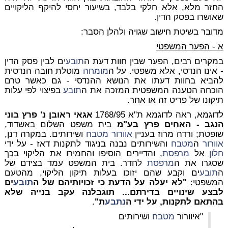
החזר מלא, אלא חלקי בלבד, בשיעור יחסי להיקף הליקויים
שאושרו בפסק הדין.
מדובר בשיטת חישוב שגויה ולהלן הסבר:
א - הפער המשפטי
במקרים רבים, הפער שבין חוות דעת ה
תובע
ים לבין פסק הדין
- אינו הנדסי, אלא משפטי. על ה
מומחה
מוטלת חובה הנדסית
להביא בחוות דעתו את הנושא ההנדסי - גם כאשר טרם
הוכחה הטענה המשפטית המזכה את ה
תובע
בפיצוי לפי עלות
תיקונו של פריט זה או אחר.
לדוגמא,
ראה לדוגמא
ת"א 1768/95
אגאי ראובן נ' פרץ בוני
הנגב - האחים פרץ בע"מ
בית משפט השלום באשדוד,
שופטת; ורדה מרוז בעניין
אוורור
מטבח
ושירותים. במקרה דנן,
אוורור
ה
מטבח
והשירותים נבנה בניגוד לתקנות דאז - על ידי
חלון
אל
מרפסת
, והדיירים הוסיפו והחמירו את הליקוי בכך
שסגרו את ה
מרפסת
לחדר. בית המשפט עמד בצידם של
ה
תובע
ים וקבע שהם יזוכו בעלות תיקון הליקוי, מהטעם
המשפטי:
"לא יעלה על הדעת כי זכויותיהם של ה
תובע
ים
לבצע שינויים בדירתם... תוגבלנה עקב בנייה שלא
בהתאם לתקנות, על ידי ה
נתבע
ת"
.
"איוורור
מטבח
ושירותים