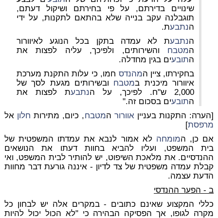
שינויים בדירתם, על פי בחירתם ושיקול דעתם,
תוגבלנה עקב בנייה שלא בהתאם לתקנות, על ידי
ה
נתבע
ת.
ה
נתבע
ת לא עמדה בתקן בכל הנוגע לאיוורור
ה
מטבח
והשירותים, ולפיכך, עליה לפצות את
ה
תובע
ים בגין מחדלה.
בחקירתו, ציין ה
מהנדס
חמו, כי עלות התקנת מערכת
איוורור מיכנית ב
מטבח
ובשירותים מגעת לסך של
2,000 ש"ח. לפיכך, על ה
נתבע
ת לפצות את
ה
תובע
ים בסכום זה."
[הערה: התקנות בעניין
אוורור
ה
מטבח
, כיום, מתירות
חלון
אל
מרפסת
]
אם כן, ה
מומחה
לא אמור לנבא את עמדתו המשפטית של
בית המשפט, ועליו להביא בחוות דעתו את הנושאים
ההנדסיים. את מלאכת השיפוט, יש להותיר לבית המשפט, ואי
קבלת עמדה משפטית של צד לדיון - איננה גורעת דבר מחוות
הדעת עצמה.
ב - הפער ההנדסי
כללי המקצוע שאינם כתובים -
במקרים אלה יש לבחון כל
מקרה לגופו, אך הפסיקה הבהירה כי "לא הכול יכול להיות