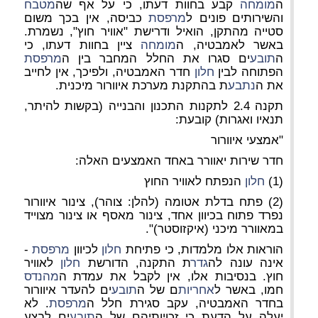
ה
מומחה
קבע בחוות דעתו, כי על אף שה
מטבח
והשירותים פונים ל
מרפסת
כביסה, אין בכך משום
סטייה מהתקן, הואיל ודרישת "אוויר חוץ", נשמרת.
באשר לאמבטיה, ה
מומחה
ציין בחוות דעתו, כי
ה
תובע
ים סגרו את החלל המחבר בין ה
מרפסת
הפתוחה לבין
חלון
חדר האמבטיה, ולפיכך, אין לחייב
את ה
נתבע
ת בהתקנת מערכת איוורור מיכנית.
תקנה 2.4 לתקנות התכנון והבנייה (בקשות להיתר,
תנאיו ואגרות) קובעת:
"אמצעי איוורור
חדר שירות יאוורר באחד האמצעים האלה:
(1)
חלון
הנפתח לאוויר החוץ
(2) פתח בדלת אטומה (להלן: צוהר), צינור איוורור
נפרד פתוח בכיוון אחד, צינור מאסף או צינור מצוייד
במאוורר מיכני (איקזוסטר)".
הוראות אלו מלמדות, כי פתיחת
חלון
לכיוון
מרפסת
-
אינה עונה לה
גדר
ת התקנה, הדורשת
חלון
לאוויר
חוץ. בנסיבות אלו,
אין לקבל את עמדת ה
מהנדס
חמו, באשר ל
אחריות
ם של ה
תובע
ים להעדר איוורור
בחדר האמבטיה, עקב סגירת חלל ה
מרפסת
. לא
יעלה על הדעת כי זכויותיהם של ה
תובע
ים לבצע