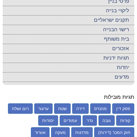
פרטי בניין
ליקויי בנייה
תקנים ישראליים
רישוי הבנייה
בית משותף
אזכורים
תגיות ידניות
יהדות
מדעים
תגיות מובילות
פסק דין
מהנדס
דירה
שטח
ערעור
רום ושלח
קורות
גובה
גדר
עמודים
יסודות
חוק המכר (דירות)
מדרגות
מעקה
אוורור