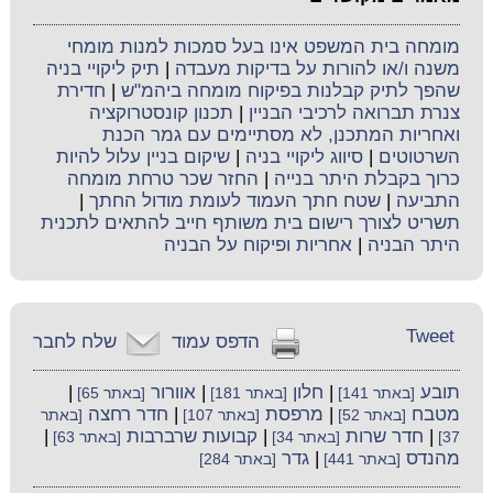
מומחה בית המשפט אינו בעל סמכות למנות מומחי
משנה ו/או להורות על בדיקות מעבדה
|
תיק ליקויי בניה
שהפך לתיק קבלנות בפיקוח מומחה ביהמ"ש
|
חדירת
צנרת תברואה לרכיבי הבניין
|
תכנון קונסטרוקציה
ואחריות המתכנן, לא מסתיימים עם גמר הכנת
השרטוטים
|
סיווג ליקויי בניה
|
שיקום בניין עלול להיות
כרוך בקבלת היתר בנייה
|
החזר שכר טרחת מומחה
התביעה
|
שטח חתך העמוד לעומת מודול החתך
|
תשריט לצורך רישום בית משותף חייב להתאים לתכנית
היתר הבניה
|
אחריות ופיקוח על הבניה
Tweet
הדפס עמוד
שלח לחבר
תובע
|
חלון
|
אוורור
|
[באתר 141]
[באתר 181]
[באתר 65]
מטבח
|
מרפסת
|
חדר רחצה
[באתר 52]
[באתר 107]
[באתר
|
חדר שרות
|
קבועות שרברבות
|
37]
[באתר 34]
[באתר 63]
מהנדס
|
גדר
[באתר 441]
[באתר 284]