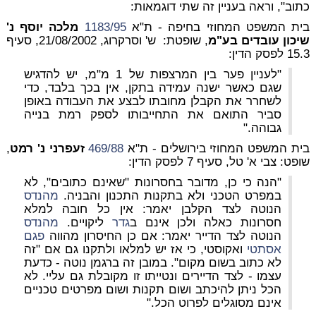
כתוב", וראה בעניין זה שתי דוגמאות:
בית המשפט המחוזי בחיפה - ת"א
1183/95
מלכה יוסף נ'
שיכון עובדים בע"מ
, שופטת: ש' וסרקרוג, 21/08/2002, סעיף
15.3 לפסק הדין:
"לעניין פער בין המרצפות של 1 מ"מ, יש להדגיש
שגם כאשר ישנה עמידה בתקן, אין בכך בלבד, כדי
לשחרר את הקבלן מחובתו לבצע את העבודה באופן
סביר התואם את התחייבותו לספק רמת בנייה
גבוהה."
בית המשפט המחוזי בירושלים - ת"א
469/88
זעפרני נ' רמט
,
שופט: צבי א' טל, סעיף 7 לפסק הדין:
"הנה כי כן, מדובר בחסרונות "שאינם כתובים", לא
במפרט הטכני ולא בתקנות התכנון והבניה.
מהנדס
הנוטה לצד הקלבן יאמר: אין כל חובה למלא
חסרונות כאלה ולכן אינם ב
גדר
ליקויים.
מהנדס
הנוטה לצד הדייר יאמר: אם כן החיסרון מהווה
פגם
אסתטי
ואקוסטי, כי אז יש למלאו ולתקנו גם אם "זה
לא כתוב בשום מקום". במובן זה ברגמן נוטה - כדעת
עצמו - לצד הדיירים ונטייתו זו מקובלת גם עליי. לא
הכל ניתן להיכתב ושום תקנות ושום מפרטים טכניים
אינם מסוגלים לפרוט הכל."