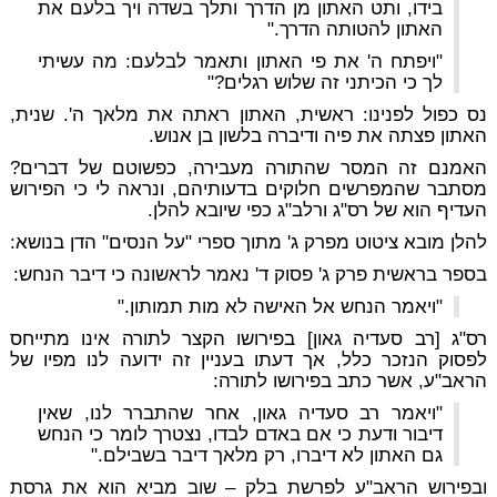
בידו, ותט האתון מן הדרך ותלך בשדה ויך בלעם את
האתון להטותה הדרך."
"ויפתח ה' את פי האתון ותאמר לבלעם: מה עשיתי
לך כי הכיתני זה שלוש רגלים?"
נס כפול לפנינו: ראשית, האתון ראתה את מלאך ה'. שנית,
האתון פצתה את פיה ודיברה בלשון בן אנוש.
האמנם זה המסר שהתורה מעבירה, כפשוטם של דברים?
מסתבר שהמפרשים חלוקים בדעותיהם, ונראה לי כי הפירוש
העדיף הוא של רס"ג ורלב"ג כפי שיובא להלן.
להלן מובא ציטוט מפרק ג' מתוך ספרי "על הנסים" הדן בנושא:
בספר בראשית פרק ג' פסוק ד' נאמר לראשונה כי דיבר הנחש:
"ויאמר הנחש אל האישה לא מות תמותון."
רס"ג [רב סעדיה גאון] בפירושו הקצר לתורה אינו מתייחס
לפסוק הנזכר כלל, אך דעתו בעניין זה ידועה לנו מפיו של
הראב"ע, אשר כתב בפירושו לתורה:
"ויאמר רב סעדיה גאון, אחר שהתברר לנו, שאין
דיבור ודעת כי אם באדם לבדו, נצטרך לומר כי הנחש
גם האתון לא דיברו, רק מלאך דיבר בשבילם."
ובפירוש הראב"ע לפרשת בלק – שוב מביא הוא את גרסת