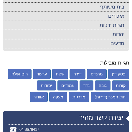
בית משותף
אזכורים
תגיות ידניות
יהדות
מדעים
תגיות מובילות
פסק דין
מהנדס
דירה
שטח
ערעור
רום ושלח
קורות
גובה
גדר
עמודים
יסודות
חוק המכר (דירות)
מדרגות
מעקה
אוורור
יצירת קשר מהיר
04-8678417