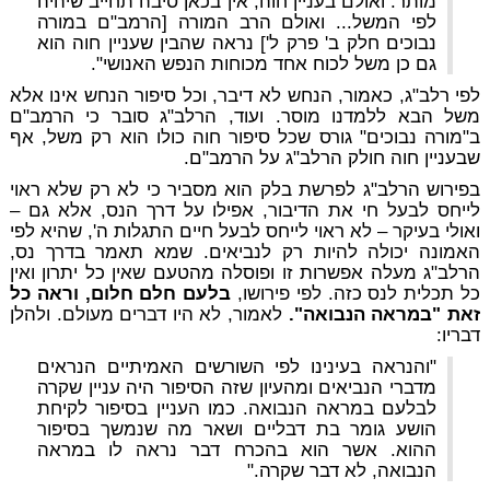
מותר. ואולם בעניין חוה, אין בכאן סיבה תחייב שיהיה
לפי המשל... ואולם הרב המורה [הרמב"ם במורה
נבוכים חלק ב' פרק ל'] נראה שהבין שעניין חוה הוא
גם כן משל לכוח אחד מכוחות הנפש האנושי".
לפי רלב"ג, כאמור, הנחש לא דיבר, וכל סיפור הנחש אינו אלא
משל הבא ללמדנו מוסר. ועוד, הרלב"ג סובר כי הרמב"ם
ב"מורה נבוכים" גורס שכל סיפור חוה כולו הוא רק משל, אף
שבעניין חוה חולק הרלב"ג על הרמב"ם.
בפירוש הרלב"ג לפרשת בלק הוא מסביר כי לא רק שלא ראוי
לייחס לבעל חי את הדיבור, אפילו על דרך הנס, אלא גם –
ואולי בעיקר – לא ראוי לייחס לבעל חיים התגלות ה', שהיא לפי
האמונה יכולה להיות רק לנביאים. שמא תאמר בדרך נס,
הרלב"ג מעלה אפשרות זו ופוסלה מהטעם שאין כל יתרון ואין
כל תכלית לנס כזה. לפי פירושו,
בלעם חלם חלום, וראה כל
זאת "במראה הנבואה".
לאמור, לא היו דברים מעולם. ולהלן
דבריו:
"והנראה בעינינו לפי השורשים האמיתיים הנראים
מדברי הנביאים ומהעיון שזה הסיפור היה עניין שקרה
לבלעם במראה הנבואה. כמו העניין בסיפור לקיחת
הושע גומר בת דבליים ושאר מה שנמשך בסיפור
ההוא. אשר הוא בהכרח דבר נראה לו במראה
הנבואה, לא דבר שקרה."