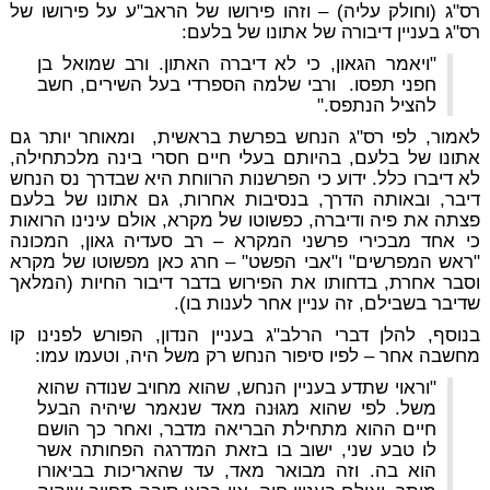
רס"ג (וחולק עליה) – וזהו פירושו של הראב"ע על פירושו של
רס"ג בעניין דיבורה של אתונו של בלעם:
"ויאמר הגאון, כי לא דיברה האתון. ורב שמואל בן
חפני תפסו. ורבי שלמה הספרדי בעל השירים, חשב
להציל הנתפס."
לאמור, לפי רס"ג הנחש בפרשת בראשית, ומאוחר יותר גם
אתונו של בלעם, בהיותם בעלי חיים חסרי בינה מלכתחילה,
לא דיברו כלל. ידוע כי הפרשנות הרווחת היא שבדרך נס הנחש
דיבר, ובאותה הדרך, בנסיבות אחרות, גם אתונו של בלעם
פצתה את פיה ודיברה, כפשוטו של מקרא, אולם עינינו הרואות
כי אחד מבכירי פרשני המקרא – רב סעדיה גאון, המכונה
"ראש המפרשים" ו"אבי הפשט" – חרג כאן מפשוטו של מקרא
וסבר אחרת, בדחותו את הפירוש בדבר דיבור החיות (המלאך
שדיבר בשבילם, זה עניין אחר לענות בו).
בנוסף, להלן דברי הרלב"ג בעניין הנדון, הפורש לפנינו קו
מחשבה אחר – לפיו סיפור הנחש רק משל היה, וטעמו עמו:
"וראוי שתדע בעניין הנחש, שהוא מחויב שנודה שהוא
משל. לפי שהוא מגוּנה מאד שנאמר שיהיה הבעל
חיים ההוא מתחילת הבריאה מדבר, ואחר כך הושם
לו טבע שני, ישוב בו בזאת המדרגה הפחותה אשר
הוא בה. וזה מבואר מאד, עד שהאריכות בביאורו