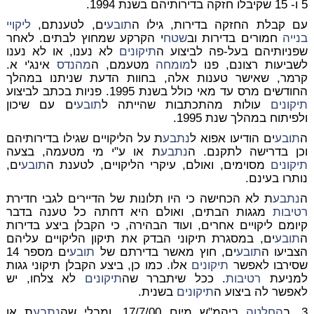
5 ו- 15 שקיבלו חזקה בדירותיהם בשנת 1994.
עם קבלת החזקה בדירות, גילו ה
תובע
ים, לטענתם,
ליקויי
בנייה
חמורים בדירות וב
שטח
י הקרקע שמחוץ לבתים. לאחר
שפניותיהם בעל-פה לביצוע ה
תיקונים
לא נענו, או לא נענו
לשביעות רצונם, פנו ל
מומחה
מטעמם, ה
מהנדס
אינג'י א.
קרמר, שאישר טענות אלה, בחוות הדעת שניתנו במהלך
החודשים מרס עד מאי כולל בשנת 1995. פניות בכתב לביצוע
תיקונים
עולות מהתכתבות שהייתה ל
תובע
ים עם שיכון
ולפיתוח במהלך שנת 1995.
ה
תובע
ים הודיעו אפוא ל
נתבע
ת על הליקויים שגילו בדירותיהם
וכן בדרישה לתקנם. ה
נתבע
ת או ע"י מי מטעמה, בצעה
תיקונים
מסוימים, ואולם, עיקרי הליקויים, לטענת ה
תובע
ים,
נותרו בעינם.
ה
נתבע
ת לא הכחישה כי היו תלונות של הדיירים לגבי חדירת
רטיבות
מגגות הבתים, ואולם היא דחתה כל טענה בדבר
קיומם ליקויים אחרים, ועוד הבהירה, כי הקבלן ביצע בדירות
ה
תובע
ים, במסגרת תיקוני הבדק את תיקון הליקויים עליהם
הצביעו ה
תובע
ים, חוץ מאשר בדירתם של
תובע
ים מספר 14
שסירבו לאפשר
תיקונים
אלו. כמו כן, ביצע הקבלן תיקוני גגות
למניעת
רטיבות
. ככל שיתברר שה
תיקונים
לא צלחו, יש
לאפשר לה ביצוע ה
תיקונים
בשנית.
3. ב
החלטה
ביהמ"ש מיום 17/7/00, ומבלי שה
נתבע
ת או