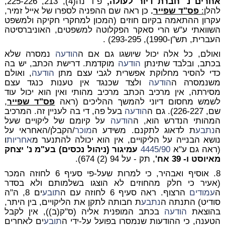
אחרים נ' חברת דיור לעולה,
פ"ד נה(4), 213, 225-226,
להלן
:
פס"ד שפייר
.
כן ראה שם ההפניה לספרו של אייל זמיר,
עקרון ההתאמה בקיום חוזים (המכון למחקרי חקיקה ולמשפט
השוואתי ע"ש הרי סאקר הפקלוטה למשפטים, האוניברסיטה
העברית, תש"ן-1990), 293-295) .
ואולם, כל אלה יכול שיושגו גם אם ה
הודעה
נמסרה שלא
בכתב, ובלבד שתינתן
הודעה
מוקדמת. דרישת הכתב, יש בה
כדי להסיר מחלוקת אפשרית לגבי עצם מתן
הודעה
, ואולם
משנמסרה ה
הודעה
ולצד שכנגד אין טענות כנגד עצם
מסירתה, אין מרכיב הכתב מרכיב מהותי ואין הוא יכול עוד
לשמש מחסום דיוני להמשך ההליכים (ראה
פס"ד שפייר
,
שם, 226-227). גם ה
הודעה
בעל פה, די בה לעניין זה. המרכיב
המהותי הנדרש הוא, ה
הודעה
על קיומם של ליקויים שעל
ה
נתבע
ת לדאוג לתקנם. משידע ה
מוכר
/הקבלן/האחראי על
נושא הבנייה על הליקויים, אין הוא יכולה להתנער מ
אחריות
ו
(ראה גם ע"א
4445/90
עמיגור (ניהול נכסים) בע"מ נ' יצחק
מאיוסט ו- 39 אח'
, תק - על 94 (2) 674).
8. אוסיף ואבהיר, כי למרות שעל-פי סעיף 6 לחוזה המכר
(אעיר כי חלק מהחוזים לא הוצגו בשלמותם ולא בסדר
ה
עמודים
הרצוף. ראה סעיף 6 לחוזה עם ה
תובע
ים 8, ה"ה
סודיט) התנתה ה
נתבע
ת חבותה לתקן את הליקויים, בין היתר,
בהוצאת
הודעה
בכתב המופנית אליה (ס"ק(ב)), אין לקבל
הטענה, כי ההודעות שנמסרו בפועל על-ידי ה
תובע
ים לאחרים