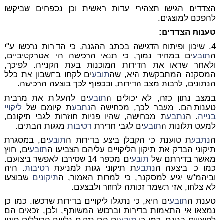
הצדדים הגישו תצהירי עדות ראשית וכן נספחים שביקשו
להפכם למוצגים.
טענות הצדדים:
4. שיכון ופיתוח הדגישה בכתב ההגנה, כי הדירות נרכשו ע"י
ה
תובע
ים במחיר נמוך, כי תנאי הרכישה היו אטרקטיביים,
ולאחר שראו את הדירות המוכנות בעת הקנייה. לפיכך,
המסקנה המתבקשת היא, שה
תובע
ים לקחו בחשבון את כלל
הנתונים, לרבות מצב הדירות, ובכפוף לכך בוצעה הרכישה.
במצב נתון כזה, לא יכולים ה
תובע
ים להעלות את מרבית
טענותיהם. מעבר לכך, מכחישה ה
נתבע
ת קיומם של
ליקויי
בנייה
. ה
נתבע
ת מכחישה, שהיו פניות חוזרות לגבי תיקונם,
למעט תלונות ה
תובע
ים לגבי חדירת
רטיבות
מגגות הבתים.
ה
נתבע
ת טוענת כי הקבלן ביצע בדירות ה
תובע
ים, במסגרת
תיקוני הבדק את תיקון הליקויים עליהם הצביעו ה
תובע
ים, חוץ
מאשר בדירתם של
תובע
ים מספר 14 שסירבו לאפשר ביצועם.
כמו כן ביצעה ה
נתבע
ת תיקוני גגות למניעת
רטיבות
. היה
וביהמ"ש יגיע למסקנה, כי למרות האמור, ה
תיקונים
שבוצעו
לא צלחו, אזי תשמר זכותה לחזור ולבצעם.
טענת ה
תובע
ים היא, כי נתגלו ליקויים בדירות שרכשו. כמו כן
נמצאו אי התאמות בדירות וברכוש המשותף, ולכן, זכאים הם
לפיצויים בגינם. כמו כן
תובע
ים הם נזקים נלווים הכוללים פינוי