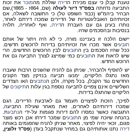
טענת קבלן כי עצם מכירת ה
דירה
שוללת מה
מוכר
את זכות
התביעה נדחתה
בפס"ד דיור לעולה
(שם, 864ז - 865ד),שם
הבהיר ביהמ"ש (כבוד השופט טל) כי התשובה לשאלה, אם
זכויותיהם האובליגטוריות של הדיירים שמכרו דירתם לאחר,
נותרו בעינן גם עם העברת ה
דירה
, ואף לאחריה, תלויה
בנסיבות ובהסכמים שהיו.
יישום הלכה זו בענייננו מורה, כי לא היה ויתור של אותם
תובע
ים אשר מכרו את זכויותיהם בדירות לרוכשים חדשים.
ככל שהיו הסכמים בין ה
תובע
ים לבין הרוכשים החדשים, הרי
שיש לראות את ה
תובע
ים כמי שמייצג לצורך התביעה גם את
הרוכש החדש.
יש להוסיף ולהבהיר, שניתן גם להניח שהשנים הרבות שעברו
מאז נתגלו הליקויים, ימנעו תביעה בנזיקין מצד הקונים
החדשים נגד הקבלן, בכל מקרה, ולכן ה
נתבע
ים ו/או הצדדים
השלישיים אינם צפויים לתביעה נוספת בגין עלות ה
תיקונים
של
הליקויים שהתגלו בדירות.
לפיכך, הזכות לפיצויים תעמוד גם לארבעת הדיירים, הגם
שמכרו דירותיהם לאחרים, זאת מאחר שעילת התביעה,
התגבשה כאשר נמסרו להם דירות פגומות על-ידי ה
נתבע
ת.
בהנחה שיוכח שמי מן ה
תובע
ים שמכר דירתו אכן רכש מוצר
פגום, זכאי יהיה לפיצוי, מאחר שניתן להניח שהפגמים באותה
דירה
נתנו אותותיהם גם במחיר שנתקבל בעדן (
פס"ד זלוצין,