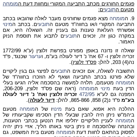
פגמים החורגים מכתב התביעה המקורי ומחוות דעת ה
מומחה
מטעם ה
תובע
ים:
9. ה
מומחה
מצא פגמים שחורגים מעבר לאלה שהובאו בכתב
התביעה המקורי ו/או בחווה"ד מטעם ה
תובע
ים. בכתב ה
מינוי
אפשרתי העלאת טענות גם בעניין זה. השאלה היא, אם
במקרה כגון זה, זכאים ה
תובע
ים לתבוע את תוספת הנזק
האמור.
שאלה זו נדונה באופן מפורט בפרשת זלוצין (ע"א 1772/99
זכריה זלוצין ו- 67 אח' נ' דיור לעולה בע"מ, ו
ערעור
שכנגד, פ"ד
נה(4) 203, להלן:
פס"ד זלוצין
).
התשובה לשאלה, אם זכאים ה
תובע
ים לפיצוי גם בגין ליקויים
שלא פורטו בכתב התביעה ושאף לא הוזכרו בחווה"ד של
ה
מומחה
מטעמם, תלויה למעשה בהסכמה אליה הגיעו בעלי
הדין בעת
מינוי
ה
מומחה
(ראה שם פס"ד זלוצין, 206-209,
המפנה גם לע"א
472/95
זכריה זלוצין ואח' נ' דיור לעולה
בע"מ
פ"ד נ(2) 858, 865-866, להלן:
דיור לעולה
).
ההלכה היא אפוא, שאם בעת
מינוי
ו של ה
מומחה
מטעם
ביהמ"ש ניתן היה להבין שבעלי הדין הסכימו שקביעותיו של
ה
מומחה
לעניין הליקויים יחליפו את הנטען בכתבי הטענות,
ובהנחה שלהסכמה זו ניתן ביטוי באותו הליך, אזיי ניתן יהיה
לפסוק בהתאם לחוות דעת ה
מומחה
מטעם בית המשפט, גם