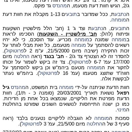
אינג' א' קרמר. צד ג/1 לא הגיש חוות דעת מטעמו, ואילו צד
ג/2, הגיש חוות דעת מטעמו, ה
מהנדס
גד פוקס.
ה
נתבע
ת, ככל שמדובר ב
תובע
ים 1-13 מקבלת את חוות דעת
ה
מומחה
.
ה
תובע
ים, ה
נתבע
ת וצד ג' 1 (חב' הלל מילשטיין השקעות
ופיתוח (להלן:
חב' מילשטיין - השקעות
) הסכימו לראות
ב
מומחה
שמונה כ
מומחה
מכריע. עוד הוסכם, כי לא יהיו
רשאים להסתמך על
מומחה
מטעמם, כל זאת מבלי לוותר על
זכות החקירה (ישיבה מיום 21/5/2000, ע"מ 2 ל
פרוטוקול
).
להסדר זה לא הצטרף צד ג/2 -
חב' בנגד
(ראה
החלטה
מיום
17/7/00 עמ' 6-7 ל
פרוטוקול
). צד זה ביקש לשמור על זכותו
לחקור את ה
מומחה
מטעם ביהמ"ש וכן ביקש להסתמך על
חווה"ד שתוצג מטעמו (עמ' 16 ל
פרוטוקול
). ביהמ"ש נעתר
לבקשות אלה.
חוות הדעת שניתנה על-ידי
מומחה
בית המשפט, ה
מהנדס
גיל
רפאל
נושאת תאריך 20/03/2001 (סומנה כ - ת/1). חוות
הדעת מפרטת את הליקויים, שנמצאו בכל אחת מן הדירות.
כמו כן ישנה התייחסות לנושאים השונים שפורטו בהחלטת
ה
מינוי
.
סמכות ה
מומחה
לא הוגבלה לליקויים נטענים בלבד (ראה
סעיף 3 של ה
החלטה
מיום 21/5/00, עמ' 3 ל
פרוטוקול
).