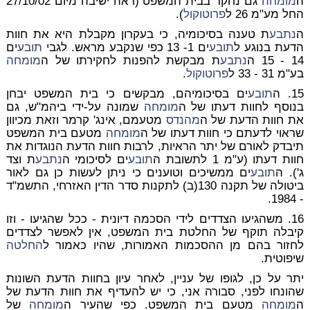
ה
מומחה
גם נחקר בבית המשפט (ראה ישיבה מיום 27/10/02
החל מע"מ 26 ל
פרוטוקול
).
ה
נתבע
ת טענה בסיכומיה, כי בעקרון מקבלת היא את חוות
הדעת בנוגע ל
תובע
ים 1- 13 כפי שנקבע מראש. לגבי
תובע
ים
14 - 15 ה
נתבע
ת מבקשת להפנות לחקירתו של ה
מומחה
בע"מ 31 - 33 ל
פרוטוקול
.
15. ה
תובע
ים בסיכומיהם, מבקשים כי בית המשפט יבחן
בנוסף לחוות דעתו של ה
מומחה
שמונה על-ידי ביהמ"ש, גם
את חוות הדעת של ה
מהנדס
מטעמם, אינג' קרמר וזאת מכיוון
שראוי לדעתם כי חוות דעתו של ה
מומחה
מטעם בית המשפט
תיבדק לאורם של יתר הראיות, לרבות חוות הדעת הנוגדות את
חוות דעתו (ע"מ 1 לתשובת ה
תובע
ים לסיכומי ה
נתבע
ת וצד
ג'). ה
תובע
ים ממשיכים וטוענים כי ניתן לעשות כן גם לאור
ביטולה של תקנה 130(ב) לתקנות סדר הדין האזרחי, התשמ"ד
- 1984.
16. משהגיעו הצדדים לידי הסכמה דיונית - ככל שהגיעו - וזו
קיבלה תוקף של החלטת בית המשפט, אין לאפשר לצדדים
לחזור בהם מן ההסכמות האמורות, שהיו כאמור ל
החלטה
שיפוטית.
יתר על כן, לגופו של עניין, לאחר עיון בחוות הדעת השונות
שהונחו לפני, סבורה אני, כי יש להעדיף את חוות הדעת של
ה
מומחה
מטעם בית המשפט. כפי שהעיר ה
מומחה
של