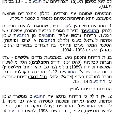
לב לינץ בסימון ת/1(ב) ותצהיריהם של
תובע
ים 1 - 13 בסימון
ת/1(ג).
הנספחים שסומנו ע"י הצדדים, כחלק מתצהירים שהוגשו
מטעמם, תהא התייחסות אליהם כנספחים למוצג העיקרי.
1. התביעה היא בגין
ליקויי בנייה
, שהתגלו, לטענת הדיירים
(להלן:
ה
תובע
ים
) בדירות מגורים בגבעת המורה, עפולה, גוש
17234. הדירות נרכשו על-ידי ה
תובע
ים מן ה
נתבע
ת שיכון
ופיתוח לישראל בע"מ (להלן:
ה
נתבע
ת
או
שיכון ופיתוח
).
הסכמי המכר נערכו ונחתמו בין הצדדים במועדים שונים,
במהלך השנים 1993 - 1994.
בניית הדירות ותכנונן נעשו באמצעות צדדים שלישיים - שתי
חברות קבלניות (להלן יכונו יחדיו:
הקבלנים
): הלל מילשטיין
השקעות ופיתוח (1989) בע"מ (צד ג/1, להלן:
חב' מילשטיין
)
דירות שנרכשו ע"י ה
תובע
ים 1-13; החברה הקבלנית בנגד
חברה להנדסה בע"מ (צד ג/2, להלן:
חב' בנגד
) דירות שנרכשו
ע"י ה
תובע
ים 14 – 15.
הנסיבות הצריכות לעניין:
2. אין חולק כי הדירות נרכשו ע"י ה
תובע
ים ממשרד שיכון
ופיתוח, כשהן גמורות ומוכנות למסירה (ראה גם סעיף 1
לסיכומי ה
תובע
ים). ה
תובע
ים קיבלו חזקה בדירות, סמוך
למועד הרכישה, כלומר, כבר בשנת 1993, למעט ה
תובע
ים 4,