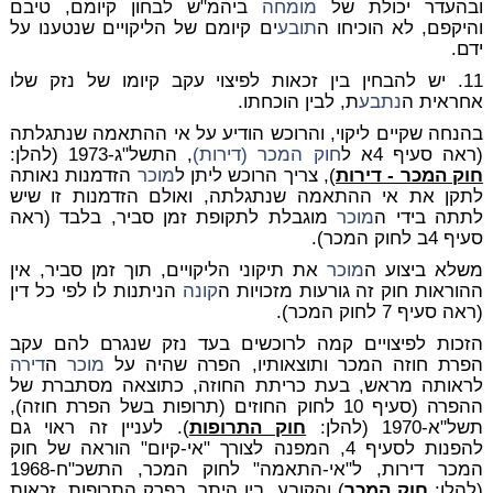
ובהעדר יכולת של
מומחה
ביהמ"ש לבחון קיומם, טיבם
והיקפם, לא הוכיחו ה
תובע
ים קיומם של הליקויים שנטענו על
ידם.
11. יש להבחין בין זכאות לפיצוי עקב קיומו של נזק שלו
אחראית ה
נתבע
ת, לבין הוכחתו.
בהנחה שקיים ליקוי, והרוכש הודיע על אי ההתאמה שנתגלתה
(ראה סעיף 4א ל
חוק המכר (דירות)
, התשל"ג-1973 (להלן:
חוק המכר - דירות
), צריך הרוכש ליתן ל
מוכר
הזדמנות נאותה
לתקן את אי ההתאמה שנתגלתה, ואולם הזדמנות זו שיש
לתתה בידי ה
מוכר
מוגבלת לתקופת זמן סביר, בלבד (ראה
סעיף 4ב לחוק המכר).
משלא ביצוע ה
מוכר
את תיקוני הליקויים, תוך זמן סביר, אין
ההוראות חוק זה גורעות מזכויות ה
קונה
הניתנות לו לפי כל דין
(ראה סעיף 7 לחוק המכר).
הזכות לפיצויים קמה לרוכשים בעד נזק שנגרם להם עקב
הפרת חוזה המכר ותוצאותיו, הפרה שהיה על
מוכר
ה
דירה
לראותה מראש, בעת כריתת החוזה, כתוצאה מסתברת של
ההפרה (סעיף 10 לחוק החוזים (תרופות בשל הפרת חוזה),
תשל"א-1970 (להלן:
חוק התרופות
). לעניין זה ראוי גם
להפנות לסעיף 4, המפנה לצורך "אי-קיום" הוראה של חוק
המכר דירות, ל"אי-התאמה" לחוק המכר, התשכ"ח-1968
(להלן:
חוק המכר
) והקובע, בין היתר, בפרק התרופות, זכאות