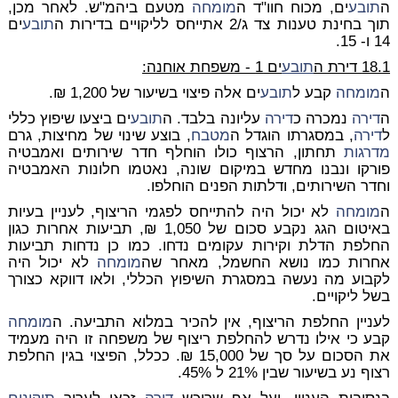
ה
תובע
ים, מכוח חוו"ד ה
מומחה
מטעם ביהמ"ש. לאחר מכן,
תוך בחינת טענות צד ג/2 אתייחס לליקויים בדירות ה
תובע
ים
14 ו- 15.
18.1 דירת ה
תובע
ים 1 - משפחת אוחנה:
ה
מומחה
קבע ל
תובע
ים אלה פיצוי בשיעור של 1,200 ₪.
ה
דירה
נמכרה כ
דירה
עליונה בלבד. ה
תובע
ים ביצעו שיפוץ כללי
ל
דירה
, במסגרתו הוגדל ה
מטבח
, בוצע שינוי של מחיצות, גרם
מדרגות
תחתון, הרצוף כולו הוחלף חדר שירותים ואמבטיה
פורקו ונבנו מחדש במיקום שונה, נאטמו חלונות האמבטיה
וחדר השירותים, ודלתות הפנים הוחלפו.
ה
מומחה
לא יכול היה להתייחס לפגמי הריצוף, לעניין בעיות
באיטום הגג נקבע סכום של 1,050 ₪, תביעות אחרות כגון
החלפת הדלת וקירות עקומים נדחו. כמו כן נדחות תביעות
אחרות כמו נושא החשמל, מאחר שה
מומחה
לא יכול היה
לקבוע מה נעשה במסגרת השיפוץ הכללי, ולאו דווקא כצורך
בשל ליקויים.
לעניין החלפת הריצוף, אין להכיר במלוא התביעה. ה
מומחה
קבע כי אילו נדרש להחלפת ריצוף של משפחה זו היה מעמיד
את הסכום על סך של 15,000 ₪. ככלל, הפיצוי בגין החלפת
רצוף נע בשיעור שבין 21% ל 45%.