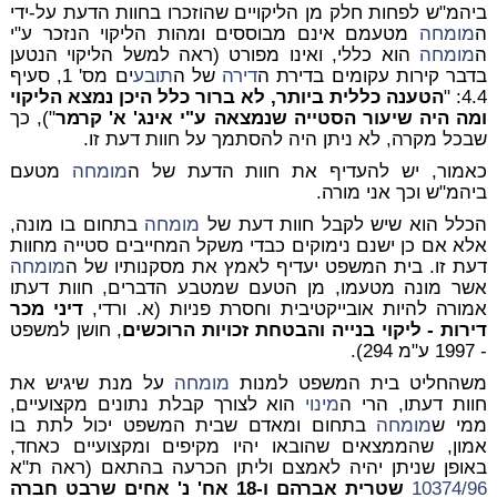
ביהמ"ש לפחות חלק מן הליקויים שהוזכרו בחוות הדעת על-ידי
ה
מומחה
מטעמם אינם מבוססים ומהות הליקוי הנזכר ע"י
ה
מומחה
הוא כללי, ואינו מפורט (ראה למשל הליקוי הנטען
בדבר קירות עקומים בדירת ה
דירה
של ה
תובע
ים מס' 1, סעיף
4.4: "
הטענה כללית ביותר, לא ברור כלל היכן נמצא הליקוי
ומה היה שיעור הסטייה שנמצאה ע"י אינג' א' קרמר
"), כך
שבכל מקרה, לא ניתן היה להסתמך על חוות דעת זו.
כאמור, יש להעדיף את חוות הדעת של ה
מומחה
מטעם
ביהמ"ש וכך אני מורה.
הכלל הוא שיש לקבל חוות דעת של
מומחה
בתחום בו מונה,
אלא אם כן ישנם נימוקים כבדי משקל המחייבים סטייה מחוות
דעת זו. בית המשפט יעדיף לאמץ את מסקנותיו של ה
מומחה
אשר מונה מטעמו, מן הטעם שמטבע הדברים, חוות דעתו
אמורה להיות אובייקטיבית וחסרת פניות (א. ורדי,
דיני מכר
דירות - ליקוי בנייה והבטחת זכויות הרוכשים
, חושן למשפט
- 1997 ע"מ 294).
משהחליט בית המשפט למנות
מומחה
על מנת שיגיש את
חוות דעתו, הרי ה
מינוי
הוא לצורך קבלת נתונים מקצועיים,
ממי ש
מומחה
בתחום ומאדם שבית המשפט יכול לתת בו
אמון, שהממצאים שהובאו יהיו מקיפים ומקצועיים כאחד,
באופן שניתן יהיה לאמצם וליתן הכרעה בהתאם (ראה ת"א
10374/96
שטרית אברהם ו-18 אח' נ' אחים שרבט חברה