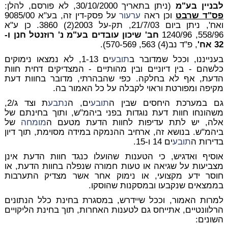
לבניין בע"מ
(ניתן בתאריך 30/10/2000, לא פורסם, להלן:
פס"ד שרבט
וכן ראה
ערעור
על פסק-דין זה, בע"א 9085/00
ואח', ניתן ביום 21/7/03, תק-על 2003(2) 3860. כן ע"א
558/96, 1240/96
חב' שיכון עובדים בע"מ נ' רוזנטל חנן ו-
32 אח'
, פ"ד נב(4) 563, 570-569).
בענייננו, וככל שמדובר ב
תובע
ים 1-13, לא נמצאו נימוקים
כלשהם - בין דיוניים ובין מהותיים - המצדיקים דחית חוות
הדעת, אף לא בחלקה. כפי שהבהרתי, מדובר בחוות דעת
מקיפה ומפורטת וראוי לקבלה על כל האמור בה.
גם במערכת היחסים שבין ה
תובע
ים, ה
נתבע
ת וצד ג/2,
משהונחו חוות דעת נוגדות בפני ביהמ"ש, ותוך בחינתם של
אלה, יש לתת עדיפות לחוות הדעת מטעם ה
מומחה
של
ביהמ"ש. בנושא זה, ארחיב ההנמקה במידה מסוימת, תוך דיון
בדירות ה
תובע
ים 14 ו-15.
אוסיף ואדגיש, כי הטענות שהועלו כנגד חוות הדעת אינן
מצביעות על שגיאה או טעות חמורה שנפלה בחוות הדעת, או
חוסר ידע מקצועי, או נימוק אחר אשר מצדיק התערבות
בממצאים שנקבעו ובמסקנות שהוסקו.
למרות האמור, וככל שיידרש, במסגרת בחינת כלל הנתונים
הרלוונטיים, אתייחס גם לטענות האחרות, תוך בחינת הליקויים
השונים: