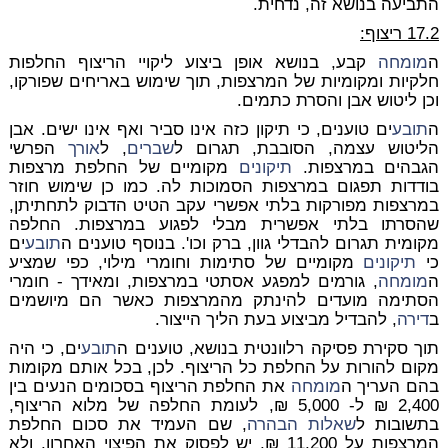
התביעה בנושא זה, נדחית.
17.2 ריצוף:
ה
מומחה
קבע, בנושא אופן ביצוע ליקויי הריצוף החלפות
חלקיות ומקומיות של המרצפות, תוך שימוש באריחים שפורקו,
וכן ליטוש אבן והסרת כתמים.
ה
תובע
ים טוענים, כי תיקון כזה אינו סביר ואף אינו ישים. אבן
הליטוש עצמה, הסובבת, תגרום ל
שברים
, ל
אורך
הפרשי
הגבהים במרצפות.
תיקונים
מקומיים של החלפת מרצפות
בודדות תפגום במרצפות הסמוכות לה. כמו כן שימוש חוזר
במרצפות מפורקות בלתי אפשרי עקב הטיט הדבוק לתחתיתן,
שהסרתו בלתי אפשרית מבלי לפגוע במרצפות. החלפה
מקומית תגרום להבדלי גוון, ברק וכו'. בנוסף טוענים ה
תובע
ים
כי
תיקונים
מקומיים של סתימות וחומרי מילוי, כפי שמציע
ה
מומחה
, גורמים למפגע אסתטי במרצפות, ומאידך - חומרי
הסתימה מועדים להינתק מהמרצפות כאשר הם מיושמים
ב
דירה
, להבדיל מביצוע בעת הליך הייצור.
תוך סקירת פסיקה רלוונטית בנושא, טוענים ה
תובע
ים, כי היה
מקום להורות על החלפת כל הריצוף. לכן, בכל אותם מקומות
בהם העריך ה
מומחה
את החלפת הריצוף בסכומים הנעים בין
2,400 ₪ ל- 5,000 ₪, לעומת החלפה של מלוא הריצוף,
בתשובות ל
שאלות הבהרה
, שם העמיד את סכום החלפת
המרצפות על 11,200 ₪, יש לפסוק את הפיצוי האחרון, ולא