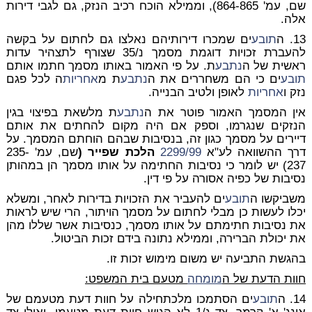
שם, עמ' 864-865), וממילא הוכח רכיב הנזק, גם לגבי דירות
אלה.
13. ה
תובע
ים שמכרו דירותיהם נאלצו גם לחתום על בקשה
להעברת זכויות דוגמת מסמך נ/35 שצורף לתצהיר עדות
ראשית של ה
נתבע
ת. על פי האמור באותו מסמך חתמו אותם
תובע
ים כי הם משחררים את ה
נתבע
ת מ
אחריות
ה לכל פגם
נזק ו
אחריות
לאופן ולטיב הבנייה.
אין המסמך האמור פוטר את ה
נתבע
ת מלשאת בפיצוי בגין
הנזקים שנגרמו, וספק אם היה מקום להחתים את אותם
דיירים על מסמך כגון זה, בנסיבות שבהם הוחתם המסמך. על
דרך ההשוואה לע"א
2299/99
הלכת שפייר (
שם, עמ' 235-
237) יש לומר כי נסיבות החתימה על אותו מסמך הן במהותן
נסיבות של כפיה אסורה על פי דין.
משביקשו ה
תובע
ים להעביר את הזכויות בדירות לאחר, ומשלא
יכלו לעשות כן מבלי לחתום על מסמך הויתור, הרי שיש לראות
את נסיבות חתימתם על אותו מסמך, כנסיבות אשר שללו מהן
את יכולת הברירה, וממילא נתונה בידם זכות הביטול.
בהגשת התביעה יש משום מימוש זכות זו.
חוות הדעת של ה
מומחה
מטעם בית המשפט:
14. ה
תובע
ים הסתמכו מלכתחילה על חוות דעת מטעמם של