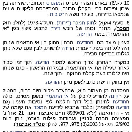
10 ל-נ/6). באותו תצהיר מפרט ה
מהנדס
תכתובת שהייתה בין
שיכון ופיתוח לבין הקבלן הבונה, המתייחסת לליקויים שונים
שנמצאו בדירות, ובעיקר נושא ה
רטיבות
.
6. סעיף 4א(א) ל
חוק המכר (דירות)
, תשל"ג-1973 (להלן:
חוק
המכר
), מתנה זכותו של רוכש
דירה
לתבוע פיצוי בגין "אי
ההתאמה", במתן
הודעה
.
לעניין מועד מתן ה
הודעה
, מבחין החוק בין אי-התאמה שניתן
היה לגלותה בעת העמדת ה
דירה
לרשותו, לבין פגם שלא ניתן
לגלותו בבדיקה סבירה.
במקרה האחרון, צריך הרוכש למסור
הודעה
, תוך זמן סביר
לאחר שגילה את אי ההתאמה. ובמקרה הראשון - פגם שניתן
היה לגלותו בעת קבלת החזקה - תוך שנה.
אין בחוק דרישת כתב לאופן מתן ה
הודעה
.
המסקנה מן האמור היא, שבהעדר מקור חיוב בחוק, המטיל
על ה
קונה
להודיע לקבלן על
אי התאמה
באופן מסוים, יכולה
ה
הודעה
להינתן בכל דרך הולמת לפי נסיבות העניין (גם
הודעה
טלפונית) ובלבד שתביא לידיעת ה
מוכר
את קיומה של
אי - ההתאמה (ע"א 8939/01
חיים אביצור ועוד 21 אח' נ'
חפציבה חברה לבניין ועבודות פילוח בע"מ
, ניתן ביום
2/9/03, תק-על 2003(3) 975, 977, להלן:
פס"ד אביצור
).