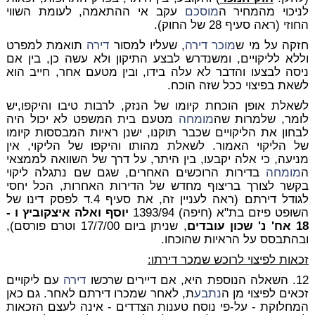
לניכוי מהמחיר ה
מוסכם
עקב אי ההתאמה, לעומת השווי
החוזי (ראה סעיף 28 של החוק).
חזקה על מי ש
מוכר
דירה
, שעליו למסור
דירה
תואמת למפרט
וללא לליקויים, ומשנדרש לבצע התיקון ולא עשה כן, בין אם
ניסה לבצעו והדבר לא עלה בידו, ובין מטעם אחר, חייב הוא
לשאת בפיצוי ככל שזה הוכח.
לשאלת אופן הוכחת קיומו של הנזק, לרבות טיבו והיקפו,יש
לומר, שלמרות שה
מומחה
מטעם בית המשפט לא יכול היה
לבחון את הליקויים שכבר תוקנו, ישנן ראיות המבססות קיומו
של הליקוי האמור. לשאלת מהותו והיקפו של הליקוי, אין
מניעה, כי אלה יקבעו, בין היתר, על דרך של השוואה לממצאי
ה
מומחה
בדירות הרוכשים האחרים, שגם שם נתגלה ליקוי
בקשר לצורך בריצוף מחדש של הדירות האחרות, הכל יחסי
לגודל דירתם (ראה לעניין זה, את סעיף 4.ד לפסק דינו של
השופט פיזם בת"א (חיפה) 1393/94
יוסף ואלה איצקוביץ ו -
18 אח' נ' שכון עובדים
, שניתן ביום 17/7/00 וטרם פורסם),
ובהתבסס על הראיות שהוכחו.
זכאות לפיצוי לרוכש שמכר דירתו:
12. השאלה הנוספת היא, אם דיירים שרכשו
דירה
עם ליקויים
זכאים לפיצוי מן ה
נתבע
ת, לאחר שמכרו דירתם לאחר. גם כאן
המחלוקת - על-פי נוסח טענות הצדדים - אינה לעצם הזכאות