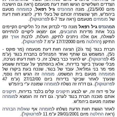
הצדדים השלישיים הגישו חוות דעת מטעמם (ראה גם הישיבה
מיום 21/5/00), מונה ה
מהנדס
גיל רפאל
, כ
מומחה
מטעם
ביהמ"ש, תוך שנשמרה זכותם של בעלי הדין, להציג חוות דעת
של
מומחים
מטעמם (ראה עמ' 6-7 ל
פרוטוקול
).
ה
מהנדס
גיל רפאל
מונה כדי לבדוק את כל הליקויים הקיימים
בכל אחת מדירות ה
תובע
ים, אם ימצאו ליקויים להתייחס
לשאלה, אם אלה ניתנים לתיקון, העלות, לרבות
אורך
זמן
התיקון (
החלטה
מיום 17/7/2000 ע"מ 7 ל
פרוטוקול
).
חברת בנגד (צד ג/2) הציגה חוות דעת מטעמה (מר פוקס -
נ/5), המשמש גם שותף ואחד המנהלים בחברת בנגד (ע"מ
45 ל
פרוטוקול
). יש להעיר כבר בשלב זה, כי חוות דעתו נערכה,
מבלי שנערך ביקור בדירות, אלא בהסתמך על עובדות ששמע
מפי מר בני גמליאל, עובד של בנגד, שנכח בעת ביקורו של
ה
מומחה
מטעם בית המשפט.
מומחה
זה הגיש דוח נוסף,
שנערך לאחר שביקר בדירות ביום 27/12/00 (ע"מ 47
ל
פרוטוקול
). גם דו"ח זה נשלח ל
מומחה
שמונה ע"י ביהמ"ש
על פי דוח זה, יש לבצע
תיקונים
קלים בלבד בדירות,
תיקונים
אותם מוכנה חברת בנגד לערוך. גם דוח זה הומצא ל
מומחה
שמונה מטעם ביהמ"ש.
לאחר הגשת חוות הדעת נשלחו ל
מומחה
אף
שאלות הבהרה
(ראה
החלטה
מיום 29/01/2001 ע"מ 11 ל
פרוטוקול
).