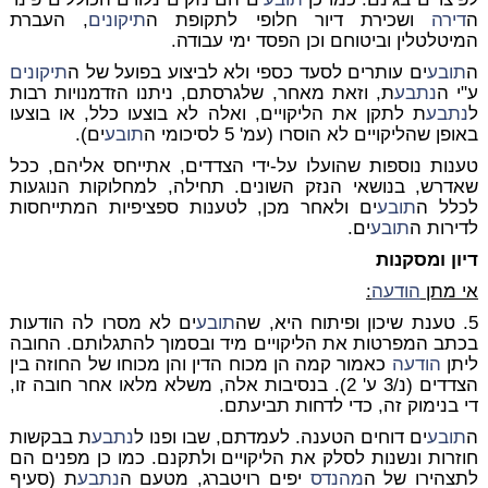
ה
דירה
ושכירת דיור חלופי לתקופת ה
תיקונים
, העברת
המיטלטלין וביטוחם וכן הפסד ימי עבודה.
ה
תובע
ים עותרים לסעד כספי ולא לביצוע בפועל של ה
תיקונים
ע"י ה
נתבע
ת, וזאת מאחר, שלגרסתם, ניתנו הזדמנויות רבות
ל
נתבע
ת לתקן את הליקויים, ואלה לא בוצעו כלל, או בוצעו
באופן שהליקויים לא הוסרו (עמ' 5 לסיכומי ה
תובע
ים).
טענות נוספות שהועלו על-ידי הצדדים, אתייחס אליהם, ככל
שאדרש, בנושאי הנזק השונים. תחילה, למחלוקות הנוגעות
לכלל ה
תובע
ים ולאחר מכן, לטענות ספציפיות המתייחסות
לדירות ה
תובע
ים.
דיון ומסקנות
אי מתן
הודעה
:
5. טענת שיכון ופיתוח היא, שה
תובע
ים לא מסרו לה הודעות
בכתב המפרטות את הליקויים מיד ובסמוך להתגלותם. החובה
ליתן
הודעה
כאמור קמה הן מכוח הדין והן מכוחו של החוזה בין
הצדדים (נ/3 ע' 2). בנסיבות אלה, משלא מלאו אחר חובה זו,
די בנימוק זה, כדי לדחות תביעתם.
ה
תובע
ים דוחים הטענה. לעמדתם, שבו ופנו ל
נתבע
ת בבקשות
חוזרות ונשנות לסלק את הליקויים ולתקנם. כמו כן מפנים הם
לתצהירו של ה
מהנדס
יפים רויטברג, מטעם ה
נתבע
ת (סעיף