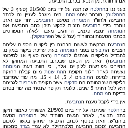
אם זו חורגת מן הנטען בכתב התביעה.
בענייננו ב
החלטה
שניתנה על ידי ביום 21/5/00 (סעיף 3 של
ה
החלטה
) הובהר שה
מומחה
יהיה מוגבל לעניין זה לכתב
התביעה ולחוו"ד ה
מומחה
מטעם ה
תובע
ים. יחד עם זאת,
נותרה בידי ה
תובע
ים הזכות לבקש תיקן כתב התביעה אם
ה
מומחה
ימצא פגמים החורגים מעבר לאלה המפורטים
בכתבי הטענות ובחווה"ד (עמ' 3 של ה
פרוטוקול
).
ה
נתבע
ת מבקשת לעשות הבחנה בין ליקויים נוספים עליהם
הצביעו ה
תובע
ים בפני ה
מומחה
בעת עריכת ביקור במקום,
להבדיל מליקויים שנתגלו ל
מומחה
(ראה סעיף 18 לסיכומי
ה
נתבע
ת) וזאת מן הטעם שבכתב התביעה המתוקן לא
התייחס מפורשות לליקויים אלה, וכי חוות דעת ה
מומחה
נעשתה לאחר חלוף תקופת ה
התיישנות
מיום קבלת החזקה
בדירות, למעט ה
תובע
ים 4, 5, 14 ו- 15, מה עוד שמדובר
בליקויים שבמהותם הם
סדקים
אשר תקופת ה
אחריות
לגביהם
היא לכל היותר 5 שנים, כלומר תקופה שנסתיימה עוד בטרם
בדיקת ה
מומחה
.
אין בידי לקבל טענת ה
נתבע
ת.
ב
החלטה
שניתנה על ידי ביום 21/5/00 אפשרתי כאמור תיקון
כתב תביעה, לאחר הגשת חווה"ד של ה
מומחה
מטעם
ביהמ"ש, וזאת בנוסף לכתב התביעה שתוקן בקשר לסכום
התביעה (סכום התביעה מלכתחילה לא עמד ב
גדר
סמכותו