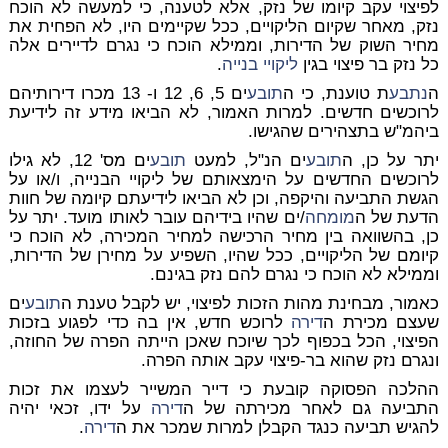
לפיצוי עקב קיומו של נזק, אלא לטענה, כי למעשה לא הוכח
נזק, מאחר שקיום הליקויים, ככל שקיימים היו, לא הפחית את
מחיר השוק של הדירות, וממילא הוכח כי נגרם לדיירים אלה
כל נזק בר פיצוי בגין
ליקויי בנייה
.
ה
נתבע
ת טוענת, כי ה
תובע
ים 5, 6, 12 ו- 13 מכרו דירותיהם
לרוכשים חדשים. למרות האמור, לא הביאו מידע זה לידיעת
ביהמ"ש בתצהירים שהגישו.
יתר על כן, ה
תובע
ים הנ"ל, למעט
תובע
ים מס' 12, לא גילו
לרוכשים החדשים על הימצאותם של ליקויי הבנייה, ו/או על
הגשת התביעה והיקפה, וכן לא הביאו לידיעתם קיומה של חוות
הדעת של ה
מומחה
/ים שהיו בידיהם עובר לאותו מועד. יתר על
כן, בהשוואה בין מחיר הרכישה למחיר המכירה, לא הוכח כי
קיומם של הליקויים, ככל שהיו, השפיע על מחירן של הדירות,
וממילא לא הוכח כי נגרם להם נזק בגינם.
כאמור, מבחינת מהות הזכות לפיצוי, יש לקבל טענת ה
תובע
ים
שעצם מכירת ה
דירה
לרוכש חדש, אין בה כדי לפגוע בזכות
הפיצוי, הכל בכפוף לכך שיוכח שאכן הייתה הפרה של החוזה,
ונגרם נזק שהוא בר-פיצוי עקב אותה הפרה.
ההלכה הפסוקה קובעת כי דייר המשייר לעצמו את זכות
התביעה גם לאחר מכירתה של ה
דירה
על ידו, זכאי יהיה
להגיש תביעה כנגד הקבלן למרות שמכר את ה
דירה
.