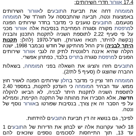
17.4
אוורור
חדרי השירותים:
ה
מומחה
דחה את תביעת ה
תובע
ים ל
אוורור
השירותים
באמצעות ונטה, תביעה שהתבססה על חווה"ד של ה
מומחה
מטעמם. ה
תובע
ים טוענים כי מדובר בחדר שירותים הפונה
ל
מרפסת
מקורה וסגורה המחייבת בנסיבות אלה
אוורור
מכני
על פי סעיף 2.22 לתוספת השניה לתקנות התכנון והבניה
(בקשה להיתר, תנאיו ואגרות), תש"ל-1970 (להלן:
תקנות
היתר לבניה
) ורק החל מהתיקון של חודש נובמבר 1998, ישנה
הקלה שהיא איננה רלוונטית לתיק זה לגבי
אוורור
שירותים
הפונים ל
מרפסת
סגורה ב
תריס
בלבד, כפתרון אפשרי.
ה
תובע
ים חזרו והציגו את השאלה בפני ה
מומחה
, בשאלות
ההברה שהוצגו לו (סעיף 5 לת/2).
ה
מומחה
חזר וציין כי מדובר ב
חלון
שירותים הפונה לאוויר חוץ
ממש. עוד הבהיר ה
מומחה
כי העדכון לתקנות, במספר 2.40
לתוספת השניה לתקנות היתר לבניה, לא הביאו להקלה
חדשה
, אלא הסבירו את מהותה של התקנה הקיימת, וממילא
על פי הסבר זה אין צורך, בנסיבות שפורטו ב
אוורור
נוסף של
ונטה.
לפיכך, גם בנושא זה דין תביעת ה
תובע
ים להידחות.
18 לאור עקרונות אלה יש לבחון את הדירות של ה
תובע
ים 1
עד 13, תוך התייחסות לסכומים נוספים שזכאים להם