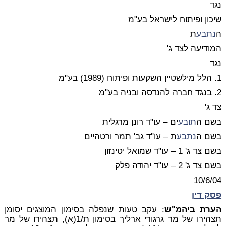
נגד
שיכון ופיתוח לישראל בע"מ
ה
נתבע
ת
המודיעה לצד ג'
נגד
1. הלל מילשטיין השקעות ופיתוח (1989) בע"מ
2. בנגד חברה להנדסה ובניה בע"מ
צד ג'
בשם ה
תובע
ים – עו"ד רונן מרגלית
בשם ה
נתבע
ת – עו"ד גב' תמר ורטהיים
בשם צד ג' 1 – עו"ד שמואל יטינזון
בשם צד ג' 2 – עו"ד יהודה פלק
10/6/04
פסק דין
הערת ביהמ"ש
: עקב טעות שנפלה בסימון המוצגים יסומן
תצהירו של מר גרגורי ארליך בסימון ת/1(א), תצהירו של מר