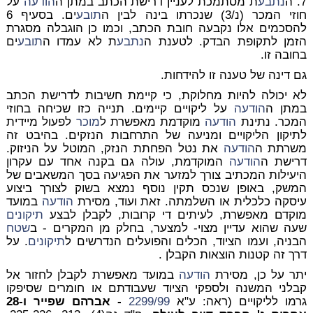
7. ה
נתבע
ת מסתמכת לעניין דרישת הכתב במתן ה
הודעה
על
חוזי המכר (נ/3) שנכרתו בינה לבין ה
תובע
ים. בסעיף 6
להסכמים אלו נקבעה חובת הכתב, וכמו כן הוגבלה מסגרת
הזמן לתקופת הבדק. לטענת ה
נתבע
ת לא עמדו ה
תובע
ים
בחובה זו.
גם דינה של טענה זו להידחות.
לא יכולה להיות מחלוקת, כי קיימת חשיבות לדרישת הכתב
במתן ה
הודעה
על ליקויים קיימים. תנייה כזו שכיחה בחוזי
המכר. נתינת
הודעה
מוקדמת מאפשרת ל
מוכר
לפעול מיידית
לתיקון הליקויים ומניעה של התרחבות הנזקים. בהיבט זה
משרתת ה
הודעה
את נטל הפחתת הנזק, המוטל על הניזוק.
דרישת ה
הודעה
המוקדמת, עולה גם בקנה אחד עם עקרון
היעילות המכתיב צורך למזער את הפגיעה בסך המשאבים של
המשק, באופן שנכס תקין נוסף נמצא בשוק לצורך ביצוע
עיסקה כלכלית או השלמתה. זאת ועוד, מסירת
הודעה
במועד
מוקדם מאפשרת, לעיתים די קרובות, לקבלן לבצע
תיקונים
שעה שהוא עדיין מצוי- למצער, בחלק מן המקרים - ב
שטח
הבניה, ועמו הציוד, הכלים והפועלים הנדרשים ל
תיקונים
. על
דרך זה קטנות הוצאות הקבלן .
יתר על כן, מסירת
הודעה
במועד מאפשרת לקבלן לחזור אל
קבלני המשנה ולספקי הציוד שעבודתם או חומרים שסיפקו
גרמו לליקויים (ראה: ע"א
2299/99
- אברהם שפייר ו-28