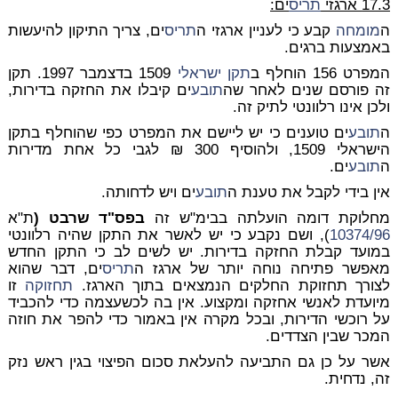
17.3 ארגזי
תריס
ים:
ה
מומחה
קבע כי לעניין ארגזי ה
תריס
ים, צריך התיקון להיעשות
באמצעות ברגים.
המפרט 156 הוחלף ב
תקן ישראלי
1509 בדצמבר 1997. תקן
זה פורסם שנים לאחר שה
תובע
ים קיבלו את החזקה בדירות,
ולכן אינו רלוונטי לתיק זה.
ה
תובע
ים טוענים כי יש ליישם את המפרט כפי שהוחלף בתקן
הישראלי 1509, ולהוסיף 300 ₪ לגבי כל אחת מדירות
ה
תובע
ים.
אין בידי לקבל את טענת ה
תובע
ים ויש לדחותה.
מחלוקת דומה הועלתה בבימ"ש זה
בפס"ד שרבט (
ת"א
10374/96
), ושם נקבע כי יש לאשר את התקן שהיה רלוונטי
במועד קבלת החזקה בדירות. יש לשים לב כי התקן החדש
מאפשר פתיחה נוחה יותר של ארגז ה
תריס
ים, דבר שהוא
לצורך תחזוקת החלקים הנמצאים בתוך הארגז.
תחזוקה
זו
מיועדת לאנשי אחזקה ומקצוע. אין בה לכשעצמה כדי להכביד
על רוכשי הדירות, ובכל מקרה אין באמור כדי להפר את חוזה
המכר שבין הצדדים.
אשר על כן גם התביעה להעלאת סכום הפיצוי בגין ראש נזק
זה, נדחית.