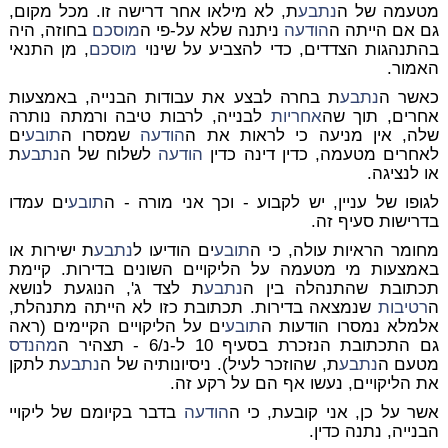
מטעמה של ה
נתבע
ת, לא מילאו אחר דרישה זו. מכל מקום,
גם אם הייתה ה
הודעה
ניתנה שלא על-פי ה
מוסכם
בחוזה, היה
בהתנהגות הצדדים, כדי להצביע על שינוי
מוסכם
, מן התנאי
האמור.
כאשר ה
נתבע
ת בחרה לבצע את עבודות הבנייה, באמצעות
אחרים, תוך שה
אחריות
לבנייה, לרבות טיבה ורמתה נותרה
שלה, אין מניעה כי לראות את ה
הודעה
שמסרו ה
תובע
ים
לאחרים מטעמה, כדין דינה כדין
הודעה
לשלוח של ה
נתבע
ת
או לנציגה.
לגופו של עניין, יש לקבוע - וכך אני מורה - ה
תובע
ים עמדו
בדרישות סעיף זה.
מחומר הראיות עולה, כי ה
תובע
ים הודיעו ל
נתבע
ת ישירות או
באמצעות מי מטעמה על הליקויים השונים בדירות. קיימת
תכתובת שהתנהלה בין ה
נתבע
ת לצד ג', הנוגעת לנושא
ה
רטיבות
שנמצאה בדירות. תכתובת כזו לא הייתה מתנהלת,
אלמלא נמסרו הודעות ה
תובע
ים על הליקויים הקיימים (ראה
גם התכתובת הנזכרת בסעיף 10 ל-נ/6 - תצהיר ה
מהנדס
מטעם ה
נתבע
ת, שהוזכר לעיל). ניסיונותיה של ה
נתבע
ת לתקן
את הליקויים, נעשו אף הם על רקע זה.
אשר על כן, אני קובעת, כי ה
הודעה
בדבר בקיומם של ליקויי
הבנייה, נתנה כדין.