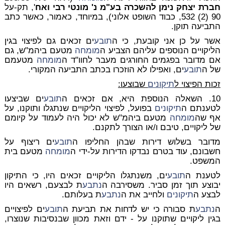
חברת יצחק נימן להשכרה בע"מ נ' מונטי רבי ואח
', תק-על
90 (2) 532, כבוד השופט אלוני), במיוחד, כאמור, כאשר כתב
התביעה תוקן.
אשר על כן אני קובעת, כי ה
תובע
ים זכאים גם לפיצוי בגין
הליקויים הנוספים עליהם הצביע ה
מומחה
מטעם ביהמ"ש, גם
אם מדובר בפגמים החורגים מעבר לחוו"ד ה
מומחה
מטעמם
של ה
תובע
ים, ואפילו לא הוזכרו בכתב התביעה המקורי.
זכות הפיצוי ל
תיקונים
שבוצעו:
10. השאלה הנוספת היא, אם זכאים ה
תובע
ים שביצעו
לטענתם ה
תיקונים
בפועל, לפיצוי הליקויים שנתגלו ותוקנו, על
אף שה
מומחה
מטעם ביהמ"ש לא יכול היה לעמוד על קיומם
של ליקויים, טיבם ו/או הצורך לתקנם.
מדובר בשלוש דירות שבהן החליפו ה
תובע
ים ריצוף על
חשבונם, עוד בטרם נבדקו הדירות על-ידי ה
מומחה
מטעם בית
המשפט.
לטענת ה
תובע
ים, משנתגלו הליקויים זכאים היו, כי התיקון
יבוצע תוך זמן סביר. משסירבה ה
נתבע
ת לבצעם, רשאים היו
לבצע ה
תיקונים
ולחייב את ה
נתבע
ת בעלותם.
ה
נתבע
ת סבורה כי יש לדחות את תביעת ה
תובע
ים לפיצויים
בגין ליקויים שתוקנו על - ידם וזאת מכוון שבנסיבות שנוצרו,