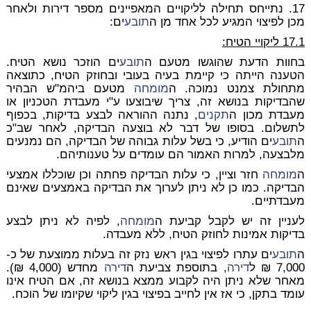
17. נתייחס תחילה לליקויים המאפיינים מספר דירות ולאחר
מכן לפיצוי המגיע לכל אחד מן ה
תובע
ים:
17.1 ליקויי הטיח:
בחוות הדעת שהוגשו מטעם ה
תובע
ים הוזכר נושא הטיח.
הטענה הייתה כי קיימת בעיה בעובי ובחוזק הטיח, כתוצאה
מתחולת צמנט נמוכה. ה
מומחה
מטעם ביהמ"ש הבהיר
שהבדיקות בנושא זה, צריך שיבוצעו ע"י מעבדת הטכניון או
מעבדת מכון ה
תקנים
, נתנה ההוראה לבצע בדיקות, בכפוף
לתשלום. בסופו של דבר לא בוצעה הבדיקה, לאחר שב"כ
ה
תובע
ים הודיע, כי בשל עלות גבוהה של הבדיקה, הם נמנעים
מלבצעה, למרות האמור הם עומדים על טענותיהם.
ה
מומחה
חזר וציין, כי עלות הבדיקה פחתה וכן שוכללו אמצעי
הבדיקה. כמו כן לא ניתן לערוך את הבדיקה באמצעים שאינם
מעבדתיים.
לעניין זה יש לקבל קביעת ה
מומחה
, לפיה לא ניתן לבצע
בדיקות אמינות לחוזק הטיח, ללא מעבדה.
ה
תובע
ים עתרו לפיצוי בגין ראש נזק זה בעלות ממוצעת של כ-
7,000 ₪ ל
דירה
, בתוספת צביעת ה
דירה
מחדש (4,000 ₪).
מאחר שלא ניתן היה לקבוע ממצא בנושא זה, אם הטיח אינו
עומד בתקן, כי אז אין לחייב בפיצוי בגין ליקוי שקיומו של הוכח.