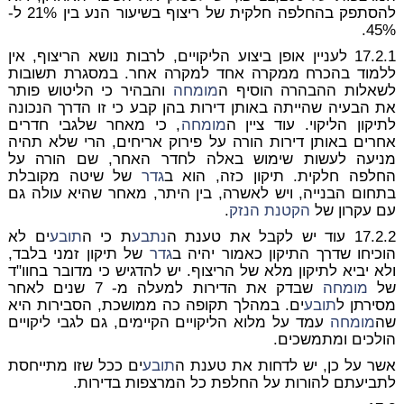
להסתפק בהחלפה חלקית של ריצוף בשיעור הנע בין 21% ל-
45%.
17.2.1 לעניין אופן ביצוע הליקויים, לרבות נושא הריצוף, אין
ללמוד בהכרח ממקרה אחד למקרה אחר. במסגרת תשובות
לשאלות ההבהרה הוסיף ה
מומחה
והבהיר כי הליטוש פותר
את הבעיה שהייתה באותן דירות בהן קבע כי זו הדרך הנכונה
לתיקון הליקוי. עוד ציין ה
מומחה
, כי מאחר שלגבי חדרים
אחרים באותן דירות הורה על פירוק אריחים, הרי שלא תהיה
מניעה לעשות שימוש באלה לחדר האחר, שם הורה על
החלפה חלקית. תיקון כזה, הוא ב
גדר
של שיטה מקובלת
בתחום הבנייה, ויש לאשרה, בין היתר, מאחר שהיא עולה גם
עם עקרון של
הקטנת הנזק
.
17.2.2 עוד יש לקבל את טענת ה
נתבע
ת כי ה
תובע
ים לא
הוכיחו שדרך התיקון כאמור יהיה ב
גדר
של תיקון זמני בלבד,
ולא יביא לתיקון מלא של הריצוף. יש להדגיש כי מדובר בחוו"ד
של
מומחה
שבדק את הדירות למעלה מ- 7 שנים לאחר
מסירתן ל
תובע
ים. במהלך תקופה כה ממושכת, הסבירות היא
שה
מומחה
עמד על מלוא הליקויים הקיימים, גם לגבי ליקויים
הולכים ומתמשכים.
אשר על כן, יש לדחות את טענת ה
תובע
ים ככל שזו מתייחסת
לתביעתם להורות על החלפת כל המרצפות בדירות.