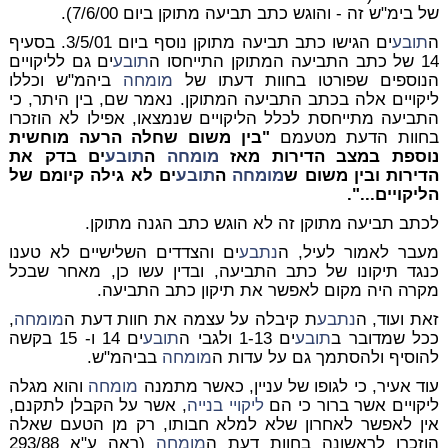
של בימ"ש זה - והוגש כתב תביעה מתוקן ביום 7/6/00).
ה
תובע
ים הגישו כתב תביעה מתוקן נוסף ביום 3/5/01. בסעיף
14 של כתב התביעה המתוקן התייחסו ה
תובע
ים גם לליקויים
הנוספים שפורטו בחוות דעתו של
מומחה
ביהמ"ש וכללו
ליקויים אלה בכתב התביעה המתוקן. נאמר שם, בין היתר, כי
התביעה מתייחסת לכלל הליקויים שנמצאו, אפילו לא הוזכרו
בחוות הדעת מטעמם
"בין משום שחלה הרעה מוחשית
נוספת במצב הדירות מאז
מומחה
ה
תובע
ים בדק את
הדירות ובין משום ש
מומחה
ה
תובע
ים לא גילה קיומם של
הליקויים...".
לכתב תביעה מתוקן זה לא הוגש כתב הגנה מתוקן.
מעבר לאמור לעיל, ה
נתבע
ים והצדדים השלישיים לא טענו
כנגד תיקונו של כתב התביעה, ובדין עשו כן, מאחר שבכל
מקרה היה מקום לאפשר את תיקון כתב התביעה.
זאת ועוד, ה
נתבע
ת קיבלה על עצמה את חוות דעת ה
מומחה
,
ככל שמדובר ב
תובע
ים 1-13 ולגבי ה
תובע
ים 14 ו- 15 בקשה
להוסיף ולהסתמך גם על עדות ה
מומחה
בביהמ"ש.
עוד אעיר, כי לגופו של עניין, כאשר מתמנה
מומחה
והוא מגלה
ליקויים אשר ברור כי הם
ליקויי בנייה
, אשר על הקבלן לתקנם,
אין לאפשר לאחרון שלא למלא חבותו, רק מן הטעם שאלה
הוזכרו לראשונה בחוות דעת ה
מומחה
(ראה ע"א 293/88