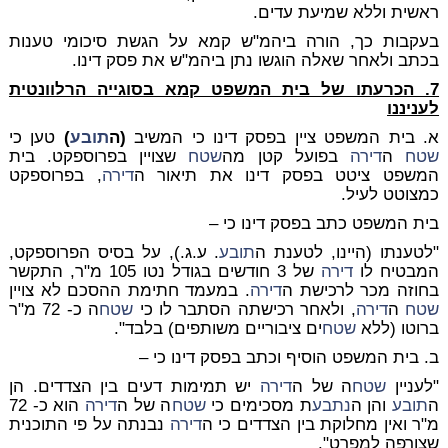
ראשית וללא שמיעת עדים.
בעקבות כך, הורה ביהמ"ש קמא על הגשת סיכומי טענות
בכתב ולאחר שאלה הוגשו נתן ביהמ"ש את פסק דינו.
7. הכרעתו של בית המשפט קמא בסוגייה הרלוונטית
לעניננו
א. בית המשפט ציין בפסק דינו כי המשיב
(ה
תובע
)
טען כי
שטח
ה
דירה
בפועל קטן מה
שטח
שצויין בפרוספקט. בית
המשפט ציטט בפסק דינו את תיאור ה
דירה
, בפרוספקט
כמצוטט לעיל.
בית המשפט כתב בפסק דינו כי –
"לטענתו (היינו, לטענת ה
תובע
. ע.ג.), על בסיס הפרוספקט,
המבטיח לו
דירה
של 3 חודשים בגודל נטו 105 מ"ר, התקשר
בחוזה מכר לרכישת ה
דירה
. במעמד חתימת ההסכם לא צויין
שטח
ה
דירה
, ולאחר רכישתה הסתבר לו כי
שטח
ה כ- 72 מ"ר
ברוטו (ללא
שטח
ים ציבוריים משותפים) בלבד".
ב. בית המשפט הוסיף וכתב בפסק דינו כי –
"לעניין
שטח
ה של ה
דירה
יש תמימות דעים בין הצדדים. הן
ה
תובע
והן ה
נתבע
ת מסכימים כי
שטח
ה של ה
דירה
הוא כ- 72
מ"ר ואין מחלוקת בין הצדדים כי ה
דירה
נבנתה על פי התוכנית
שצורפה למפרט".