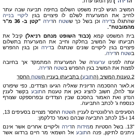
"ה
דירה
")
מן המערערת.
המשיב הגיש לבית משפט השלום בחיפה תביעה שבה עתר
לחייב את המערערת לשלם לו פיצויים בגין
ליקויי בנייה
שהתגלו ב
דירה
וכן בשל כך ש
שטח
ה
דירה
"קטן ב- 36 מ"ר
מהמובטח".
בית המשפט קמא
(כבוד השופט מנחם רניאל)
קיבל את
תביעתו של המשיב בחלקה וחייב את המערערת בתשלום
פיצויים בגין ליקויים שונים שנתגלו ב
דירה
וכן בגין ההפרש
ב
שטח
ה
דירה
.
עתה לפנינו
ערעור
ה של המערערת המתמקד אך בחיובה
לפצות את המשיב בגין ההפרש ב
שטח
ה
דירה
.
2.
טענות המשיב (ה
תובע
) בתביעתו בעניין ה
שטח
החסר
א.לאור ההסכמה הדיונית שאליה הגיעו הצדדים, כפי שיפורט
עוד להלן, חשוב להציג כאן את טענות ה
תובע
בקשר לענין
הנדון ואת האמור בהסכם שבין הצדדים ובפרוספקט שצורף
כנספח ג' לכתב התביעה.
הסעיפים הרלוונטיים לעניין ה
שטח
החסר מצויים בסעיפים 13,
14 ו-15 לכתב התביעה שבהם נאמר כדלקמן:
"13. בשל הסטיות מ
מידות
ה
דירה
וליקויים אחרים אשר אינם
ניתנים לתיקון, פנה ה
תובע
אל השמאי מר חיים ברדוגו אשר