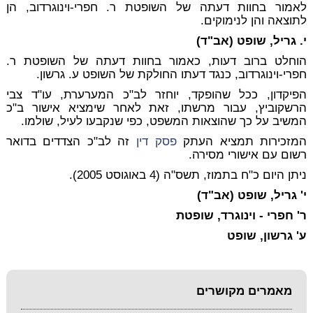
לאמור בחוות דעתה של השופטת ר. חפרי-וינוגרדוב, הן
לתוצאה והן לנימוקים.
י. גריל, שופט (אב"ד)
הוחלט ברוב דעות, כאמור בחוות דעתה של השופטת ר.
חפרי-וינוגרדוב, כנגד דעתו החולקת של השופט ע. גרשון.
הפיקדון, ככל שהופקד, יוחזר לב"כ המערערת, עו"ד צבי
הרשקוביץ, עבור מרשתו, זאת לאחר שימציא אישור ב"כ
המשיב על כך שהוצאות המשפט, כפי שנקבעו לעיל, שולמו.
המזכירות תמציא העתק
פסק דין
זה לב"כ הצדדים בדואר
רשום עם אישורי מסירה.
ניתן היום כ"ח בתמוז, תשס"ה (4 באוגוסט 2005).
י' גריל, שופט (אב"ד)
ר' חפרי - וינוגרד, שופטת
ע' גרשון, שופט
מאמרים מקושרים