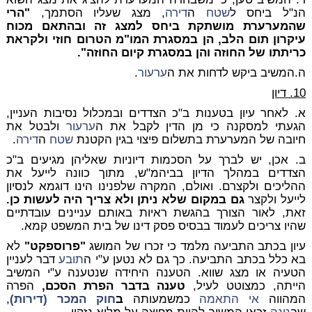
הנ"ל ביחס ל
שטח
ה
דירה
, מצג שעליו הסתמך,
"הרי
שהמערערת מושתקת ביחס למצג זה ובהתאם מכוח
עיקרון תום הלב, הן במסגרת המו"מ הטרום חוזי ולקראת
כריתתו של החוזה והן במסגרת קיום החוזה".
ה.המשיב ביקש לדחות את ה
ערעור
.
10. דיון
א. לאחר עיון בטענות ב"כ הצדדים ובמכלול נסיבות העניין,
הגעתי למסקנה כי מן הדין לקבל את ה
ערעור
ולבטל את
חיובה של המערערת בתשלום פיצוי בגין הקטנת
שטח
ה
דירה
.
ב. אכן, יש לברך על הסכמות דיוניות שאליהן מגיעים ב"כ
הצדדים במהלך הדיון בביהמ"ש, מתוך כוונה לייעל את
ההליכים ולקצרם. ואולם, המקרה שלפנינו הינו דוגמא לנסיון
לייעל ולקצר
גם במקום שלא ניתן ולא צריך היה לעשות כן.
זאת, לאור הצורך בהגשת ראיות באותם עניינים עובדתיים
שהיו צריכים לעמוד בבסיס פסק דינו של בית המשפט קמא.
עיון בכתב התביעה מלמד כי זכרו של המושג
"פרוספקט"
לא
בא כלל בכתב התביעה. כך גם לא נטען ע"י ה
תובע
דבר לעניין
הטעיה או מצג שווא. הטענה היחידה שנטענה ע"י המשיב
הייתה, כמצוטט לעיל,
טענה בדבר הפרת הסכם,
הפרה
המהווה
אי התאמה
כמשמעותה
ב
חוק המכר (דירות)
,