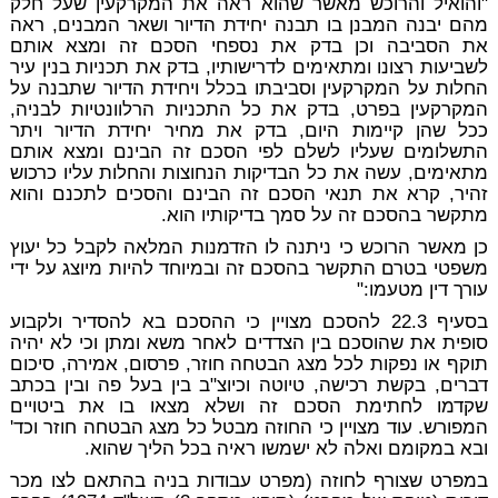
"והואיל והרוכש מאשר שהוא ראה את המקרקעין שעל חלק
מהם יבנה המבנן בו תבנה יחידת הדיור ושאר המבנים, ראה
את הסביבה וכן בדק את נספחי הסכם זה ומצא אותם
לשביעות רצונו ומתאימים לדרישותיו, בדק את תכניות בנין עיר
החלות על המקרקעין וסביבתו בכלל ויחידת הדיור שתבנה על
המקרקעין בפרט, בדק את כל התכניות הרלוונטיות לבניה,
ככל שהן קיימות היום, בדק את מחיר יחידת הדיור ויתר
התשלומים שעליו לשלם לפי הסכם זה הבינם ומצא אותם
מתאימים, עשה את כל הבדיקות הנחוצות והחלות עליו כרכוש
זהיר, קרא את תנאי הסכם זה הבינם והסכים לתכנם והוא
מתקשר בהסכם זה על סמך בדיקותיו הוא.
כן מאשר הרוכש כי ניתנה לו הזדמנות המלאה לקבל כל יעוץ
משפטי בטרם התקשר בהסכם זה ובמיוחד להיות מיוצג על ידי
עורך דין מטעמו:"
בסעיף 22.3 להסכם מצויין כי ההסכם בא להסדיר ולקבוע
סופית את שהוסכם בין הצדדים לאחר משא ומתן וכי לא יהיה
תוקף או נפקות לכל מצג הבטחה חוזר, פרסום, אמירה, סיכום
דברים, בקשת רכישה, טיוטה וכיוצ"ב בין בעל פה ובין בכתב
שקדמו לחתימת הסכם זה ושלא מצאו בו את ביטויים
המפורש. עוד מצויין כי החוזה מבטל כל מצג הבטחה חוזר וכד'
ובא במקומם ואלה לא ישמשו ראיה בכל הליך שהוא.
במפרט שצורף לחוזה (מפרט עבודות בניה בהתאם לצו מכר