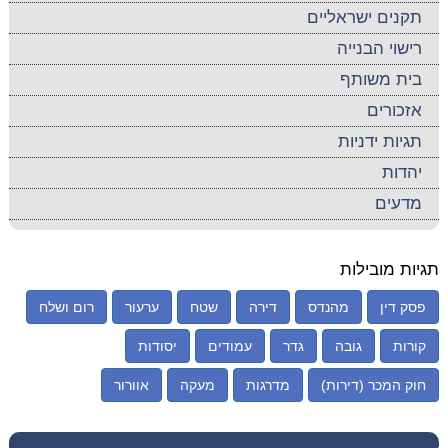
תקנים ישראליים
רישוי הבנייה
בית משותף
אזכורים
תגיות ידניות
יהדות
מדעים
תגיות מובילות
פסק דין
מהנדס
דירה
שטח
ערעור
רום ושלח
קורות
גובה
גדר
עמודים
יסודות
חוק המכר (דירות)
מדרגות
מעקה
אוורור