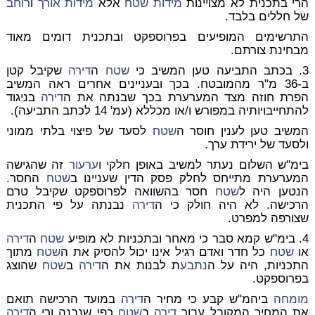
הרי בתכנית לא מצויינות
מידות
שטח
אלא
מידות
אורך
ו
רוחב
של חללים בלבד.
התרשימים המופיעים בפרוספקט ובתכנית דומים מאוד
מבחינת צורתם.
3. בכתב התביעה טען המשיב כי
שטח
ה
דירה
שקיבל קטן
ב-36 מ"ר מהמובטח. בכך ובעניינים אחרים ראה המשיב
הפרת חוזה מצד המערערת בכך שבנתה את ה
דירה
בניגוד
להתחייבויותיה במפורש ו/או מכללא (עמ' 14 לכתב התביעה).
המשיב טען לענין חוסר ה
שטח
לסעד של פיצוי בלתי ממוני
ולסעד של ירידת ערך.
בימ"ש השלום נעתר למשיב באופן חלקי ו
ערעור
זה שהגישה
המערערת מתייחס לחלק פסק הדין שעניינו ב
שטח
החסר.
הנטען היה ל
שטח
חסר בהשוואה לפרוספקט שקיבל טרם
הרכישה. לא היה חולק כי ה
דירה
נבנתה על פי התכנית
שצורפה למפרט.
4. בימ"ש קמא סבר כי מאחר ובתכניות לא מופיע
שטח
ה
דירה
או
שטח
כל חדר ואדם רגיל אינו יכול להסיק את ה
שטח
מתוך
התכניות, היה על ה
נתבע
ת לבנות את ה
דירה
ב
שטח
שהוצג
בפרוספקט.
מומחה
ביהמ"ש קבע כי מחיר ה
דירה
במועד הרכישה תואם
את המחיר המקובל עבור
דירה
ב
שטח
כפי שנבנה וכי ה
דירה