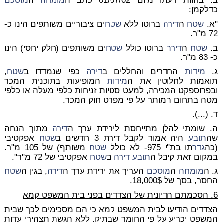
ב. בחוות דעתו מיום 01/07/02 כתב ה
מומחה
ה
מוסכם
כדלקמן:
"א.
שטח
ה
דירה
ברוטו ללא
שטח
ים ציבוריים משותפים הינו כ-
72 מ"ר.
ב.
שטח
ה
דירה
ברוטו כולל
שטח
ים משותפים (חלק יחסי) הינו
כ- 83 מ"ר.
ג.
מידות
החדרים והחללים ב
דירה
כפי שנמדדו ב
שטח
,
תואמות לחלוטין את ה
מידות
המופיעות בתוכנית המכר
ובפרוספקט המכירה, למעט סטיות זניחות כלפי מעלה או כלפי
מטה בתחום המותר על פי מפרט חוק המכר.
ד. (...).
ה. שומתי להלן מתייחסת לירידת ערך ה
דירה
מתוך הנחה
שה
תובע
היה אמור לקבל דירת 3 חדשים ב
שטח
אפקטיבי
(כה
גדר
תו בת"י 975- לא כולל
שטח
משותף) של 105 מ"ר.
במקום זאת קיבל ה
תובע
דירה
ב
שטח
אפקטיבי של 72 מ"ר".
ג. ה
מומחה
ה
מוסכם
העריך את ירידת ערך ה
דירה
, בגין ה
שטח
החסר, בסך של 18,000$.
6. הסכמתם הדיונית של הצדדים בפני בית המשפט קמא
הצדדים הודיעו לבית המשפט קמא כי הם מסכימים לכך שבית
המשפט יכריע על פי החומר שבתיק, ללא הגשת תצהירי עדות