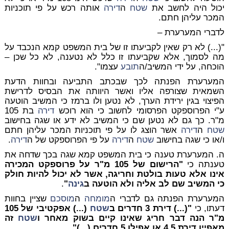
יכול היה לחשב את
שטח
ה
דירה
אותה רכש על פי תוכניות
המכר עליהן חתם.
לדברי המערערת –
"(...) לא רק שאין לקביעתו זו של בית המשפט קמא הנכבד על
מה לסמוך, אלא שקביעתו זו כלל לא נטענה, לא כל שכן –
הוכחה, על ידי המשיב/ה
תובע
עצמו".
המערערת הפנתה לכך שבכתב התביעה ובחוות הדעת
השמאית שצורפה אליו ואשר היוותה את הבסיס לדרישת
הפיצוי בגין ירידת הערך, לא נטען ולו ברמז כי המשיב הוטעה
ע"י הפרוספקט הפרסומי לחשוב כי הוא רוכש
דירה
בת 105
מ"ר. כך גם לא נטען שם כי המשיב לא ידע או שגה בחישוב
שטח
ה
דירה
אשר הוצג לו על פי תוכניות המכר עליהן חתם
ו/או כי שגה בחישוב
שטח
ה
דירה
על פי הפרוספקט של ה
דירה
.
ה. המערערת טענה כי בית המשפט קמא שגה בכך שדחה את
טענתה כי
"הרישום של 105 מ"ר על פרוספקט המכירה
אינו אלא טעות בולטת וחריגה, אשר לא יכול להיות חולק
כי המשיב שם לב אליה ולא הוטעה ב
גינה
"
.
המערערת הפנתה גם לדברי ה
מומחה
ה
מוסכם
שציין בחוות
דעתו, כי
"(...) דירת 3 חדרים ב
שטח
(...) אפקטיבי של 105
מ"ר הנה דבר חריג שאינו קיים בשוק מאחר ו
שטח
זה
מאפיין דירת 4.5 או אפילו 5 חדרים (...)".