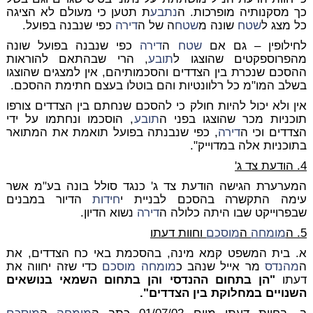
כך מסקנותיה מופרכות. ה
נתבע
ת תטען כי מעולם לא הציגה
כל מצג ל
שטח
שונה מ
שטח
ה של ה
דירה
כפי שנבנה בפועל.
לחילופין – גם אם
שטח
ה
דירה
כפי שנבנה בפועל שונה
מהפרוספקטים שהוצגו ל
תובע
, הרי שבהתאם להוראות
ההסכם שנכרת בין הצדדים והסכמותיהם, אין למצגים שהוצגו
בשלב המו"מ כל רלוונטיות והם בוטלו בעצם חתימת ההסכם.
אין ולא יכול להיות חולק כי להסכם שנחתם בין הצדדים צורפו
תוכניות מכר שהוצגו בפני ה
תובע
, הוסכמו ונחתמו על ידי
הצדדים וכי ה
דירה
, כפי שנבנתה בפועל תואמת את המתואר
בתוכניות אלה במדוייק".
4. הודעת צד ג'
המערערת הגישה הודעת צד ג' כנגד סולל בונה בע"מ אשר
עימה התקשרה בהסכם לבניית י
חידות
הדיור במבנים
שבפרוייקט שבו היתה כלולה ה
דירה
נשוא הדיון.
5. ה
מומחה
ה
מוסכם
וחוות דעתו
א. בית המשפט קמא מינה, בהסכמת באי כח הצדדים, את
ה
מהנדס
מר אייל שנהב כ
מומחה
מוסכם
כדי שזה יחווה את
דעתו
"הן בתחום ההנדסי והן בתחום השמאי בנושאים
השנויים במחלוקת בין הצדדים".