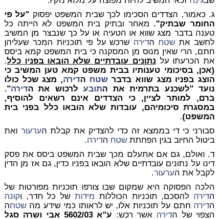
שב
גינה
זכאי המשיב להיות מפוצה על מלוא נזקיו.
ג. כאמור, הצדדים הסכימו לכך שבית המשפט יפסוק
"על פי
החומר שבתיק".
מאחר ובתיק בית המשפט לא הייתה כל
טענה בדבר מצג שווא או הטעיה או על כך שנבצר מן המשיב
לחשב את
שטח
ה
דירה
שרכש על פי תוכניות המכר שעליהן
חתם, הרי שאין מנוס מן המסקנה כי בית המשפט קמא ביסס
את הכרעתו על
נתונים עובדתיים
שלא הובאו בפניו כלל
.
(אכן, בסיכומי טענותיו בבית משפט קמא טען המשיב כי
הוצג בפניו מצג שווא בדבר
שטח
ה
דירה
, מצג שכל כולו
נועד "לשכנע בתרמית את ה
תובע
לרכוש את ה
דירה
".
ברם, למותר לציין, כי הצדדים אינם רשאים להוסיף,
במסגרת סיכומיהם, עובדות שלא הובאו כלל בפני בית
המשפט)
.
סבורני כי די בממצא זה כדי להצדיק את קבלת ה
ערעור
ואת
ביטול החיוב בגין הפחתת
שטח
ה
דירה
.
ד. ואולם, גם אם אתעלם מכך שבית המשפט ביסס את פסק
דינו על נתונים עובדתיים שלא הובאו בפניו כדין, גם אז מן הדין
לקבל את ה
ערעור
.
הלכה הפסוקה היא שמקום שבו צורפו תוכניות מפורטות של
ה
דירה
להסכם, תוכניות הכוללות
מידות
של כל חדר, ו
קונה
ה
דירה
חתם על תוכניות אלו, יש לראותו כמי שידע מה
שטח
ה
הצפוי של ה
דירה
אשר רכש:
ע"א 5602/03 אבי ושרה סגל