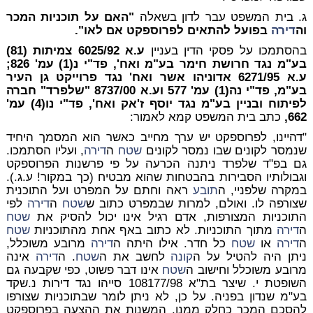
ג. בית המשפט עבר לדון בשאלה
"האם על תוכניות המכר
וה
דירה
בפועל להתאים לפרוספקט אם לאו".
בהסתמכו על פסקי הדין בעניין
ע.א 6025/92 צמיתות (81)
בע"מ נגד חרושת חימר בע"מ ואח', פד"י נ(1) עמ' 826;
ע.א 6271/95 אדוניהו אשר ואח' נגד פרוייקט גן העיר
בע"מ, פד"י נה(1) עמ' 577 וע.א 8737/00 "שלפרד" חברה
לפיתוח ובניין בע"מ נגד יוסף ז'אק ואח', פד"י נו(4) עמ'
662,
כתב בית המשפט קמא לאמור:
"דהיינו, לפרוספקט יש ערך מחייב כאשר הוא המסמך היחיד
שנמסר לקונים שבו נמסר לקונים
שטח
ה
דירה
, ועליו הסתמכו.
גם בפ"ד שלפרד ניתנה הכרעה על פי פרשנות הפרוספקט
וגבולותיו הסבירות בהבטחות שהוא מבטיח (כך במקור! ע.ג.).
במקרה שלפניי, ה
תובע
ראה וחתם על המפרט ועל התוכנית
שצורפה לו. ואולם, למרות שבמפרט כתוב ש
שטח
ה
דירה
לפי
התוכניות המצורפות, אדם רגיל אינו יכול להסיק את
שטח
ה
דירה
מתוך התוכניות. לא כתוב באף אחת מהתוכניות
שטח
ה
דירה
או
שטח
כל חדר. אילו היתה ה
דירה
מרובע משוכלל,
ניתן היה להטיל על ה
קונה
לחשב את ה
שטח
. ה
דירה
אינה
מרובע משוכלל וחישוב ה
שטח
אינו דבר פשוט, כפי שקבעה גם
השופטת י. שיצר בת"א 108177/98 סייהו נגד דירות נ.שקד
בע"מ שנדון בפניה. על כן, לא ניתן לומר שבתוכניות שצורפו
להסכם המכר כחלק ממנו, המשנות את ההצעה בפרוספקט