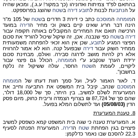
בהתאם לפ"ד צמיתות ואדוניהו (כך במקור! ע.ג.), ומכאן שהיה
על ה
נתבע
ת לבנות ל
תובע
דירה
ב
שטח
שהוצג בפרוספקט.
ה
מומחה
ה
מוסכם
כתב כי דירת 3 חדרים ב
שטח
של 105 מ"ר
הינה דבר חריג שאינו קיים בשוק וכי מחיר ה
דירה
במועד
הרכישה תואם את המחירים המקובלים באותה תקופה עבור
דירה
ב
שטח
כפי שנבנה. אכן, זה שיקול שיכול להוריד את סכום
הפיצוי המגיע ל
תובע
, שכן אין הוא זכאי להפחתה משמעותית
ממחיר השוק עבור
דירה
שבפועל קנה. הוא לא אמור להרוויח
אלא רק להיות מושב לדרגה סבירה. ואולם, מבחינת סכום
ירידת הערך שנקבע ע"י ה
מומחה
, הכולל גם פיצוי עבור
ליקויים, לעומת ה
שטח
החסר, עולה ששיקול זה נלקח
בחשבון".
ד. לאור האמור לעיל, ועל סמך חוות דעתו של ה
מומחה
ה
מוסכם
שנהב, קיבל בית המשפט את התביעה וחייב את
המערערת לשלם למשיב, בין היתר, סך של 18,000 דולר,
שהם סך של 87,724 ₪ בצרוף הצמדה וריבית כחוק, מיום פסק
הדין
(05/08/03)
ועד לתשלום המלא בפועל.
8. טענת המערערת
א. המערערת טענה כי שגה בית המשפט קמא כשפסק למשיב
פיצויים בגין הפחתת
שטח
ה
דירה
. המערערת הפנתה לסעיף
22.3 להסכם שבו נאמר כדלקמן: