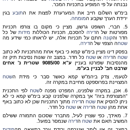
נבנתה על פי המופיע בתכניות המכר.
בימ"ש השלום חייב את המערערת לפצות את ה
תובע
בגין
ירידת הערך שקבע ה
מומחה
.
5. חברי, השופט גרשון, מציין כי מקום בו צורפו תכניות
מפורטות של ה
דירה
להסכם, תכניות הכוללות
מידות
של כל
חדר וה
קונה
חתם על תכניות אלה, יש לראותו כמי שידע מה
שטח
ה הצפוי של ה
דירה
.
בפסק דינו מציין בימ"ש קמא כי באף אחת מהתכניות לא כתוב
שטח
ה
דירה
או
שטח
כל חדר. במצב זה שונות נסיבות תיק זה
מהנסיבות שפורטו בעניין
ע"א 9085/00 שטרית נ' אחים
שרבט חב' לבניין בע"מ.
לטעמי, צדק ביהמ"ש קמא כאשר סבר כי מידת ה
שטח
המצויינת בפרוספקט מחייבת במקרה זה.
6. אכן, במקרה שלפנינו, המפרט מפנה ל
שטח
לפי התכנית
"המצורפת בזה" אך במקרה שלפנינו קבע בימ"ש קמא כי לא
ניתן להסיק את
שטח
ה
דירה
מתוך התכניות שכן לא כתוב באף
אחת מהן
שטח
ה
דירה
או
שטח
כל חדר.
7. מאידך, כפי שצויין לעיל, מתברר שסכום התמורה ששילם
המשיב תאם את
שטח
ה
דירה
שנמסר בפועל.
במצב זה אין לומר שנגרמה ירידת ערך כתוצאה מה
מידות