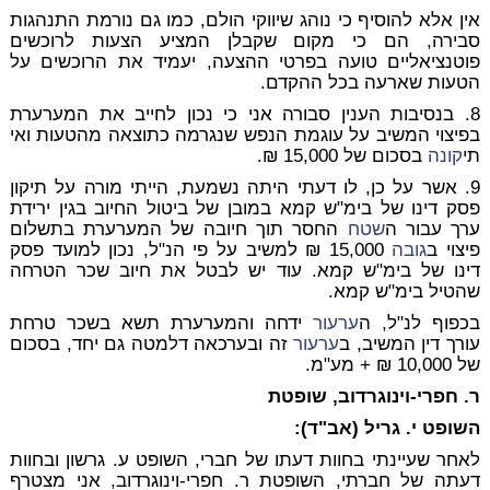
אין אלא להוסיף כי נוהג שיווקי הולם, כמו גם נורמת התנהגות
סבירה, הם כי מקום שקבלן המציע הצעות לרוכשים
פוטנציאליים טועה בפרטי ההצעה, יעמיד את הרוכשים על
הטעות שארעה בכל ההקדם.
8. בנסיבות הענין סבורה אני כי נכון לחייב את המערערת
בפיצוי המשיב על עוגמת הנפש שנגרמה כתוצאה מהטעות ואי
תי
קונה
בסכום של 15,000 ₪.
9. אשר על כן, לו דעתי היתה נשמעת, הייתי מורה על תיקון
פסק דינו של בימ"ש קמא במובן של ביטול החיוב בגין ירידת
ערך עבור ה
שטח
החסר תוך חיובה של המערערת בתשלום
פיצוי ב
גובה
15,000 ₪ למשיב על פי הנ"ל, נכון למועד פסק
דינו של בימ"ש קמא. עוד יש לבטל את חיוב שכר הטרחה
שהטיל בימ"ש קמא.
בכפוף לנ"ל, ה
ערעור
ידחה והמערערת תשא בשכר טרחת
עורך דין המשיב, ב
ערעור
זה ובערכאה דלמטה גם יחד, בסכום
של 10,000 ₪ + מע"מ.
ר. חפרי-וינוגרדוב, שופטת
השופט י. גריל (אב"ד):
לאחר שעיינתי בחוות דעתו של חברי, השופט ע. גרשון ובחוות
דעתה של חברתי, השופטת ר. חפרי-וינוגרדוב, אני מצטרף