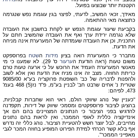
הקטנות יותר שבוצעו בפועל.
מאידך, זכאי המשיב, לדעתי, לפיצוי בגין עוגמת נפש שנגרמה
כתוצאה מאי ההתאמה.
בקביעת שיעור עוגמת הנפש יש לקחת בחשבון את העובדה
שלא נגרמה ירידת ערך ואף את העובדה שהמשיב חתם על
התכנית, וכן את העובדה שעמדתה של המערערת אינה מניחה
את הדעת.
מתברר כי המערערת רואה בציון
מידות
ה
שטח
בפרוספקט
משום טעות (ראה הודעת ה
ערעור
ס' 29). לא שמענו כי מי
מאנשי המערערת העמיד את הרוכש על כי ארעה טעות טרם
כריתת החוזה. מצב זה אינו מניח את הדעת ואין אלא לשוב
ולהפנות לדבריה של כב' השופטת פרוקצ'יה בע"א 9085/00
שטרית נ' אחים שרבט חב' לבניין בע"מ, פ"ד נז(5) 468 בעמ'
473, לפיהם:
"כעניין של נוהג שיווקי הולם, ראוי הוא שחברות קבלניות,
בהציגן לציבור פרוספקטים ומסמכי שיווק של דירות, תקפדנה
להדגיש בפני הציבור כי הנתונים המצויינים בהם הם אך
אינדיקציה כללית לאופי הממכר, ואין לראות בהם נתונים
מחייבים, לבל יווצר חשש להטעיית הציבור. נוהג כללי זה נדרש
אף בלא קשר הכרחי למידת הפירוט המופיע בחוזה המכר לגבי
מאפייני הממכר".