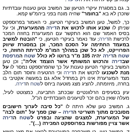
ב. גם במסגרת עיקרי הטיעון שב המשיב וטען טענות עובדתיות
שזכרן לא בא
"בחומר"
שהיה מונח בפני ביהמ"ש קמא.
כך, למשל, טען המשיב בעיקרי הטיעון, כי האמור בפרוספקט
שניתן לו
שכנע אותו לרכוש את ה
דירה
מהמערערת,
וכי על
בסיס האמור שם הוא התקשר עם המערערת בחוזה המכר
לרכישת ה
דירה
; עוד נאמר בעיקרי הטיעון, כי
"הובטח למשיב
במעמד החתימה על הסכם המכר, וכן במסגרת שיווק
הפרוייקט, לא כל שכן במהלך המו"מ לכריתת החוזה, כי
שטח
ה
דירה
יהיה 105 מ"ר ברוטו לא כולל
שטח
ה
מרפסת
שב
דירה
והרכוש המשותף אשר הוצמד אליה";
וכן טען
המשיב בעיקרי הטיעון טענות על כך שהפרוספקט נמסר לו
על
מנת לשכנעו
לרכוש את ה
דירה
וכי ההטעיה וחוסר תום הלב
מצד המערערת אינו רק במחדל אלא גם במעשה אקטיבי בו
בחרה, מיוזמתה, להציג מצג מוטעה ביחס ל
שטח
ה
דירה
.
עיון בסעיפים הרלוונטיים שבכתב התביעה, כמצוטט לעיל,
מעלה שאין בהם זכר לטיעונים העובדתיים הנ"ל.
ג. המשיב טען שלא היתה לו
"כל סיבה לערוך חישובים
מסובכים מתוך תשריטי ה
דירה
– שכן סמך על "תום לבה"
של המערערת, למצגים שהציגה ובפרט ל
שטח
ה
דירה
אשר צויין מפורשות בפרוספקט המכירה (...)".
ד. המשיב טען, כי משבחרה המערערת להציג את מצג השוא