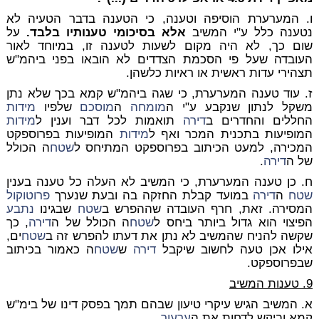
ו. המערערת הוסיפה וטענה, כי הטענה בדבר הטעיה לא
נטענה כלל ע"י המשיב
אלא בסיכומי טענותיו בלבד.
על
שום כך, לא היה מקום לשעות לטענה זו, במיוחד לאור
העובדה שעל פי הסכמת הצדדים לא הובאו בפני ביהמ"ש
תצהירי עדות ראשית או ראיות כלשהן.
ז. עוד טענה המערערת, כי שגה ביהמ"ש קמא בכך שלא נתן
משקל לנתון שנקבע ע"י ה
מומחה
ה
מוסכם
שלפיו
מידות
החללים והחדרים ב
דירה
תואמות לכל דבר וענין ל
מידות
המופיעות בתכנית המכר ואף ל
מידות
המופיעות בפרוספקט
המכירה, למעט הכיתוב בפרוספקט המתיחס ל
שטח
ה הכולל
של ה
דירה
.
ח. כן טענה המערערת, כי המשיב לא העלה כל טענה בענין
שטח
ה
דירה
במועד קבלת החזקה בה ובעת שנערך
פרוטוקול
המסירה. זאת, חרף העובדה שההפרש ב
שטח
שבגינו
נתבע
הפיצוי הוא גדול ביותר ביחס ל
שטח
ה הכולל של ה
דירה
, כך
שקשה להניח שהמשיב לא נתן את דעתו להפרש זה ב
שטח
ים,
אילו אכן טעה לחשוב שיקבל
דירה
ש
שטח
ה כאמור בכיתוב
שבפרוספקט.
9. טענות המשיב
א. המשיב הגיש עיקרי טיעון שבהם תמך בפסק דינו של בימ"ש
קמא וביקש לדחות את ה
ערעור
.