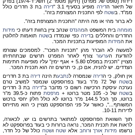
דירות (טופס של מפרט) (תיקון מספר 2) תשל"ד-1974) בפרק
של תיאור ה
דירה
מופיע בסעיף 3.1 "
דירה
בת 3 חדרים כולל
ממ"ד. ב
שטח
לפי התכנית המצורפת בזה".
לא ברור מהי או מה היתה "התכנית המצורפת בזה".
מומחה
בית המשפט ה
מהנדס
שנהב ציין בחוות דעתו כי
מידות
החדרים והחללים ב
דירה
כפי שנמדדו ב
שטח
תואמות לחלוטין
את ה
מידות
המופיעות בתכניות המכר.
למעשה לא הוברר מהן "תכניות המכר". למסמכים שצורפו
להודעת ה
ערעור
צורף לאחר המפרט תרשים שבתחתיתו
מצויין "תכנית במפלס 5.80 + אגף ימין" עליו מופיעות חתימות
הצדדים. יש להניח, אם כן, כי תרשים זה הוא תכנית המכר.
אין חולק, כי ה
דירה
שנמסרה ל
נתבע
ת הינה
דירה
בת 3 חדרים
ב
שטח
של 72 מ"ר בעוד בפרוספקט שנמסר למשיב טרם
נערכה עיסקת הרכישה רשום כי מדובר ב"
דירה
בת 3 חדרים
ב
שטח
של כ- 105 מטר ברוטו +
מרפסת
פתוח כ-39.5 מ"ר
ברוטו, סך הכל 144.5 מ"ר ברוטו לא כולל חלק יחסי ברכוש
המשותף...", כאשר על פני הפרוספקט מצויין כי הוא מתייחס
לדירות 10-11.
תוך השוואת הפרוספקט למתואר בתרשים בו יש, לכאורה,
לראות את תכנית המכר, נראה ברורות כי בעוד בפרוספקט לא
נרשמו
מידות
אורך
ו
רוחב
אלא
שטח
ו
שטח
כולל של כל חדר,