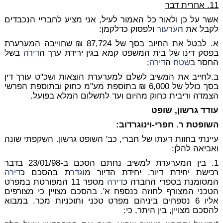
11. אחרית דבר
אשר על כן ולאור כל האמור לעיל, אני מציע לחבריי הנכבדים
לקבל את ה
ערעור
ולפסוק כדלקמן:
א. לבטל את החיוב בסך של 87,724 ₪ שחוייבה המערערת
בפסק דינו של בית המשפט קמא בגין ירידת ערך ה
דירה
בשל
החסר ב
שטח
ה
דירה
;
ב.לחייב את המשיב לשלם למערערת הוצאות ושכ"ט עורך דין
בסך כולל של 6,000 ₪ בתוספת מע"מ כחוק ובתוספת הפרשי
הצמדה וריבית כחוק מהיום ועד לתשלום המלא בפועל.
עודד גרשון, שופט
השופטת ר. חפרי-וינוגרדוב:
עיינתי בחוות דעתו של חברי, כב' השופט גרשון. השקפתי שונה
ואביאה להלן:
1. בין המערערת למשיב נחתם הסכם ב-23/01/98 בדבר
רכישת יחידת דיור. יחידת הדיור מו
גדר
ת בהסכם כ
דירה
המסומנת בספרי החברה כ
דירה
מספר 11 המפורטת במפרט
הטכני המצורף לחוזה כנספח א'. בהסכם מצויין כי מצורפים
אליו 6 נספחים ביניהם מפרט טכני ותוכניות מכר. במבוא
להסכם מצויין, בין היתר, כי: