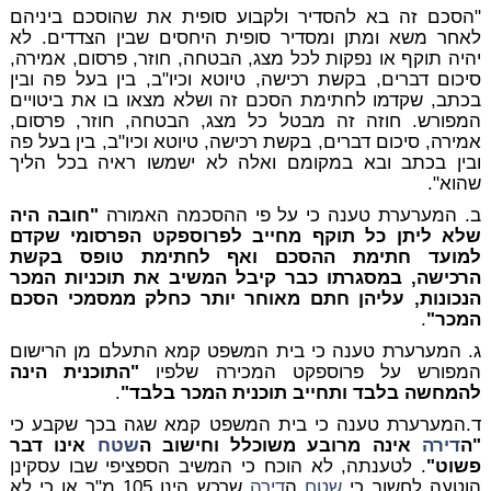
"הסכם זה בא להסדיר ולקבוע סופית את שהוסכם ביניהם
לאחר משא ומתן ומסדיר סופית היחסים שבין הצדדים. לא
יהיה תוקף או נפקות לכל מצג, הבטחה, חוזר, פרסום, אמירה,
סיכום דברים, בקשת רכישה, טיוטא וכיו"ב, בין בעל פה ובין
בכתב, שקדמו לחתימת הסכם זה ושלא מצאו בו את ביטויים
המפורש. חוזה זה מבטל כל מצג, הבטחה, חוזר, פרסום,
אמירה, סיכום דברים, בקשת רכישה, טיוטא וכיו"ב, בין בעל פה
ובין בכתב ובא במקומם ואלה לא ישמשו ראיה בכל הליך
שהוא".
ב. המערערת טענה כי על פי ההסכמה האמורה
"חובה היה
שלא ליתן כל תוקף מחייב לפרוספקט הפרסומי שקדם
למועד חתימת ההסכם ואף לחתימת טופס בקשת
הרכישה, במסגרתו כבר קיבל המשיב את תוכניות המכר
הנכונות, עליהן חתם מאוחר יותר כחלק ממסמכי הסכם
המכר"
.
ג. המערערת טענה כי בית המשפט קמא התעלם מן הרישום
המפורש על פרוספקט המכירה שלפיו
"התוכנית הינה
להמחשה בלבד ותחייב תוכנית המכר בלבד"
.
ד.המערערת טענה כי בית המשפט קמא שגה בכך שקבע כי
"ה
דירה
אינה מרובע משוכלל וחישוב ה
שטח
אינו דבר
פשוט"
. לטענתה, לא הוכח כי המשיב הספציפי שבו עסקינן
הוטעה לחשוב כי
שטח
ה
דירה
שרכש הינו 105 מ"ר או כי לא