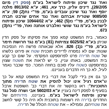
ואח' נגד שיכון ופיתוח לישראל בע"מ (
פסק דין
מיום
28/2/05), דינים עליון, כרך עא, 461; ע"א 8913/02 מלכה
יוסף ואח' נגד שיכון עובדים בע"מ, פד"י נח(2) 59; ע"א
9085/00 שטרית אברהם ואח' נגד אחים שרבט חברה
לבנין בע"מ, פד"י נז(5) 462; ע"א 10944/02 שיכון ופיתוח
לישראל בע"מ נגד שושי ואלברט אוחנה ואח', פד"י נח(3)
673.
כאמור, בית המשפט קמא סמך את פסיקתו על פסק הדין
שניתן
בע"א 6025/92 צמיתות (81) בע"מ נגד חרושת חימר
בע"מ, פד"י נ(1) 826.
אלא שבאותה פרשה היו הנסיבות
שונות: שם לא נמסרה לדיירים תוכנית
שטח
או פירוט כלשהו
של
שטח
ה
דירה
פרט לפרוספקט המקדמי. על שום כך קבע
בית המשפט, באותו עניין, כי יש לראות את ה
שטח
שצוין
בפרוספקט כ
שטח
עליו סוכם בחוזה המכר. כפי שכבר נאמר
לעיל, לא כך היו הדברים בענייננו.
כך גם אין בידי לקבל את דברי בית המשפט קמא על כך
ש
"אדם רגיל אינו יכול להסיק את
שטח
ה
דירה
מתוך
התוכניות"
: ראו בהקשר זה את דברי כב' השופטת ארבל
בסעיף 6 לפסק דינה בעניין
ע"א 5602/03 אבי ושרה סגל נגד
שיכון ופיתוח לישראל בע"מ
. בענייננו,
מידות
יהם של
החדרים ב
דירה
היו רשומות בתוכנית ולא היה כל קושי לחשב
את
שטח
יהם, וממילא – את
שטח
ה הכולל של ה
דירה
.