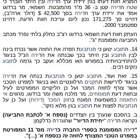
המציא חוות דעתו בגין ירידת ערך ה
דירה
ובין היתר הוברר כי
שטח
ה
דירה
קטן ב- 36 מ"ר מהמובטח. השמאי, מר ברדוגו
אמד את ירידת ערך ה
דירה
בסך 42,500 $ (דולר ארה"ב),
דהיינו סך 171,275 נכון ליום עריכת חוות הדעת, דהיינו
ספטמבר 2000.
העתק חוות דעת השמאי ברדוגו רצ"ב כחלק בלתי נפרד מכתב
התביעה ומסומנת "ג".
14. ה
תובע
יטען כי ה
נתבע
ת הפרה את החוזה אשר נכרת בינה
לבין ה
תובע
ובין היתר בכך שבנתה את ה
דירה
הנ"ל בניגוד
להתחייבויותיה במפורש ו/או מכללא ועקב כך גרמה ל
תובע
נזקים רבים.
15. זאת ועוד, ה
תובע
יטען כי ה
נתבע
ת בנתה את ה
דירה
בניגוד לדרישות ה
תקנים
הרלוונטיים ו/או בניגוד למפרט הטכני
אשר צורף לחוזה המכר ועל כן הליקויים המפורטים לעיל
ובחוות דעת ה
מומחים
, מר מלכה משה ומר ברדוגו, מהווים
אי
התאמה
כמשמעות המונח ב
חוק המכר (דירות)
ועל כן על
ה
נתבע
ת לפצות את ה
תובע
בגין מלוא נזקו".
ב. בהסכם שנערך בין הצדדים
(נספח א' לכתבת התביעה)
נקראה ה
דירה
"
יחידת הדיור"
שהו
גדר
ה כדלקמן:
"
דירה
המסומנת בספרי החברה כ
דירה
מס' 11 המפורטת
במפרט הטכני המצורף לחוזה זה כנספח א' (...)".