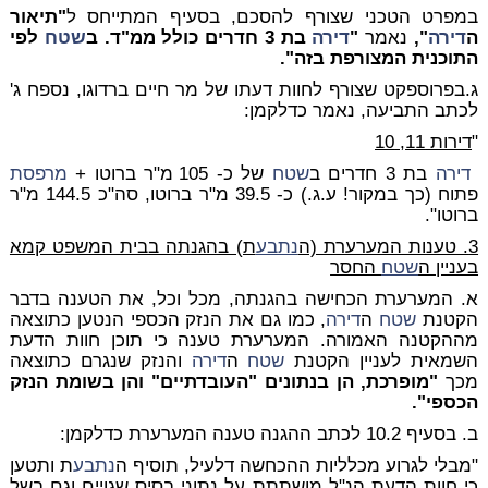
במפרט הטכני שצורף להסכם, בסעיף המתייחס ל
"תיאור
ה
דירה
",
נאמר
"
דירה
בת 3 חדרים כולל ממ"ד. ב
שטח
לפי
התוכנית המצורפת בזה".
ג.בפרוספקט שצורף לחוות דעתו של מר חיים ברדוגו, נספח ג'
לכתב התביעה, נאמר כדלקמן:
"
דירות 11, 10
דירה
בת 3 חדרים ב
שטח
של כ- 105 מ"ר ברוטו +
מרפסת
פתוח (כך במקור! ע.ג.) כ- 39.5 מ"ר ברוטו, סה"כ 144.5 מ"ר
ברוטו".
3. טענות המערערת (ה
נתבע
ת) בהגנתה בבית המשפט קמא
בעניין ה
שטח
החסר
א. המערערת הכחישה בהגנתה, מכל וכל, את הטענה בדבר
הקטנת
שטח
ה
דירה
, כמו גם את הנזק הכספי הנטען כתוצאה
מההקטנה האמורה. המערערת טענה כי תוכן חוות הדעת
השמאית לעניין הקטנת
שטח
ה
דירה
והנזק שנגרם כתוצאה
מכך
"מופרכת, הן בנתונים "העובדתיים" והן בשומת הנזק
הכספי".
ב. בסעיף 10.2 לכתב ההגנה טענה המערערת כדלקמן:
"מבלי לגרוע מכלליות ההכחשה דלעיל, תוסיף ה
נתבע
ת ותטען
כי חוות הדעת הנ"ל מושתתת על נתוני בסיס שגויים וגם בשל