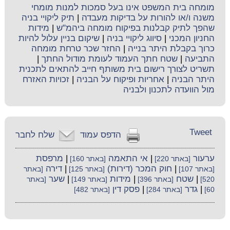
מומחה בית המשפט אינו בעל סמכות למנות מומחי
משנה ו/או להורות על בדיקות מעבדה
|
תיק ליקויי בניה
שהפך לתיק קבלנות בפיקוח מומחה ביהמ"ש
|
מידות
החניון המכני
|
סיווג ליקויי בניה
|
שיקום בניין עלול להיות
כרוך בקבלת היתר בנייה
|
החזר שכר טרחת מומחה
התביעה
|
שטח חתך העמוד לעומת מודול החתך
|
תשריט לצורך רישום בית משותף חייב להתאים לתכנית
היתר הבניה
|
אחריות ופיקוח על הבניה
|
זכויות האזרח
מול הוועדה לתכנון ולבניה
Tweet
הדפס עמוד
שלח לחבר
ערעור
|
אי התאמה
|
מרפסת
[באתר 220]
[באתר 160]
|
חוק המכר (דירות)
|
דירה
[באתר 107]
[באתר 125]
[באתר
|
שטח
|
מידות
|
שער
520]
[באתר 396]
[באתר 149]
[באתר
|
גדר
|
פסק דין
60]
[באתר 284]
[באתר 482]