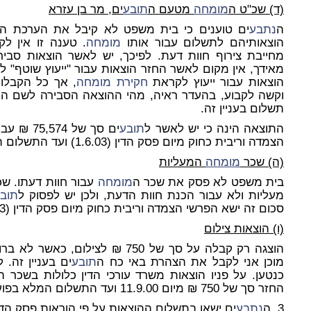
(ד) שכ"ט ה
מומחה
מטעם ה
תובע
ים, מר בן עזרא
ה
נתבע
ים טוענים כי בית משפט לא קיבל את הערכת ה
הוצאותיהם לתשלום עבור אותו
מומחה
. טענה זו אין ל
מחייבת צירוף חוות דעת. לפיכך, יש לאשר הוצאות סביר
מאידך, אין מקום לאשר החזר הוצאות עבור "ייעוץ שוטף" ל
ת
הוצאות עבור ייעוץ לקראת
חקירת
מומחה
, אך כל הקבלות
וקשה לקבוע, בהעדר ראיה, מהי ההוצאה הסבירה לשם הכנ
תשלום בעניין זה.
התוצאה הינה כי יש לאשר ל
תובע
ים סך של 75,574 ₪ עבור שכר ה
הצמדה וריבית כחוק מיום פסק הדין (1.6.03) ועד התשלום המלא בפועל.
(ה) שכר
מומחה
המעליות
בית משפט לא פסק את שכר ה
מומחה
עבור חוות דעתו. שכ
מעליות ולא עבור הכנת חוות הדעת, ולכן יש לפסוק ל
תוב
סכום זה ישא הפרשי הצמדה וריבית כחוק מיום פסק הדין (1.6.03) ועד התשלום המלא בפועל.
(ו) הוצאות צילום
הוצגה רק קבלה על סך של 750 ₪ לציל
מוכן אני לקבל את הצהרת באי כח ה
תובע
ים בעניין זה.
כנטען. על פניו הוצאות משרד עורכי הדין כלולות בשכר 
החזר סך של 750 ₪ מיום 11.9.00 ועד התשלום המלא בפועל.
3. ה
נתבע
ים ישאו בתשלום ההוצאות על פי הוראות פסק הדין