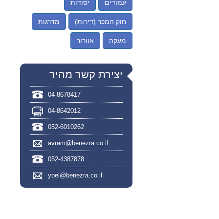
עמודים
יסודות
חוק המכר (דירות)
מדרגות
מעקה
אוורור
יצירת קשר מהיר
04-8678417
04-8642012
052-6010262
avram@benezra.co.il
052-4387878
yoel@benezra.co.il