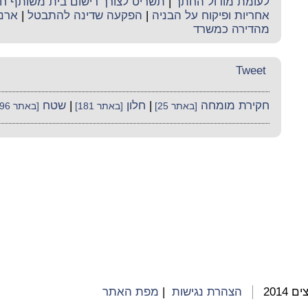
לעומת מודול החתך
|
תשריט לצורך רישום בית משותף חי
אחריות ופיקוח על הבניה
|
הפקעה שדינה להתבטל
|
ארנו
מהדירה כמשרד
Tweet
חקירת מומחה
|
חלון
|
שטח
[באתר 25]
[באתר 181]
[באתר 396]
2014
הצהרת נגישות
|
מפת האתר