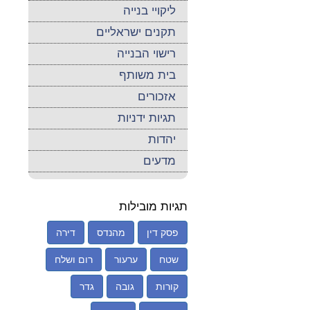
ליקויי בנייה
תקנים ישראליים
רישוי הבנייה
בית משותף
אזכורים
תגיות ידניות
יהדות
מדעים
תגיות מובילות
פסק דין
מהנדס
דירה
שטח
ערעור
רום ושלח
קורות
גובה
גדר