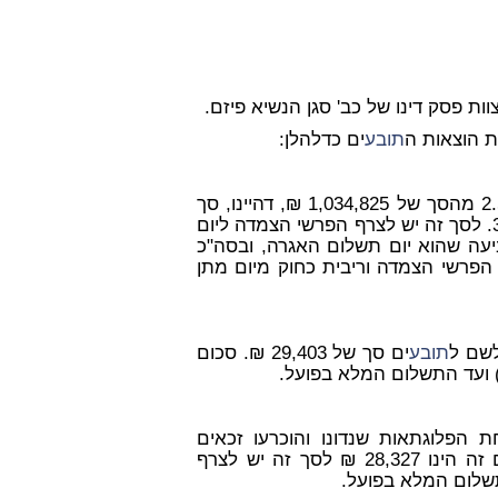
ות פסק דינו של כב' סגן הנשיא פיזם.
ת הוצאות ה
תובע
ים כדלהלן:
חישוב האגרה יעשה על פי מצוות כב' השופט פיזם לפי 2.5% מהסך של 1,034,825 ₪, דהיינו, סך
של 25,870 ₪. סכום זה הינו הסכום המעודכן ליום 30.11.97. לסך זה יש לצרף הפרשי הצמדה ליום
גשת התביעה שהוא יום תשלום האגרה, ובסה"כ
₪. לסכום זה יש לצרף הפרשי הצמדה וריבית כחוק מיום מתן
לשם ל
תובע
ים סך של 29,403 ₪. סכום
 הפלוגתאות שנדונו והוכרעו זכאים
ים להחזר הוצאותיהם לתשלום עבור השמאי. סכום זה הינו 28,327 ₪ לסך זה יש לצרף