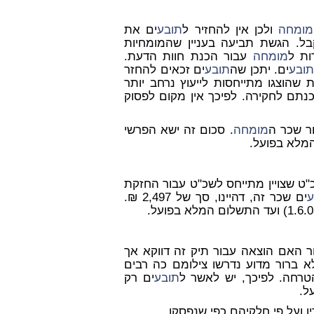
מומחה
ולכן אין להחזיר ל
תובע
ים את
קבל. הגשת תביעה בעניין שהמומחיות
ות ל
מומחה
עבור הכנת חוות הדעת.
ובע
ים. יתכן שה
תובע
ים זכאים להחזר
 שהוצגו מתייחסות לייעוץ נרחב יותר
תם לחקירה. לפיכך אין מקום לפסוק
מומחה
. סכום זה ישא הפרשי
"ט שצויין מתייחס לשכ"ט עבור החזקת
ע
ים שכר זה, דהיינו, סך של 2,497 ₪.
ום, כאשר לא ברור האם הוצאה עבור תיק זה דווקא אך
 לא ברור מדוע נדרשו צילומם כה רבים
הטרחה. לפיכך, יש לאשר ל
תובע
ים רק
 ועל פי חלקיהם כפי שנפסקו.