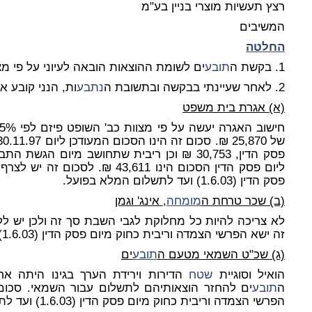
רצץ תעשיות מוצרי בניין בע"מ
המשיבים
החלטה
1. בקשת ה
תובע
ים לשומת ההוצאות הובאה לעיוני על פי מצו
2. לאחר שעיינתי בבקשה ובתשובת ה
נתבע
ות, הנני קובע א
(א) אגרת בית משפט
פסק הדין, 30,753 ₪ וכן ריבית שתחושב מיום ה
ליום פסק הדין הסכום הינו 43,611 
פסק הדין (1.6.03) ועד לתשלום המלא בפועל.
(ב) שכר טרחת ה
מומחה
, אינג' וגמן
לא צריכה להיות כל מחלוקת לגבי השבת סך זה ולכן יש ל
זה ישא הפרשי הצמדה וריבית כחוק מיום פסק הדין (1.6.03) ועד התשלום המלא בפועל.
(ג) שכ"ט השמאי מטעם ה
תובע
ים
הואיל וסוגיית
שטח
הדירות וירידת הערך בגינו היתה אחת
ה
תובע
הפרשי הצמדה וריבית כחוק מיום פסק הדין (1.6.03) ועד לתשלום המלא בפועל.