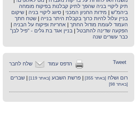
משנה ו/או להורות על בדיקות מעבדה
|
מט לאלופים!
|
תיק ליקויי בניה שהפך לתיק קבלנות בפיקוח מומחה
ביהמ"ש
|
מידות החניון המכני
|
סיווג ליקויי בניה
|
שיקום
בניין עלול להיות כרוך בקבלת היתר בנייה
|
שטח חתך
העמוד לעומת מודול החתך
|
אחריות ופיקוח על הבניה
|
הפקעה שדינה להתבטל
|
בניין אגד בת גלים - "פיל לבן"
כבר עשרים שנה
Tweet
הדפס עמוד
שלח לחבר
רום ושלח
|
פרשת השבוע
|
שברים
[באתר 355]
[באתר 119]
[באתר 98]