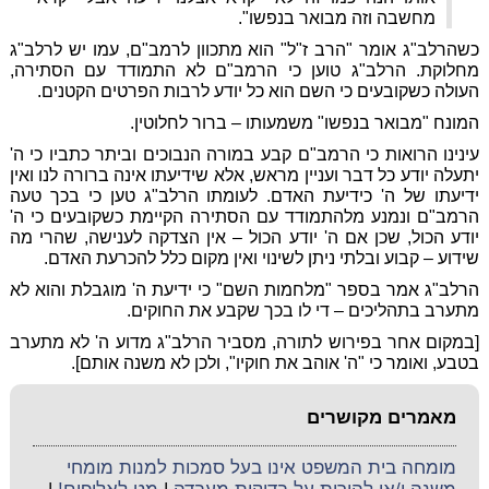
מחשבה וזה מבואר בנפשו".
כשהרלב"ג אומר "הרב ז"ל" הוא מתכוון לרמב"ם, עמו יש לרלב"ג
מחלוקת. הרלב"ג טוען כי הרמב"ם לא התמודד עם הסתירה,
העולה כשקובעים כי השם הוא כל יודע לרבות הפרטים הקטנים.
המונח "מבואר בנפשו" משמעותו – ברור לחלוטין.
עינינו הרואות כי הרמב"ם קבע במורה הנבוכים וביתר כתביו כי ה'
יתעלה יודע כל דבר ועניין מראש, אלא שידיעתו אינה ברורה לנו ואין
ידיעתו של ה' כידיעת האדם. לעומתו הרלב"ג טען כי בכך טעה
הרמב"ם ונמנע מלהתמודד עם הסתירה הקיימת כשקובעים כי ה'
יודע הכול, שכן אם ה' יודע הכול – אין הצדקה לענישה, שהרי מה
שידוע – קבוע ובלתי ניתן לשינוי ואין מקום כלל להכרעת האדם.
הרלב"ג אמר בספר "מלחמות השם" כי ידיעת ה' מוגבלת והוא לא
מתערב בתהליכים – די לו בכך שקבע את החוקים.
[במקום אחר בפירוש לתורה, מסביר הרלב"ג מדוע ה' לא מתערב
בטבע, ואומר כי "ה' אוהב את חוקיו", ולכן לא משנה אותם].
מאמרים מקושרים
מומחה בית המשפט אינו בעל סמכות למנות מומחי