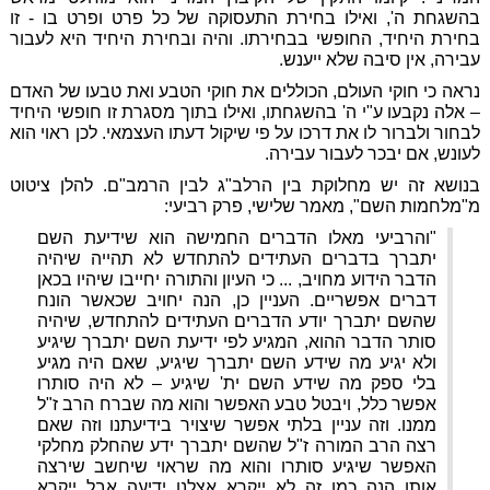
בהשגחת ה', ואילו בחירת התעסוקה של כל פרט ופרט בו - זו
בחירת היחיד, החופשי בבחירתו. והיה ובחירת היחיד היא לעבור
עבירה, אין סיבה שלא ייענש.
נראה כי חוקי העולם, הכוללים את חוקי הטבע ואת טבעו של האדם
– אלה נקבעו ע"י ה' בהשגחתו, ואילו בתוך מסגרת זו חופשי היחיד
לבחור ולברור לו את דרכו על פי שיקול דעתו העצמאי. לכן ראוי הוא
לעונש, אם יבכר לעבור עבירה.
בנושא זה יש מחלוקת בין הרלב"ג לבין הרמב"ם. להלן ציטוט
מ"מלחמות השם", מאמר שלישי, פרק רביעי:
"והרביעי מאלו הדברים החמישה הוא שידיעת השם
יתברך בדברים העתידים להתחדש לא תהייה שיהיה
הדבר הידוע מחויב, ... כי העיון והתורה יחייבו שיהיו בכאן
דברים אפשריים. העניין כן, הנה יחויב שכאשר הונח
שהשם יתברך יודע הדברים העתידים להתחדש, שיהיה
סותר הדבר ההוא, המגיע לפי ידיעת השם יתברך שיגיע
ולא יגיע מה שידע השם יתברך שיגיע, שאם היה מגיע
בלי ספק מה שידע השם ית' שיגיע – לא היה סותרו
אפשר כלל, ויבטל טבע האפשר והוא מה שברח הרב ז"ל
ממנו. וזה עניין בלתי אפשר שיצויר בידיעתנו וזה שאם
רצה הרב המורה ז"ל שהשם יתברך ידע שהחלק מחלקי
האפשר שיגיע סותרו והוא מה שראוי שיחשב שירצה
אותו הנה כמו זה לא ייקרא אצלנו ידיעה אבל ייקרא