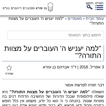
תפריט
חיפוש
לג
עמוד הבית
מאמרים
"למה יעניש ה' העוברים על מצוות
»
»
כן
התורה?"
זי
"למה יעניש ה' העוברים על מצוות
התורה?"
3 אפריל, 2016
|
ד"ר אברהם בן עזרא
שמירה
דבר תורה לפרשת אמור
"למה יעניש ה' העוברים על מצוות התורה?"
השאלה:
היא
שאלה פילוסופית שבכל הדורות של החשיבה הדתית דנים בה
מזוויות שונות. בהנחה כי ה' הוא כל יודע, משמע אין כלל חופש
בחירה והכול ידוע מראש, לא ברור מדוע ייענש אדם בגין ביצוע