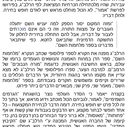
עבירות, שהיו מלכתחילה הכרחיות המציאות. לפי הרלב"ג, בפירושו
לפרשת "אמור", לא הכול מוחלט מראש ויש לאדם חופש בחירה.
ולהלן דבריו:
"ומזה המקום יסור הספק למה יעניש השם יתעלה
העוברים על מצוות התורה. וזה כי הם אינם
מוכר
חים
לעבור על דבריה, אבל להם התחלה בחירית לחלוק על
התשוקה הדמיונית שתביאם לחטא. כפי שיתבאר
מדברינו בספר מלחמות השם".
הרלב"ג מפנה את הקורא לספר פילוסופי שכתב הנקרא "מלחמות
השם", ספר הדן במהות האמונה והנושאים העומדים ברומו של
עולם, בראש החשיבה האנושית, כדוגמת "מורה הנבוכים" של
הרמב"ם. למרבה הצער, ספרו הפילוסופי של הרלב"ג לא מצא
עדיין את מקומו הראוי בהגות היהודית, אך הדברים הכלולים בו
שרירים וקיימים ומשמשים חוקרים בעבודתם. בספר "מלחמות
השם", מאמר שני, פרק שני, מבוארים הדברים ביתר פירוט.
בקצרה ייאמר כי הסדר העולמי נוצר בהשגחת "הגרמים
השמימיים", לאמור, לגביהם הכול מוכתב וידוע מראש, אך בתוך כל
זה לכל פרט יש חופש בחירה. דומה הדבר לבחירת המקצועות – כל
אחד חופשי לבחור מקצוע, ויש הדבקים בעבודות שהן קשות או אף
"פחותות", "מאוסות", ולא ברור כיצד הבוחרים בהן דבקים בהן, כדי
קיומה של החברה האנושית, המכונה ע"י הרלב"ג שם "הקיבוץ
המדיני". קיומו התקין של הקיבוץ המדיני הוא מוחלט מראש