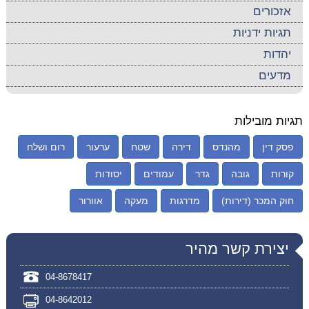
אזכורים
תגיות ידניות
יהדות
מדעים
תגיות מובילות
פסק דין
מהנדס
דירה
שטח
ערעור
רום ושלח
קורות
גובה
גדר
עמודים
יסודות
חוק המכר (דירות)
מדרגות
מעקה
אוורור
יצירת קשר מהיר
04-8678417
04-8642012