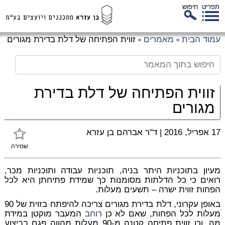
תפריט
חיפוש
לג
עמוד הבית
מאמרים
זווית הפתיחה של דלת בדירת מגורים
»
»
כן
זי
זווית הפתיחה של דלת בדירת
מגורים
17 אפריל, 2016
|
ד"ר אברהם בן עזרא
שמירה
מעיון בתוכניות היתר בניה, תוכניות עבודה ותוכניות מכר,
רואים כי כל הדלתות מסומנות כך שמידת פתיחתן היא לכל
הפחות זווית ישרה – תשעים מעלות.
באופן עקרוני, דלת בדירת מגורים צריכה להיפתח בזוית של 90
מעלות לכל הפחות, שאם לא כן
רוחב
המעבר מוקטן במידת
מה, וכן זווית פתיחה קטנה מ-90 מעלות מהווה פגם בביצוע