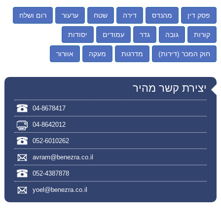
פסק דין
מהנדס
דירה
שטח
ערעור
רום ושלח
קורות
גובה
גדר
עמודים
יסודות
חוק המכר (דירות)
מדרגות
מעקה
אוורור
יצירת קשר מהיר
04-8678417
04-8642012
052-6010262
avram@benezra.co.il
052-4387878
yoel@benezra.co.il