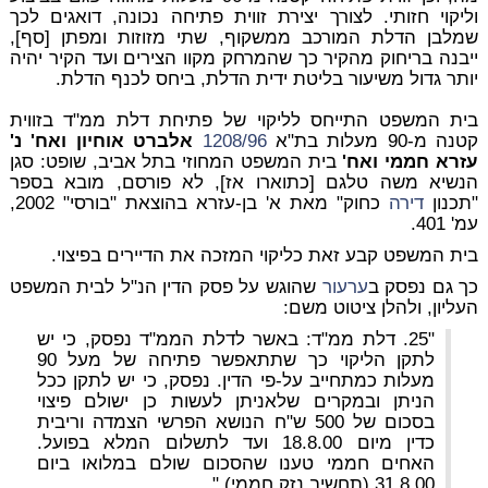
וליקוי חזותי. לצורך יצירת זווית פתיחה נכונה, דואגים לכך
שמלבן הדלת המורכב ממשקוף, שתי מזוזות ומפתן [סף],
ייבנה בריחוק מהקיר כך שהמרחק מקוו הצירים ועד הקיר יהיה
יותר גדול משיעור בליטת ידית הדלת, ביחס לכנף הדלת.
בית המשפט התייחס לליקוי של פתיחת דלת ממ"ד בזווית
קטנה מ-90 מעלות בת"א
1208/96
אלברט אוחיון ואח' נ'
עזרא חממי ואח
'
בית המשפט המחוזי בתל אביב, שופט: סגן
הנשיא משה טלגם [כתוארו אז], לא פורסם, מובא בספר
"תכנון
דירה
כחוק" מאת א' בן-עזרא בהוצאת "בורסי" 2002,
עמ' 401.
בית המשפט קבע זאת כליקוי המזכה את הדיירים בפיצוי.
כך גם נפסק ב
ערעור
שהוגש על פסק הדין הנ"ל לבית המשפט
העליון, ולהלן ציטוט משם:
"25. דלת ממ"ד: באשר לדלת הממ"ד נפסק, כי יש
לתקן הליקוי כך שתתאפשר פתיחה של מעל 90
מעלות כמתחייב על-פי הדין. נפסק, כי יש לתקן ככל
הניתן ובמקרים שלאניתן לעשות כן ישולם פיצוי
בסכום של 500 ש"ח הנושא הפרשי הצמדה וריבית
כדין מיום 18.8.00 ועד לתשלום המלא בפועל.
האחים חממי טענו שהסכום שולם במלואו ביום
31.8.00 (תחשיב נזק חממי)."