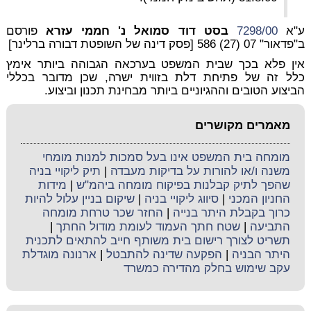
ע"א
7298/00
בסט דוד סמואל נ' חממי עזרא
פורסם
ב"פדאור" 07 (27) 586 [פסק דינה של השופטת דבורה ברלינר]
אין פלא בכך שבית המשפט בערכאה הגבוהה ביותר אימץ
כלל זה של פתיחת דלת בזווית ישרה, שכן מדובר בכללי
הביצוע הטובים וההגיוניים ביותר מבחינת תכנון וביצוע.
מאמרים מקושרים
מומחה בית המשפט אינו בעל סמכות למנות מומחי
משנה ו/או להורות על בדיקות מעבדה
|
תיק ליקויי בניה
שהפך לתיק קבלנות בפיקוח מומחה ביהמ"ש
|
מידות
החניון המכני
|
סיווג ליקויי בניה
|
שיקום בניין עלול להיות
כרוך בקבלת היתר בנייה
|
החזר שכר טרחת מומחה
התביעה
|
שטח חתך העמוד לעומת מודול החתך
|
תשריט לצורך רישום בית משותף חייב להתאים לתכנית
היתר הבניה
|
הפקעה שדינה להתבטל
|
ארנונה מוגדלת
עקב שימוש בחלק מהדירה כמשרד