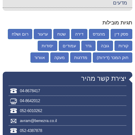
מדעים
תגיות מובילות
פסק דין
מהנדס
דירה
שטח
ערעור
רום ושלח
קורות
גובה
גדר
עמודים
יסודות
חוק המכר (דירות)
מדרגות
מעקה
אוורור
יצירת קשר מהיר
04-8678417
04-8642012
052-6010262
avram@benezra.co.il
052-4387878