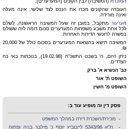
ה
מוכר
ת (המשיבה) לבין הקונים (המערערים).
העובדה שהקונים מכרו את הנכס לצד שלישי, אינה מעלה
ואינה מורידה.
ה
ערעור
מתקבל, במובן זה שעל המשיבה הראשונה, לשלם
לכל אחת משבע משפחות המערערים סכום דומה לזה ששולם
בפשרה לרוכשי הדירות האחרות.
המשיבה תישא בהוצאות המערערים בסכום כולל של 20,000
₪.
ניתן היום, ה' בשבט התשנ"ח (19.02.98), בנוכחות באי כח
הצדדים.
כב' הנשיא א' ברק
השופט ת' אור
השופט מ' חשין
פסק דין זה מופיע עוד ב:
-
מכירת/השכרת דירה במהלך המשפט
-
ת"א 5343/96 לייבוביץ יוסף נ' מילבר בניה ופתוח