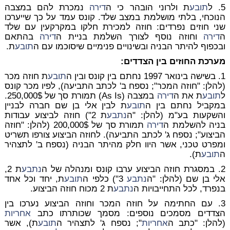
5. ל
תובע
ת ולרוני הובהר כי ה
דירה
נמכרת להם במצבה
הנוכחי, בלתי מושלמת במצב שלד. קונס עמד על כך שייערכו
שני חוזים נפרדים: חוזה למכירת חלקו במקרקעין עם שלד
ה
דירה
וחוזה נוסף לצורך השלמת בניית ה
דירה
בהתאם
ובכפוף להיתר הבניה ובשינויים פנימיים שיסוכמו עם ה
תובע
ת.
מערכת החוזים בין הצדדים:
1. בשישה בינואר 1997 נחתם בין קונס ובין ה
תובע
ת חוזה מכר
(להלן: "חוזה המכר"; נספח ב' לכתב התביעה), לפיו מכר קונס
ל
תובע
ת את ה
דירה
במצבה (As Is) תמורת סך של 250,000$.
במקביל נחתם בין ה
תובע
ת לבין אלי בן שם חברה לבניין
והשקעות בע"מ (להלן: "ה
נתבע
ת 2") חוזה לביצוע עבודות
בניה להשלמת ה
דירה
תמורת סך של 200,000$ (להלן: "חוזה
הביצוע"; נספח ג' לכתב התביעה). לחוזה הביצוע צורפו תשריט
ומפרט טכני, אשר היוו חלק מהיתר הבניה (נספח ב' לתצהיר
ה
תובע
ת).
2. במסגרת חוזה הביצוע ערבו קונס ומנהלה של ה
נתבע
ת 2,
אלי בן שם (להלן: "ה
נתבע
3") כלפי ה
תובע
ת, יחד וכל אחד
בנפרד, לכל התחייבויות ה
נתבע
ת 2 מכוח חוזה הביצוע.
3. עם החתימה על חוזה המכר וחוזה הביצוע נערכו בין
הצדדים מסמכים נוספים: מסמך שכותרתו כתב
אחריות
(להלן: "כתב ה
אחריות
"; נספח ג' לתצהיר ה
תובע
ת), אשר