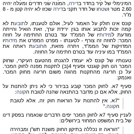
המינימלי של קיר בחדר ב
דירה
, המונה שני חדרים ומעלה יהיה
2.60 מטר ו
שטח
ו של חדר תקני ב
דירה
שכזו לא יהיה קטן מ - 8
מ"ר.
קונס אינו חולק על האמור לעיל, אולם לטענתו, ל
תובע
ת לא
קמה זכות לתבוע אותו בגין ירידת ערך, זאת הואיל והייתה
מודעת ל
מידות
יו של הממ"ד עוד בטרם החתימה על חוזה
המכר: לחוזה זה צורף - לטענתו - מפרט המפרט את
מידות
יו
המדויקות של הממ"ד, ויתרה מזאת, ה
תובע
ת ראתה את
הממ"ד במו עיניה עוד בטרם חתימה על החוזה.
טענותיו של קונס לא יעמדו להגנתו מהטעם העיקרי, שחוק
המכר הנו חוק קוגנטי וסעיף 4(ב) לתקנות מפנה לחוק המכר.
על כן חריגה מהתקנות מהווה משום חריגה מחוק המכר.
ואנמק:
סעיף 7א. לחוק המכר קובע בבירור כי לא ניתן להתנות על
החוק, אלא אם כן מדובר בהתנאה שהנה לטובת ה
קונה
:
"7א. אין להתנות על הוראות חוק זה, אלא לטובת
ה
קונה
."
לעניין סעיף 7א לחוק המכר יפים הדברים שנאמרו בפסק דינו
של בית המשפט המחוזי בירושלים:
"הוראה זו נכללה בתיקון החוק משנת תש"ן ומבהירה