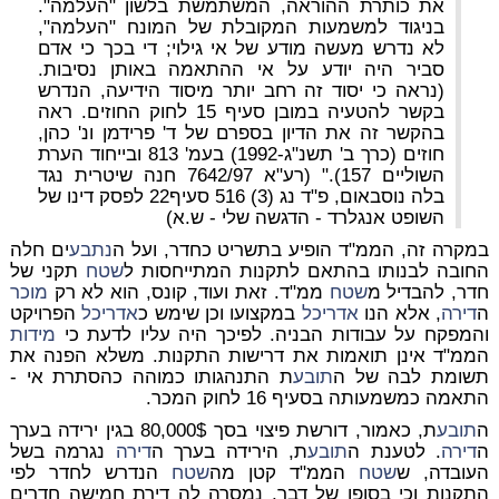
את כותרת ההוראה, המשתמשת בלשון "העלמה".
בניגוד למשמעות המקובלת של המונח "העלמה",
לא נדרש מעשה מודע של אי גילוי; די בכך כי אדם
סביר היה יודע על אי ההתאמה באותן נסיבות.
(נראה כי יסוד זה רחב יותר מיסוד הידיעה, הנדרש
בקשר להטעיה במובן סעיף 15 לחוק החוזים. ראה
בהקשר זה את הדיון בספרם של ד' פרידמן ונ' כהן,
חוזים (כרך ב' תשנ"ג-1992) בעמ' 813 ובייחוד הערת
השוליים 157)." (רע"א 7642/97 חנה שיטרית נגד
בלה נוסבאום, פ"ד נג (3) 516 סעיף22 לפסק דינו של
השופט אנגלרד - הדגשה שלי - ש.א)
במקרה זה, הממ"ד הופיע בתשריט כחדר, ועל ה
נתבע
ים חלה
החובה לבנותו בהתאם לתקנות המתייחסות ל
שטח
תקני של
חדר, להבדיל מ
שטח
ממ"ד. זאת ועוד, קונס, הוא לא רק
מוכר
ה
דירה
, אלא הנו
אדריכל
במקצועו וכן שימש כ
אדריכל
הפרויקט
והמפקח על עבודות הבניה. לפיכך היה עליו לדעת כי
מידות
הממ"ד אינן תואמות את דרישות התקנות. משלא הפנה את
תשומת לבה של ה
תובע
ת התנהגותו כמוהה כהסתרת אי -
התאמה כמשמעותה בסעיף 16 לחוק המכר.
ה
תובע
ת, כאמור, דורשת פיצוי בסך 80,000$ בגין ירידה בערך
ה
דירה
. לטענת ה
תובע
ת, הירידה בערך ה
דירה
נגרמה בשל
העובדה, ש
שטח
הממ"ד קטן מה
שטח
הנדרש לחדר לפי
התקנות וכי בסופו של דבר, נמסרה לה דירת חמישה חדרים