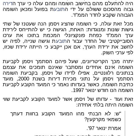
היה להתעלם מהם בחישוב השומה ומהם עולה כי ערך ה
דירה
גבוה מהסכום ששולם על ידי ה
תובע
ת בפועל ומכאן השומה
הגבוהה שקבע לחדר הממ"ד.
מכל זאת עולה, כי השומה שהציג ויסמן הנה שעטנז של שתי
גישות שונות ומנוגדות: האחת, הגישה כי יש להתייחס לירידת
ערך הממ"ד כפחת פונקציונלי המכמת בתוכו את ערכו
הסובייקטיבי של החדר עבור ה
תובע
ת וגישה שנייה, לפיה יש
לחשב את ירידת הערך, אם אכן ייקבע כי הייתה ירידת שכזו,
לפי ערכי השוק.
יתרה מכך הקריטריונים, שעל פיהם הסתמך ויסמן לקביעת
השומה אינם אחידים ומסתבר שאינם תומכים את עצמם
בנתונים רלוונטיים, אפילו לדידו של ויסמן. בקביעת השומה
הסתמך ויסמן על נתוני מכירת דירות בשנת 2000, מועד
כתיבת השומה, כאשר בעדותו נאמר כי המועד הקובע לקביעת
השומה הנו חודש ינואר 1997.
זאת ועוד - עדותו של ויסמן אשר למועד הקובע לקביעת שווי
השומה היתה בלתי אחידה:
"ש: לא הבנתי מהו המועד הקובע בחוות דעתך
כשמאי מקרקעין?
אמרת ינואר 97'.