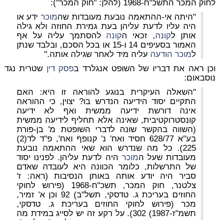
לחוק המכר התשכ"ח-1968 (להלן: "חוק המכר"):
"היתה אי-ההתאמה נובעת מעובדות שה
מוכר
ידע או
היה עליו לדעת עליהן בעת גמירת החוזה ולא גילה
אותן ל
קונה
, זכאי ה
קונה
להסתמך עליה על אף
האמור בסעיפים 14 ו-15 או בכל הסכם, ובלבד שנתן
ל
מוכר
הודעה
עליה מיד לאחר שגילה אותה."
וכן ראה את דבריו של השופט אנגלרד ב
פסק דין
שטרית נגד
נוסבאום:
"השאלה העיקרית בנוגע להוראה זו היא: האם
התקיים יסוד הידיעה הנדרש בו? יצוין, כי ההוראה
אינה דורשת ידיעה ממשית ואף לא ידיעה
קונסטרוקטיבית, שאינה אלא תחליף לידיעה ממשית
(השווה בהקשר שונה לדברי השופטת מ' בן-פורת
בע"א 628/77 חסיד ואח' נ' קנופף ואח', פ"ד לד(2)
225). כל מה שנדרש הוא שאי ההתאמה נובעת
מעובדות שעל ה
מוכר
היה לדעת עליהן. לפנינו יסוד
של התרשלות, כלומר הכוונה היא לעובדה שאדם
סביר היה יודע אותה באותן הנסיבות (ראה: ז'
צלטנר, חוק המכר, תשכ"ח-1968 (פירוש לחוקי
החוזים בעריכת ג. טדסקי, תשל"ב) 92 וכן א' זמיר,
מכר (פירוש לחוקי החוזים בעריכת ג. טדסקי,
תשמ"ז-1987) 302). על רקע זה יש לסייג במידת מה