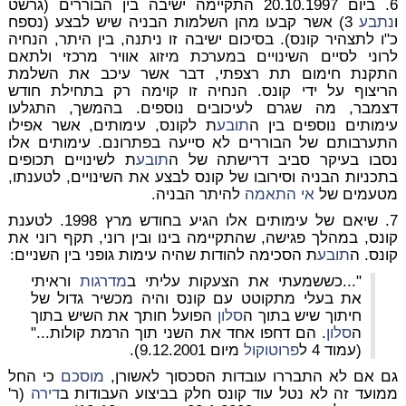
6. ביום 20.10.1997 התקיימה ישיבה בין הבוררים (גרשט
ו
נתבע
3) אשר קבעו מהן השלמות הבניה שיש לבצע (נספח
כ"ו לתצהיר קונס). בסיכום ישיבה זו ניתנה, בין היתר, הנחיה
לרוני לסיים השינויים במערכת מיזוג אוויר מרכזי ולתאם
התקנת חימום תת רצפתי, דבר אשר עיכב את השלמת
הריצוף על ידי קונס. הנחיה זו קוימה רק בתחילת חודש
דצמבר, מה שגרם לעיכובים נוספים. בהמשך, התגלעו
עימותים נוספים בין ה
תובע
ת לקונס, עימותים, אשר אפילו
התערבותם של הבוררים לא סייעה בפתרונם. עימותים אלו
נסבו בעיקר סביב דרישתה של ה
תובע
ת לשינויים תכופים
בתכניות הבניה וסירובו של קונס לבצע את השינויים, לטענתו,
מטעמים של
אי התאמה
להיתר הבניה.
7. שיאם של עימותים אלו הגיע בחודש מרץ 1998. לטענת
קונס, במהלך פגישה, שהתקיימה בינו ובין רוני, תקף רוני את
קונס. ה
תובע
ת הסכימה להודות שהיה עימות גופני בין השניים:
"...כששמעתי את הצעקות עליתי ב
מדרגות
וראיתי
את בעלי מתקוטט עם קונס והיה מכשיר גדול של
חיתוך שיש בתוך ה
סלון
הפועל חותך את השיש בתוך
ה
סלון
. הם דחפו אחד את השני תוך הרמת קולות..."
(עמוד 4 ל
פרוטוקול
מיום 9.12.2001).
גם אם לא התבררו עובדות הסכסוך לאשורן,
מוסכם
כי החל
ממועד זה לא נטל עוד קונס חלק בביצוע העבודות ב
דירה
(ר'