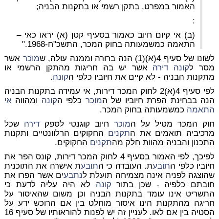
האמור במפרט, בתקן רשמי או בתקנות הבניה;
:
(ב) אי קיום חיוב כאמור בסעיף קטן (א) יראו כאי –
התאמה כמשמעותה בחוק המכר, התשכ"ח-1968."
לשונו של סעיף 4(א)(1) הנה ברורה וממנה עולה, ש
מוכר
אשר
מסר ל
קונה
דירה
אשר יש בה חריגות מהתקן הרשמי או
מתקנות הבניה - לא קיים את חיוביו כלפי ה
קונה
.
לפי סעיף 4(א)2 לחוק המכר דירות, אי עמידה בתקנות הבניה
הנה בבחינת הפרת חיוביו של ה
מוכר
כלפי ה
קונה
ומהווה
אי
התאמה
כמשמעותה בחוק המכר.
חוק המכר מטיל על ה
מוכר
חיוב קוגנטי לספק
דירה
שכל
מרכיביה תואמים את ה
תקנים
החקוקים הרלוונטיים ותקנות
התכנון והבניה מהוות חלק מה
תקנים
החקוקים.
לפיכך, לפי האמור בסעיף 4 לחוק המכר דירות, קונס הפר את
חיוביו כלפי ה
תובע
ת. העובדה כי ה
תובע
ת אישרה את התוכנית
שהוצגה לפניה אינה מצמיחה תועלת ל
נתבע
ים אשר הפרו את
חובתם כלפיה - שכן בתור
קונה
לא היה עליה לדעת כי
התשריט אינו עומד בתקנות הבניה וכן משום שהאיסור על
חריגה מהתקנות הינו איסור מוחלט בין אם הרוכש ידע על
הסטיה בין אם לאו. לעניין זה יש לפנות להוראותיו של סעיף 16