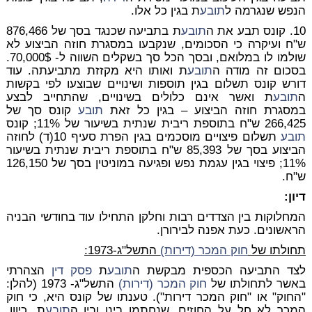
הנפש שנגרמה ל
תובע
ת בגין כל אלו.
10. קונס תבע את ה
תובע
ת בתביעה שכנגד בסך של 876,466
ש"ח ועיקרה כי הסכומים, שנקבעו במסגרת חוזה הביצוע לא
שולמו לו במלואם, ובסך הכל סך בשקלים השווה ל- 70,000$.
בסכום זה מודה ה
תובע
ת ואותו היא מקזזת מתביעתה. עוד
דורש קונס תשלום בגין תוספות ושינויים שבוצעו לפי בקשות
ה
תובע
ת ואשר אינם כלולים בשינויים, שהתחייב לבצע
במסגרת חוזה הביצוע – בגין כל זאת
תובע
קונס סך של
266,425 ש"ח בתוספת ריבית שנתית בשיעור של 11%; קונס
תובע
תשלום פיצויים מוסכמים בגין הפרת סעיף 10(ד) לחוזה
הביצוע בסך של 85,393 ש"ח בתוספת ריבית שנתית בשיעור
11%; פיצוי בגין עגמת נפש ופגיעה במוניטין בסך של 126,150
ש"ח.
דיון:
המחלוקות בין הצדדים רבות וחלקן התחילו עוד בחודשי הבניה
הראשונים. כעת אפנה לבירורן.
תחולתו של
חוק המכר (דירות)
התשל"ג-1973:
לצד התביעה הכספית מבקשת ה
תובע
ת
פסק דין
הצהרתי
באשר לתחולתו של
חוק המכר (דירות)
התשל"ג- 1973 (להלן:
"החוק" או "חוק המכר דירות"). טענתו של קונס היא, כי חוק
המכר לא חל על החוזים, שנחתמו בינו ובין ה
תובע
ת, כיוון,