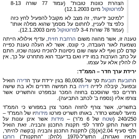
הצהרת כוונות טובות" (עמוד 77 שורה 8-13
ל
פרוטוקול
מיום 12.1.2003)
"למיטב ידיעתי, זה מצב לא מקובל להפעיל לחץ כזה
כלפי צד לעניין, לחתום על מסמך שהוא מפלה אותו"
(עמוד 78 שורות 3-4 ל
פרוטוקול
מיום 12.1.2003).
טענה זו, אשר מהווה משום
הרחבת חזית
, עדיף אילולא הייתה
נשמעת לאור העובדה, כי קונס, אשר לא העלה טענת כפייה
קודם לכן ואף לא עשה שום ניסיונות להוכיח טענה שכזו, חתם
על כתב הערבות במו ידיו ואם בדיעבד הוא מתחרט על כך, אין
לו להלין אלא על עצמו.
ירידת ערך חדר – הממ"ד:
ה
תובע
ת
תובע
ת סך של 80,000$ בגין ירידת ערך ה
דירה
הואיל
ובפועל, קיבלה לידיה
דירה
בת חמישה חדרים ולא בת שישה
חדרים כפי שהוסכם בחוזה המכר ובמפרט והתשריט אשר
צורפו אליו (נספח ב' לכתב התביעה).
בתשריט, אשר צורף לחוזה המכר צוין במפורש כי הממ"ד
מיועד לשמש כחדר. באותו תשריט פורטו
מידות
יו של הממ"ד –
240/250 (
שטח
של 6 מ"ר) –
מידות
אשר אינן עונות על
דרישות התקן לחדר לפי תקנות התכנון והבניה. זאת הואיל
ולפי סעיף 2.04(א)(3) לתקנות התכנון והבניה (בקשה להיתר,
תנאיו ואגרות), התש"ל-1970 (להלן: "התקנות")
רוחב
ו