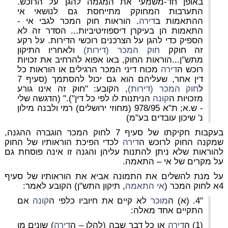
באופן חד-משמעי את המגמה להגן על הרוכש.
התערבות המחוקק מתייחסת גם לנושאי אי
ההתאמות ב
דירה
. הוראות חוק המכר לגבי אי -
התאמות הן בעיקרן דיספוזיטיביות... הסדר זה לא
הספיק כדי להגן על הצרכנים רוכשי הדירות. על רקע
זה חוקק
חוק המכר (דירות)
ולאחריו התיקון
מתש"ן...הוראות החוק, באו אפוא להרחיב את זכויות
רוכש ה
דירה
מכוח דיני המכר הרגילים או הוראות כל
דין אחר, שעליהם הוא גם יכול להסתמך (סעיף 7
ל
חוק המכר (דירות)
, הקובע: "חוק זה אינו גורע
מזכויות ה
קונה
הניתנות לו לפי כל דין")." (הדגשה שלי
- ש.א; ת"א 978/95 (מחוזי ירושלים) רמי ולבנה מילון
נ' שיכון עובדים בע"מ)
בעקבות חקיקתו של סעיף 7 לחוק המכר הוגברה ההגנה,
שמקנה החוק לרוכש ה
דירה
לכדי הפיכת הוראותיו של החוק
להוראות שלא ניתן להתנות עליהן והגנה זו אינה פוסחת גם
על מקרים של אי – התאמה.
על מנת להשלים את התמונה אביא את הוראותיו של סעיף
4א לחוק המכר (
אי התאמה
, תיקון התש"ן) הקובע לאמר:
"4. (א) ה
מוכר
לא קיים את חיוביו כלפי ה
קונה
אם
התקיים אחד מאלה:
(1) ה
דירה
או כל דבר שבה (להלן – ה
דירה
) שונים מן