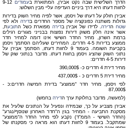
הדרך השלישית שבה נקט אבירן, המתוארת ב
עמודים
9-12
לחוות דעתו היא דרך ביניים העדיפה עליי מבין השלוש:
אבירן חולק על דעתו של ויסמן, אשר לפיה מחיר השוק בדירות
גדולות משתנה כפונקציה של מספר החדרים ב
דירה
ולא לפי
שטח
ה
דירה
. לדידו של אבירן ב
דירה
מפוארת כשל ה
תובע
ת,
אשר אינה חלק משוק דירות נפוצות בבנייני מגורים רגילים
ברמת השרון, מחיר החדר השישי אינו דומה למחיר חדר
ממוצע בדירות 4-5 חדרים, המחירים שעליהם הסתמך ויסמן
בקביעת השומה. בעמוד 9 לחוות דעתו, הסתמך אבירן על
נתוני השוק שהציג ויסמן בחוות דעתו. מדובר בנתוני שוק של
דירות 4-5 חדרים:
מחיר דירת 4 חדרים כ- 390,000$
מחיר דירת 5 חדרים כ - 437,000$
לפי ויסמן, מחיר חדר "ממוצע" בדירת חמישה חדרים:כ -
87,000$
(למעשה, מדובר בחלוקת ערך ה
דירה
בחמש)
אבירן מצביע על כך, שבמידה ונפעיל על הנתונים שלעיל את
מסקנת התביעה - המחיר בגין ה"חדר האחרון שנוסף/נגרע"
(החדר השישי - הממ"ד) נקבע לפי מחיר החדר ה"ממוצע"
שמתקבל. בעמוד 9 לחוות דעתו הוא מראה כי מסקנתו של
ויסמן אינה הגיונית: