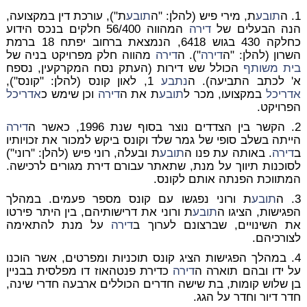
1. ה
תובע
ת, מירי פיש (להלן: "ה
תובע
ת"), עורכת דין במקצועה,
הנה הבעלים של
דירה
המהווה 56/400 חלקים בנכס הידוע
כחלקה 430 בגוש 6418, הנמצאת ברחוב יפתח 18 ברמת
השרון (להלן: "ה
דירה
"). ה
דירה
מהווה חלק מפרויקט בניה של
בית משותף
הכולל שש דירות (העתק נסח המקרקעין, נספח
א' לכתב התביעה). ה
נתבע
1, לאון קונס (להלן: "קונס"),
אדריכל
במקצועו, מכר ל
תובע
ת את ה
דירה
וכן שימש כ
אדריכל
הפרויקט.
2. הקשר בין הצדדים נוצר בסוף שנת 1996, כאשר ה
דירה
הייתה בשלב סופי של גמר שלד וקונס ביקש למכור את זכויותיו
ב
דירה
. באותה עת פנו ה
תובע
ת ובעלה, רוני פיש (להלן: "רוני")
לסוכנות תיווך על מנת, שתאתר עבורם דירת מגורים לרכישה.
המתווכת הפנתה אותם לקונס.
3. ה
תובע
ת ורוני נפגשו עם קונס מספר פעמים. במהלך
הפגישות, הציגו ה
תובע
ת ורוני את דרישותיהם, בין היתר פירטו
את השינויים, שברצונם לערוך ב
דירה
על מנת להתאימה
לצורכיהם.
4. במהלך הפגישות הציג קונס תוכניות ומפרטים, אשר הוכנו
על ידו ובהם תוארה ה
דירה
כדירת פנטהאוז דו מפלסית בבניין
בן שלוש קומות, בת שישה חדרים הכוללים ארבעה חדרי שינה,
חדר דיור וחדר על הגג.