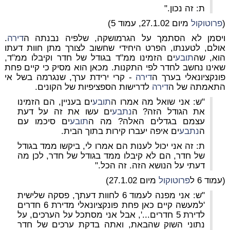
ת: זה נכון."
(
פרוטוקול
מיום 27.1.02, עמוד 5)
ויסמן לא הסתמך על הגרמושקה, שלפיה נבנתה ה
דירה
.
אולם, לטענתו, הפרט היחידי שחשוב לצורך מתן חוות דעתו
הוא, שה
תובע
ים הזמינו ממ"ד בגודל של חדר וקיבלו ממ"ד,
שאינו נחשב לחדר לפי התקנות. מכאן הוא מסיק כי קיים פחת
פונקציונאלי בערך ה
דירה
- קרי ירידת ערך, שנגרמה בשל אי
התאמתה של ה
דירה
לדרישות הספציפיות של הקונים.
"ש: אני שואל מה אמרו ה
תובע
ים בעניין, הם הזמינו
את הגודל הזה? ה
נתבע
ים עשו את זה על דעת
עצמם בגדלים האלה? מה ה
תובע
ים סיכמו עם
ה
נתבע
ים איפה יעברו קירות בתוך הבית.
ת: זה אני יכול לענות הם אמרו לי, ביקשו ממד בגודל
של חדר, הם לא קיבלו ממד בגודל של חדר, לכן מה
דעתי על הנושא הזה. זה הכל."
(עמוד 6 ל
פרוטוקול
מיום 27.1.02)
"ש: אני מפנה לעמוד 6 לחוות דעתך, פסקה שלישית
'למעשה קיים כאן פחת פונקציונאלי מדירת 6 חדרים
לדירת 5 חדרים...', אבל אני מסתכל על הערכים, על
נתוני השוק שהבאת, ואתה בדקת ערכים של חדר