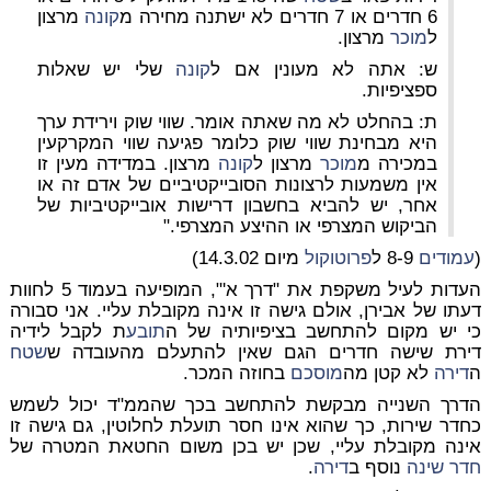
6 חדרים או 7 חדרים לא ישתנה מחירה מ
קונה
מרצון
ל
מוכר
מרצון.
ש: אתה לא מעונין אם ל
קונה
שלי יש שאלות
ספציפיות.
ת: בהחלט לא מה שאתה אומר. שווי שוק וירידת ערך
היא מבחינת שווי שוק כלומר פגיעה שווי המקרקעין
במכירה מ
מוכר
מרצון ל
קונה
מרצון. במדידה מעין זו
אין משמעות לרצונות הסובייקטיביים של אדם זה או
אחר, יש להביא בחשבון דרישות אובייקטיביות של
הביקוש המצרפי או ההיצע המצרפי."
(
עמודים
8-9 ל
פרוטוקול
מיום 14.3.02)
העדות לעיל משקפת את "דרך א'", המופיעה בעמוד 5 לחוות
דעתו של אבירן, אולם גישה זו אינה מקובלת עליי. אני סבורה
כי יש מקום להתחשב בציפיותיה של ה
תובע
ת לקבל לידיה
דירת שישה חדרים הגם שאין להתעלם מהעובדה ש
שטח
ה
דירה
לא קטן מה
מוסכם
בחוזה המכר.
הדרך השנייה מבקשת להתחשב בכך שהממ"ד יכול לשמש
כחדר שירות, כך שהוא אינו חסר תועלת לחלוטין, גם גישה זו
אינה מקובלת עליי, שכן יש בכן משום החטאת המטרה של
חדר שינה
נוסף ב
דירה
.