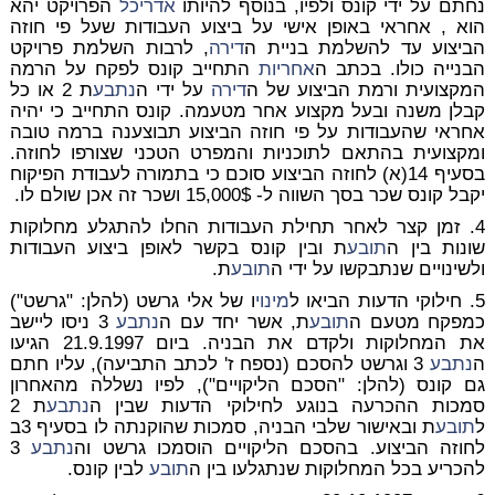
נחתם על ידי קונס ולפיו, בנוסף להיותו
אדריכל
הפרויקט יהא
הוא , אחראי באופן אישי על ביצוע העבודות שעל פי חוזה
הביצוע עד להשלמת בניית ה
דירה
, לרבות השלמת פרויקט
הבנייה כולו. בכתב ה
אחריות
התחייב קונס לפקח על הרמה
המקצועית ורמת הביצוע של ה
דירה
על ידי ה
נתבע
ת 2 או כל
קבלן משנה ובעל מקצוע אחר מטעמה. קונס התחייב כי יהיה
אחראי שהעבודות על פי חוזה הביצוע תבוצענה ברמה טובה
ומקצועית בהתאם לתוכניות והמפרט הטכני שצורפו לחוזה.
בסעיף 14(א) לחוזה הביצוע סוכם כי בתמורה לעבודת הפיקוח
יקבל קונס שכר בסך השווה ל- 15,000$ ושכר זה אכן שולם לו.
4. זמן קצר לאחר תחילת העבודות החלו להתגלע מחלוקות
שונות בין ה
תובע
ת ובין קונס בקשר לאופן ביצוע העבודות
ולשינויים שנתבקשו על ידי ה
תובע
ת.
5. חילוקי הדעות הביאו ל
מינוי
ו של אלי גרשט (להלן: "גרשט")
כמפקח מטעם ה
תובע
ת, אשר יחד עם ה
נתבע
3 ניסו ליישב
את המחלוקות ולקדם את הבניה. ביום 21.9.1997 הגיעו
ה
נתבע
3 וגרשט להסכם (נספח ז' לכתב התביעה), עליו חתם
גם קונס (להלן: "הסכם הליקויים"), לפיו נשללה מהאחרון
סמכות ההכרעה בנוגע לחילוקי הדעות שבין ה
נתבע
ת 2
ל
תובע
ת ובאישור שלבי הבניה, סמכות שהוקנתה לו בסעיף 3ב
לחוזה הביצוע. בהסכם הליקויים הוסמכו גרשט וה
נתבע
3
להכריע בכל המחלוקות שנתגלעו בין ה
תובע
לבין קונס.