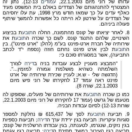
עדותו של רוני מיום 22.1.2003,
עמודים
12-13). נתון זה
המצטרף להתנהגותם של הצדדים באולם בית המשפט מעיד
כאלף עדים על כך שמאז חודש מרץ 1998, עת עלו יחסיהם
של הצדדים על שירטון לא הייתה כל אפשרות להמשך שיתוף
פעולה ביניהם.
8. לאחר יציאתו של קונס מהתמונה, החלה ה
תובע
ת בביצוע
השינויים, שלהם התנגד קונס. לשם כך שכרה ה
תובע
ת את
שירותיה של חברת ארט-פוינט בע"מ (להלן: "ארט פוינט"). בין
ה
תובע
ת לבין ארט פוינט נחתם חוזה (נספח י"ד לכתב
התביעה), אשר במסגרתו סוכם כי:
"המבצע מעוניין לבצע עובדות בניה ב
דירה
לצורך
השלמתה כשהיא מושלמת וגמורה למזמין...".
(הדגשה שלי - ש.א; לעניין שכירת שירותיה של ארט
פוינט ראה עמוד 17 לחקירתו של רוני פיש מיום
22.1.2003, שורה 8).
כמו כן שכרה ה
תובע
ת את שירותיהם של פועלים, שסופקו לה
מטעמו של גרשט (עמוד 17 לחקירתו של רוני מיום 22.1.2003,
שורות 12-13) לסיום עבודות הבניה.
9. תביעת ה
תובע
ת לסך של 615,437 ₪ נחלקת למספר
סוגיות עיקריות: תביעה בגין ירידת ערך ה
דירה
; תביעות כספיות
בגין נזקים, שנגרמו, לטענתה, בגין עבודתו הרשלנית של קונס;
תביעה בגין העיכוב במועד מסירת ה
דירה
; תביעה בגין עגמת