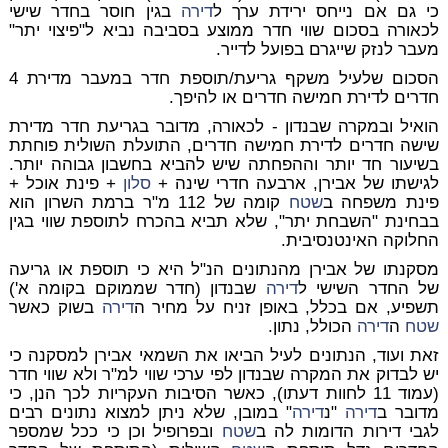
כי גם אם נייחס ירידת ערך ל
דירה
בגין חוסר בחדר שישי
לכאורה בסכום שווי חדר ממוצע בסביבה נביא ל"פיצוי יתר"
מעבר לנזק שייגרם בפועל לדייר.
הסכום שלעיל משקף גריעת/תוספת חדר במעבר מדירת 4
חדרים לדירת חמישה חדרים או להיפך.
הואיל ובמקרה שבנדון - לכאורה, מדובר בגריעת חדר מדירת
שישה חדרים לדירת חמישה חדרים, התועלת השולית פוחתת
בשיעור חד יותר וההפחתה שיש להביא בחשבון גבוהה יותר.
לגישתו של אבירן, ארבעה חדרי שינה +
סלון
+ פינת אוכל +
פינת משפחה ב
שטח
קומה של 112 מ"ר ברמת השרון הוא
בבחינת "השבחת יתר", שלא תביא בהכרח לתוספת שווי בגין
החלוקה האינטנסיבית.
מסקנתו של אבירן מהנתונים הנ"ל היא כי תוספת או גריעה
של החדר השישי ל
דירה
שבנדון (חדר שממוקם בקומה א')
תשפיע, אם בכלל, באופן זניח על מחיר ה
דירה
בשוק כאשר
שטח
ה
דירה
הכולל, נתון.
זאת ועוד, הנתונים לעיל הביאו את השמאי אבירן למסקנה כי
יש לבדוק את המקרה שבנדון לפי ערכי שווי למ"ר ולא שווי חדר
(עמוד 11 לחוות דעתו), כאשר הסיבות העקריות לכך הנן, כי
מדובר ב
דירה
"נ
דירה
" במובן, שלא ניתן למצוא נתונים רבים
לגבי דירות הדומות לה ב
שטח
ובפרופיל וכן כי ככל שמספר