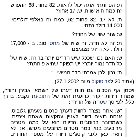
ת: הפחתתי אתה יכול לראות, 82 פחות 68 ההפרש
זה כמה הוא שווה. ש: 17 אחוז?
ת: לא 17. 82 פחות 62, כמה זה באלפי דולרים?
14,000 דולר נתתי.
ש: שזה שוויו של החדר?
ת: זה לא חדר. זה שוויו של
מחסן
טוב. ב - 17,000
דולר, לא הייתי מצומצם.
ש: האם נכון שככל שיש חדרים יותר ב
דירה
, שוויו של
כל חדר נמוך יותר? יש תפוקה שהיא פוחתת?
ת: נכון. לכן אמרתי חדר חמישי..."
(עמוד 20 ל
פרוטוקול
מיום 27.1.2002)
ויסמן אף הסכים עם חוות דעתו של השמאי אבירן והודה,
שמחיר דירות יוקרה כדוגמת זאת של ה
תובע
ת נקבע, בדרך
כלל, לפי סך
שטח
ה של ה
דירה
:
"ש: אתה מצרף לחוות דעתך פרסום מעיתון גלובוס,
אנחנו רואים דיווח לעניין עסקאות שאתה צירפת.
כשמדובר בקוטג'ים הדיווח הוא על כמה מטרים
מרובעים בנוי, כמה מטרים מרובעים מגרש. אני לא
רואה כאן לגבי קוטג'ים דיווח על מספר החדרים