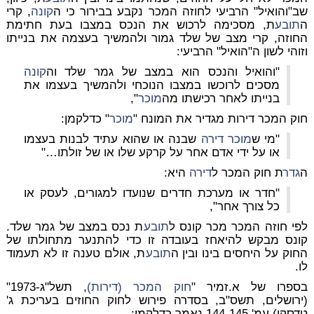
שב"והואיל" הרביעי לחוזה המכר נקבע בבירור כי ה
קונה
, קרי
ה
תובע
ת, מסכימה לרכוש את הנכס במצבו בעת חתימת
החוזה, קרי מצב של שלד גמור ולהמשיך בעצמה את בנייתו
וזוהי לשון ה"הואיל" הרביעי:
"והואיל והנכס הוא במצב של גמר שלד וה
קונה
מסכים לרוכשו במצבו הנוכחי ולהמשיך בעצמו את
בנייתו לאחר רכישתו מה
מוכר
",
חוק המכר דירות מגדיר את המונח "
מוכר
" כדלקמן:
"מי ש
מוכר
דירה
שבנה או שהוא עתיד לבנות בעצמו
או על ידי אדם אחר על קרקע שלו או של זולתו…"
ה
גדר
ת חוק המכר ל
דירה
היא:
"חדר או מערכת חדרים שנועדו למגורים, לעסק או
כל צורך אחר",
לפי חוזה המכר מכר קונס ל
תובע
ת נכס במצב של גמר שלד.
קונס מבקש להיאחז בעובדה זו כדי להתנער מתחולתו של
החוק על היחסים בינו ובין ה
תובע
ת, אולם טענה זו לא תעמוד
לו.
בספרו של א.זמיר "
חוק המכר (דירות)
, תשל"ג-1973"
(ירושלים, תשס"ב, בסדרה פירוש לחוק החוזים בעריכת ג'
טדסקי) עמ' 144-145 נאמר כדלקמן: