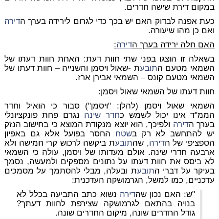
במקום דירת שישה חדרים.
כעת אפנה לבדוק האם יש בכך כדי לגרום לירידה בערך ה
דירה
ואם כן מהו שיעורה.
האם חלה ירידה בערך ה
דירה
:
בשאלה זו הוצגו בפני שתי חוות דעת: האחת חוות דעתו של
השמאי מטעם ה
תובע
ת -שאול ויסמן והשנייה – חוות דעתו של
השמאי מטעם קונס – השמאי אבירן ארז.
חוות דעתו של השמאי שאול ויסמן:
השמאי שאול ויסמן (להלן: "ויסמן") סבור כי הואיל וחדר
הממ"ד אינו יכול לשמש כ
חדר שינה
נגרם פחת פונקציונלי
בערך ה
דירה
ולפיכך, הוא יוצא מנקודת המוצא כי בחישוב הנזק
יש להתחשב לא רק ב
שטח
החסר בפועל אלא גם באפיון
הספציפי של ה
דירה
, שה
תובע
ת ביקשה לרכוש קרי חמישה ולא
ארבעה חדרי שינה. אולם מעדותו של ויסמן, עולה כי השמאי
לא ביסס את חוות דעתו על נתונים מספקים ולמעשה, נסמך
בעיקר על דברי ה
תובע
ת ובעלה, מבלי להסתמך על מסמכים
עדכניים, כמו למשל, הגרמושקה העדכנית:
"ש: האם נכון שה
דירה
נשוא כתב התביעה בכלל לא
בנויה בהתאם לגרמושקה שצירפת לחוות דעתך?
גודל החדרים שונה, מיקום החדרים שונה.