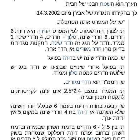
הערך הוא ה
שטח
הבנוי של הבית.
כך בחקירתו הנגדית של אבירן מיום 14.3.2002:
"ש: על המפרט אתה הסתכלת.
ת: לצורך התרשמות. לפי המפרט ה
דירה
היא דירת 6
חדרים. 6 חדרי שינה,
סלון
+ חדרים. 4 חדרי שינה 1
ממ"ד. חדר על הגג זה
חדר שינה
. התקנות מגדירות
בדיוק מהו
חדר מגורים
אין חדר אחר.
ש: כמה חדרי שינה יש ב
דירה
בפועל
ת: בפועל אחרי שינויים שבוצעו יש חדר בגג יש
שלושה חדרים למטה
סלון
וממ"ד.
ש: הממ"ד הוא
חדר מגורים
.
ת: הממ"ד במצבו 2.4*2.5 אינו עונה לקריטריונים
לתקנות תכנון ובנייה.
ש: קבעת בחוות הדעת בעמוד 6 שבגלל חדר השינה
שלא השתנה אז
דירה
בת 4 חדרי שינה במקום 5 אין
ירידת ערך.
ת: בין 5 ל - 6 חדרים ברמת השרון שבמידה וברמת
השרון ברחוב יפתח דירת דופלקס שנסחרת בשוק
דירות פאר ב
שטח
שח 145 מ"ר תחולק ל 5 חדרים או