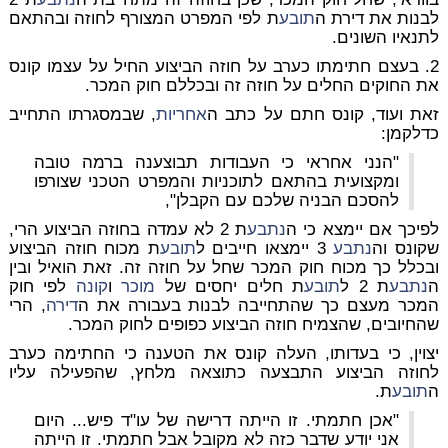
לבנות את דירת ה
תובע
ת לפי המפרט המצורף לחוזה ובהתאם
לתנאיו השונים.
2. בעצם חתימתו כערב על חוזה הביצוע החיל על עצמו קונס
את החוקים החלים על חוזה זה ובכללם חוק המכר.
זאת ועוד, קונס חתם על כתב ה
אחריות
, שבמסגרתו התחייב
כדלקמן:
"הנני אחראי כי העבודות תבוצענה ברמה טובה
ומקצועית בהתאם לתוכניות והמפרט הטכני שצורפו
להסכם הבניה שלכם עם הקבלן",
לפיכך אם יימצא כי ה
נתבע
ת 2 לא עמדה בחוזה הביצוע הרי,
שקונס וה
נתבע
3 יימצאו חייבים ל
תובע
ת מכוח חוזה הביצוע
ובכלל כך מכוח חוק המכר שחל על חוזה זה. זאת הואיל ובין
ה
נתבע
ת 2 ל
תובע
ת חלים יחסים של
מוכר
ו
קונה
לפי חוק
המכר מעצם כך שהתחייבה לבנות בעבורה את ה
דירה
, הרי
שהחיובים, שהצמיח חוזה הביצוע כפופים לחוק המכר.
יצוין, כי בעדותו, העלה קונס את הטענה כי החתימה כערב
לחוזה הביצוע התבצעה כתוצאה מלחץ, שהפעילה עליו
ה
תובע
ת.
"אכן חתמתי. זו הייתה דרישה של עו"ד פיש... היום
אני יודע שדבר כזה לא מקובל אבל חתמתי. זו הייתה