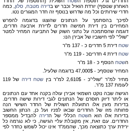
החדרים גדל תוספת ה
שטח
השולית (התוספת של החדר
האחרון שנוסף) יורדת הואיל וכבר יש ב
דירה
מטבח
,
סלון
, כמה
חדרי שירותים וכל מה שדרוש בנוסף זה חדר המגורים נטו.
לפיכך בהסתמך על הנתונים שהוצגו בדוגמה להפרש
המחירים בין דירת חמישה חדרים לדירת ארבעה חדרים,
דוגמה שהסתמכה על נתוני השוק של התביעה המחיר למטר
"שולי" לפי חישוביו של אבירן הנו:
שטח
דירת 5 חדרים כ - 137 מ"ר
שטח
דירת 4 חדריםכ - 119 מ"ר
ה
שטח
הנוסף כ - 18 מ"ר
המחיר שנוסףכ - 47,000$ בדוגמה שלעיל.
מחיר למ"ר "שולי"כ - 2,610$ למ"ר בין
שטח
דירה
של 119
לעומת 137 מ"ר.
הגישה שבה נוקט השמאי אבירן עולה בקנה אחד עם הנתונים
או ליתר דיוק חוסרם של הנתונים לגבי דירות שישה חדרים.
בדירות מעין אלו התועלת השולית של החדר השישי הנה
פחותה מזו של החדרים שבאו לפניו ועל כן, הנתון החשוב
בדירות אלו הוא ה
שטח
הכללי של ה
דירה
להבדיל ממספר
החדרים. עם זאת, אין מקובלת עליי הגישה, כי לא נגרמה כל
ירידת ערך כתוצאה מכך, שהממ"ד אינו יכול לשמש כחדר לפי