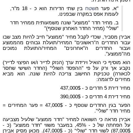
"א. פער ה
שטח
בין שתי הדירות הוא כ - 18 מ"ר,
לעומת אפס במקרה שבפנינו.
ב. מחיר חדר "ממוצע" שונה משמעותית ממחיר חדר
"שולי" (מחיר החדר האחרון שנוסף)"
אבירן מסביר, שכדי לקבל מחיר "ממוצע" חייב להיות מצב שבו
עבור החדרים ה"ראשונים" המחיר/תועלת גבוהים מהממוצע
ועבור החדרים ה"אחרונים" המחיר/התועלת נמוכים
מה"ממוצע".
הוא מוסיף כי הואיל וירידת ערך (הנזק לדייר ו/או הפיצוי לדייר)
נקבע אך ורק על פי "ההפסד השולי" (החדר השישי שחסר
לכאורה) טכניקת החישוב צריכה להיות שונה. הוא מביא
מחירים לדוגמה:
מחיר דירת 5 חדרים כ - 437,000$
מחיר דירת 4 חדרים כ - 390,000$
הפער בגין החדרים שנוסף כ - 47,000$ = פער המחירים =
מחיר חדר "שולי".
אבירן מראה כי השוואה למחיר "חדר ממוצע" שלעיל מצביעה
על הפחתה של כ - 45%, במעבר משווי "חדר ממוצע" (כ -
87,000$) לשווי חדר "שולי" (כ - 47,000$). מכאן מסיק אבירן