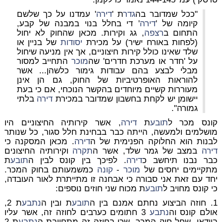
"ככל שמדובר בה
גדר
ת '
דירה
' עמדנו על כך שלשם
קיומה של '
דירה
' די בחלל בנוי במבנה של קבע,
התחום ב
רצפה
, גג וקירות. מכאן שהחוק לא יחול
(לפחות באורח ישיר) על מכירת
יסודות
של בניין או
שלד שאינו כולל קירות חיצוניים, אך אין מניעה שיחול
על 'חדר או מערכת חדרים' שה
מוכר
התחייב למסור
מבלי לבצע בהם עבודות גימור כלשהן... אשר
להוראות האופרטיביות של החוק, גם הן אינן
מעוררות קשיים מיוחדים בהקשר הנוכחי, אם כי בעת
יישומן יש לקחת בחשבון שמדובר במכירת
דירה
בלתי
גמורה".
קונס מכר ל
תובע
ת
דירה
, אשר קירותיה החיצוניים היו
מושלמים ולמעשה, הייתה כבר בבחינת חלל סגור, כל שנותר
לבנות הוא החלוקה הפנימית של ה
דירה
. מכאן המסקנה כי
דירה
במצב של גמר שלד, אשר ה
תקרה
וקירותיה החיצונים
כבר נבנו תיחשב כ
דירה
. לפיכך בין קונס לבין ה
תובע
ת
מתקיימים יחסים של
מוכר
-
קונה
כמשמעותם בחוק המכר.
יחד עם זאת אני סבורה כי אבחנה זו מתייתרת לאור העובדה,
כי קונס מחויב ל
תובע
ת מכוח שני חוזים נוספים:
1. חוזה הביצוע נחתם אמנם בין ה
תובע
ת ובין ה
נתבע
ת 2,
אולם קונס וה
נתבע
3 חתומים כערבים לחוזה זה, אשר עליו
בוודאי, שחל חוק המכר, שכן בחוזה זה מתחייבת ה
נתבע
ת 2