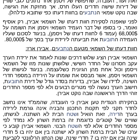
זאת ועוד, העובדה, שחיפושיו של ויסמן אחר נתונים לגבי שוויין
של דירות שישה חדרים העלו חרס, אך מחזקת את הגישה,
שבה נוקט שמאי ה
נתבע
ים בחוות דעתו כפי שתובא כדלהלן.
לפני שאפנה לסקירת חוות דעתו של השמאי אבירן, רק אוסיף
ואומר, כי בסופו של דבר העמיד השמאי ויסמן את השומה על
68,000$ (עמוד 6 לחוות דעתו של ויסמן), בניגוד לסכום שעליו
העמידה ה
תובע
ת את תביעתה לירידת ערך בסך של 80,000$.
חוות דעתו של השמאי מטעם ה
נתבע
ים, אבירן ארז:
השמאי אבירן הציג שלוש דרכים שונות לאמוד את ירידת הערך
עקב חסרונו של החדר השישי, שלושתן שונות מזו של השמאי
וייסמן וכול אחת מהן הגיונית כשלעצמה. בניגוד לגישתו של
השמאי ויסמן, אשר מבסס את שומתו על הירידה במספר חדרי
השינה, לדידו של אבירן, בדירות בסדר גודל של דירת ה
תובע
ת,
חישוב הערך נעשה לפי מטרים רבועים ולא לפי מספר החדרים
זוהי הדרך הראשונה שבה נוקט אבירן.
בחקירתו הנגדית טען אבירן כי העובדה, שהממ"ד אינו נחשב
לחדר תקני לפי תקנות התכנון והבניה אינה גורמת לירידה
בערך ה
דירה
, זאת הואיל ו
שטח
הבית לא השתנה. לגישתו,
שוויים של קוטג'ים כדוגמת זה ברמת השרון לא נמדד לפי
מספר החדרים אלא לפי ה
שטח
הבנוי. השמאי אבירן קובע כי
ערכו של הבית ברמת השרון לא ישתנה בין אם יהיו בו 5 חדרי
שינה ובין אם יהיו בו 7 חדרי שינה, שכן הנתון הרלוונטי לקביעת