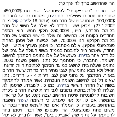
הרי שהחישוב צריך להיערך כך:
שווי ה
דירה
"הסובייקטיבי" לגישתו של ויסמן הנו 450,000$,
שהרי זהו הסכום ששילמה ה
תובע
ת, מסכום זה יש להפחית
100,000$, שזהו שוויו של חדר הגג (עמוד 18 ל
פרוטוקול
מיום
27.1.2002).
מכאן ששווי החדר לא יעלה על השווי של חדר
בקומת הקרקע, היינו, 350,000$ חלקי חמש הוא מספר
החדרים בקומה א'. מחישוב זה עולה כי שווי ממוצע של חדר
בקומת הקרקע הנו 70,000$, שכן לגישתו של ויסמן בפחת
פונקציונלי עסקינן.
אולם מסתבר, כי ויסמן מעריך את שוויו של
החדר, שאמור היה להיבנות בממ"ד בשווי העולה על ערכו של
כל חדר אחר ב
דירה
. כשנשאל על אלו נתונים הסתמך לחישוב
השומה, התברר, כי הסתמך על נתוני השוק משנת 2000,
נתונים שעלה בידו להשיג במועד הסמוך לכתיבת חוות הדעת.
הואיל ולא מצא נתוני שוק לגבי מחיר חדר בדירת שישה חדרים
באזור, הסתמך על נתוני שוק לגבי דירות 4 - 5 חדרים, נתון
שאינו רלוונטי לחישוב השומה הנוכחית, אשר אמורה להתמקד
בשוויו של החדר השישי ב
דירה
. כמו כן, לעובדה, שויסמן לא
הצליח להעלות בחכתו נתונים לגבי דירות שישה חדרים ניכרת
חשיבות לרלוונטיות שיטת החישוב שבה נקט, אך על כך אדון
בהמשך. אם כן, על אף טענתו, כי השומה
שער
ך חושבה
בהתחשב בעובדה, כי הממ"ד אינו יכול לשמש כחדר ובכך יש
משום פחת פונקציונלי, הרי שבסופו של דבר, ויסמן בחר
להסתמך על נתוני שוק "אובייקטיבים", אשר, לדבריו, לא יכול