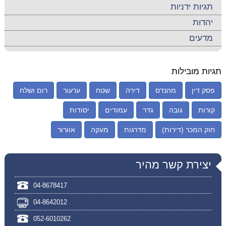
תגיות ידניות
יהדות
מדעים
תגיות מובילות
פסק דין
מהנדס
דירה
שטח
ערעור
רום ושלח
קורות
גובה
גדר
עמודים
יסודות
חוק המכר (דירות)
מדרגות
מעקה
אוורור
יצירת קשר מהיר
04-8678417
04-8642012
052-6010262