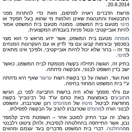
20.8.2014.
פרשת הדברים ראויה לפרסום, וזאת כדי להתרות מפני
התבטאות והתנהגות שאינן הולמות מי שהוא בעל תפקיד או
מינוי
מטעם בית המשפט. ממונה מטעם בית המשפט אמור
להיות אובייקטיבי ונטול פניות בעבודתו המקצועית.
מומחה
מטעם בית המשפט, אשר ידוע מראש כי הוא מצוי
בסכסוך ובעימות קבעו עם צד לדיון או עם העקרונות המנחים
צד זה – ברור שלא יכול להיות אובייקטיבי, ולפיכך אינו מתאים
ל
מינוי
.
בתיק זה, הוגשה תחילה בקשה מנומקת לבית המשפט, כאשר
ישב בדין השופט לבנוני, והבקשה נדחתה.
זאת ועוד, הוגשה על כך בקשת רשות
ערעור
שאף היא נדחתה
ע"י בית המשפט המחוזי בחיפה.
עם גילוי מסמך שלא היה ברשות התביעה לפני כן, הגישו
ה
תובע
ים באמצעות באת כוחם עו"ד טל רבינוביץ' בקשה
מחודשת לביטול
מינוי
ו של ה
מהנדס
רונן שטרנברג, והשופט
לבנוני הורה ל
מהנדס
שטרנברג להגיב על הבקשה לפסילתו.
בשלב זה עבר התיק למוטב אחר – השופטת מירב קלמפר
נבון, אשר התייחסה בהחלטתה לנסיבות, ולהלן ציטוט רלבנטי
מה
החלטה
. דברי בית המשפט מדברים בעד עצמם ומהווים