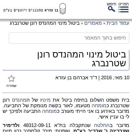
תפריט
חיפוש
לג
עמוד הבית
מאמרים
ביטול מינוי המהנדס רונן שטרנברג
»
»
כן
זי
ביטול מינוי המהנדס רונן
שטרנברג
10 מאי, 2016
|
ד"ר אברהם בן עזרא
שמירה
בית משפט השלום בחיפה ביטל את
מינוי
ו של ה
מהנדס
רונן
שטרנברג כ
מומחה
מטעמו, לאור בקשה מנומקת של התביעה.
מדובר באירוע בו אני הייתי מעורב כ
מומחה
התביעה ולפיכך יש
לי בו עניין אישי.
מדובר ב
החלטה
שנתקבלה בת"א 48312-0
-11
9
ולדימיר
שצרבינה נ' שרביב בע"מ
, שופטת: מירב קלמפנר נבון מיום