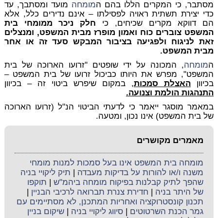
מסתבר, כי המקרים הללו בהם ה
מומחה
מועד ומסתבך, עד
כדי יצירת תשתית ראויה לפסילתו – אינם נדירים כלל, אלא
הם דווקא מקרים שכיחים, כי
חלק ניכר ממומחי בית
המשפט צוברים כוח ואמון מופרז מבית המשפט, ומנצלים
זאת לניגוח ולפגיעה בציבור המבקש סעד זה או אחר
מבית המשפט.
ה
מומחה
, המכונה על ידי שופטים "זרועו הארוכה של בית
המשפט", מפרש את היותו כביכול זרועו של בית המשפט –
בכיוון
האצלת סמכות
, במקום שיפרש ביטוי זה – בכיוון
התנהגות הולמת וצנועה.
במאמר מוסגר ייאמר כי לדעתי הביטוי הנ"ל (זרועו הארוכה
של בית המשפט) אינו נכון, ומטעה.
מאמרים מקושרים
מומחה בית המשפט אינו בעל סמכות למנות מומחי
משנה ו/או להורות על בדיקות מעבדה
|
תיק ליקויי בניה
שהפך לתיק קבלנות בפיקוח מומחה ביהמ"ש
|
תוקפו
של היתר בניה
|
חדירת צנרת תברואה לרכיבי הבניין
|
תכנון קונסטרוקציה ואחריות המתכנן, לא מסתיימים עם
גמר הכנת השרטוטים
|
סיווג ליקויי בניה
|
שיקום בניין