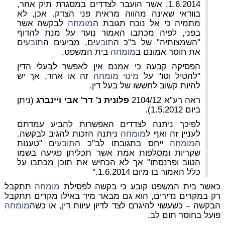
1.6.2014, אשר הועבר לצדדים במסגרת תיק אחר,
בוודאי שאינה מהווה מראית פני הצדק. אכן, לא
מתמיה כי אל נוכח תגובת ה
מומחה
לבקשה אשר
בפני, לפיה מכתבו האמור נועד על מנת להדוף
"השמצותיה" של ב"כ ה
תובע
ים, מביעים ה
תובע
ים
את חוסר אמונם ב
מומחה
בית המשפט.
הפסיקה קבעה כי אמנם אין לאפשר לבעלי הדין
"להטיל וטו" על
מינוי
מומחה
זה או אחר, אך יש
להיות קשוב לחששו של בעל דין.
ראה רע"א 2104/12
פלונית נ' דר' אבי ויינברג
(ניתן
ביום 1.5.2012).
לפיכך ניתנה לצדדים האפשרות להביע עמדתם
לעניין זה ואף ל
מומחה
ניתנה הזכות להגיב לבקשה.
ה
מומחה
ייחס בתגובתו לב"כ ה
תובע
ים "טענות
שקריות ומסלפות אמת אשר תכליתן פגיעה בשמו
הטוב ופרנסתו" אך לא הכחיש את תוכן מכתבו על
כלל האמור בו מיום 1.6.2014."
כאשר בית המשפט קובע כי בקשה לפסילת
מומחה
תתקבל
רק במקרים נדירים, הוא גם מבאר מיד באילו מקרים תתקבל
הבקשה – כשעשוי להיגרם לצד לדיון עיוות דין, או כשה
מומחה
פועל בחוסר תום לב.