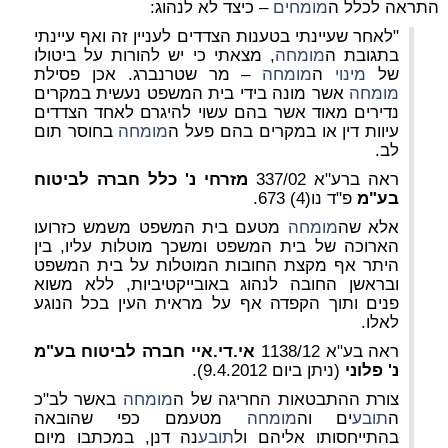
התראה לכלל ה
מומחים
– כיצד לא לנהוג:
"לאחר שעיינתי בטענות הצדדים לעניין זה ואף עיינתי
בתגובת ה
מומחה
, מצאתי כי יש להורות על ביטולו
של
מינוי
ה
מומחה
– מר שטרנברג. אכן פסילת
מומחה
אשר מונה בידי בית המשפט נעשית במקרים
נדירים מאוד אשר בהם עשוי להיגרם לאחד הצדדים
עיוות דין או במקרים בהם פעל ה
מומחה
בחוסר תום
לב.
ראה ברע"א 337/02
מזרחי נ' כלל חברה לביטוח
בע"מ
פ"ד נו(4) 673.
אלא שה
מומחה
מטעם בית המשפט משמש כזרועו
הארוכה של בית המשפט ומשכך מוטלות עליו, בין
היתר אף מקצת החובות המוטלות על בית המשפט
ובראשן החובה לנהוג באובייקטיביות, ללא משוא
פנים ותוך הקפדה אף על מראית העין בכל הנוגע
לאלו.
ראה בע"א 1138/12
אי.די.איי חברה לביטוח בע"מ
נ' פלוני
(ניתן ביום 9.4.2012).
צורת ההתבטאות החריגה של ה
מומחה
באשר לב"כ
ה
תובע
ים וה
מומחה
מטעמם כפי שהובאה
בהתייחסותו אליהם ול
תובע
נה דנן, במכתבו מיום