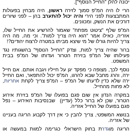
יכונה להלן "החייל הנוסף"].
הרי לו היה המ"פ סמוך לזירה
ראשון
, היה מבחין בפעולות
המתבצעות לפני הירי
והיה יכול להתערב
בהן – לפני שיורים
דורכים את הנשק, ומכוונים.
המ"פ שלף "ציטוט מפתח" שאמור להרשיע את החייל שלו,
אזריה, כאילו אמר "הוא היה צריך למות". וכי מה, מה היה
צריך להיות גורלו של מי שיצא מביתו במטרה לרצוח יהודים?!
ברור שהיה צריך למות, וצדק "החייל הנוסף" בהשגותיו נגד
פעילותו של המ"פ בזירת הטרור ועדותו של המ"פ בבית
המשפט.
נוסף לכך, מצופה כי מפקד יגן על חייליו ויגבה אותם. אם חייל
ירה, והרג מחבל שבא להרגו, המ"פ יכול להתפאר, ואם החייל
ירה שלא כדין לדעתו של המ"פ – המ"פ צריך לקחת
אחריות
,
לא פחות מהחייל.
במקרה הנדון אין שום פגם בפועלו של המ"פ בזירת אירוע
הטרור, שכן לא ברור כלל (עדיין)
שבנסיבות האירוע – נפל
פגם בפועלו של החייל אזריה.
בנושא המשפטי, צריך להבין כי אין דרך לקבוע הריגה בעניינו
של אזריה.
הריגה מו
גדר
ת בחוק הישראלי כגרימה למוות במעשה או