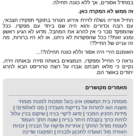
במחדל אסורים, אך ללא כוונה תחילה.
זה ממש לא המקרה כאן.
החייל אזריה נשלח לזירת אירוע הטרור בתוקף תפקידו הצבאי,
עם רובה וכדורים והוא היה שם ביחד עם מפקדו. ככל
שהמפקד סבר כי אין להרוג את המחבל, מדוע לא הגיע ראשון
ומנע זאת?! ככל שהפקודות לא ניתנו, או לא היו ברורות, מה
זה עניינו של החייל?!
האומנם הירי היה אסור וללא כוונה תחילה?!...
נראה כי החייל ומפקדו, הנמצאים באותה סירה ובאותה זירה,
נקיים כי מלאו חובתם וגברו על רוצח טרוריסט הבא להרוג
יהודים באשר הם.
מאמרים מקושרים
מומחה בית המשפט אינו בעל סמכות למנות מומחי
משנה ו/או להורות על בדיקות מעבדה
|
מט לאלופים!
|
מידות החניון המכני
|
סיווג ליקויי בניה
|
שיקום בניין עלול
להיות כרוך בקבלת היתר בנייה
|
שטח חתך העמוד
לעומת מודול החתך
|
אחריות ופיקוח על הבניה
|
זכויות
האזרח מול הוועדה לתכנון ולבניה
|
הפקעה שדינה