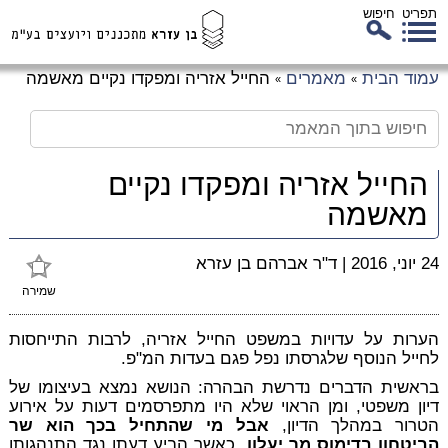
תפריט
חיפוש
לג
עמוד הבית
מאמרים
החייל אזריה ומפקדו נקיים מאשמה
»
»
כן
זי
החייל אזריה ומפקדו נקיים
מאשמה
24 יוני, 2016
|
ד"ר אברהם בן עזרא
שמירה
הערות על עדויות במשפט החייל אזריה, לרבות התייחסות
לחייל הנוסף שלגרסתו נפל פגם בעדות המ"פ.
בראשית הדברים נדרשת הבהרה: הנושא נמצא בעיצומו של
דיון משפטי, ומן הראוי שלא היו מתפרסמים דעות על אירוע
הטרור במהלך הדיון,
אבל מי שהתחיל בכך הוא שר
הביטחון בדימוס מר יעלון,
כאשר הביע דעתו נגד התנהגותו