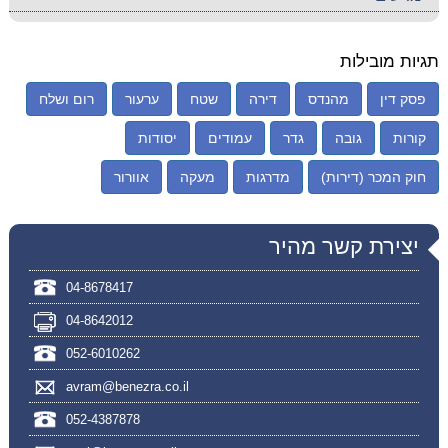
תגיות מובילות
פסק דין
מהנדס
דירה
שטח
ערעור
רום ושלח
קורות
גובה
גדר
עמודים
יסודות
חוק המכר (דירות)
מדרגות
מעקה
אוורור
יצירת קשר מהיר
04-8678417
04-8642012
052-6010262
avram@benezra.co.il
052-4387878