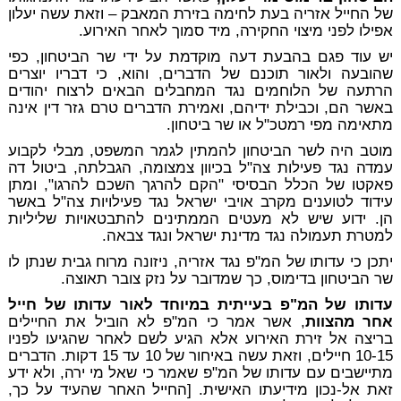
של החייל אזריה בעת לחימה בזירת המאבק –
וזאת עשה יעלון
אפילו לפני מיצוי החקירה, מיד סמוך לאחר האירוע.
יש עוד פגם בהבעת דעה מוקדמת על ידי שר הביטחון, כפי
שהובעה ולאור תוכנם של הדברים, והוא, כי דבריו יוצרים
הרתעה של הלוחמים נגד המחבלים הבאים לרצוח יהודים
באשר הם, וכבילת ידיהם, ואמירת הדברים טרם גזר דין אינה
מתאימה מפי רמטכ"ל או שר ביטחון.
מוטב היה לשר הביטחון להמתין לגמר המשפט, מבלי לקבוע
עמדה נגד פעילות צה"ל בכיוון צמצומה, הגבלתה, ביטול דה
פאקטו של הכלל הבסיסי "הקם להרגך השכם להרגו", ומתן
עידוד לטוענים מקרב אויבי ישראל נגד פעילויות צה"ל באשר
הן. ידוע שיש לא מעטים הממתינים להתבטאויות שליליות
למטרת תעמולה נגד מדינת ישראל ונגד צבאה.
יתכן כי עדותו של המ"פ נגד אזריה, ניזונה מרוח גבית שנתן לו
שר הביטחון בדימוס, כך שמדובר על נזק צובר תאוצה.
עדותו של המ"פ בעייתית במיוחד לאור עדותו של חייל
אחר מהצוות
, אשר אמר כי המ"פ לא הוביל את החיילים
בריצה אל זירת האירוע אלא הגיע לשם לאחר שהגיעו לפניו
10-15 חיילים, וזאת עשה באיחור של 10 עד 15 דקות. הדברים
מתיישבים עם עדותו של המ"פ שאמר כי שאל מי ירה, ולא ידע
זאת אל-נכון מידיעתו האישית. [החייל האחר שהעיד על כך,