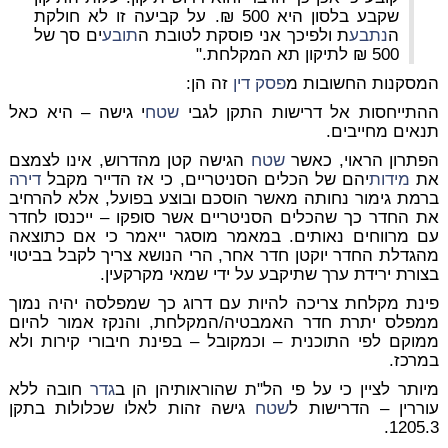
שקבע בלסון היא 500 ₪. על קביעה זו לא חולקת
ה
נתבע
ת ולפיכך אני פוסקת לטובת ה
תובע
ים סך של
500 ₪ לתיקון תא המקלחת."
המסקנות החשובות מ
פסק דין
זה הן:
ההתייחסות אל דרישות התקן לגבי
שטח
י גישה – היא כאל
תנאים מחייבים.
הפתרון הראוי, כאשר
שטח
הגישה קטן מהדרוש, אינו לצמצם
את
מידות
יהם של הכלים הסניטריים, כי אז הדייר מקבל
דירה
ברמת גימור נחותה מאשר הוסכם ובוצע בפועל, אלא להרחיב
את החדר כך שהכלים הסניטריים אשר סופקו – ייכנסו לחדר
עם מרווחים נאותים. במאמר מוסגר ייאמר כי אם כתוצאה
מהגדלת החדר יוקטן חדר אחר, הרי הנושא צריך לקבל בביטוי
בצורת ירידת ערך שתיקבע על ידי שמאי מקרקעין.
פינת מקלחת צריכה להיות עם דרוג כך שמפלסה יהיה נמוך
ממפלס יתרת חדר האמבטיה/המקלחת, והנקז אמור להיום
ממוקם לפי התוכנית – וכמקובל – בפינת חיבורי קירות ולא
במרכז.
מיותר לציין כי על פי הל"ת שהוראותיהן הן ב
גדר
חובה ללא
עוררין – הדרישות ל
שטח
גישה זהות לאלו שכלולות בתקן
1205.3.