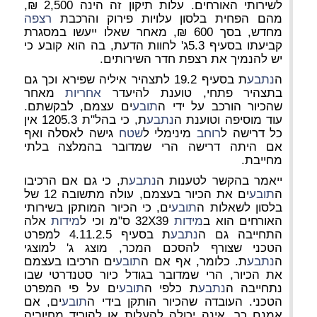
לשירותי האורחים. עלות תיקון זה הינה 2,500 ₪,
מהם הפחית בלסון עלויות פירוק והרכבת
רצפה
מחדש, בסך 600 ₪, מאחר שאלו ייעשו במסגרת
קביעתו בסעיף 5.3ג' לחוות הדעת, בה הוא קובע כי
יש להנמיך את רצפת חדר השירותים.
ה
נתבע
ת בסעיף 19.2 לתצהיר איליה שפירא וכך גם
בתצהיר פתחי, טוענת להיעדר
אחריות
מאחר
שהכיור הורכב על ידי ה
תובע
ים עצמם, לבקשתם.
עוד מוסיפה וטוענת ה
נתבע
ת, כי בהל"ת 1205.3 אין
כל דרישה ל
רוחב
מינימלי ל
שטח
גישה לאסלה ואף
אם היתה דרישה הרי שמדובר בהמלצה בלתי
מחייבת.
ייאמר בהקשר לטענות ה
נתבע
ת, כי גם אם הרכיבו
ה
תובע
ים את הכיור בעצמם, עולה מתשובה 12 של
בלסון לשאלות ה
תובע
ים, כי הכיור המותקן בשירותי
האורחים הוא ב
מידות
32X39 ס"מ וכי ל
מידות
אלה
התחייבה גם ה
נתבע
ת בסעיף 4.11.2.5 למפרט
הטכני שצורף להסכם המכר, מוצג ג' למוצגי
ה
נתבע
ת. כלומר, אף אם ה
תובע
ים הרכיבו בעצמם
את הכיור, הרי שמדובר בגודל כיור סטנדרטי שבו
נתחייבה ה
נתבע
ת כלפי ה
תובע
ים על פי המפרט
הטכני. העובדה שהכיור הותקן בידי ה
תובע
ים, אם
אמנם כך, אינה יכולה להעלות או להוריד מחיוביה