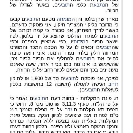
של ה
נתבע
ת כלפי ה
תובע
ים, באשר לגודלו של
הכיור.
מאחר שהן בלסון והן ה
מומחה
מטעם ה
תובע
ים קבעו
כי מדובר בליקוי המצריך תיקון, אני פוסקת כדעתם.
באשר לדרך הפתרון, אני סבורה כי קמה זכותם של
ה
תובע
ים לפתרון החלופי שהוצע על ידי בלסון, לפיו
יישאר הכיור ב
מידות
יו, כפי שמצויין במפרט וכפי
שה
תובע
ים זכאים לו על פי הסכם המכר והמפרט
המהווה חלק בלתי נפרד הימנו. איני רואה סיבה
לחייב את ה
תובע
ים להחליף את הכיור לכיור צר,
שהשימוש בו אינו נוח כמו בכיור אחר, שעה שאינם
מעוניינים בכך והם זכאים לכיור רחב על פי החוזה.
לפיכך, אני פוסקת ל
תובע
ים סך של 1,900 ₪ לתיקון
רוחב
הגישה לאסלה (תשובה 12 בתשובות בלסון
לשאלות ה
תובע
ים).
ה. פינת המקלחת - בחוות דעת ה
תובע
ים נאמר כי
על פי הל"ת, סעיף 3.11.3 שרטוט מס' 8, דרוש כי
רצפת תא מקלחת תו
גדר
על ידי מפלס מונמך ב-2
ס"מ לפחות ועם שיפועים לכיוון הנקז. בפועל פינת
המקלחת בעליית הגג בוצעה ללא הנמכה כנדרש
והנקז ממוקם באמצע ולא בפינה. בלסון בחוות דעתו
קובע כי אכן כך הדבר והוא דרוש תיקון. עלות התיקון