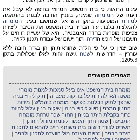
לומר שיש כאן ליקוי בר פיצוי, וכך אני אכן אומר."
עינינו הרואות כי בית המשפט המחוזי בחיפה לא קיבל את
דעתו של ה
מומחה
שמינה, בעניין החובה לבנות בהתאמה
ל
מידות
המופיעות בתקן הישראלי שנחשבו בעיני ה
מומחה
להמלצות בלבד. עוד הבהיר בית המשפט את הסיבה ליצירת
צפיפות מופרזת בחדר האמבטיה, והיא של עשיית רווחים על
חשבונו של רוכש ה
דירה
, תוך יישום של עבודת תכנון לקויה.
שוב יצויין כי על פי הל"ת שהוראותיהן הן ב
גדר
חובה ללא
עוררין – הדרישות ל
שטח
גישה זהות לאלו שכלולות בתקן
1205.3.
מאמרים מקושרים
מומחה בית המשפט אינו בעל סמכות למנות מומחי
משנה ו/או להורות על בדיקות מעבדה
|
תיק ליקויי בניה
שהפך לתיק קבלנות בפיקוח מומחה ביהמ"ש
|
מידות
החניון המכני
|
סיווג ליקויי בניה
|
שיקום בניין עלול להיות
כרוך בקבלת היתר בנייה
|
החזר שכר טרחת מומחה
התביעה
|
שטח חתך העמוד לעומת מודול החתך
|
תשריט לצורך רישום בית משותף חייב להתאים לתכנית
היתר הבניה
|
זכויות האזרח מול הוועדה לתכנון ולבניה
|
הפקעה שדינה להתבטל