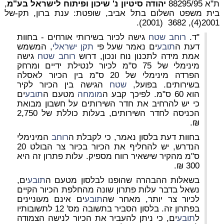
ת"א 88295/95
יהודה סיטיון נ' שיכון ופיתוח לישראל בע"מ
,
בית משפט השלום בתל אביב, שופטת: ענת ברון, תק-של
2001(4), 3682 (2001).
"ד.
רוחב
שטח
גישה לכיור בשירותי אורחים - בחוות
דעת ה
תובע
ים נאמר שעל פי
תקן ישראלי
, המשמש
אמת מידה לתכנון נוח ונכון, דרוש
רוחב
שטח
גישה
מינימלי של 75 ס"מ לכיור לנטילת ידיים ומרחק
הפרדה מינימלי של 20 ס"מ בין הכיור לאסלה
בשירותים. בפועל,
שטח
הגישה בין הכיור לקיר
הוא 60 ס"מ. לפיכך קבע ה
מומחה
מטעם ה
תובע
ים
כי יש להרחיב את חדר השירותים על חשבון מבואת
הכניסה לחדר השירותים, בעלות כוללת של 2,750
₪.
בחוות דעת בלסון נאמר, כי לקבלת ה
רוחב
המינימלי
הנדרש, יש להחליף את הכיור בכיור צר הבולט 20
ס"מ מהקיר שישאיר רווח מספיק. עלות פתרון זה היא
300 ₪.
בשאלות ההבהרה שהופנו לבלסון מטעם ה
תובע
ים,
נשאל בדבר עלות פתרון שונה מהחלפת הכיור הקיים
לכיור צר יותר, מאחר שה
תובע
ים אינם מעוניינים
בפתרון זה. בלסון הסביר בתשובה מס' 12 לתשובותיו
ל
תובע
ים, כי ניתן להעביר את הכיור לנישה הצמודה