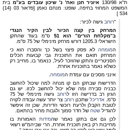
ת"א 130/98
איוניר חנן ואח' נ' שיכון עובדים בע"מ
בית
המשפט המחוזי בחיפה, שופט: מנחם נאמן [פדאור 03 (14)
534 ]
"
רוחב
גישה לכיור:
המרחק בין קצה הכיור לבין הקיר הנגדי
ב"מקלחת הורים" הוא 51
ס"מ בעוד שהתקן
הישראלי 1205.3 דורש מרחק מינימלי של 75 ס"מ.
ה
מומחה
לא פסק פיצוי בשל כך והסברו הוא כי
המרחק תואם את התוכנית גבי קבועות הכלים
הסניטריים והתקן שהוזכר לעיל, כנאמר בו, מחייב רק
כשלא נאמר בתוכניות אחרת.
אינני מסכים עם עמדת ה
מומחה
.
הדרישות שבתקן הם קו מנחה למה שיכול להחשב
כבניה סבירה ומה שלא יכול להחשב לכזו. יש גם
הגיון רב בדרישה הזו ל
רוחב
גישה מינימלי של 75
ס"מ.
אדריכל
שתכנן
רוחב
צר יותר עשה עבודה לקויה
לטובת הקבלן ולרעת רוכשי הדירות, שכן זה איפשר
להגדיל
שטח
של חדר סמוך ולגבות מחיר בהתאם.
לכן גם אם בתקן נאמר שה
מידות
האמורות בו
מחייבות רק באין תוכנית אחרת, הרי שביהמ"ש רשאי