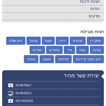
תגיות ידניות
יהדות
מדעים
תגיות מובילות
פסק דין
מהנדס
דירה
שטח
ערעור
רום ושלח
קורות
גובה
גדר
עמודים
יסודות
חוק המכר (דירות)
מדרגות
מעקה
אוורור
יצירת קשר מהיר
04-8678417
04-8642012
052-6010262