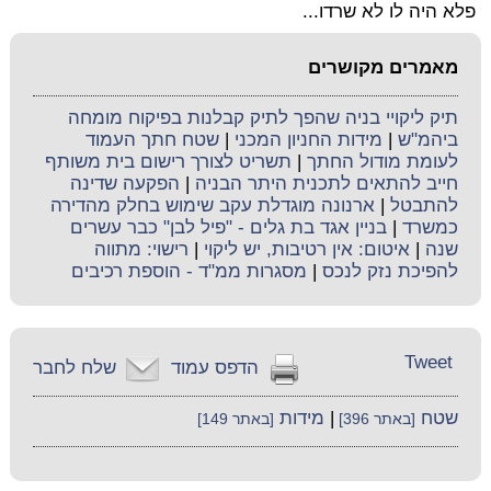
פלא היה לו לא שרדו...
מאמרים מקושרים
תיק ליקויי בניה שהפך לתיק קבלנות בפיקוח מומחה
ביהמ"ש
|
מידות החניון המכני
|
שטח חתך העמוד
לעומת מודול החתך
|
תשריט לצורך רישום בית משותף
חייב להתאים לתכנית היתר הבניה
|
הפקעה שדינה
להתבטל
|
ארנונה מוגדלת עקב שימוש בחלק מהדירה
כמשרד
|
בניין אגד בת גלים - "פיל לבן" כבר עשרים
שנה
|
איטום: אין רטיבות, יש ליקוי
|
רישוי: מתווה
להפיכת נזק לנכס
|
מסגרות ממ"ד - הוספת רכיבים
Tweet
הדפס עמוד
שלח לחבר
שטח
|
מידות
[באתר 396]
[באתר 149]