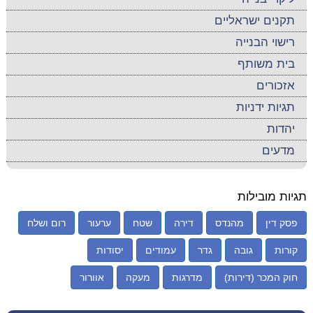
תקנים ישראליים
רישוי הבנייה
בית משותף
אזכורים
תגיות ידניות
יהדות
מדעים
תגיות מובילות
פסק דין
מהנדס
דירה
שטח
ערעור
רום ושלח
קורות
גובה
גדר
עמודים
יסודות
חוק המכר (דירות)
מדרגות
מעקה
אוורור