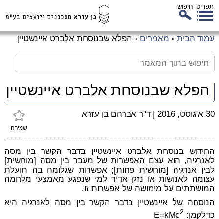
תפריט
חיפוש
לג
עמוד הבית
מאמרים
הפלא שבנוסחת אלברט איינשטיין
»
»
כן
זי
הפלא שבנוסחת אלברט איינשטיין
30 אוגוסט, 2016
|
ד"ר אברהם בן עזרא
שמירה
החידוש בנוסחת אלברט איינשטיין בדבר הקשר בין מסה
לאנרגיה, הוא עצם האפשרות של מעבר בין מסה [מוחשית]
לבין אנרגיה [מוחשית פחות]; אפשרות שגלומה בה תועלת
עצומה לאנושות או נזק אדיר למי שנפגע מאמצעי מלחמה
המושתתים על מימושה של אפשרות זו.
הנוסחה של איינשטיין בדבר הקשר בין מסה לאנרגיה היא
2
כדלקמן:
E=kMc