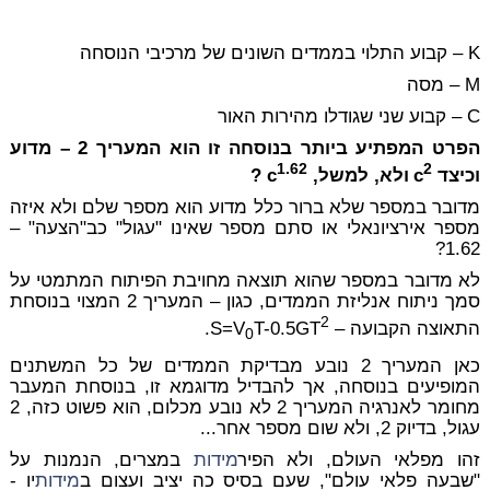
K
– קבוע התלוי בממדים השונים של מרכיבי הנוסחה
M
– מסה
C
– קבוע שני שגודלו מהירות האור
הפרט המפתיע ביותר בנוסחה זו הוא המעריך 2 – מדוע
1.62
2
וכיצד
c
ולא, למשל,
c
?
מדובר במספר שלא ברור כלל מדוע הוא מספר שלם ולא איזה
מספר אירציונאלי או סתם מספר שאינו "עגול" כב"הצעה" –
?
1.62
לא מדובר במספר שהוא תוצאה מחויבת הפיתוח המתמטי על
סמך ניתוח אנליזת הממדים, כגון – המעריך 2 המצוי בנוסחת
2
התאוצה הקבועה – S=V
T-0.5GT
.
0
כאן המעריך 2 נובע מבדיקת הממדים של כל המשתנים
המופיעים בנוסחה, אך להבדיל מדוגמא זו, בנוסחת המעבר
מחומר לאנרגיה המעריך 2 לא נובע מכלום, הוא פשוט כזה, 2
עגול, בדיוק 2, ולא שום מספר אחר...
זהו מפלאי העולם, ולא הפיר
מידות
במצרים, הנמנות על
"שבעה פלאי עולם", שעם בסיס כה יציב ועצום ב
מידות
יו -