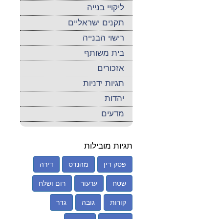
ליקויי בנייה
תקנים ישראליים
רישוי הבנייה
בית משותף
אזכורים
תגיות ידניות
יהדות
מדעים
תגיות מובילות
פסק דין
מהנדס
דירה
שטח
ערעור
רום ושלח
קורות
גובה
גדר