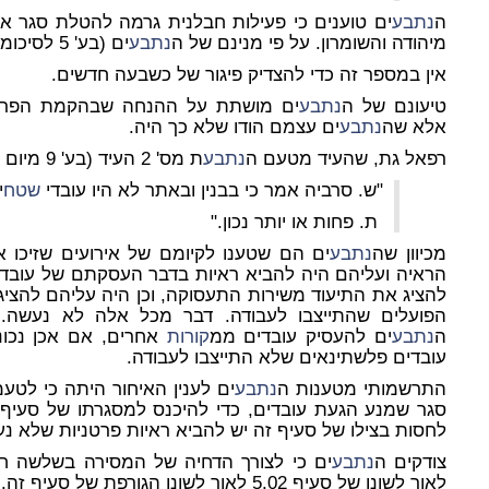
ה
נתבע
ים טוענים כי פעילות חבלנית גרמה להטלת סגר א
מיהודה והשומרון. על פי מנינם של ה
נתבע
ים (בע' 5 לסיכומים) עלו ימי הסגר ל-133 ימים.
אין במספר זה כדי להצדיק פיגור של כשבעה חדשים.
טיעונם של ה
נתבע
ים מושתת על ההנחה שבהקמת הפרויק
אלא שה
נתבע
ים עצמם הודו שלא כך היה.
רפאל גת, שהעיד מטעם ה
נתבע
ת מס' 2 העיד (בע' 9 מיום 10.7.01):
"ש. סרביה אמר כי בבנין ובאתר לא היו עובדי
שטח
י
ת. פחות או יותר נכון."
מכיוון שה
נתבע
ים הם שטענו לקיומם של אירועים שזיכו 
הראיה ועליהם היה להביא ראיות בדבר העסקתם של עובדים
להציג את התיעוד משירות התעסוקה, וכן היה עליהם להצי
הפועלים שהתייצבו לעבודה. דבר מכל אלה לא נעשה.
ה
נתבע
ים להעסיק עובדים ממ
קורות
אחרים, אם אכן נכונ
עובדים פלשתינאים שלא התייצבו לעבודה.
התרשמותי מטענות ה
נתבע
ים לענין האיחור היתה כי לטע
לחסות בצילו של סעיף זה יש להביא ראיות פרטניות שלא נעש
צודקים ה
נתבע
ים כי לצורך הדחיה של המסירה בשלשה חד
לאור לשונו של סעיף 5.02 לאור לשונו הגורפת של סעיף זה.