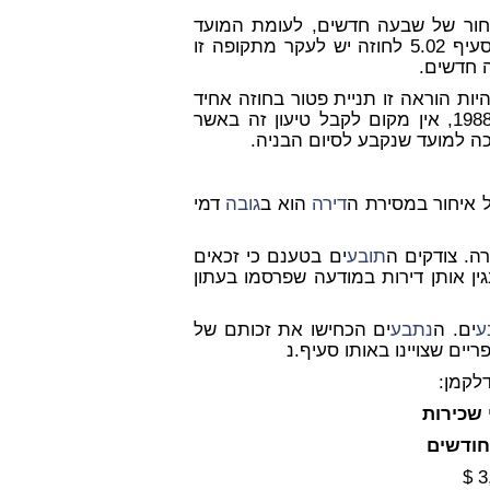
חור של שבעה חדשים, לעומת המועד
ים 31.5.95. מתקופה זו זכאים לאור סעיף 5.02 לחוזה יש לעקר מתקופה זו
ה חדשים.
ענים כי אין ליתן תוקף לתנייה שבסעיף 5.02 בהיות הוראה זו תניית פטור בחוזה אחיד
ובתור שכזו היא פסולה לאור חוק חוזים אחידים תשמ"ח-1988, אין מקום לקבל טיעון זה באשר
דירה
הוא ב
גובה
דמי
רה. צודקים ה
תובע
ים בטענם כי זכאים
גין אותן דירות במודעה שפרסמו בעתון
ע
ים. ה
נתבע
ים הכחישו את זכותם של
יים שצויינו באותו סעיף.נ
דלקמן:
כירות