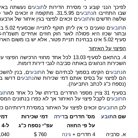
לפיכך הנני קובע כי מסירת הדירות ל
תובע
ים נעשתה באי
שבו התחייבו ה
נתבע
שלשה חדשים וה
תובע
ים זכאים לפיצוי בגין איחור של ארבע
ה
תובע
ים טו
סעיף 5.02 אינו בבחינת תניית פטור, אלא יש בו משום הארכה למועד שנקבע לסיום הבניה.
הפיצוי על האיחור
4. בהתאם לסעיף 13.03 לכל אחד מחוזי הרכישה הפיצוי על איחור במסירת ה
השכירות הנהוגים באותה סביבה לגבי דירות דומות.
ה
נתבע
ים הקימו בסמוך לבתיהם של ה
תובע
ים, בנין להשכ
הם לפיצוי על בסיס אותם דמי שכירות שה
נתבע
ים דרשו ב
(נספח כ"ג לכתב התביעה).
בסעיף 31 צויין מספר החדרים בדירתו של כל אחד מה
תוב
ה
תובע
ים לקבל פיצוי על האיחור אך לא כפרו בנתונים המספר
לכן ה
תובע
ים זכאים לפיצוי על האיחור במסירת דירותיהם כ
שם ה
תובע
מס' חדרים ב
דירה
דמי שכירות דמי ש
על פי החוזה עפ"י נספח כ"ג ל-4 חודשים
א. סרביה 4 חדרים +
גינה
760 $ 3,040 $