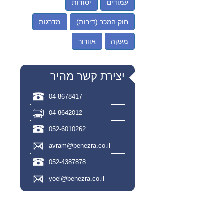
עמודים
יסודות
חוק המכר (דירות)
מדרגות
מעקה
אוורור
יצירת קשר מהיר
04-8678417
04-8642012
052-6010262
avram@benezra.co.il
052-4387878
yoel@benezra.co.il