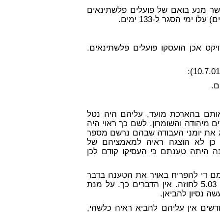
שר מנע בואם של פועלים פלשתינאים
ט אכן הועסקו פועלים פלשתינאים.
ם.
אותם בהארכת מועד, עליהם היה נטל
 מיהודה והשומרון. לשם כך ראוי היה
ג את יומני העבודה שבהם נרשם מספר
 כן לא הוצגה ראיה למאמציהם של
ה היתה טענתם כי העסיקו קודם לכן
מם די להפריח באויר את הטענה בדבר
סגר שמנע הגעת עובדים, כדי להיכנס למסגרתו של סעיף 5.03 לחוזה. אין הדברים כך. על מנת
ה נסיון להביאן.
שים אין עליהם להביא ראיה כלשהי,