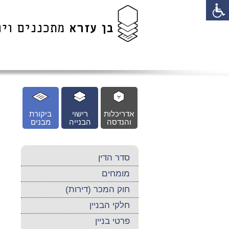
לג
כן
זי
אדריכלות
רישוי
ביקורת
והנדסה
הבנייה
מבנים
סדר הדין
מומחים
חוק המכר (דירות)
חלקי הבניין
פרטי בניין