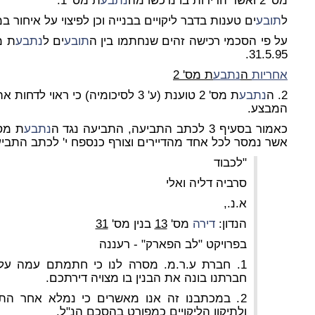
מס' 2 ואשר הדירות בו נרכשו מה
נתבע
ת מס' 1.
ל
תובע
ים טענות בדבר ליקויים בבנייה וכן לפיצוי על איחור ב
על פי הסכמי רכישה זהים שנחתמו בין ה
תובע
ים ל
נתבע
31.5.95.
אחריות
ה
נתבע
ת מס' 2
2. ה
נתבע
ת מס' 2 טוענת (ע' 3 לסיכומיה) כי 
המבצע.
כאמור בסעיף 3 לכתב התביעה, התביעה נגד ה
נתבע
ת מס' 2 מבוססת על מ
אשר נמסר לכל אחד מהדיירים וצורף כנספח י' לכתב התבי
"לכבוד
סרביה דליה ואלי
א.נ.,
הנדון:
דירה
מס'
13
בנין מס'
31
בפרויקט "לב הפארק" - רעננה
1. חברת ע.ר.מ. מסרה לנו כי חתמתם עמה על הסכם לרכישת ה
חברתנו בונה את הבנין בו מצויה דירתכם.
2. במכתבנו זה אנו מאשרים כי נמלא אחר התחייבויות "הקבלן" לבניית ה
ולתיקון הליקויים כמפורט בהסכם הנ"ל.