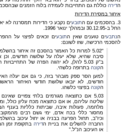
ה
דירה
כוללת גם התחייבות לעמידה בלוח הזמנים שבהסכמי
איחור במסירת הדירות
3. בהסכמים עם ה
תובע
החל ב-30.12.95 ובמהלך ינואר 1996.
ה
נתבע
ים טוענים שאין ה
תובע
להסכמי הרכישה, שזו לשונם:
"5.02 למרות כל האמור בהסכם זה איחור בהשלמת ה
סיבה שהיא, שלא יעלה על שלושה חודשים, וכן אי
ב"ק 5.03 להלן, לא יהווה הפרה של התחייבו
ה
קונה
בתרופה כלשהי.
למען הסר ספק מובהר בזה, כי גם אם יעלה הא
חודשים, לא יובאו שלושת חודשי האיחור הראשו
ה
קונה
בפיצוי כלשהו.
5.03 אם כתוצאה מגורמים בלתי צפויים שאינם
שליטה עליהם, או אם כתוצאה מכח עליון כולל, ומב
מלחמה, פעולות איבה, שביתות כלליות בענף הבנ
מחסור כללי בכח אדם, ימי גשם רבים מהמקובל, 
וכיו"ב, תחול הפרעה בבניה או יחול עיכוב בהשל
החברה להשלים את בניית ה
דירה
בתקופת זמן המ
או העיכוב הנ"ל."