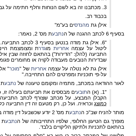
3. מכתבנו זה בא לשם הנוחות וחלף חתימה על גבי ההסכם עצמו.
בכבוד רב.
אילן גת
מהנדס
ים בע"מ"
בסעיף 6 לכתב ההגנה של ה
נתבע
ת מס' 2, נאמר:
"6. אילן גת מודה בנטען ב
ליטול על עצמה
אחריות
מו
גדר
ת ומצומצמת היינ
התביעה (להלן: "הדירות") בהתאם לחוזה שבין אילן ג
שבדירות הנובעים מעבודה לקויה או מחומרים פגומ
אילן גת לא נטלה על עצמה
אחריות
של "
מוכר
" אל
על-פי תוכניות ומפרטים להם התחייבה."
לאור ההודאה במכתב, מתמיה ומקומם טיעונה של
נתבע
ת מס' 2 בס
"1. (א) ה
תובע
ים מבססים את תביעתם בעילה זו, כמ
הקבלן המבצע, על מכתב שצורף לכתב התביעה
כמוצג
וכראיה. ועל כן, רק מטעם זה דין התביעה כלפ
מותר להניח שב"כ ה
נתבע
ת מס' 2 יודע שכשבעל דין מודה במסמך אין כל צורך להוכיחו.
מופרך גם הטיעון החלופי, שלפיו התחייבותה של ה
נתבע
בהתאם לתכניות ולתיקון הליקויים בלבד.
מלשונו של המכתב ברור כי הוא בא "חלף החתימה על גבי