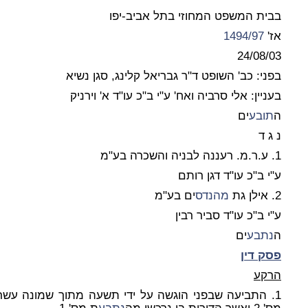
בבית המשפט המחוזי בתל אביב-יפו
אז'
1494/97
24/08/03
בפני: כב' השופט ד"ר גבריאל קלינג, סגן נשיא
בעניין: אלי סרביה ואח' ע"י ב"כ עו"ד א' וירניק
ה
תובע
ים
נ ג ד
1. ע.ר.מ. רעננה לבניה והשכרה בע"מ
ע"י ב"כ עו"ד דגן רותם
2. אילן גת
מהנדס
ים בע"מ
ע"י ב"כ עו"ד סביר רבין
ה
נתבע
ים
פסק דין
הרקע
1. התביעה שבפני הוגשה על ידי תשעה מתוך שמונה עשר רוכשי דירות בבנין שהקימה ה