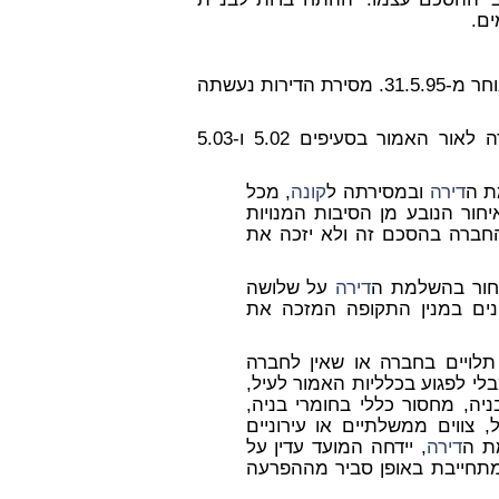
ם.
ים נקבע כי הדירות תמסרנה לא יאוחר מ-31.5.95. מסירת הדירות נעשתה
ים זכאים לפיצוי על ההפרה לאור האמור בסעיפים 5.02 ו-5.03
דירה
ובמסירתה ל
קונה
, מכל
חור הנובע מן הסיבות המנויות
יות החברה בהסכם זה ולא יזכה את
יחור בהשלמת ה
דירה
על שלושה
נים במנין התקופה המזכה את
 תלויים בחברה או שאין לחברה
לי לפגוע בכלליות האמור לעיל,
יה, מחסור כללי בחומרי בניה,
צווים ממשלתיים או עירוניים
מת ה
דירה
, יידחה המועד עדין על
תחייבת באופן סביר מההפרעה