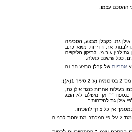
סעיף 3 לכתב התביעה. אילן גת, כקבלן מבצע, הסכימה
ו לבנות את הדירות נשוא כתב
ת לבין ע.ר.מ. ולתיקון הליקויים
ים, ככל שישנם כאלה.
א
אחריות
של קבלן מבצע הבונה
יכומיה (ע' 2 סעיף 1(א)):
ו בעילות אחרות כנגד אילן גת,
כנספח "י"
אך מעולם לא הוצג
י אילן גת להידחות."
ת מס' 2 על פי המכתב מתייחסת לבנייה
 ההסכם עצמו." ההתחייבויות לבניית