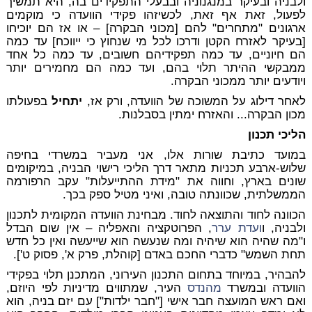
ולבניה ובעיקר במנגנוניה ובבעלי התפקידים בה, היא תמשיך
לפעול, זאת אף זאת, לכשיזהו פקידי הוועדה כי מוקמים
ארגונים "מתחרים" להם [מכוני הבקרה] – או אז הם יוכיחו
[בעיקר לאזרח הקטן ודרכו לכל מי שנחוץ כי ייווכח] עד כמה
הם חיוניים, עד כמה תפקידיהם חשובים, עד כמה כל אחד
ממבקשי ההיתר תלוי בהם, ועד כמה הם מחמירים יותר
ויודעים יותר ממכוני הבקרה.
לאחר דילוג על המשוכה של הוועדה, ורק אז,
יתחיל
בפעולתו
מכון הבקרה... והאזרח ימתין בסבלנות.
הליכי תכנון
במועד כתיבת שורות אלו, אני מעביר במשרדי בחיפה
שלוש-ארבע תכניות מתאר דרך הליכי רישוי הבניה, במיקומים
שונים בארץ, וחווה את "מידת ההתייעלות" עקב הרפורמה
הממשלתית, שכוונתה טובה, ואיני מטיל ספק בכך.
הכוונה לחוד והתוצאה לחוד. מבחינת הוועדה המקומית לתכנון
ולבניה, ו
ועדת
ערר
, הפרוטקציה והאפליה – אין שום הבדל
ו"מה שהיה הוא שיהיה ומה שנעשה הוא שייעשה ואין כל חדש
תחת השמש" כדברי החכם באדם [קוהלת, פרק א', פסוק ט'].
להבהיר, במיוחד בתחום התכנון העירוני, המתכנן תלוי בפקידי
הוועדה ובמשרד
מהנדס
העיר, שמתווים מדיניות לפי היוזם,
ואם ראש המועצה חבר אישי ["חבר ילדות"] עם יזם בניה, הוא