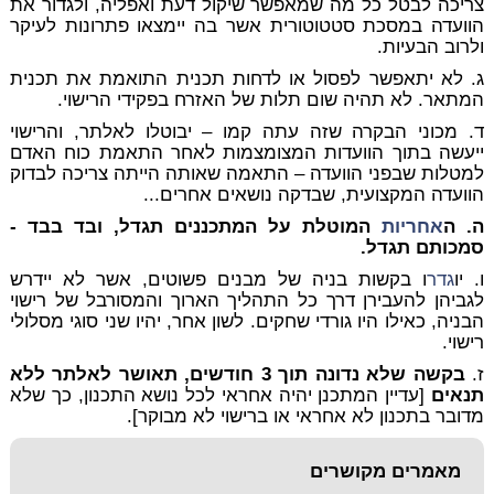
צריכה לבטל כל מה שמאפשר שיקול דעת ואפליה, ולגדור את
הוועדה במסכת סטטוטורית אשר בה יימצאו פתרונות לעיקר
ולרוב הבעיות.
ג.
לא יתאפשר לפסול או לדחות תכנית התואמת את תכנית
המתאר. לא תהיה שום תלות של האזרח בפקידי הרישוי.
ד.
מכוני הבקרה שזה עתה קמו – יבוטלו לאלתר, והרישוי
ייעשה בתוך הוועדות המצומצמות לאחר התאמת כוח האדם
למטלות שבפני הוועדה – התאמה שאותה הייתה צריכה לבדוק
הוועדה המקצועית, שבדקה נושאים אחרים...
ה.
ה
אחריות
המוטלת על המתכננים תגדל, ובד בבד -
סמכותם תגדל.
ו. י
ו
גדר
ו בקשות בניה של מבנים פשוטים, אשר לא יידרש
לגביהן להעבירן דרך כל התהליך הארוך והמסורבל של רישוי
הבניה, כאילו היו גורדי שחקים. לשון אחר, יהיו שני סוגי מסלולי
רישוי.
ז.
בקשה שלא נדונה תוך 3 חודשים, תאושר לאלתר ללא
תנאים
[עדיין המתכנן יהיה אחראי לכל נושא התכנון, כך שלא
מדובר בתכנון לא אחראי או ברישוי לא מבוקר].
מאמרים מקושרים