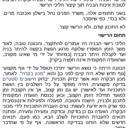
לטובת איכות הבניה תוך קיצור הליכי הרישוי.
בשני תחומים אלה, משרד הפנים נחל כישלון ואכזבה מרים,
ולא בכדי, כפי שיוסבר.
לא התכנון קודם, ולא הרישוי קוצר.
תחום הרישוי
הליכי רישוי הבניה היו אמורים להתקצר, והכוונה טובה, לאור
משך הזמן המופרז שלוקח מרגע הגשת בקשה להיתר בניה
ועד לקבלת היתר הבניה [במיוחד על ידי מי שאינו מקורב,
ושהוועדה המקומית אינה חפצה ביקרו].
הכוונה הייתה כי נושא הרישוי יתרכז ויטופל על ידי גוף מקצועי
[גוף חדש שלא היה קיים לפני כן] והוא "
מכון בקרה
". לאמור,
מכון הבקרה הוא אשר יבדוק תכניות, יבדוק
חישובים סטטיים
בדיקה מקצועית, ויהיה מופקד על כל השלבים בין הגשת
התוכניות ועד לאישורן. יש גם זמן קצוב, אך אין הקצבת זמן
למועד תחילת הזמן הקצוב, וכאן נכנסת הוועדה המקומית
לתכנון ולבניה, הישנה והטובה, לפעולה ולפעילות אינטנסיבית
כפי שרק היא יודעת לעשות: טרם העברת התוכניות לידי מכוני
הבקרה, הוועדה גם כן בודקת, ובודקת, ומעירה ומעירה, ומתנה
תנאים להעברת התוכניות לשלב הבא, כמו פעם, תנאים
חדשים שלא הותנו בבדיקה הראשונה, אף על פי שהדבר
אסור.