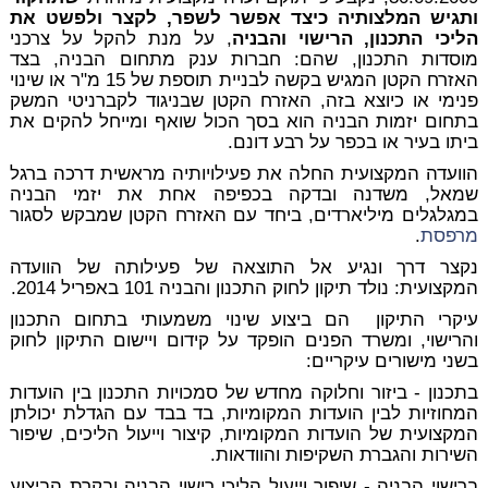
ותגיש המלצותיה כיצד אפשר לשפר, לקצר ולפשט את
הליכי התכנון, הרישוי והבניה
, על מנת להקל על צרכני
מוסדות התכנון, שהם: חברות ענק מתחום הבניה, בצד
האזרח הקטן המגיש בקשה לבניית תוספת של 15 מ"ר או שינוי
פנימי או כיוצא בזה, האזרח הקטן שבניגוד לקברניטי המשק
בתחום יזמות הבניה הוא בסך הכול שואף ומייחל להקים את
ביתו בעיר או בכפר על רבע דונם.
הוועדה המקצועית החלה את פעילויותיה מראשית דרכה ברגל
שמאל, משדנה ובדקה בכפיפה אחת את יזמי הבניה
במגלגלים מיליארדים, ביחד עם האזרח הקטן שמבקש לסגור
מרפסת
.
נקצר דרך ונגיע אל התוצאה של פעילותה של הוועדה
המקצועית: נולד תיקון לחוק התכנון והבניה 101 באפריל 2014.
עיקרי התיקון הם ביצוע שינוי משמעותי בתחום התכנון
והרישוי, ומשרד הפנים הופקד על קידום ויישום התיקון לחוק
בשני מישורים עיקריים:
בתכנון
- ביזור וחלוקה מחדש של סמכויות התכנון בין הועדות
המחוזיות לבין הועדות המקומיות, בד בבד עם הגדלת יכולתן
המקצועית של הועדות המקומיות, קיצור וייעול הליכים, שיפור
השירות והגברת השקיפות והוודאות.
ברישוי הבניה
- שיפור וייעול הליכי רישוי הבניה ובקרת הביצוע