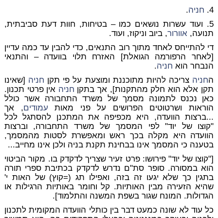
4.
חניה
.
5.
ועוד עשרות נושאים כמו – בטיחות, חוות דעת סביבתית,
תנועה,
אוורור
, ביוב וניקוז, ועוד.
די להתייחס לאחד מתוך רוב התנאים, כדי להבין עד כמה עדיין
[לאחר הרפורמה הגואלת] האזרח תלוי בוועדה – והתנאי
הנבחר הוא
חניה
.
ה
חניה
צריכה להיות מתוכננת ומוצעת על פי תקן
חניה
[שאינו
תקן אלא הוא חלק מהתקנות], אך בתקן
חניה
אין פרטי תכנון.
כאן נכנס לתמונה מסמך של משרד התחבורה אשר כולל
הוראות ושרטוטים הפרושים על פני מאות
עמודים
, אך
...ברצות הוועדה, היא מכפיפה את המתכנן להסתגל לכל
"קוצו של יוד" לפי המסמך של משרד התחבורה, וברצות
הוועדה היא מקלה בכך ראש ומאפשרת לסטות מהמסמך,
בטענה כי המסמך אינו בבחינת תקנת בניה ולכן אינו מחייב...
["קוצו של יוד" פירושו: פרט זעיר שצריך לדקדק בו. מקור הביטוי
הוא במסורה. סופר סת"ם נדרש לדקדק בכתיבת ספרי תורה
בתגין כך שלא יגעו זה בזה, ואפילו תג (=קוץ) של האות י'
שהיא הזעירה מבין האותיות. קל וחומר באותיות הרגילות או
הגדולות. המונח שגור בשפת המשנה והתלמוד].
כל עוד לא שונה כמעט דבר בין כותלי הוועדה המקומית לתכנון