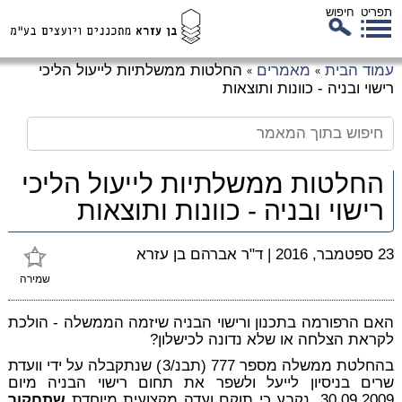
תפריט
חיפוש
לג
עמוד הבית
מאמרים
החלטות ממשלתיות לייעול הליכי
»
»
כן
רישוי ובניה - כוונות ותוצאות
זי
החלטות ממשלתיות לייעול הליכי
רישוי ובניה - כוונות ותוצאות
23 ספטמבר, 2016
|
ד"ר אברהם בן עזרא
שמירה
האם הרפורמה בתכנון ורישוי הבניה שיזמה הממשלה - הולכת
לקראת הצלחה או שלא נדונה לכישלון?
בהחלטת ממשלה מספר 777 (תבנ/3) שנתקבלה על ידי וועדת
שרים בניסיון לייעל ולשפר את תחום רישוי הבניה מיום
30.09.2009, נקבע כי תוקם ועדה מקצועית מיוחדת
שתחקור