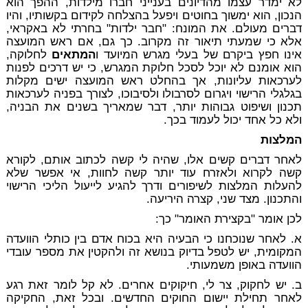
לא ימדר עצמו מהדיונים בענייני חברו מילדות, ההפך הוא
הנכון, הוא ימשוך בחוטים ויפעל בהצלחה לקידום בקשותיו, והיו
דברים מעולם. את המונח: "חבר ילדות" בחרתי לא באקראי,
אלא כי שמעתי תיאור זה מקרוב. כך גם, אם ראש המועצה
אינו חפץ ביקרם של בעלי מגרש המיועד ו
המתאים
לחלוקה,
הוא אומנם לא יוכל לסכל חלוקת המגרש, כי יש דרכים לפנות
לערכאות עליונות, אך בהחלט ראש המועצה ישים מקלות
בגלגלי הרישוי ויגרום לסרבולו ולסיבוכו, לצורך בפניה לערכאות
תכנון ושיפוט גבוהות יותר, דבר שמאריך בשנים את הבניה,
ולא כל אחד יכול לעמוד בכך.
המלצות
לאחר דברים קשים אלו, שהיה לי קשה לכתוב אותם, לקורא
קשה לקרוא ולאזרח עוד יותר קשה לחוות, אי אפשר שלא
להעלות המלצות לשיפורים ודרך להגיע לייעול הליכי הרישוי
והתכנון. מצד שני, קצרה היריעה.
לכן אומר "בקצירת האומר" כך:
א.
לאחר שנוכחנו כי הבעיה היא בכוח אדם בין כותלי הוועדה
המקומית, יש לטפל בדיוק בנושא זה ולהקטין את מספר עובדי
הוועדה באופן משמעותי.
ב.
יש לחקוק, צר לי, חיקוקים אחרים. לא קל לומר זאת רגע
לאחר תחילת יישום החוקים החדשים. ובכל זאת, החקיקה