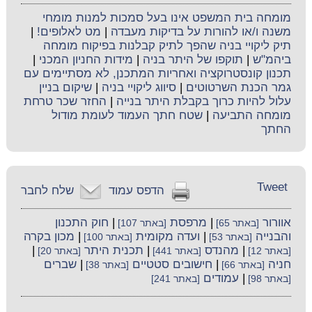
מומחה בית המשפט אינו בעל סמכות למנות מומחי
משנה ו/או להורות על בדיקות מעבדה
|
מט לאלופים!
|
תיק ליקויי בניה שהפך לתיק קבלנות בפיקוח מומחה
ביהמ"ש
|
תוקפו של היתר בניה
|
מידות החניון המכני
|
תכנון קונסטרוקציה ואחריות המתכנן, לא מסתיימים עם
גמר הכנת השרטוטים
|
סיווג ליקויי בניה
|
שיקום בניין
עלול להיות כרוך בקבלת היתר בנייה
|
החזר שכר טרחת
מומחה התביעה
|
שטח חתך העמוד לעומת מודול
החתך
Tweet
הדפס עמוד
שלח לחבר
אוורור
|
מרפסת
|
חוק התכנון
[באתר 65]
[באתר 107]
והבנייה
|
ועדה מקומית
|
מכון בקרה
[באתר 53]
[באתר 100]
|
מהנדס
|
תכנית היתר
|
[באתר 12]
[באתר 441]
[באתר 20]
חניה
|
חישובים סטטיים
|
שברים
[באתר 66]
[באתר 38]
|
עמודים
[באתר 98]
[באתר 241]