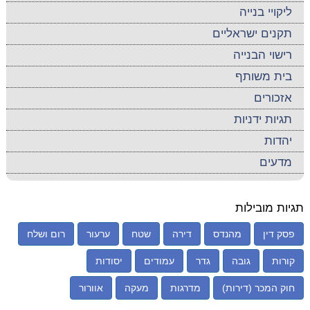
ליקויי בנייה
תקנים ישראליים
רישוי הבנייה
בית משותף
אזכורים
תגיות ידניות
יהדות
מדעים
תגיות מובילות
פסק דין
מהנדס
דירה
שטח
ערעור
רום ושלח
קורות
גובה
גדר
עמודים
יסודות
חוק המכר (דירות)
מדרגות
מעקה
אוורור