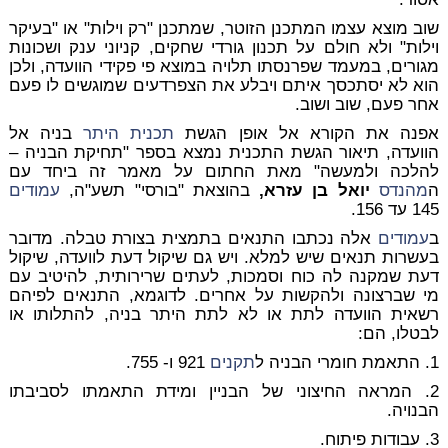
שוב מוצא עצמו המתכנן הזוטר, שמתכנן "רק וילות" או "בעיקר
וילות" ולא חולם על תכנון גורדי שחקים, קניוני ענק ושכונות
מגורים, במעמד שפרנסתו תלויה במוצא פי פקידי הוועדה, ולכן
הוא לא יסתכסך איתם ויבלע את הצפרדעים שמוגשים לו פעם
אחר פעם, שוב ושוב.
אפנה את הקורא אל אופן הגשת
תכנית היתר
בניה אל
הוועדה, תיאור הגשת התכנית נמצא בספר "תחיקת הבניה –
להלכה ולמעשה" מאת החתום על מאמר זה ביחד עם
ה
מהנדס
יואל בן עזרא,
בהוצאת "בורסי" תשע"ה,
עמודים
145 עד 156.
ב
עמודים
אלה נכתבו התנאים בתמצית בצורת טבלה. מדובר
בעשרות תנאים שיש למלא. ויש גם שיקול דעת לוועדה, שיקול
דעת שמקנה לה כוח וסמכות, לעתים שרירותית, להיטיב עם
מי שברצונה ולהקשות על אחרים. לדוגמא, התנאים לפיהם
רשאית הוועדה לתת או לא לתת היתר בניה, להתלותו או
לבטלו, הם:
1.
התאמת חומרי הבניה ל
תקנים
921 ו- 755.
2.
המראה החיצוני של הבניין ומידת התאמתו לסביבתו
הבנויה.
3.
עבודות פיתוח.