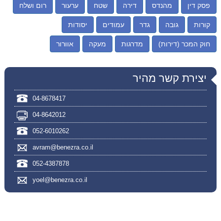
פסק דין
מהנדס
דירה
שטח
ערעור
רום ושלח
קורות
גובה
גדר
עמודים
יסודות
חוק המכר (דירות)
מדרגות
מעקה
אוורור
יצירת קשר מהיר
04-8678417
04-8642012
052-6010262
avram@benezra.co.il
052-4387878
yoel@benezra.co.il