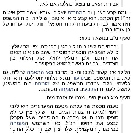
עבודות האיטום בוצעו כהלכה אם לאו.
...ומה קבע בעניין זה ה
מהנדס
יואל בן-עזרא, אשר בדק איטום
זה?! מן הסתם, הוא קבע כי אין איטום ויש ליקוי, ובית המשפט
היה אמור לבחון קביעה זו ולהתייחס אל חוות דעתו ועדותו של
בן-עזרא בנדון.
סעיף מ"ב בנושא הניקוז:
"בהתייחס לצינור הניקוז בגגון הכניסה, ציין מר שולץ,
כי לא הומצאה תוכנית המוכיחה שהביצוע אינו תואם
את התכנון ולכן המליץ לחלק את העלות בין
הצדדים, וכך גם באשר למוצא הניקוזים."
הליקוי אינו קשור לתוכניות- כי מדובר ב
אי התאמה
להל"ת. גם
כאן, בית המשפט שב
ערעור
נמנע מלהתייחס לעמדה אחרת-
כלשהי- זולת עמדתו המשפטית של
מומחה
בית המשפט,
למשל, לעמדת ה
תובע
ים וה
מומחה
מטעמם.
סעיף מ"ג בעניין חיפוי מרכזיית צנרת מים:
טענה נוספת שהועלתה מטעם המערערים היא לגבי
חיפוי למרכזיית צנרת המים ומר שולץ ציין כי לא
סופקו תכניות או מפרטים המוכיחים שעל הקבלן
לבצע את החיפוי הנ"ל. כאן השתמש ה
מומחה
במיומנות המקצועית שלו, ציין שבדרך כלל החיפוי