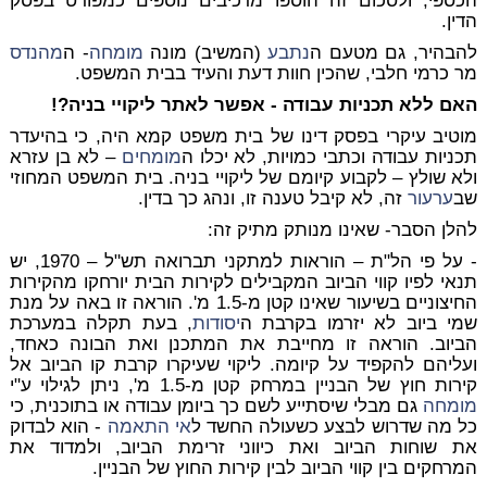
הכספי, ולסכום זה הוספו מרכיבים נוספים כמפורט בפסק
הדין.
להבהיר, גם מטעם ה
נתבע
(המשיב) מונה
מומחה
- ה
מהנדס
מר כרמי חלבי, שהכין חוות דעת והעיד בבית המשפט.
האם ללא תכניות עבודה - אפשר לאתר ליקויי בניה?!
מוטיב עיקרי בפסק דינו של בית משפט קמא היה, כי בהיעדר
תכניות עבודה וכתבי כמויות, לא יכלו ה
מומחים
– לא בן עזרא
ולא שולץ – לקבוע קיומם של ליקויי בניה. בית המשפט המחוזי
שב
ערעור
זה, לא קיבל טענה זו, ונהג כך בדין.
להלן הסבר- שאינו מנותק מתיק זה:
- על פי הל"ת – הוראות למתקני תברואה תש"ל – 1970, יש
תנאי לפיו קווי הביוב המקבילים לקירות הבית יורחקו מהקירות
החיצוניים בשיעור שאינו קטן מ-1.5 מ'. הוראה זו באה על מנת
שמי ביוב לא יזרמו בקרבת ה
יסודות
, בעת תקלה במערכת
הביוב. הוראה זו מחייבת את המתכנן ואת הבונה כאחד,
ועליהם להקפיד על קיומה. ליקוי שעיקרו קרבת קו הביוב אל
קירות חוץ של הבניין במרחק קטן מ-1.5 מ', ניתן לגילוי ע"י
מומחה
גם מבלי שיסתייע לשם כך ביומן עבודה או בתוכנית, כי
כל מה שדרוש לבצע כשעולה החשד ל
אי התאמה
- הוא לבדוק
את שוחות הביוב ואת כיווני זרימת הביוב, ולמדוד את
המרחקים בין קווי הביוב לבין קירות החוץ של הבניין.