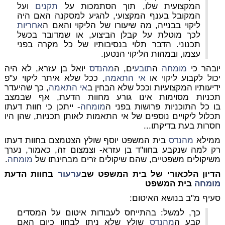
המקצועית שלו, תוך הסתמכות על
תקנים
ועל
המקובל בענף המקצועי, להגיע למסקנה האם היה
ליקוי בבנייה, מה שיעורו של הליקוי והאם ה
אחריות
לכך מוטלת על קבלן הביצוע, או שמדובר בכשל
תכנוני. הדבר תלוי בנסיבותיו של כל מקרה בפני
עצמו, ובמהות הליקוי הנטען.
יובהר כי
מומחה
ה
תובע
ים, ה
מהנדס
יואל בן עזרא, לא היה
יכול לקבוע ליקוי או
אי התאמה
, ככל שלא איתר ליקוי ע"פ
ידיעותיו המקצועיות וככל שלא הבחין ב
אי התאמה
, כך שהיעדר
תכניות מסוימות אינו גורע מחוות הדעת, אף שבמצב
בו
כל
התוכניות פרושות בפני ה
מומחה
- ייתכן כי חוות דעתו
תכלול
ליקויים נוספים
של אי התאמות לאותן תכניות, שהן היו
חסרות בעת בדיקתו...
ממילא
מהנדס
בית המשפט יוסף שולץ הצטמצם בחוות דעתו
רק למה שנקבע בחוו"ד בן עזרא- וצמצום זה, כאמור, נערך
משיקולים משפטיים, שהם שיקולים זרים מבחינתו של
מומחה
.
הדיון הלכאורי של בית המשפט שב
ערעור
בחוות הדעת
מומחה
בית המשפט
סעיף מ"ב בנושא האיטום:
כך, למשל: בהתייחס לעבודות איטום על המסדים
קבע ה
מהנדס
שולץ שלא ניתן לבחון כיום האם