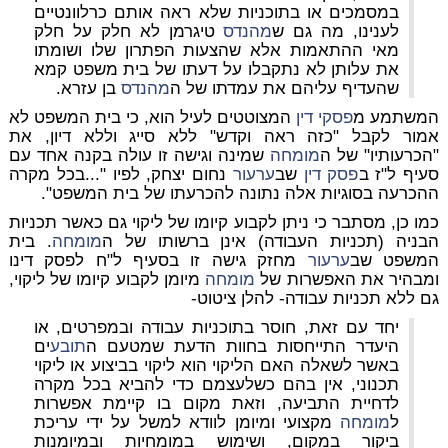
במסמכים או בתוכניות שלא ראה אותם כרלוונטיים
לענינו, מה גם ש
מהנדס
טיגרמן לא חלק על חלק
מאי ההתאמות אלא שהצעות הפתרון שלו ושומתו
את עלותן לא נתקבלו על דעתו של בית משפט קמא
שהעדיף עליהם את עמדתו של ה
מהנדס
בן עזרא.
המשתמע מ
פסקי דין
המצוטטים לעיל הוא, כי בית המשפט לא
אמור לקבל "כזה ראה וקדש" ללא סייג וללא דיון, את
"הכרעותיו" של ה
מומחה
שמינה וגישה זו עולה בקנה אחד עם
סעיף ל"ז ב
פסק דין
שב
ערעור
נחום יצחק, לפיו
"...בכל מקרה
ההכרעה בסוגיות אלה נתונה להכרעתו של בית המשפט".
כמו כן, מסתבר כי ניתן לקבוע קיומו של ליקוי גם כאשר תכניות
הבניה (תכניות העבודה) אינן ברשותו של ה
מומחה
. בית
המשפט שב
ערעור
מחזק גישה זו בסעיף ל"ח לפסק דינו
ומבהיר את האפשרות של
מומחה
מיומן לקבוע קיומו של ליקוי,
גם ללא תכניות עבודה- להלן ציטוט-
יחד עם זאת, חוסר בתוכניות עבודה ובמפרטים, או
היעדר התייחסות בחוות הדעת שמטעם ה
תובע
ים
באשר לשאלה האם הליקוי הוא ליקוי בביצוע או ליקוי
תכנוני, אין בהם כשלעצמם כדי להביא בכל מקרה
לדחיית התביעה, וזאת מקום בו קיימת אפשרות
ל
מומחה
מקצועי ומיומן לוודא למשל על ידי עריכת
ביקור במקום, ושימוש במומחיות ובמיומנות