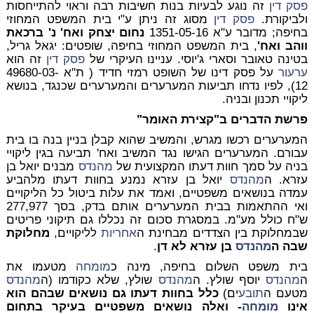
פסק דין
זה נוגע לבעיות בנות חשיבות רבה וראוי להתייחסות
ולביקורת.
פסק דין
מסוג זה ניתן ע"י בית המשפט המחוזי
בחיפה; מדובר ע"א 1351-05-16
נחום יצחק ואח' נ' ברכאת
ווהב ואח'
, בית המשפט המחוזי בחיפה, שופטים: יגאל גריל,
בטינה טאובר וסארי ג'יוסי. עניינו העיקרי של
פסק דין
זה הוא
ערעור
על פסק דינו של השופט רמזי חדיד ( ת"א 49680-03-
12), לפיו נדחו תביעות המערערים והמערערים שכנגד, בנושא
ליקויי תכנון ובניה.
פרשת הדברים ב"קצירת האומר"
המערערים רכשו מגרש, והמשיב שהוא קבלן בניין בנה בו בית
עבורם. המערערים הגישו נגד המשיב ואח' תביעה בגין ליקויי
בניה על סמך חוות דעתו המקצועית של
מהנדס
מבנים יואל בן
עזרא. ה
מהנדס
יואל בן עזרא נמנע בחוות דעתו מלהביע
עמדה בנושאים משפטיים, ואמד את עלות ביטול כל הליקויים
ואי ההתאמות בבית המערערים אותם בדק, בסך 277,977
ש"ח כולל מע"מ. במסגרת סכום זה נכללו גם תיקוני פריטים
שבמחלוקת בין הצדדים מבחינת ה
אחריות
לליקויים,
מחלוקת
שבה ה
מהנדס
בן עזרא לא דן
.
בית משפט השלום בחיפה, מינה כ
מומחה
מטעמו את
ה
מהנדס
יוסף שולץ. ה
מהנדס
שולץ, שלא כקודמו (ה
מהנדס
מטעם ה
תובע
ים)
כלל בחוות דעתו גם נושאים שבהם הוא
אינו
מומחה
- ואלה נושאים משפטיים בעיקר בתחום