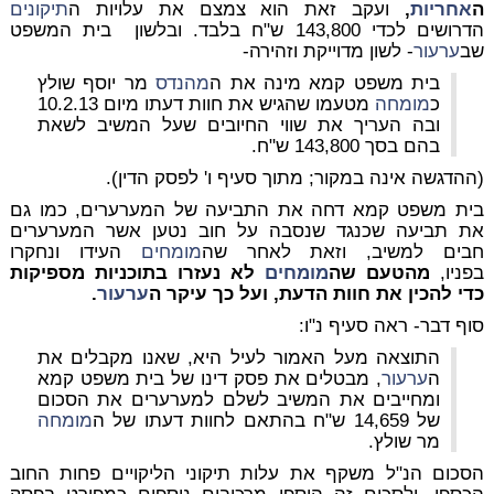
ה
אחריות
,
ועקב זאת הוא צמצם את עלויות ה
תיקונים
הדרושים לכדי 143,800 ש"ח בלבד. ובלשון בית המשפט
שב
ערעור
- לשון מדוייקת וזהירה-
בית משפט קמא מינה את ה
מהנדס
מר יוסף שולץ
כ
מומחה
מטעמו שהגיש את חוות דעתו מיום 10.2.13
ובה העריך את שווי החיובים
שעל המשיב לשאת
בהם
בסך 143,800 ש"ח.
(ההדגשה אינה במקור; מתוך סעיף ו' לפסק הדין).
בית משפט קמא דחה את התביעה של המערערים, כמו גם
את תביעה שכנגד שנסבה על חוב נטען אשר המערערים
חבים למשיב, וזאת לאחר שה
מומחים
העידו ונחקרו
בפניו,
מהטעם שה
מומחים
לא נעזרו בתוכניות מספיקות
כדי להכין את חוות הדעת, ועל כך עיקר ה
ערעור
.
סוף דבר- ראה סעיף נ"ו:
התוצאה מעל האמור לעיל היא, שאנו מקבלים את
ה
ערעור
, מבטלים את פסק דינו של בית משפט קמא
ומחייבים את המשיב לשלם למערערים את הסכום
של 14,659 ש"ח בהתאם לחוות דעתו של ה
מומחה
מר שולץ.
הסכום הנ"ל משקף את עלות תיקוני הליקויים פחות החוב