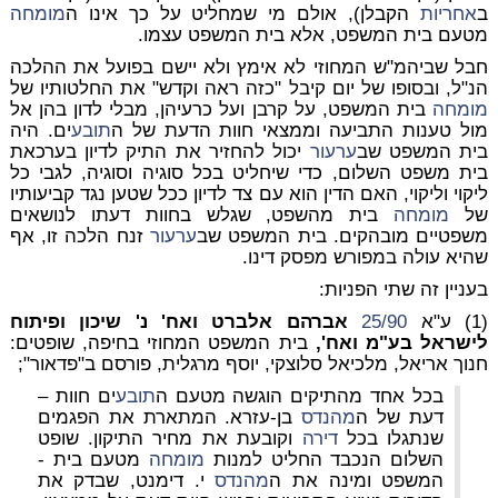
ב
אחריות
הקבלן), אולם מי שמחליט על כך אינו ה
מומחה
מטעם בית המשפט, אלא בית המשפט עצמו.
חבל שביהמ"ש המחוזי לא אימץ ולא יישם בפועל את ההלכה
הנ"ל, ובסופו של יום קיבל "כזה ראה וקדש" את החלטותיו של
מומחה
בית המשפט, על קרבן ועל כרעיהן, מבלי לדון בהן אל
מול טענות התביעה וממצאי חוות הדעת של ה
תובע
ים. היה
בית המשפט שב
ערעור
יכול להחזיר את התיק לדיון בערכאת
בית משפט השלום, כדי שיחליט בכל סוגיה וסוגיה, לגבי כל
ליקוי וליקוי, האם הדין הוא עם צד לדיון ככל שטען נגד קביעותיו
של
מומחה
בית מהשפט, שגלש בחוות דעתו לנושאים
משפטיים מובהקים. בית המשפט שב
ערעור
זנח הלכה זו, אף
שהיא עולה במפורש מפסק דינו.
בעניין זה שתי הפניות:
(1) ע"א
25/90
אברהם אלברט ואח' נ' שיכון ופיתוח
לישראל בע"מ ואח',
בית המשפט המחוזי בחיפה, שופטים:
חנוך אריאל, מלכיאל סלוצקי, יוסף מרגלית, פורסם ב"פדאור";
בכל אחד מהתיקים הוגשה מטעם ה
תובע
ים חוות –
דעת של ה
מהנדס
בן-עזרא. המתארת את הפגמים
שנתגלו בכל
דירה
וקובעת את מחיר התיקון. שופט
השלום הנכבד החליט למנות
מומחה
מטעם בית -
המשפט ומינה את ה
מהנדס
י. דימנט, שבדק את