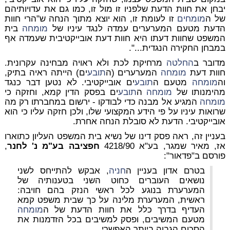
יבחן את חוות הדעת שלפניו זו מול זו, כמו גם את עדויותיהם
של ה
מומחים
זו לעומת זו, הוא יוצא מתוך הנחה ש"הרי חוות
הדעת מטעם המערערים עמדה לנגד עיניו של
מומחה
בית
המשפט שחוות דעתו היא חוות דעת אובייקטיבית שעמדה אף
במבחן החקירה הנגדית...".
מדובר ב
החלטה
מרחיקת לכת ולא ראויה מבחינה עקרונית.
חוות דעת
מומחה
המערערים (ה
תובע
ים) הייתה ראיה בתיק,
וה
מומחה
מטעם ה
תובע
ים אובייקטיבי. לא נטען דבר כנגד
מהימנותו של
מומחה
ה
תובע
ים בפסק הדין קמא, וחזקה כי
מומחה
המגיע אל מבנה כדי לבודקו - ירשום במחברתו רק מה
שרואות עיניו על פי הידע המקצועי שלו, ולכן חזקה עליו כי הוא
אובייקטיבי. הדעת לא סובלת הנחה אחרת.
בעניין זה, ראה פסק דינו של נשיא בית המשפט העליון כתוארו
אז, מאיר שמגר, בע"א 4218/90
חפציבה בע"מ נ' לחנר
,
פורסם ב"פדאור":
בטרם אדון בעניין ה
חניה
, אבקש להתייחס לשני
נושאים העוברים כחוט השני בטענותיה של
המערערת בנוגע לכל ראשי הנזק בהם חויבה:
ראשית, המערערת מלינה על כך שבית משפט קמא
העדיף בדרך כלל את חוות הדעת של ה
מומחה
מטעם המשיבים, ופסק למשיבים בכל הזדמנות את
הסכום הגבוה ביותר האפשרי.