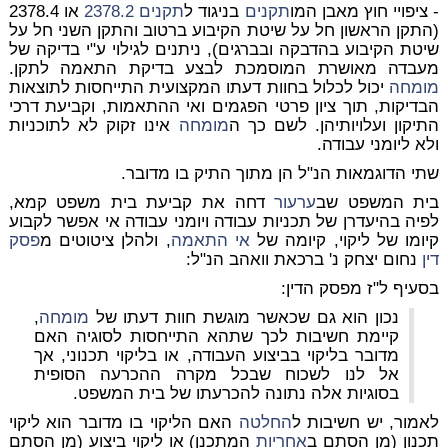
- ציפויי חוץ מאבן המו
תקנים
בניגוד ל
תקנים
2378.2
או 2378.4
(התקן הראשון חל על שיטת הקיבוע ברטוב והתקן השני חל על
שיטת הקיבוע בהדבקה ובברגים), ניתנים לגילוי ע"י בדיקה של
מעבדה מאושרת המוסמכת לבצע בדיקת התאמה לתקן.
מומחה
יכול לכלול בחוות דעתו המקצועית התייחסות לתוצאות
הבדיקות, תוך ציון פרטי הפגמים ואי ההתאמות, וקביעת דרכי
התיקון ועלויותיהן. לשם כך ה
מומחה
אינו זקוק לא לתוכניות
ולא ליומני עבודה.
שתי הדוגמאות הנ"ל הן מתוך התיק בו מדובר.
בית המשפט שב
ערעור
דחה את קביעת בית משפט קמא,
לפיה בהיעדרן של תכניות עבודה ויומני עבודה אי אפשר לקבוע
קיומו של ליקוי, קיומה של
אי התאמה
, ולהלן ציטוטים מ
פסק
דין
נחום יצחק נ' ברכאת וואהב הנ"ל:
בסעיף ל"ז מפסק הדין:
נכון הוא גם שכאשר מוגשת חוות דעתו של
מומחה
,
קיימת חשיבות לכך שתהא התייחסות לסוגיה האם
מדובר בליקוי בביצוע העבודה, או בליקוי תכנוני, אך
אל לנו לשכוח שבכל מקרה ההכרעה הסופית
בסוגיות אלה נתונה להכרעתו של בית המשפט.
לאמור, יש חשיבות ל
החלטה
האם הליקוי בו מדובר הוא ליקוי
תכנון (מן הסתם ב
אחריות
המתכנן) או ליקוי ביצוע (מן הסתם