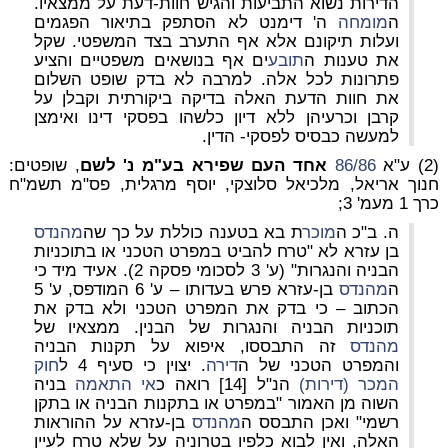
הדירות נשוא התביעות והגיש חוות-דעת על ממצאיו.
ה
מומחה
ה' דימנט לא הסתפק בתיאור הפגמים
ועלות תיקונם אלא אף התערב בצד המשפטי. שקל
את טענות ה
תובע
ים אף בנושאים משפטיים והציע
פתרונות לכל אלה. למרבה לא בדק שופט השלום
את חוות הדעת האלה בדיקה ביקורתית וקבלן על
קרבן וכרעיהן ללא דיון כלשהו בפסקי דינו ואימצן
למעשה כבסיס לפסקי- הדין.
(2) ע"א
86/86
אחד העם שפירא בע"מ נ' לשם
, שופטים:
חנוך אריאל, מלכיאל סלוצקי, יוסף מרגלית, פס"מ תשמ"ח
כרך 1 מעמ' 3;
ה. ב"כ ה
מוכר
ת בא בטענה כוללת על כך שה
מהנדס
בן עזרא לא "טרח להביט במפרט הטכני או בתוכניות
הבניה והנגרות" (ע' 3 לסכומי פסקה 2). אעיד מיד כי
ה
מהנדס
בן-עזרא פרש בעדותו – ע' 6 המודפס, ע' 5
הכתוב – כי בדק את המפרט הטכני ולא בדק את
תוכניות הבניה והנגרות של הבנין. ממצאיו של
מהנדס
זה התבססו, איפוא על תקנות הבניה
והמפרט הטכני של ה
דירה
. יצוין כי סעיף 4 ל
חוק
המכר (דירות)
הנ"ל [14] רואה כ
אי התאמה
בניה
השוה מן האמור "במפרט או בתקנות הבניה או בתקן
רשמי" ואכן התבסס ה
מהנדס
בן-עזרא על ההוראות
האלה, ואין לבוא כלפיו בטרוניה על שלא טרח לעיין