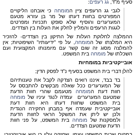
סעיף מ"ד,
גג רעפים
:
לגבי גג הרעפים ציין ה
מומחה
כי אובחנו הליקויים
המפורטים בחוות דעתו של מר בן עזרא מטעם
המערערים והוסיף שלא סופקו תכניות ומפרטים
לגגות הרעפים והמליץ לחלק את העלות בין הצדדים.
ההמלצה לחלוקת העלות של התיקון בין הצדדים- להזכיר
היא
המלצתו של ה
מומחה
, על פי "ידיעותיו" השיפוטיות; אין
להמלצה מסוג זה שום קשר עם מיומנותו המקצועית ועם
השכלתו של
מומחה
בית המשפט.
אובייקטיביות במומחיות
להלן דברי בית המשפט בסעיף נ"ד לפסק הדין;
בד בבד, איננו רואים הצדקה לקבל את טענותיהם
של המערערים ככל שאלה מבקשים להתבסס על
חוות דעת ה
מומחה
מטעמם שהרי חוות הדעת
שמטעם המערערים עמדה לנגד עיניו של
מומחה
בית המשפט שחוות דעתו היא חוות דעת
אובייקטיבית שעמדה אף במבחן החקירה הנגדית
ולכן יש ליתן את המשקל הראוי לחוות הדעת
ולמסקנות של
מומחה
בית המשפט, על פני חוות
הדעת שמטעם הצדדים.
במקום שבית המשפט עצמו, שחזקה עליו כי הוא אובייקטיבי,