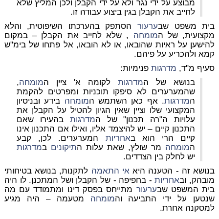
מבוצע על ידי נגר ולא על ידי הקבלן ולכן המליץ שלא
לחייב את הקבלן בגין ביצוע עבודה זו.
בית משפט שב
ערעור
הסתפק בהערכתו השיפוטית, והלא
מקצועית, של ה
מומחה
, שלא לחייב את הקבלן – במקום
להישען על ראיות שהובאו, או לא הובאו, אל פתחו של בימ"ש
קמא ולהכריע על פיהם.
סעיף מ"ד,
מדרגות
פנימיות:
בנושא של ה
מדרגות
לקומה א' ציין ה
מומחה
,
שהמערערים לא סיפקו תוכניות ומפרטים להקמת
ה
מדרגות
. אף כאן השתמש ה
מומחה
בידע ובניסיון
המקצועי שלו וציין שאין הגיון להטיל על הקבלן את
עלויות ה"רה תכנון" של ה
מדרגות
בהעירו שאם
התכנון קיים – יש להיצמד אליו, ואילו אם התכנון אינו
קיים הרי הוא ב
אחריות
המערערים. לכן, קבע
ה
מומחה
מר שולץ, שאת עלות ה
תיקונים
ב
מדרגות
יש לחלק בין הצדדים.
בנושא זה - הטענה היא
אי התאמה
לתקנות, בנושא בטיחותי
מובהק, וב
אחריות
- בחפיפה - של הקבלן ושל המתכנן. לו היה
בית המשפט שב
ערעור
מתייחס בפסק דינו ומתמודד עם מה
שנטען על ידי התביעה וה
מומחה
מטעמה – היה מגיע
למסקנה אחרת.