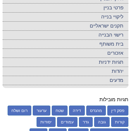
פרטי בניין
ליקויי בנייה
תקנים ישראליים
רישוי הבנייה
בית משותף
אזכורים
תגיות ידניות
יהדות
מדעים
תגיות מובילות
פסק דין
מהנדס
דירה
שטח
ערעור
רום ושלח
קורות
גובה
גדר
עמודים
יסודות