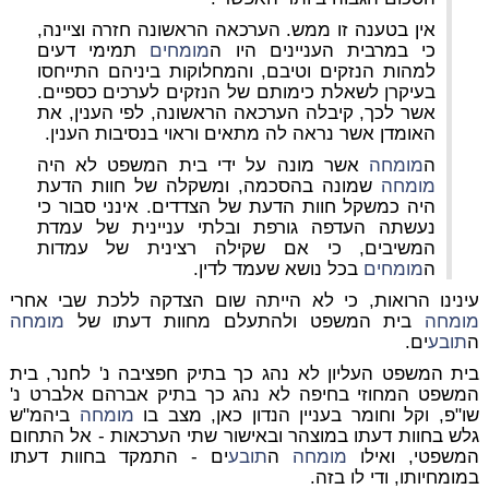
אין בטענה זו ממש. הערכאה הראשונה חזרה וציינה,
כי במרבית העניינים היו ה
מומחים
תמימי דעים
למהות הנזקים וטיבם, והמחלוקות ביניהם התייחסו
בעיקרן לשאלת כימותם של הנזקים לערכים כספיים.
אשר לכך, קיבלה הערכאה הראשונה, לפי הענין, את
האומדן אשר נראה לה מתאים וראוי בנסיבות הענין.
ה
מומחה
אשר מונה על ידי בית המשפט לא היה
מומחה
שמונה בהסכמה, ומשקלה של חוות הדעת
היה כמשקל חוות הדעת של הצדדים. אינני סבור כי
נעשתה העדפה גורפת ובלתי עניינית של עמדת
המשיבים, כי אם שקילה רצינית של עמדות
ה
מומחים
בכל נושא שעמד לדין.
עינינו הרואות, כי לא הייתה שום הצדקה ללכת שבי אחרי
מומחה
בית המשפט ולהתעלם מחוות דעתו של
מומחה
ה
תובע
ים.
בית המשפט העליון לא נהג כך בתיק חפציבה נ' לחנר, בית
המשפט המחוזי בחיפה לא נהג כך בתיק אברהם אלברט נ'
שו"פ, וקל וחומר בעניין הנדון כאן, מצב בו
מומחה
ביהמ"ש
גלש בחוות דעתו במוצהר ובאישור שתי הערכאות - אל התחום
המשפטי, ואילו
מומחה
ה
תובע
ים - התמקד בחוות דעתו
במומחיותו, ודי לו בזה.