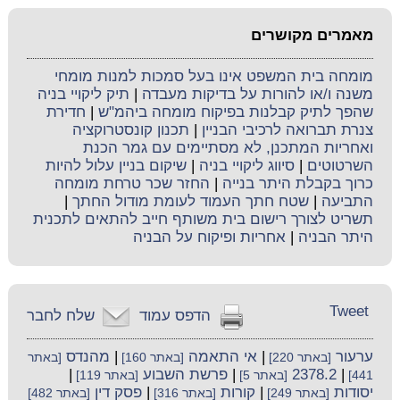
מאמרים מקושרים
מומחה בית המשפט אינו בעל סמכות למנות מומחי
משנה ו/או להורות על בדיקות מעבדה
|
תיק ליקויי בניה
שהפך לתיק קבלנות בפיקוח מומחה ביהמ"ש
|
חדירת
צנרת תברואה לרכיבי הבניין
|
תכנון קונסטרוקציה
ואחריות המתכנן, לא מסתיימים עם גמר הכנת
השרטוטים
|
סיווג ליקויי בניה
|
שיקום בניין עלול להיות
כרוך בקבלת היתר בנייה
|
החזר שכר טרחת מומחה
התביעה
|
שטח חתך העמוד לעומת מודול החתך
|
תשריט לצורך רישום בית משותף חייב להתאים לתכנית
היתר הבניה
|
אחריות ופיקוח על הבניה
Tweet
הדפס עמוד
שלח לחבר
ערעור
|
אי התאמה
|
מהנדס
[באתר 220]
[באתר 160]
[באתר
|
2378.2
|
פרשת השבוע
|
441]
[באתר 5]
[באתר 119]
יסודות
|
קורות
|
פסק דין
[באתר 249]
[באתר 316]
[באתר 482]