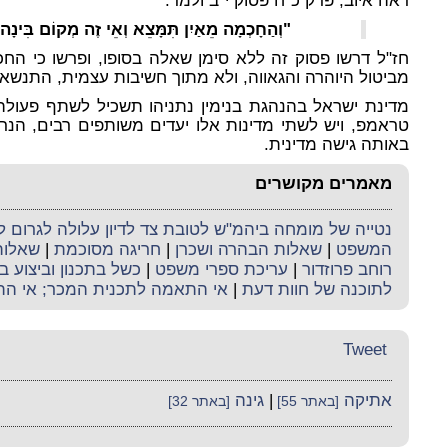
ראה איוב, פרק כ"ח פסוק י"ב ולמד:
"וְהַחָכְמָה מֵאַיִן תִּמָּצֵא וְאֵי זֶה מְקוֹם בִּינָה
חז"ל דרשו פסוק זה ללא סימן שאלה בסופו, ופרשו כי ה
מביטול היוהרה והגאווה, ולא מתוך חשיבות עצמית, התנשאות
מדינת ישראל בהנהגת בנימין נתניהו תשכיל לשתף פעול
טראמפ, ויש לשתי מדינות אלו יעדים משותפים רבים, הנרא
באותה גישה מדינית.
מאמרים מקושרים
נטייה של מומחה ביהמ"ש לטובת צד לדיון עלולה לגרום ל
המשפט
|
שאלות הבהרה ושכרן
|
חריגה מסוכמת
|
שאלות
רוחב פרוזדור
|
עריכת ספרי משפט
|
כשל בתכנון וביצוע ב
לתוכנה של חוות דעת
|
אי התאמה לתכנית המכר; אי הת
Tweet
אתיקה
|
גינה
[באתר 55]
[באתר 32]