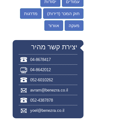
עמודים
יסודות
חוק המכר (דירות)
מדרגות
מעקה
אוורור
יצירת קשר מהיר
04-8678417
04-8642012
052-6010262
avram@benezra.co.il
052-4387878
yoel@benezra.co.il