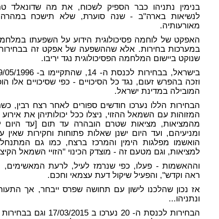
בנימין נתניהו כבר הספיק לשכוח, את מה שדונאלד ט
לנשיאות בארה"ב - שנה סוערת, שלא תישכח במהרה, 
מאורעותיה.
האפקט של לוחמה פסיכולוגית הידוע על השפעתו במלחמה
במערכות בחירות. אלא שההשפעה של אפקט זה בבחירות, על
שנוקט ביישום המלחמה הפסיכולוגית נגד יריבו.
וזכה בהפרש זעום, נגד כל הסיכויים - כפי שסיכויים אלו הו
המובילה במדינת ישראל.
הבחירות הללו נערכו חודשים ספורים לאחר רצח רבין, כש
המזוהות עם השמאל ההזוי, ניצלו ככל יכולותיהן את אירוע 
מהמציאות, מציאות שטרם הובהרה עד תום [עד היום יש 
ומניעיהם, ועד היום ישנן שאלות פתוחות וחקירות שאין עדי
הואשמו מפלגות הימין והמרכז ברצח, כמו גם המתנחלי
למציאות, וגם מטעם זה - מוצדק הכינוי "הזויי השמאל הקיצו
וההאשמות - פעלו, כפי שנרמז לעיל, לרעת המאשימים, כ
ראה וקדש", והפעיל שיקול דעת עצמאי וחכם.
אז נכון שהלכנו לישון עם תחושה שפרס ייבחר, אך התעור
ונתניהו...
הבחירות לכנסת ה- 20 נער