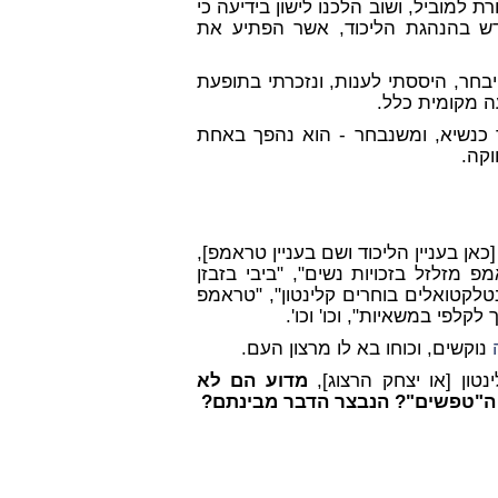
 למוביל, ושוב הלכנו לישון בידיעה כי
ש בהנהגת הליכוד, אשר הפתיע את
בחר, היססתי לענות, ונזכרתי בתופעת
ה מקומית כלל.
 כנשיא, ומשנבחר - הוא נהפך באחת
קה.
כאן בעניין הליכוד ושם בעניין טראמפ],
פ מזלזל בזכויות נשים", "ביבי בזבזן
נטלקטואלים בוחרים קלינטון", "טראמפ
קלפי במשאיות", וכו' וכו'.
נוקשים, וכוחו בא לו מרצון העם.
טון [או יצחק הרצוג],
מדוע הם לא
ל ה"טפשים"? הנבצר הדבר מבינתם?