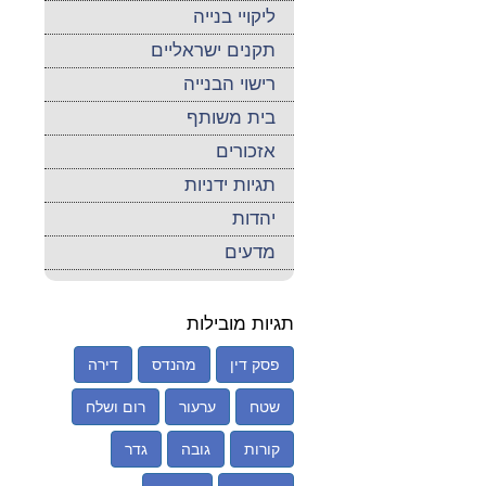
ליקויי בנייה
תקנים ישראליים
רישוי הבנייה
בית משותף
אזכורים
תגיות ידניות
יהדות
מדעים
תגיות מובילות
פסק דין
מהנדס
דירה
שטח
ערעור
רום ושלח
קורות
גובה
גדר