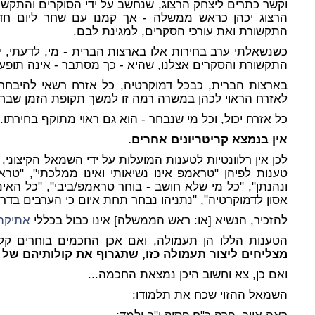
וקשר כתרים ליצחק הרצוג, שנחשב על ידי הסוקרים והתקשורת
הרצוג יכהן כראש ממשלה - אך קמנו עם שחר ליום חד
התקשורת ואת עורכי הסקרים, למגינת לבם.
כשנשאלתי ערב בחירות אלו בארצות הברית - מי, לדעתי, יי
התקשורת והסקרים אצלנו, שהיא - כך מסתבר - אינה תופע
בארצות הברית, כבכל דמוקרטיה, כל אזרח רשאי להיבחר
לאזרח הראוי לכהן במשרה רמה זו למשך תקופת הזמן שבחו
כל אזרח יכול, וכל מי שנבחר - הוא גם ראוי מתוקף בחירתו.
אין בנמצא קריטריונים אחרים.
לכן אין רלוונטיות לטענות המועלות על ידי השמאל הקיצוני, [
טענות לפיהן "טראמפ אינו נשיאותי ואינו ממלכתי", "טראמ
ונהנתן", "כל מי שלא חושב - בוחר טראמפ/ביבי", "כל האי
אסון לדמוקרטיה", "נתניהו נבחר תחת איום כי הערבים בדרך ל
להזכיר, הנשיא [או: ראש הממשלה] אינו כבול בכללי
אתיקה
הטענות הללו הן תעמולה, ואם אכן החכמים בוחרים קלינ
מצליחים ליצור תעמולה כזו, שתגרוף את קולותיהם ש
ואם כן, צא וחשוב היכן נמצאת החכמה...
השמאל ההזוי שכח את תלמודו: