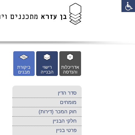
לג
כן
זי
אדריכלות
רישוי
ביקורת
והנדסה
הבנייה
מבנים
סדר הדין
מומחים
חוק המכר (דירות)
חלקי הבניין
פרטי בניין