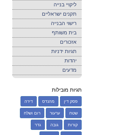
ליקויי בנייה
תקנים ישראליים
רישוי הבנייה
בית משותף
אזכורים
תגיות ידניות
יהדות
מדעים
תגיות מובילות
פסק דין
מהנדס
דירה
שטח
ערעור
רום ושלח
קורות
גובה
גדר