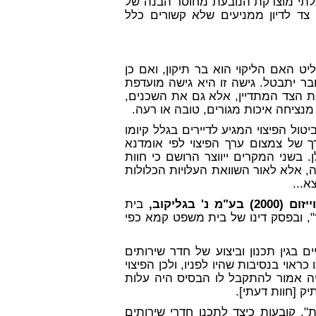
ת בלתי מוצדקת הנובעת מחוסר הבנה של
 לדיון ממניעים שלא קשורים כלל
 האם הליקוי הוא בר תיקון, ואם כן
בר יתבטל. גישה זו היא גישה מועדפת
 הצד המתדיין, אלא גם את השכנים,
מנציחה איכות מגורים, טובה או רעה.
טול הפיצוי המגיע לדיירים בגלל קיומו
ך של צמצום ערך הפיצוי לפי אומדנא
 בשני המקרים ייווצר הרושם כי חוות
 אלא לאור השוואת העלויות הכלולות
א...
' בגליקוב,
בית
", ובפסק דינו של בית משפט קמא כפי
ם בגין תכנון וביצוע של חדר שירותים
אוי בנסיבות שהיו לפניו, ולכן הפיצוי
יה אמור להתקבל לו הבסיס היה עלות
יק [חוות דעתי].
 1970, או בקיצור: "הל"ת", קובעות כיצד לתכנן חדרי שירותים