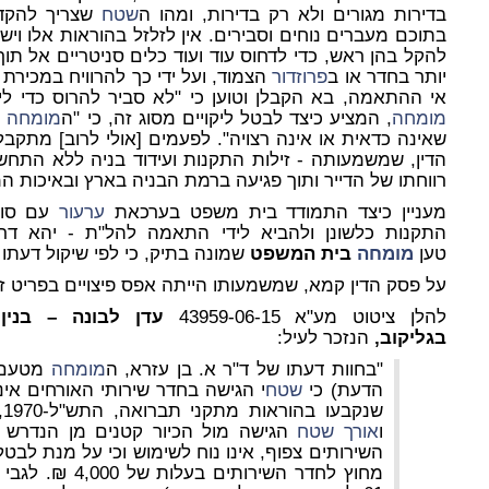
בדירות מגורים ולא רק בדירות, ומהו ה
שטח
שצריך להקדי
בתוכם מעברים נוחים וסבירים. אין לזלזל בהוראות אלו ויש
להקל בהן ראש, כדי לדחוס עוד ועוד כלים סניטריים אל תוך
יותר בחדר או ב
פרוזדור
הצמוד, ועל ידי כך להרוויח במכירת 
אי ההתאמה, בא הקבלן וטוען כי "לא סביר להרוס כדי ליצ
מומחה
, המציע כיצד לבטל ליקויים מסוג זה, כי "ה
מומחה
נ
שאינה כדאית או אינה רצויה". לפעמים [אולי לרוב] מתק
הדין, שמשמעותה - זילות התקנות ועידוד בניה ללא התחש
רווחתו של הדייר ותוך פגיעה ברמת הבניה בארץ ובאיכות המ
מעניין כיצד התמודד בית משפט בערכאת
ערעור
עם סוגי
התקנות כלשונן ולהביא לידי התאמה להל"ת - יהא דר
טען
מומחה
בית המשפט
שמונה בתיק, כי לפי שיקול דעתו
על פסק הדין קמא, שמשמעותו הייתה אפס פיצויים בפריט ז
להלן ציטוט מע"א 43959-06-15
בגליקוב,
הנזכר לעיל:
"בחוות דעתו של ד"ר א. בן עזרא, ה
מומחה
הדעת) כי
שטח
י הגישה בחדר שירותי האורחים אי
שנקבעו בהוראות מתקני תברואה, התש"ל-1970, שכן
ו
אורך
שטח
הגישה מול הכיור קטנים מן הנדרש ב
השירותים צפוף, אינו נוח לשימוש וכי על מנת לבטל
מחוץ לחדר השירותים בעלות של 4,000 ₪. לגבי