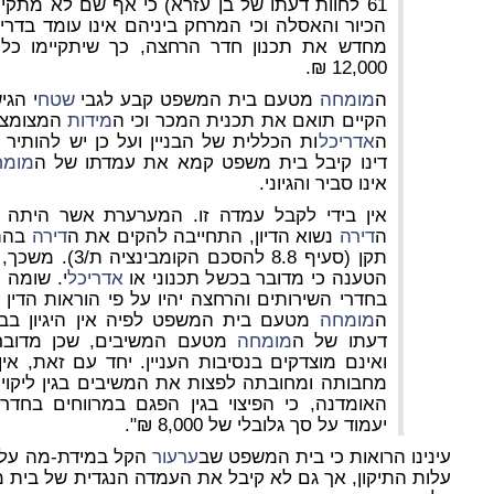
61 לחוות דעתו של בן עזרא) כי אף שם לא מתקיימים
הכיור והאסלה וכי המרחק ביניהם אינו עומד בדרי
מחדש את תכנון חדר הרחצה, כך שיתקיימו כל
12,000 ₪.
ה
מומחה
מטעם בית המשפט קבע לגבי
שטח
י הגי
הקיים תואם את תכנית המכר וכי ה
מידות
המצומצמ
ה
אדריכל
ות הכללית של הבניין ועל כן יש להותיר
דינו קיבל בית משפט קמא את עמדתו של ה
מומח
אינו סביר והגיוני.
אין בידי לקבל עמדה זו. המערערת אשר היתה ה
ה
דירה
נשוא הדיון, התחייבה להקים את ה
דירה
בהתא
תקן (סעיף 8.8 לה
הטענה כי מדובר בכשל תכנוני או
אדריכל
י. שומה 
בחדרי השירותים והרחצה יהיו על פי הוראות הדין 
ה
מומחה
מטעם בית המשפט לפיה אין היגיון בבי
דעתו של ה
מומחה
מטעם המשיבים, שכן מדובר 
ואינם מוצדקים בנסיבות העניין. יחד עם זאת, א
מחבותה ומחובתה לפצות את המשיבים בגין ליקוי ז
האומדנה, כי הפיצוי בגין הפגם במרווחים בחדר
יעמוד על סך גלובלי של 8,000 ₪".
עינינו הרואות כי בית המשפט שב
ערעור
הקל במידת-מה על הק
עלות התיקון, אך גם לא קיבל את העמדה הנגדית של בית מ