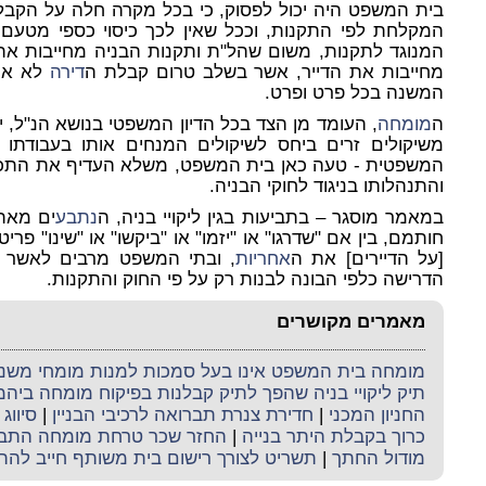
בית המשפט היה יכול לפסוק, כי בכל מקרה חלה על הקבל
המקלחת לפי התקנות, וככל שאין לכך כיסוי כספי מטעם
המנוגד לתקנות, משום שהל"ת ותקנות הבניה מחייבות את 
מחייבות את הדייר, אשר בשלב טרום קבלת ה
דירה
לא אמו
המשנה בכל פרט ופרט.
ה
מומחה
, העומד מן הצד בכל הדיון המשפטי בנושא הנ"ל, 
משיקולים זרים ביחס לשיקולים המנחים אותו בעבודתו 
המשפטית - טעה כאן בית המשפט, משלא העדיף את התכנון
והתנהלותו בניגוד לחוקי הבניה.
במאמר מוסגר – בתביעות בגין ליקויי בניה, ה
נתבע
ים מאתר
חותמם, בין אם "שדרגו" או "יזמו" או "ביקשו" או "שינו" פרי
[על הדיירים] את ה
אחריות
, ובתי המשפט מרבים לאשר ג
הדרישה כלפי הבונה לבנות רק על פי החוק והתקנות.
מאמרים מקושרים
מומחה בית המשפט אינו בעל סמכות למנות מומחי משנה 
תיק ליקויי בניה שהפך לתיק קבלנות בפיקוח מומחה ביה
החניון המכני
|
חדירת צנרת תברואה לרכיבי הבניין
|
סיווג 
כרוך בקבלת היתר בנייה
|
החזר שכר טרחת מומחה התב
מודול החתך
|
תשריט לצורך רישום בית משותף חייב להת