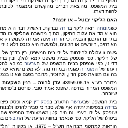
חשוף לדברי ביקורת נגדו, בין ביקורת מוצדקת ובין ביקור
בית המשפט, מהוצאת דברים מהקשרם וממגמה לטובת צד
לחוות דעתו.
האם הליקוי יבוטל – או יונצח?
כש
מומחה
רואה ליקוי ב
דירה
נבדקת, ראשית דבר הוא מחליט
הוא אומד את עלות התיקון, מתוך מחשבה שהליקוי בו מדו
בתחום התכנון והבניה, כי ה
דירה
אינה אמורה לשמש רק את
האורחים, היורשים או הקונים, ולמעשה היא כנכס דלא ניידי 
גישה זו עלולה להידחות על ידי בית המשפט, בין בדרך של בי
של הליקוי, כפי שנפסק בבית משפט קמא להלן, ובין בדר
דדייני, כפי שנפסק בבית המשפט של ה
ערעור
כמובא להלן.
דעתו של ה
מומחה
פגומה במידת מה, לא משום שהיא שגויה,
בה עם תוצאת פסק הדין, ולהזכיר, מדובר בפגם שאינו בנמצ
מדובר בע"א 43959-06-15
עדן לבונה – בנין השקעות וייזום (2000) בע"מ נ
המשפט המחוזי בחיפה, שופט: אמיר טובי, פורסם ב"פדאור
שיובהר.
בית המשפט שב
ערעור
התערב ב
פסק דין
קמא ופסק פיצויי
ב
דירה
בצפיפות יתירה אף שלא סבר כי סביר להרסו ולבנותו כר
שנפסק על ידו בעניין זה היה קטן משמעותית מהפיצוי שה
ביטולו של הליקוי, כפי שנאמד בחוות הדעת של ה
תובע
ים בת
הוראות למתקני תברואה תש"ל –