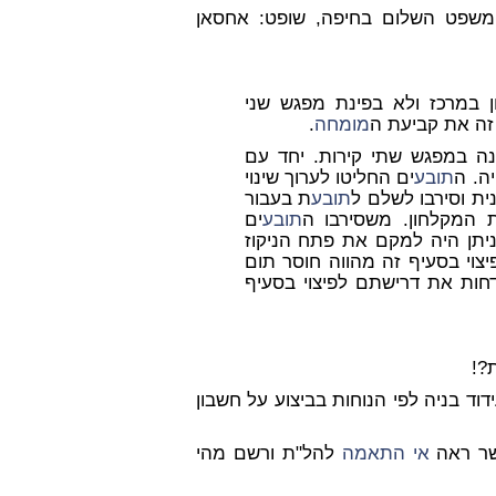
משפט השלום בחיפה, שופט: אחסאן
ן במרכז ולא בפינת מפגש שני
זה את קביעת ה
מומחה
.
נה במפגש שתי קירות. יחד עם
ה. ה
תובע
ים החליטו לערוך שינוי
ת וסירבו לשלם ל
תובע
ת בעבור
ת המקלחון. משסירבו ה
תובע
ים
ניתן היה למקם את פתח הניקוז
צוי בסעיף זה מהווה חוסר תום
חות את דרישתם לפיצוי בסעיף
?!
וד בניה לפי הנוחות בביצוע על חשבון
שר ראה
אי התאמה
להל"ת ורשם מהי