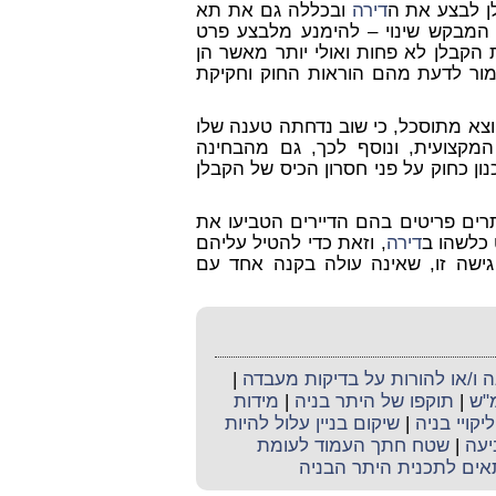
ן לבצע את ה
דירה
ובכללה גם את תא
 המבקש שינוי – להימנע מלבצע פרט
הקבלן לא פחות ואולי יותר מאשר הן
ר לדעת מהם הוראות החוק וחקיקת
יוצא מתוסכל, כי שוב נדחתה טענה שלו
המקצועית, ונוסף לכך, גם מהבחינה
 כחוק על פני חסרון הכיס של הקבלן
ים פריטים בהם הדיירים הטביעו את
ט כלשהו ב
דירה
, וזאת כדי להטיל עליהם
ישה זו, שאינה עולה בקנה אחד עם
ו/או להורות על בדיקות מעבדה
|
מ"ש
|
תוקפו של היתר בניה
|
מידות
ליקויי בניה
|
שיקום בניין עלול להיות
יעה
|
שטח חתך העמוד לעומת
אים לתכנית היתר הבניה