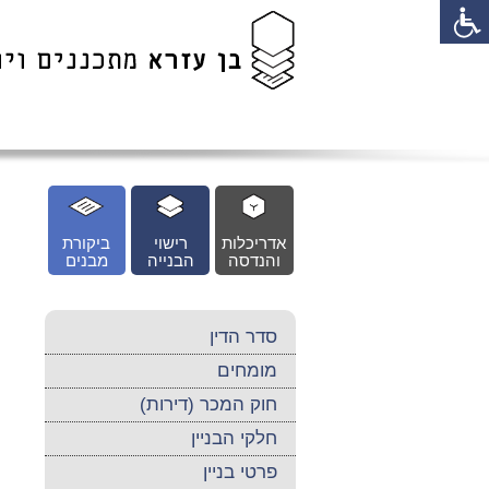
לג
כן
זי
אדריכלות
רישוי
ביקורת
והנדסה
הבנייה
מבנים
סדר הדין
מומחים
חוק המכר (דירות)
חלקי הבניין
פרטי בניין