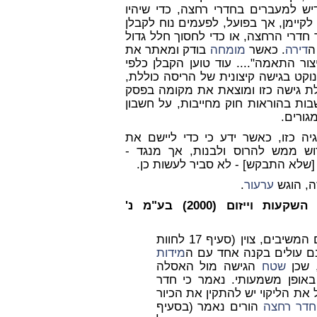
ש למעברים בחדרי רחצה, כדי שיהיו
 לקיימן, אך בפועל, לפעמים נוח לקבלן
 חדרי הרחצה, או כדי לחסוך חלל גדול
ה
דירה
. כאשר
מומחה
בודק ומאתר את
ור התאמה".... עוד טוען הקבלן כלפי
וקט בגישה קיצונית של הריסה כוללת,
בלת גישה כזו ומוצאת את מקומה בפסק
בות בהוראות חוק מחייבות, על חשבון
גורים.
ה כזו, כאשר ידע כי כדי ליישם את
וש ממש להרוס ולבנות, אך מנגד -
 [שלא התבקש] - לא סביר לעשות כן.
ה, הוגש
ערעור
.
עדן לבונה – בנין השקעות וייזום (2000) בע"מ נ'
מטעם המשיבים, צוין (סעיף 17 לחוות
נם עולים בקנה אחד עם ה
מידות
שטח
הגישה מול האסלה
אופן משמעותי. נאמר כי חדר
 את הליקוי יש להתקין את הכיור
חדר רחצה
הורים נאמר (בסעיף