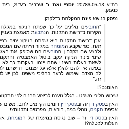
בת"א 20786-05-13
יוספי ואח' נ' שרביב בע"מ,
בית 
כנעאן,
נפסק בנושא פינת המקלחת כדלקמן:
"ה
תובע
ים מלינים על כך שפתח הניקוז במקלחו
הקירות כדרישת התקנות. ה
נתבע
ת מאמצת בעניין 
אכן דרישת התקנות היא שפתח הניקוז יהיה בפי
זאת, כפי שקבע ה
מומחה
במקור הייתה שם אמבטי
ולבצע שם מקלחון. ה
תובע
ים הם שסיפקו את האגני
שינוי צינור הניקוז עקב ביטול האמבטיה והתקנ
לשאת בעלות השינוי שהם ייזמו ובעקבות כך לא 
בפינה אין להם להלין אלא על עצמם ודרישתם לפי
לב מצדם ושימוש לרעה בהליכי משפט. לכן יש לד
זה."
האומנם?!
שיבוש הליכי משפט - בגלל טענה לביצוע הבניה לפי התקנות
האין ב
פסק דין
זה וב
פסקי דין
דומים הקיימים לרוב, משום עיד
אכיפת
תקנים
, נוהלי בניה, הוראות, מפרטים ותקנות?!
האין ב
פסק דין
זה – שוב נגיסה במעמדו של ה
מומחה
, א
העלות לבטלה?!