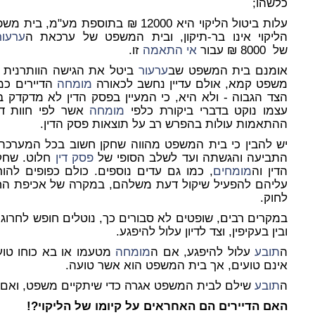
כלשהו;
עלות ביטול הליקוי היא 12000 ₪ בתוספ
הליקוי אינו בר-תיקון, ובית המשפט של ערכאת ה
ערעור
של
8000 ₪ עבור
אי התאמה
זו.
אומנם בית המשפט שב
ערעור
ביטל את הגישה הוותרנית 
משפט קמא, אולם עדיין נחשב לכאורה
מומחה
הדיירים כמי
הצד הגבוה - ולא היא, כי המעיין בפסק הדין לא מדקדק
עצמו נוקט בדברי ביקורת כלפי
מומחה
אשר לפי חוות דעת
ההתאמות עולות בהפרש רב על תוצאות פסק הדין.
יש להבין כי בית המשפט מהווה שחקן חשוב בכל המערכ
התביעה והגשתה ועד לשלב הסופי של
פסק דין
חלוט. שחקנ
הדין וה
מומחים
, כמו גם עדים נוספים. כולם כפופים להו
עליהם להפעיל שיקול דעת משלהם, במקרה של אכיפת החו
לחוק.
במקרים רבים, שופטים לא סבורים כך, נוטלים חופש לחרוג 
ובין בעקיפין, וצד לדיון עלול להיפגע.
ה
תובע
עלול להיפגע, אם ה
מומחה
מטעמו או בא כוחו טוע
אינם טועים, אך בית המשפט הוא אשר טועה.
ה
תובע
שילם לבית המשפט אגרה כדי שיתקיים משפט, ואם
האם הדיירים הם האחראים על קיומו של הליקוי?!