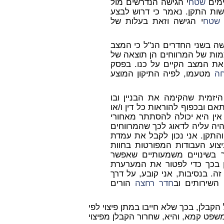
שטח
י הגישה הנדרשים מול
שות התקן. נאמר כי דרוש לבצע
שטח
י הגישה וזאת בעלות של
שה בשני החדרים הנ"ל כי המצב
ות של המרווחים הן תוצאה של
 את המצב הקיים על כנו. בפסק
ה
מטעמו, לפיה התיקון המוצע
יזמית שהקימה את הבניין ובו
ם ובכפוף להוראות כל דין ו/או
סכם הקומבינציה ת/3). משכך, אין היא יכולה להסתתר מאחורי
היה עליה לדאוג לכך שהמרווחים
והתקן. אני נכון לקבל את עמדת
צוע העבודות המפורטות בחוות
בשינויים משמעותיים שאפשר
ין בכך כדי לפטור את המערערת
ה. בנסיבות, אני קובע, על דרך
 השירותים וב
חדר רחצה
הורים
בלן, בכך שלא חייבו במתן פיצוי לפי
שפט קמא, והיא, שחרור הקבלן מפיצוי