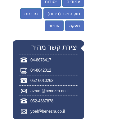
עמודים
יסודות
חוק המכר (דירות)
מדרגות
מעקה
אוורור
יצירת קשר מהיר
04-8678417
04-8642012
052-6010262
avram@benezra.co.il
052-4387878
yoel@benezra.co.il