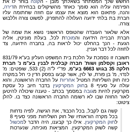
החשש שלך המסתתר בשאלתך מובן - ה
קונה
בוחר לו את
הפירמה עליה הוא סומך כאחד מהשיקולים בבחירת ה
דירה
,
והנה, פתאום הוא מוצא את עצמו עם חוזה שחתומה עליו
חברת בת בלתי ידועה העלולה להתפרק, לפשוט צורה וללבוש
צורה.
אלא שלאור העובדה שהטופס הראשוני נושא את שמה של
חברת הבנייה הידועה וה
מוכר
ת לכל, בעלת מוניטין, אליה
הגעת - הנך בהחלט יכול לראות בה, בחברה הידועה, צד
לחוזה לכל דבר ועניין.
תשובה זו נסמכת על הלכת בית המשפט העליון בע"א 831/79
ראובן וקסלמן ושות' חברה קבלנית לבנין בע"מ נ' חברת
חלקה 35 בגוש 6663 בע"מ
, פד"י ל"ה (2) 533, שופטים: מ'
לנדוי, מ' בן פורת, ש' לוין, אשר קבעו בפסק הדין כי חל במקרה
כזה חוק השליחות המטיל
אחריות
על החברה הראשונה, והוא
עולה על סעיף 8 ב
חוק המקרקעין
בדבר חיוב כל עסקת
מקרקעין להיות מ
גובה
במסמך בכתב - טענה שיכולה להיטען
לאור החוזה שבו לא רשומה החברה הראשונה כצד בו. להלן
ציטוט:
קשה גם לקבל, בכל הכבוד, את הגישה, לפיה נדחות
בכל מקרה הוראותיו של חוק השליחות מפני סעיף 8
ל
חוק המקרקעין
. אילו כך קבענו, היה הדבר ל
מכשול
קשה לשוק המקרקעין. המציאות מוכיחה, שנערכות