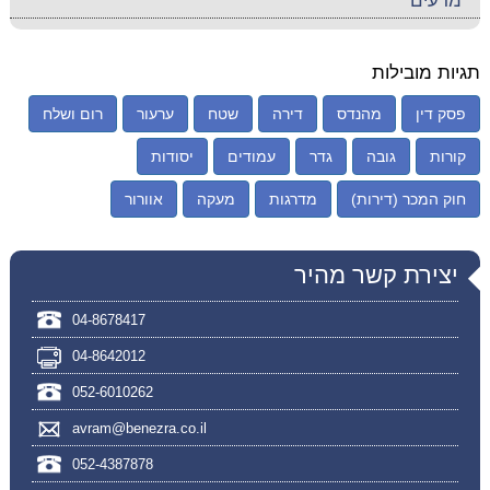
מדעים
תגיות מובילות
פסק דין
מהנדס
דירה
שטח
ערעור
רום ושלח
קורות
גובה
גדר
עמודים
יסודות
חוק המכר (דירות)
מדרגות
מעקה
אוורור
יצירת קשר מהיר
04-8678417
04-8642012
052-6010262
avram@benezra.co.il
052-4387878