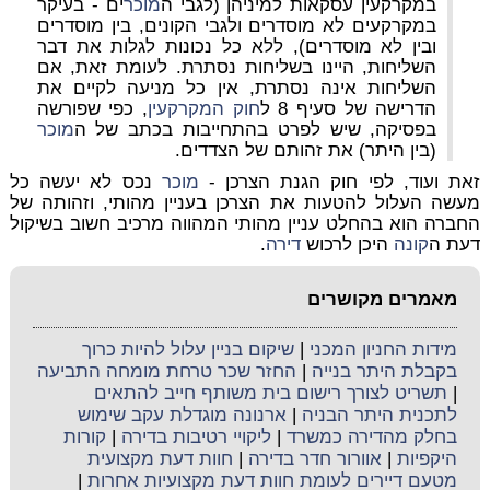
במקרקעין עסקאות למיניהן (לגבי ה
מוכר
ים - בעיקר
במקרקעים לא מוסדרים ולגבי הקונים, בין מוסדרים
ובין לא מוסדרים), ללא כל נכונות לגלות את דבר
השליחות, היינו בשליחות נסתרת. לעומת זאת, אם
השליחות אינה נסתרת, אין כל מניעה לקיים את
הדרישה של סעיף 8 ל
חוק המקרקעין
, כפי שפורשה
בפסיקה, שיש לפרט בהתחייבות בכתב של ה
מוכר
(בין היתר) את זהותם של הצדדים.
זאת ועוד, לפי חוק הגנת הצרכן -
מוכר
נכס לא יעשה כל
מעשה העלול להטעות את הצרכן בעניין מהותי, וזהותה של
החברה הוא בהחלט עניין מהותי המהווה מרכיב חשוב בשיקול
דעת ה
קונה
היכן לרכוש
דירה
.
מאמרים מקושרים
מידות החניון המכני
|
שיקום בניין עלול להיות כרוך
בקבלת היתר בנייה
|
החזר שכר טרחת מומחה התביעה
|
תשריט לצורך רישום בית משותף חייב להתאים
לתכנית היתר הבניה
|
ארנונה מוגדלת עקב שימוש
בחלק מהדירה כמשרד
|
ליקויי רטיבות בדירה
|
קורות
היקפיות
|
אוורור חדר בדירה
|
חוות דעת מקצועית
מטעם דיירים לעומת חוות דעת מקצועיות אחרות
|