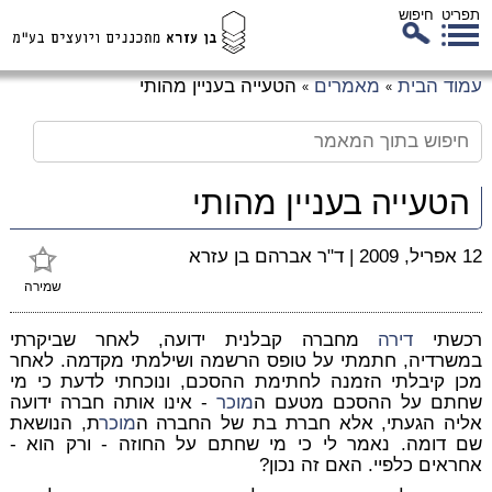
תפריט
חיפוש
לג
עמוד הבית
מאמרים
הטעייה בעניין מהותי
»
»
כן
זי
הטעייה בעניין מהותי
12 אפריל, 2009
|
ד"ר אברהם בן עזרא
שמירה
רכשתי
דירה
מחברה קבלנית ידועה, לאחר שביקרתי
במשרדיה, חתמתי על טופס הרשמה ושילמתי מקדמה. לאחר
מכן קיבלתי הזמנה לחתימת ההסכם, ונוכחתי לדעת כי מי
שחתם על ההסכם מטעם ה
מוכר
- אינו אותה חברה ידועה
אליה הגעתי, אלא חברת בת של החברה ה
מוכר
ת, הנושאת
שם דומה. נאמר לי כי מי שחתם על החוזה - ורק הוא -
אחראים כלפיי. האם זה נכון?