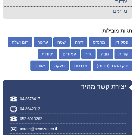
יהדות
מדעים
תגיות מובילות
פסק דין
מהנדס
דירה
שטח
ערעור
רום ושלח
קורות
גובה
גדר
עמודים
יסודות
חוק המכר (דירות)
מדרגות
מעקה
אוורור
יצירת קשר מהיר
04-8678417
04-8642012
052-6010262
avram@benezra.co.il