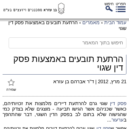
תפריט
חיפוש
לג
עמוד הבית
מאמרים
הרתעת תובעים באמצעות פסק דין
»
»
כן
שגוי
זי
הרתעת תובעים באמצעות פסק
דין שגוי
21 מרץ, 2012
|
ד"ר אברהם בן עזרא
שמירה
פסק דין
שגוי גרם להרתעת דיירים מלמצות את זכויותיהם,
כאשר שכניהם אשר הגישו תביעה - מוצגים שלא בצדק כמי
שהגישוה שלא בתום לב בפסק הדין השגוי, דבר שהתהפך
ב
ערעור
...
אפשר ש
פסק דין
שגוי יגרום להרתעת דיירים מלמצות את זכויותיהם,