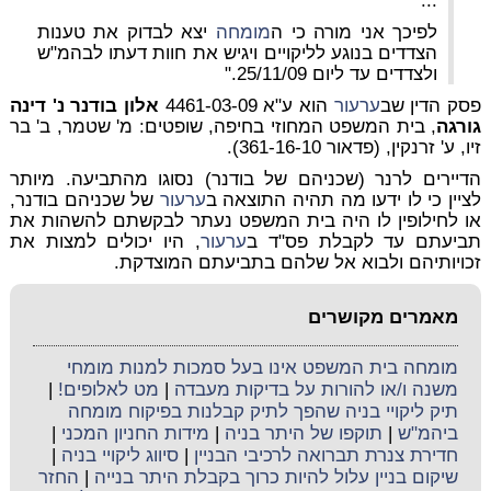
...
לפיכך אני מורה כי ה
מומחה
יצא לבדוק את טענות
הצדדים בנוגע לליקויים ויגיש את חוות דעתו לבהמ"ש
ולצדדים עד ליום 25/11/09."
פסק הדין שב
ערעור
הוא ע"א 4461-03-09
אלון בודנר נ' דינה
גורגה
, בית המשפט המחוזי בחיפה, שופטים: מ' שטמר, ב' בר
זיו, ע' זרנקין, (פדאור 361-16-10).
הדיירים לרנר (שכניהם של בודנר) נסוגו מהתביעה. מיותר
לציין כי לו ידעו מה תהיה התוצאה ב
ערעור
של שכניהם בודנר,
או לחילופין לו היה בית המשפט נעתר לבקשתם להשהות את
תביעתם עד לקבלת פס"ד ב
ערעור
, היו יכולים למצות את
זכויותיהם ולבוא אל שלהם בתביעתם המוצדקת.
מאמרים מקושרים
מומחה בית המשפט אינו בעל סמכות למנות מומחי
משנה ו/או להורות על בדיקות מעבדה
|
מט לאלופים!
|
תיק ליקויי בניה שהפך לתיק קבלנות בפיקוח מומחה
ביהמ"ש
|
תוקפו של היתר בניה
|
מידות החניון המכני
|
חדירת צנרת תברואה לרכיבי הבניין
|
סיווג ליקויי בניה
|
שיקום בניין עלול להיות כרוך בקבלת היתר בנייה
|
החזר