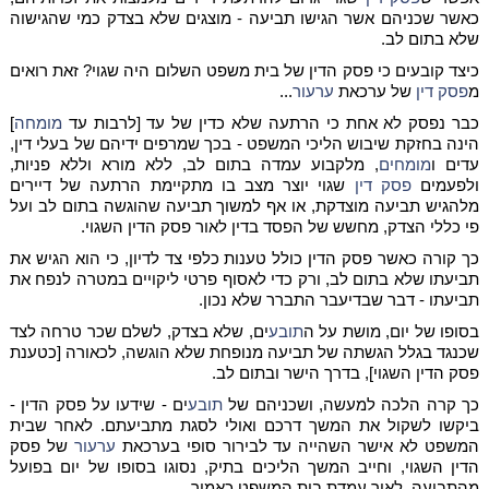
כאשר שכניהם אשר הגישו תביעה - מוצגים שלא בצדק כמי שהגישוה
שלא בתום לב.
כיצד קובעים כי פסק הדין של בית משפט השלום היה שגוי? זאת רואים
מ
פסק דין
של ערכאת
ערעור
...
כבר נפסק לא אחת כי הרתעה שלא כדין של עד [לרבות עד
מומחה
]
הינה בחזקת שיבוש הליכי המשפט - בכך שמרפים ידיהם של בעלי דין,
עדים ו
מומחים
, מלקבוע עמדה בתום לב, ללא מורא וללא פניות,
ולפעמים
פסק דין
שגוי יוצר מצב בו מתקיימת הרתעה של דיירים
מלהגיש תביעה מוצדקת, או אף למשוך תביעה שהוגשה בתום לב ועל
פי כללי הצדק, מחשש של הפסד בדין לאור פסק הדין השגוי.
כך קורה כאשר פסק הדין כולל טענות כלפי צד לדיון, כי הוא הגיש את
תביעתו שלא בתום לב, ורק כדי לאסוף פרטי ליקויים במטרה לנפח את
תביעתו - דבר שבדיעבר התברר שלא נכון.
בסופו של יום, מושת על ה
תובע
ים, שלא בצדק, לשלם שכר טרחה לצד
שכנגד בגלל הגשתה של תביעה מנופחת שלא הוגשה, לכאורה [כטענת
פסק הדין השגוי], בדרך הישר ובתום לב.
כך קרה הלכה למעשה, ושכניהם של
תובע
ים - שידעו על פסק הדין -
ביקשו לשקול את המשך דרכם ואולי לסגת מתביעתם. לאחר שבית
המשפט לא אישר השהייה עד לבירור סופי בערכאת
ערעור
של פסק
הדין השגוי, וחייב המשך הליכים בתיק, נסוגו בסופו של יום בפועל
מהתביעה, לאור עמדת בית המשפט כאמור.