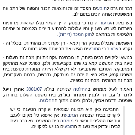
דבר זה גרם ל
תובע
ים הפסד זכויות והוצאות הכנה והגשה של התביעה
המשפטית אותה הכינו בתום לב.
בערכאת ה
ערעור
הוכח כי בפסק הדין השגוי נפלו שגיאות מהותיות
היורדות לשורש העניין והיו עלולות להרתיע דיירים מלמצות זכויותיהם
הלגיטימיות בהתאם ל
חוק המכר (דירות)
.
השגיאות שנכללו בפסק הדין קמא - הן עקרוניות, מהותיות, ובכלל זה -
נקבע ב
ערעור
כי ה
תובע
ים הגישו את תביעתם שלא בתום לב.
בנושאי ליקויים רבים ביותר, הן מבחינה עקרונית והן מבחינת העלות -
טעה בית המשפט קמא בגישתו ובקביעותיו, ולכן, כפועל יוצא מהתיקון
המתבקש, הסתבר שהתביעה לא רק שלא הייתה מנופחת כטענת בית
משפט קמא, אלא היא הייתה גם מוצדקת, נדרשת, ברמה העקרונית,
מבחינה מהותית ומבחינה כספית.
האמור לעיל מומחש ב
החלטה
שניתנה בת"א
3981/07
אהרן ויעל
לרנר נ' ג.נ. דר לבנין ומסחר בע"מ
, בית משפט השלום בחדרה,
שופטת: הדסה אסיף, ולהלן ציטוט מתוך ה
החלטה
:
"התביעה כאן היא תביעה עצמאית ועיקרה הטענה כי יש
ליקויים בבית שבנתה ה
נתבע
ת. אין איפוא כל מקום לעכב
עוד את ההליכים וראוי כי
מומחה
בית המשפט יצא כבר כעת
לבית ויבדוק את טענות ה
תובע
ים בנוגע לליקויים.