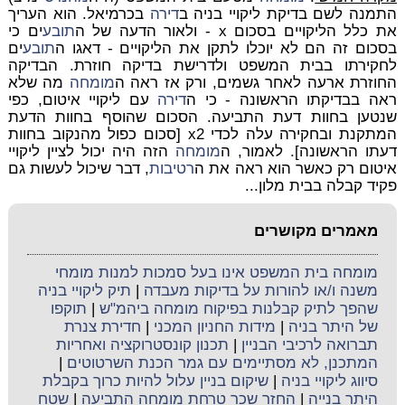
התמנה לשם בדיקת ליקויי בניה ב
דירה
בכרמיאל. הוא העריך
את כלל הליקויים בסכום x - ולאור הדעה של ה
תובע
ים כי
בסכום זה הם לא יוכלו לתקן את הליקויים - דאגו ה
תובע
ים
לחקירתו בבית המשפט ולדרישת בדיקה חוזרת. הבדיקה
החוזרת ארעה לאחר גשמים, ורק אז ראה ה
מומחה
מה שלא
ראה בבדיקתו הראשונה - כי ה
דירה
עם ליקויי איטום, כפי
שנטען בחוות דעת התביעה. הסכום שהוסף בחוות הדעת
המתקנת ובחקירה עלה לכדי x2 [סכום כפול מהנקוב בחוות
דעתו הראשונה]. לאמור, ה
מומחה
הזה היה יכול לציין ליקויי
איטום רק כאשר הוא ראה את ה
רטיבות
, דבר שיכול לעשות גם
פקיד קבלה בבית מלון...
מאמרים מקושרים
מומחה בית המשפט אינו בעל סמכות למנות מומחי
משנה ו/או להורות על בדיקות מעבדה
|
תיק ליקויי בניה
שהפך לתיק קבלנות בפיקוח מומחה ביהמ"ש
|
תוקפו
של היתר בניה
|
מידות החניון המכני
|
חדירת צנרת
תברואה לרכיבי הבניין
|
תכנון קונסטרוקציה ואחריות
המתכנן, לא מסתיימים עם גמר הכנת השרטוטים
|
סיווג ליקויי בניה
|
שיקום בניין עלול להיות כרוך בקבלת
היתר בנייה
|
החזר שכר טרחת מומחה התביעה
|
שטח