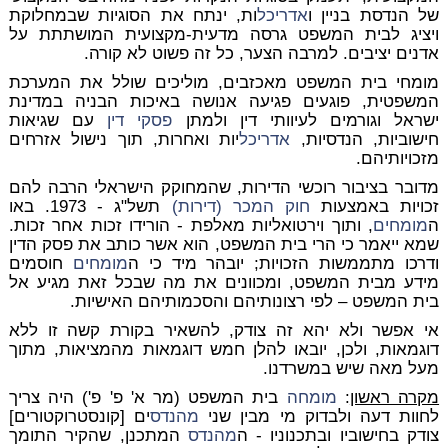
של הנדסת בניין ו
אדריכל
ות, ינתח את הסוגיות שבמחלוקת
ויציג לבית המשפט גרסה מדעית-מקצועית המושתתת על
אדנים יציבים. למרבה הצער, כל זה פשוט לא קורה.
מומחי בית המשפט מאכזבים, מוליכים שולל את המערכת
המשפטית, פוגעים פגיעה אנושה באיכות הבניה במדינת
ישראל וגורמים לעיוותי דין ולמתן
פסקי דין
עם שגיאות
חישוביות, הנדסיות,
אדריכל
יות ואחרות, תוך נישול אזרחים
מזכויותיהם.
מדובר בציבור רוכשי הדירות, שהמחוקק הישראלי הרבה להם
זכויות באמצעות
חוק המכר (דירות)
תשל"ג - 1973. באו
ה
מומחים
, ותוך וירטואליות מאלפת - הורידו זכות אחר זכות.
שמא ייאמר כי הרי בית המשפט, הוא אשר כותב את פסק הדין
ודרכו מתממשות הזכויות; יובהר מיד כי ה
מומחים
חוסמים
מידע מבית המשפט, ומכוונים את מה שבכל זאת מגיע אל
בית המשפט – לפי רצונותיהם והסכמותיהם האישיות.
אי אפשר ולא יהא זה צודק, להשאיר בקורת קשה זו ללא
דוגמאות, ולכן, יובאו להלן חמש דוגמאות מהמציאות, מתוך
מעל מאה שיש במשרדנו.
מקרה ראשון
:
מומחה
בית המשפט (מר א' פ' פ') היה צריך
לחוות דעה ולבדוק מי מבין שני
מהנדס
ים [קונסטרוקטורים]
צודק בחישוביו ובתכנוניו - ה
מהנדס
המתכנן, שהקיר התומך