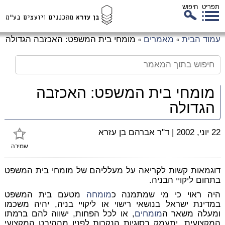
תפריט
חיפוש
לג
עמוד הבית
מאמרים
מומחי בית המשפט: האכזבה הגדולה
»
»
כן
זי
מומחי בית המשפט: האכזבה
הגדולה
22 יוני, 2002
|
ד"ר אברהם בן עזרא
שמירה
דוגמאות קשות לקריאה על מעלליהם של מומחי בית המשפט
בתחום ליקויי הבניה.
היה ראוי כי מי שמתמנה כ
מומחה
מטעם בית המשפט
במדינת ישראל בנושאי רישוי או ליקויי בניה, יהיה משכמו
ומעלה משאר ה
מומחים
, או לכל הפחות, ישווה להם ברמתו
המקצועית, יתעמק בסוגיות הנקרות לפניו מההיבט המקצועי