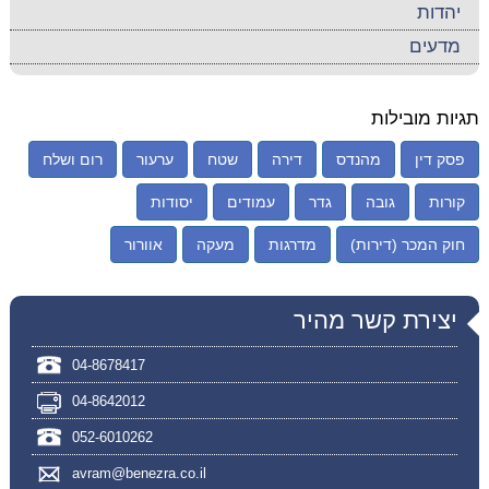
יהדות
מדעים
תגיות מובילות
פסק דין
מהנדס
דירה
שטח
ערעור
רום ושלח
קורות
גובה
גדר
עמודים
יסודות
חוק המכר (דירות)
מדרגות
מעקה
אוורור
יצירת קשר מהיר
04-8678417
04-8642012
052-6010262
avram@benezra.co.il