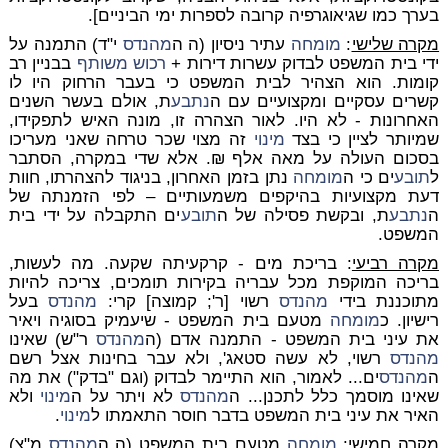
בערך כמו שגיאוגרפיה קרובה לספרות ימי הביניים].
מקרה שלישי
:
מומחה
עתיר ניסיון (ה ה
מהנדס
י"ד) התמנה על
ידי בית המשפט לבדוק עשרות דירות +
רכוש משותף
בבניין רב
קומות. הוא הצהיר לבית המשפט כי בעבר הרחוק היו לו
קשרים עסקיים ומקצועיים עם ה
נתבע
ת, אולם בעשר השנים
האחרונות - לא היו. לאור הצהרה זו, מונה האיש לתפקידו,
שמיותר לציין כי בצד
מינוי
זה מצוי שכר טרחה שאני מעריכו
בסכום העולה על מאה אלף ₪. אלא שדי במקרה, הסתבר
ל
תובע
ים כי ה
מומחה
נתן בזמן האחרון, בניגוד להצהרתו, חוות
דעת מקצועיות בהיקפים משמעותיים – לפי הזמנתה של
ה
נתבע
ת, ובקשת פסילה של ה
תובע
ים התקבלה על ידי בית
המשפט.
מקרה רביעי
: בריכת מים - קרקעיתה שקעה. מה לעשות,
בריכה המוקפת מכל עבריה בקירות תומכים, צריכה להיות
מתוכננת בידי
מהנדס
רשוי [ר'; קמוצה] קרי:
מהנדס
בעל
רישיון.
כ
מומחה
מטעם בית המשפט - שיעמיק בסוגיה ויאיר
את עיני בית המשפט - התמנה אדם (ה
מהנדס
ר"ש) שאינו
מהנדס
רשוי, לא עשה סטאג', ולא עבר בחינות אצל רשם
ה
מהנדס
ים... לאמור, הוא התיימר לבדוק (וגם "בדק") את מה
שאינו מוסמך כלל לתכנן... ה
מהנדס
לא ויתר על ה
מינוי
ולא
האיר את עיני בית המשפט בדבר חוסר התאמתו ל
מינוי
.
מקרה חמישי
:
מומחה
מטעם בית המשפט (ה ה
מהנדס
מ"צ)