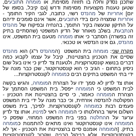
שתכנן נסדק וחלה בו תזוזה מסוימת, או
מומחה
ה
תובע
ים,
שטען טענות מקצועיות מסוימות ודרש [גם קיבל, בסופו של
יום]
אחריות
של
מהנדס
רשוי, כתובה, לגבי הקיר התומך -
אחריות
שמצויה כיום בידי ה
תובע
ים, אשר אינם סומכים ידיהם
על התיקון שנעשה בקיר התומך, בהנחיה ובפיקוח של
מהנדס
ה
נתבע
ת.
בשלב מאוחר של הדיון המשפטי (שהסתיים בתיק
זה בפשרה) הסתבר כי אותו
מומחה
מטעם בית המשפט, אינו
מהנדס
, גם אינו הנדסאי או טכנאי.
מקרה שני
:
מומחה
בית המשפט (ה
מהנדס
ר"ג) הוא
מהנדס
שסיים את הטכניון בהצטיינות, קיבל על עצמו לקבוע כמה
דברים בנושא קונסטרוקציות, ולטענת צד לדיון כי אינו בעל שום
ניסיון בתחום - הגיב כי הוא קונסטרוקטור, שכן כבר מונה על
ידי בתי המשפט בתיקים רבים כ
מומחה
לקונסטרוקציות...
אותו צד לדיון לא סמך ידו על הצהרת ה
מומחה
, והגיש בקשה
לבית המשפט כי ה
מומחה
ייפסל. בית המשפט הסתמך על
הצהרת ה
מומחה
כאמור, כי סיים בהצטיינות את הטכניון -
הפקולטה להנדסה אזרחית, וכי כבר מונה על ידי בית המשפט
פעמים רבות כ
מומחה
לקונסטרוקציות. לפיכך, בית משפט
השלום אישר בהחלטתו כי ה
מומחה
ראוי ל
מינוי
ו.
אותו צד לדיון
ערער על ה
החלטה
בפני בית המשפט המחוזי, שפסק כי
ה
מומחה
אינו קונסטרוקטור ואינו מתאים להתמנות כ
מומחה
בתיק. [ה
מומחה
אומנם סיים בהצטיינות את הטכניון - אך לא
בקונסטרוקציות, אלא בניהול הבניה, שקרוב לקונסטרוקציות