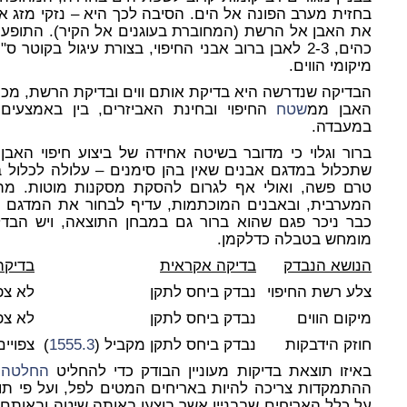
בחזית מערב הפונה אל הים. הסיבה לכך היא – נזקי מזג או
את האבן אל הרשת (המחוברת בעוגנים אל הקיר). התופעה
כהים, 2-3 לאבן ברוב אבני החיפוי, בצורת עיגול בקוט
מיקומי הווים.
הבדיקה שנדרשה היא בדיקת אותם ווים ובדיקת הרשת, מכמה
האבן ממ
שטח
החיפוי ובחינת האביזרים, בין באמצעים ח
במעבדה.
ברור וגלוי כי מדובר בשיטה אחידה של ביצוע חיפוי האבן 
שתכלול במדגם אבנים שאין בהן סימנים – עלולה לכלול 
טרם פשה, ואולי אף לגרום להסקת מסקנות מוטות. מת
המערבית, ובאבנים המוכתמות, עדיף לבחור את המדגם ה
כבר ניכר פגם שהוא ברור גם במבחן התוצאה, ויש הבדל
מומחש בטבלה כדלקמן.
ה
נושא הנבדק
בדיקה אקראית
בדיקה
צלע רשת החיפוי
נבדק ביחס לתקן
לא צפ
מיקום הווים
נבדק ביחס לתקן
לא צפ
חוזק הידבקות
נבדק ביחס לתקן מקביל (
1555.3
)
צפויי
באיזו תוצאת בדיקות מעוניין הבודק כדי להחליט
החלטה
א
ההתמקדות צריכה להיות באריחים המטים לפל, ועל פי ת
על כלל האריחים שבבניין אשר בוצעו באותה שיטה ובאותם