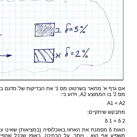
מס 2' בו הממוצע A2, וידוע כי:
A1 < A2
מתבקש שיתקיים:
δ 1 > δ 2
האות δ מסמנת את האחוז באוכלוסיה (במציאות) שאינו 
משפיע אף הוא , ויותר, על הבחינה, באופן שככל שהפיזו