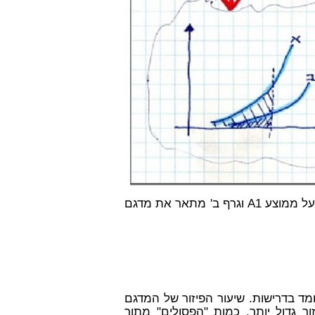
אם גרף א' מתאר בשרטוט מס 1' את הבדיקות של מדגם בעל ממוצע A1 וגרף ב' מתאר את מדגם
עומד בדרישות. שיעור הפיזור של המדגם
ר גדול יותר, כמות "הפסולים" מתוך