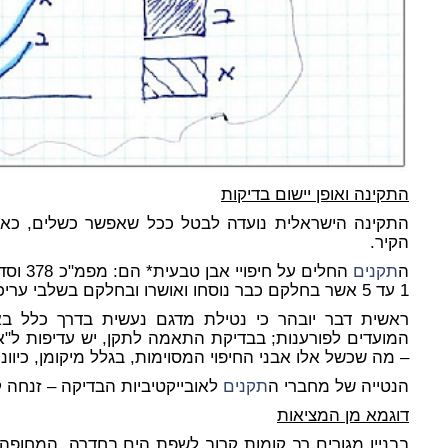
התקינה ואופן יישום בדיקות
התקינה הישראלית נועדה לבטל ככל שאפשר כשלים, כאש
הקיר.
ה
תקנים
החלים על חיפויי אבן טבעית* הם: מפמ"כ 378 וסדרת ה
1 עד 5 אשר בחלקם כבר נוסחו ואושרו ובחלקם בשלבי עריכה.
ראשית דבר יובהר כי נטילת מדגם נעשית בדרך כלל באו
המועדים לפורענות; בבדיקת התאמה לתקן, יש עדיפות ל"אוב
– מה שכשל אלו אבני החיפוי המסוימות, בגלל מיקומן, כיוונן, 
הנטייה של מחברי ה
תקנים
לאובייקטיביות הבדיקה – זנחה 
דוגמא מן המציאות
בבניין מגורים רב קומות קרוב לשפת הים בחדרה, המחופה א