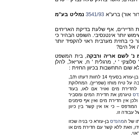
ור אור) ברע"א
3541/93
נמליט בע"מ
 הדיירים, אף שלעת בדיקת האריחים
וש יותר אינטנסיבי. השופט הבהיר כי
 כי בחזית מערבית ראוי להקפיד יותר
ה אל הים?
נ' לשם אריה ורבקה
, בית המשפט
(ח ) מעמ 3' , שופטים מ: ' סלוצקי ' י, מרגלית ' ח, אריאל, להלן
ן-עזרא בסעיף
14 לחוות דעתו ת/1,
ה על טיח מותז (שפריץ).
המחלוקת
 לחדירת
מים ואויר אם לאו, בעוד
דס
טיגרמן את חדירת המים ומסביר
סימנים
כי אז אין קשר בין כיוון
 עבודה זו.
ו של ה
מהנדס
בן-עזרא כי בניה שכזו
דו, וזאת ללא קשר עם חדירת
מים או
אוי.