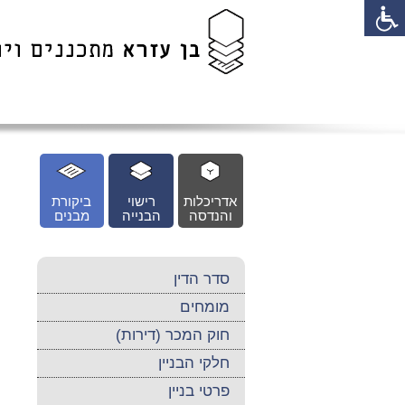
לג
כן
זי
אדריכלות
רישוי
ביקורת
והנדסה
הבנייה
מבנים
סדר הדין
מומחים
חוק המכר (דירות)
חלקי הבניין
פרטי בניין