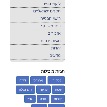
ליקויי בנייה
תקנים ישראליים
רישוי הבנייה
בית משותף
אזכורים
תגיות ידניות
יהדות
מדעים
תגיות מובילות
פסק דין
מהנדס
דירה
שטח
ערעור
רום ושלח
קורות
גובה
גדר