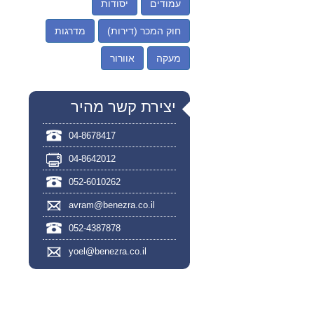
עמודים
יסודות
חוק המכר (דירות)
מדרגות
מעקה
אוורור
יצירת קשר מהיר
04-8678417
04-8642012
052-6010262
avram@benezra.co.il
052-4387878
yoel@benezra.co.il