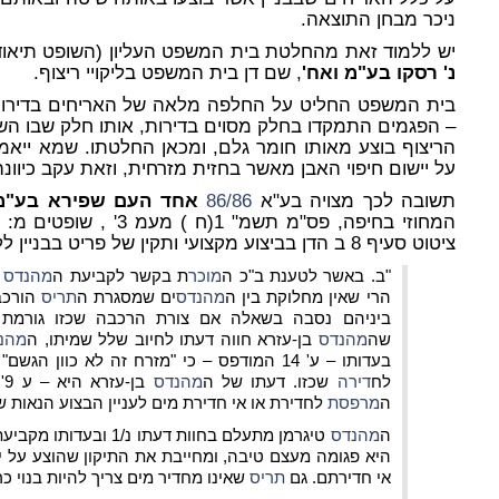
ניכר מבחן התוצאה.
יש ללמוד זאת מהחלטת בית המשפט העליון (השופט תיאוד
נ' רסקו בע"מ ואח'
, שם דן בית המשפט בליקויי ריצוף.
בית המשפט החליט על החלפה מלאה של האריחים בדירות
– הפגמים התמקדו בחלק מסוים בדירות, אותו חלק שבו השימ
הריצוף בוצע מאותו חומר גלם, ומכאן החלטתו. שמא ייאמר
על יישום חיפוי האבן מאשר בחזית מזרחית, וזאת עקב כיוונ
תשובה לכך מצויה בע"א
86/86
אחד העם שפירא בע"מ 
המחוזי בחיפה, פס"מ תשמ" 1
ציטוט סעיף 8 ב הדן בביצוע מקצועי ותקין של פריט בבניין ללא שום התחשבות בכיוון החזית :
"ב. באשר לטענת ב"כ ה
מוכר
ת בקשר לקביעת ה
מהנדס
ב
הרי שאין מחלוקת בין ה
מהנדס
ים שמסגרת ה
תריס
הורכב
ביניהם נסבה בשאלה אם צורת הרכבה שכזו גורמת
שה
מהנדס
בן-עזרא חווה דעתו לחיוב שלל
שמיתו, ה
מהנ
בעדותו – ע' 14 המודפס – כי "מזרח זה לא כוון הגשם" ולכן אין חדירת מים ואין אף
לח
דירה
שכזו. דעתו של ה
מהנדס
בן-עזרא היא – ע 9' המודפס –
ה
מרפסת
לחדירת או אי חדירת מים לעניין
הבצוע הנאות של
ה
מהנדס
טיגרמן מתעלם בחוות דעתו נ/1
ובעדותו מקביעת
היא פגומה מעצם
טיבה, ומחייבת את התיקון שהוצע על י
אי חדירתם. גם
תריס
שאינו מחדיר מים צריך להיות בנוי כר