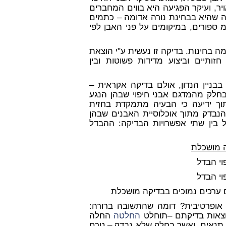
יר, ועיקר הפגיעה היא בווים המחברים
 שהיא בבחינת נורה אדומה – כתמים
ר ס"מ ספורים, במיקומים על פני האבן לפי
 בחינות. בדיקה זו נעשית ע"י הוצאת
זותיים וביצוע מדידות פשוטות ובין
בבניין הנדון, אולם בדיקה אקראית –
בחלק מהמדגם אבני חיפוי שבהן הנגע
וך ידיעה כי הבעיה מתמקדת בחזית
נבדק מתוך אוכלוסיית האבנים שבהן
 בין שתי אפשרויות הבדיקה: ההבדל
 מושכלת
וי הבדל
וי הבדל
ם ערכים נמוכים בבדיקה מושכלת
ופרטיבית? דומה שהתשובה
ברורה:
וצאות בדיקתם –תוחלט
החלטה
החלה
 תנאים, ואשר בחלק שלא נבדק – טרם