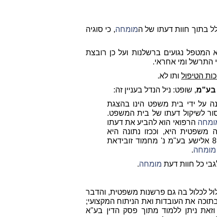
לל בתוך חוות דעתו של ה
מומחה
, כי סוגיה
 המטפל נגועים ברשלנות ועל כן רובצת
התרשל ומי אחראי.
כות הטיפול
ותו לא.
 בע"מ
, שופט: ניל הנדל בעניין זה:
 על ידי בית משפט הינו בהצגת
סור לשיקול דעתו של בית המשפט.
ומחה
הרפואי הוא להביע את דעתו
משפטית היא, וככזו נתונה היא
להכרעתו הבלעדית של בית המשפט". (רע"א 8998/10 אלישע בע"מ נ' מחמוד זובידאת
מומחה
.
בי כל חוות דעת
מומחה
.
ול לכלול בה גם פרשנות משפטית, והדבר
וכה את העובדות ואת הניתוח המקצועי;
זאת ניתן ללמוד מתוך פסק הדין בע"א