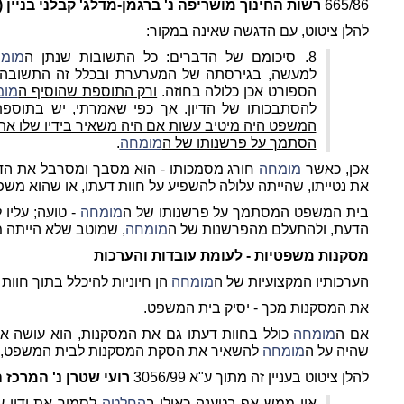
665/86
רשות החינוך מושריפה נ' ברגמן-מדלג' קבלני בניין 
להלן ציטוט, עם הדגשה שאינה במקור:
8. סיכומם של הדברים: כל התשובות שנתן ה
מומ
למעשה, בגירסתה של המערערת ובכלל זה התשובה 
הספורט אכן כלולה בחוזה.
ורק התוספת שהוסיף ה
מומ
להסתבכותו של הדיון
. אך כפי שאמרתי, יש בתוספת
המשפט היה מיטיב עשות אם היה משאיר בידיו שלו את
הסתמך על פרשנותו של ה
מומחה
.
אכן, כאשר
מומחה
חורג מסמכותו - הוא מסבך ומסרבל את הדי
את נטייתו, שהייתה עלולה להשפיע על חוות דעתו, או שהוא מש
בית המשפט המסתמך על פרשנותו של ה
מומחה
- טועה; עליו
הדעת, ולהתעלם מהפרשנות של ה
מומחה
, שמוטב שלא הייתה מ
מסקנות משפטיות - לעומת עובדות והערכות
הערכותיו המקצועיות של ה
מומחה
הן חיוניות להיכלל בתוך חוות 
את המסקנות מכך - יסיק בית המשפט.
אם ה
מומחה
כולל בחוות דעתו גם את המסקנות, הוא עושה 
שהיה על ה
מומחה
להשאיר את הסקת המסקנות לבית המשפט, וב
להלן ציטוט בעניין זה מתוך ע"א 3056/99
רועי שטרן נ' המרכז 
אין ממש אף בטענה כאילו ב
החלטה
לסמוך את ידיו על