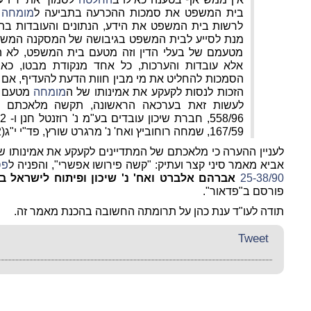
בית המשפט את סמכות ההכרעה בתביעה ל
מומחה
מ
לרשות בית המשפט את הידע, הנתונים והעובדות בתח
מנת לסייע לבית המשפט בגיבושה של המסקנה המשפט
מטעמם של בעלי הדין וזה מטעם בית המשפט, לא הת
אלא עובדות והערכות, כל אחד מנקודת מבטו, כ
הסמכות להחליט את מי מבין חוות הדעת להעדיף, אם ב
הזכות לנסות לקעקע את אמינותו של ה
מומחה
מטעם ב
לעשות זאת בערכאה הראשונה, תקשה מלאכתם 
167/59, שמחה רוחוביץ ואח' נ' מרגרט שורץ, פד"י י"ג(2), 1233, 1234).
לעניין ההערה כי מלאכתם של המתדיינים לקעקע את אמינותו 
אביא מאמר סיני קצר ועתיק: "קשה פירושו אפשרי", והפניה ל
פס
25-38/90
אברהם אלברט ואח' נ' שיכון ופיתוח לישראל ב
פורסם ב"פדאור".
תודה לעו"ד ענת כהן על תרומתה החשובה בהכנת מאמר זה.
Tweet