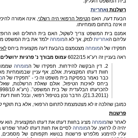
בית המשפט העליון.
רשלנות ו
אחריות
הבעת דעה, האם
הטיפול הרפואי היה רשלני
, אינה אמורה להיכ
זו אינה בתחום מומחיותו.
אמנם בית המשפט צריך לשקול, האם בית החולים ו/או הרופא
עליהם ה
אחריות
לנזק, אך לא ה
מומחה
ילמד את בית המשפט מי 
תפקידו של ה
מומחה
מצטמצם בהבעת דעה מקצועית ביחס
לאי
ראה בעניין זה רע"א 6022/15
עמוס מבורך נ' פרגיות ירושלים
2. דין הבקשה להידחות. תפקידו של ה
מומחה
שממונה
חוות דעתו המקצועית. אולם, אף עניין שבמומחיות מ
כבר נאמר בפסיקת בית משפט זה כי - "תפקידו של ה
מ
ביחס לאיכות הטיפול, אולם שאלת הרשלנות, שאלה 
(21.3.2011). הדבר נכון בטיפול רפואי, ובכל חוות דעת
כמובן שהלכה זו לא מצטמצמת לתחום הרפואי, אלא בת תוקף לג
פרשנות
לאחר שה
מומחה
מציג בחוות דעתו את דעתו המקצועית, הוא על
יהיה לו לרועץ. על ה
מומחה
לסיים את חוות דעתו לאחר שפרש בת
עליו להימנע מלפרש פרשנות בנושא תקפותם של מסמכים, ו