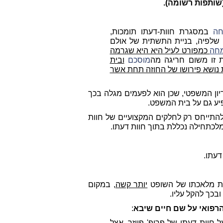
(שותפות רשומה).
חה
במסגרת חוות-דעתו תומכות,
שלפיה, בניית התשתית של אולם
חה
כמפורט לעיל היא היא שגרמה
 זו משום חריגה מה
מוסכם
ובית
 נושא פירושו של החוזה תחת אשר
ון המשפטי, שכן הוא לפעמים מגלה בכך
פיע גם על בית המשפט.
 להתייחס רק לחלקים המקצועיים של חוות
לכתחילה נכללת בתוך חוות דעתו.
דעתו.
את מלאכתו של השופט
יותר קשה,
במקום
כך להקל עליו.
הרפואי על שם חיים שיבא
:
 חוות דעתו של פרופ' פייזר, אצל