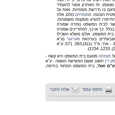
טעמו. זה האחרון אמור להעמיד
ום בו נדרשת מומחיות, וזאת על
ית הנכונה. ה
מומחים
כולם, אלה
יימרו להציע מסקנות משפטיות,
אשר לבית המשפט נותרה שמורה
כלל. כך או כך, למתדיינים שמורה
ית המשפט, אולם משלא השכילו
שבעתיים בערכאת ה
ערעור
(ע"א
558/96, חברת שיכון עובדים בע"מ נ' רוזנטל חנן ו- 32 - אח', פ"ד נב(4),563, 571; ע"א
של
מומחה
מטעם בית המשפט היא קשה -
ק דין
חשוב ששם המשישה הושגה - ע"א
ע"מ ואח',
בית המשפט המחוזי בחיפה,
הדפס עמוד
שלח לחבר