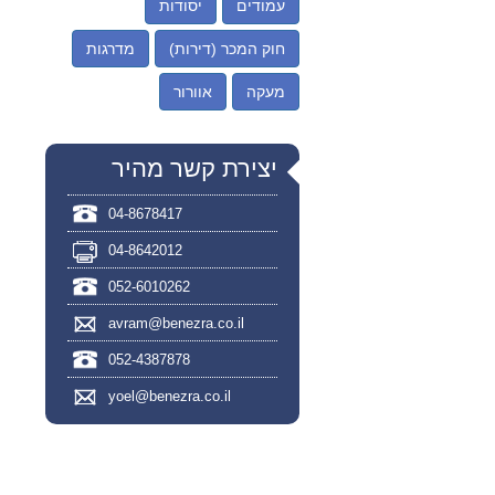
עמודים
יסודות
חוק המכר (דירות)
מדרגות
מעקה
אוורור
יצירת קשר מהיר
04-8678417
04-8642012
052-6010262
avram@benezra.co.il
052-4387878
yoel@benezra.co.il