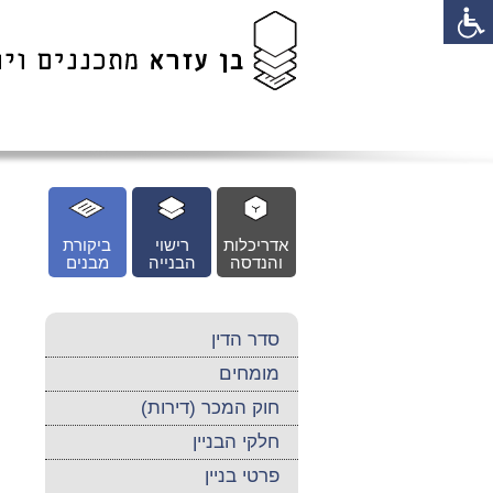
לג
כן
זי
אדריכלות
רישוי
ביקורת
והנדסה
הבנייה
מבנים
סדר הדין
מומחים
חוק המכר (דירות)
חלקי הבניין
פרטי בניין