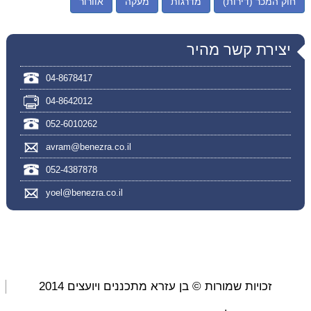
חוק המכר (דירות)
מדרגות
מעקה
אוורור
יצירת קשר מהיר
04-8678417
04-8642012
052-6010262
avram@benezra.co.il
052-4387878
yoel@benezra.co.il
זכויות שמורות © בן עזרא מתכננים ויועצים 2014