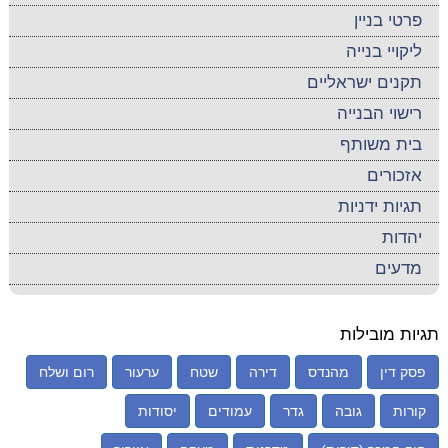
פרטי בניין
ליקויי בנייה
תקנים ישראליים
רישוי הבנייה
בית משותף
אזכורים
תגיות ידניות
יהדות
מדעים
תגיות מובילות
פסק דין
מהנדס
דירה
שטח
ערעור
רום ושלח
קורות
גובה
גדר
עמודים
יסודות