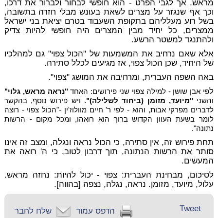
מראש, אך לגבי הפרט - הוא חופשי לבחור ולברור את דרכו,
וכך אף שנגזר על מצרים לשאת בעונש מבלי חזרה בתשובה,
בשל רוע מעלליהם בתקופת השעבוד בטרם יציאת בני ישראל
ממצרים, כל יחיד מבין המצרים היה חופשי להיות צדיק
ולהתנגד למשטר הרשע.
אלא שאם נרחיב את המשמעות של "הכול צפוי" גם למהלכיו
של היחיד, שכן הכול צפוי, אז מגיעים לכלל סתירה.
באה השפה העברית, ומרחיבה את המושג "צפוי".
ל
פי אבן שושן - למילה צפוי שני פירושים: האחד
"נראה מראש, גלוי"
והשני
"מיועד, מזומן (ביחוד לשלילה)"
. ויש פירוש נוסף, בהקשר
לדברים מפרקי אבות, והוא - לפי ר' חיים מוולוז'ין -"הכול צפוי - רוצה
לומר בשעת העוון הקדוש ברוך הוא רואהו, ומכל מקום - הרשות
נתונה".
תחת פירוש זה, אין סתירה, כי הכול נראה ונגלה, ומצב זה אינו
סותר את הרשות הנתונה, תוך דרבון לטוב, כי ה' רואה את
המעשים.
לסיכום, מבחינת העברית: צפוי - יכול להיות: נחזה מראש.
עלול, מיועד, מזומן. נראה, נגלה, נצפה [בהווה].
Tweet
הדפס עמוד
שלח לחבר