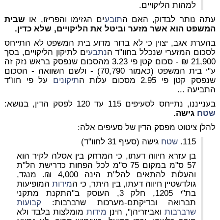
למהות הליקויים.
עתה נותר לבדוק, האם ה
תובע
ים הגזימו והפריזו, או
שבית
המשפט הוא אשר מזער וביטל את הליקויים, שלא כדין.
בהערת אגב, יצוין כי לא ברור מדוע בית המשפט לא התייחס
לסכום המזערי שנכלל בחוו"ד ה
נתבע
ים לתיקון הליקויים, בסך
21,900 ₪ - סכום קטן פי 3.23 מהסכום שנפסק בראש נזק זה
ע"י בית המשפט (כאמור 70,790) - ולשם השוואה - הסכום
שנפסק קטן פי 2.95 מסכום עלות ה
תיקונים
על פי חוו"ד
התביעה ...
בענייננו, נתייחס לסעיפים 115 עד 120 לפסק הדין, בנושא:
שטח
גישה.
להלן ציטוט מפסק הדין של סעיפים אלה:
115.
שטח
גישה (סעיף 31 לחוו"ד)
בן עזרא חיווה דעתו, כי המרחק בין אסלה לקיר הוא
57 ס"מ במקום 75 ס"מ לכל הפחות כדרישת הל"ת
והעלות להתאים להל"ת הינה 4,000 ₪. מנגד,
גולדשטיין חיווה דעתו, בין היתר, כי ה
מידות
המופיעות
בת"י 1205, חלק 3, העוסק ב"התקנת מתקני
תברואה ובדיקתם-מערכות שרברבות:
קבועות
שרברבות
ואביזריהן", הינן
מידות
מומלצות בלבד ולא