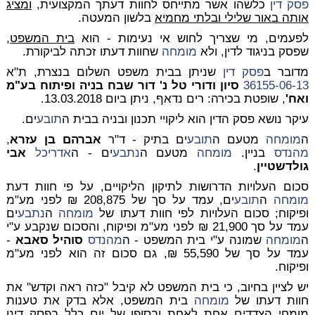
פסק דין
כלשהו אשר מתייחס לחוות דעתך המקצועית,
ומציג
אותה באור שלילי ובלתי מחמיא
בלשון המעטה.
לפעמים, מי שצריך לחוש אי נעימות - הוא
בית המשפט
,
שפסק בניגוד לדין, ולא
מומחה
שחוות דעתו זכתה לביקורת.
מדובר ב
פסק דין
שניתן בבית משפט השלום בנצרת, ת"א
36155-06-13
סיון ודורי טל נ' דור שבח בניה ופיתוח בע"מ
ואח'
, שופטת בכירה: רים נדאף, ניתן ביום 13.03.2018.
עיקר נושא פסק הדין הוא ליקויי תכנון ובניה בבית ה
תובע
ים.
ה
מומחה
מטעם ה
תובע
ים בתיק - ד"ר
אברהם בן עזרא
,
מהנדס
בניין.
מומחה
מטעם ה
נתבע
ים - ה
אדריכל
אבי
גולדשטיין
.
סכום העלויות הדרושות לתיקון הליקויים, על פי חוות דעת
מומחה
ה
תובע
ים, עמד על סך של 208,875 ₪ לפני מע"מ
ופיקוח; סכום העלויות לפי חוות דעתו של
מומחה
ה
נתבע
ים
עמד על סך 21,900 ₪ לפני מע"מ ופיקוח, והסכום שנקבע ע"י
ה
מומחה
שמונה ע"י בית המשפט - ה
מהנדס
סוהיל סאבא
-
עמד על סך של 55,590 ₪, גם סכום זה הוא לפני מע"מ
ופיקוח.
יש לציין בחיוב, כי בית המשפט לא קיבל "כזה ראה וקדש" את
חוות דעתו של
מומחה
בית המשפט, אלא בדק את טענות
מומחי הצדדים אחת לאחת ובסופו של יום כלל בפסק דינו