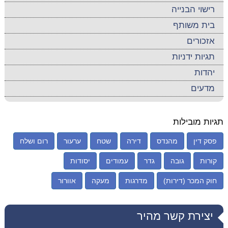
רישוי הבנייה
בית משותף
אזכורים
תגיות ידניות
יהדות
מדעים
תגיות מובילות
פסק דין
מהנדס
דירה
שטח
ערעור
רום ושלח
קורות
גובה
גדר
עמודים
יסודות
חוק המכר (דירות)
מדרגות
מעקה
אוורור
יצירת קשר מהיר