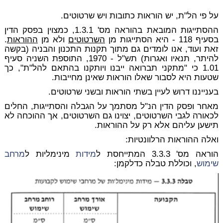
על פי הל"ת, יש הוראות כתובות ויש שרטוטים.
ההסתייגות המובאת בהוראה מס' 1.3.1, כמצוין בפסק הדין
בסעיף 118 - היא הסתייגות מן
השרטוטים
ולא מן
ההוראות
.
זאת ועוד, אנו לומדים גם מתוך תקנות התכנון והבניה (בקשה
להיתר, תנאיו ואגרות) תש"ל - 1970, התוספת השניה סעיף
1.01 כי "מתקני תברואה ייבנו ויותקנו בהתאם להל"ת", כך
שטעות היא לסבור שאלו הוראות שאינן מחייבות.
בענייננו דרוש לעיין בשתי הוראות ובשני שרטוטים.
מאחר ופסק הדין הנ"ל מסתמך על הגבלה והסתייגות, החלים
לכאורה לגבי השרטוטים, יצוינו גם השרטוטים, אך ההוכחה לא
תישען עליהם אלא רק על ההוראות.
ואלה ההוראות הרלוונטיות:
הוראה מס' 3.3.3 המתייחסת ל
מידות
מינימליות ל
מרחב
שימוש
, וכוללת טבלה כדלקמן: