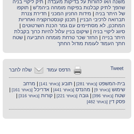
משנה ו/או להורות על בדיקות מעבדה
|
תיק ליקויי בניה
שהפך לתיק קבלנות בפיקוח מומחה ביהמ"ש
|
תוקפו
של היתר בניה
|
מידות החניון המכני
|
חדירת צנרת
תברואה לרכיבי הבניין
|
תכנון קונסטרוקציה ואחריות
המתכנן, לא מסתיימים עם גמר הכנת השרטוטים
|
סיווג ליקויי בניה
|
שיקום בניין עלול להיות כרוך בקבלת
היתר בנייה
|
החזר שכר טרחת מומחה התביעה
|
שטח
חתך העמוד לעומת מודול החתך
Tweet
הדפס עמוד
שלח לחבר
בית-המשפט
|
תובע
|
מרחב
[באתר 281]
[באתר 141]
שימוש
|
מהנדס
|
אדריכל
|
[באתר 9]
[באתר 441]
[באתר 161]
שטח
|
גובה
|
קורות
|
[באתר 396]
[באתר 221]
[באתר 316]
פסק דין
[באתר 482]