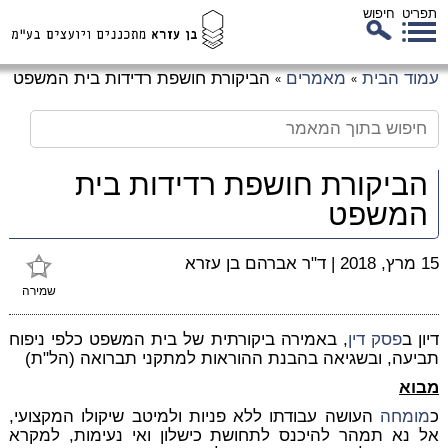
תפריט
חיפוש
לג
עמוד הבית
מאמרים
הביקורת חושפת רדידות בית המשפט
»
»
כן
זי
הביקורת חושפת רדידות בית
המשפט
15 מרץ, 2018
|
ד"ר אברהם בן עזרא
שמירה
דיון ב
פסק דין
, באמירה ביקורתית של בית המשפט כלפי ניפוח
תביעה, ובשגיאה בהבנת ההוראות למתקני תברואה (הל"ת)
מבוא
כ
מומחה
העושה עבודתו ללא פניות ולמיטב שיקולו המקצועי,
אל נא תמהר להיכנס לתחושת כישלון ואי נעימות, למקרא