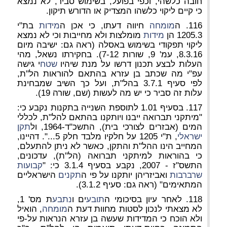
חובה כלשהי, וכפי בפועל, בשימוש סביר, לא נמצא
כי קיים ליקוי כלשהו המצדיק או הדורש תיקון.
116. ה
מומחה
חיווה דעתו, כי אכן ה
מידות
בת"י
1205.3 הן
מידות
מומלצות ולא מחייבות וכי לא נמצא
ליקוי תפקודי בשימוש באסלה (ראה גם: ישיבה מיום
8.3.16, עמ' 9, שורות 7-12). בחקירתו נשאל, מהי
העלות לבצע תכנון דרשו על מנת שיהיו
שטח
י גישה
עפ"י מה שכתב בן עזרא בהתאם להוראות הל"ת,
לפי סעיף 3.7.1 בהל"ת, ועל כך השיב שמבחינת
עלות זה סביר כי יש מה לעשות (שם, שורה 19).
117. בסעיף 1.01 לתוספת השנייה בתקנות נקבע כי:
"מיתקני תברואה ייבנו ויותקנו בהתאם להל"ת, לכללי
המים (אבזרים לצורכי בית), התשכ"ד-1964, ול
תקן
ישראלי
, ת"י 1205 על חלקיו מלבד חלק 5...". דהיינו,
המחייב הינו ההל"ת והתקן, כאשר לא ניתן להתעלם,
כי בהוראות למיתקני תברואה (הל"ת), עדכונים,
התשס"ז - 2007, נקבע בסעיף 3.1.4 כי: "
קבועות
שרברבות
ואביזריהן יותקנו על פי ה
תקנים
הישראליים
המתאימים" (ראה גם: סעיף 3.1.2).
118. לאחר עיון בסיכומי ה
תובע
ים ו
נתבע
ת מס' 1,
לא מצאתי לנכון לסטות מחוות דעת ה
מומחה
, הואיל
ולא הוכח כי המדידות שעשה בן עזרא הנראות על-פי