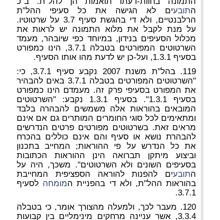
התמונה בחוות-דעתו תואמות הן להל"ת. ב"כ
ה
תובע
ים לא הגישה את כל סעיפי ההל"ת
הרלבנטיים, ולא די בהגשת סעיף 3.7 על שרטוטיו.
על מנת לקבל את מלוא התמונה יש לראות את
מכלול הסעיפים בנידון, במיוחד כפי שיובהר, מעמד
השרטוטים המפורטים בטבלה 3.7.1, הינו כמפורט
בסעיף 1.3.1, ועל-כן יש לדעת מהו אותו הסעיף.
119. בהל"ת משנת 2007 נקבע סעיף 3.7.1, כי:
"השרטוטים המפורטים בטבלה 3.7.1 באים להבהיר
את המפורט בסעיפי פרק זה. מעמדם הינו כמפורט
בסעיף 1.3.1". בסעיף 1.3.1 נקבע: "השרטוטים
המובאים בהוראות אלה משמשים להבהרה בלבד
ומתאימים לכל סוגי החומרים המותרים גם אם אינם
מראים זאת. בשרטוטים מפורטים פרטים הנדרשים
להבהרת נושא או סעיף והם אינם כוללים בהכרח
את כל הנדרש על פי ההוראות; המחייב בתכנון
וביצוע מיתקן תברואה הינן ההוראות הכתובות
בסעיפים השונים ולא השרטוטים". משכך, היה על
ה
תובע
ים להפנות להוראה הספציפית המחייבת
בהוראות ההל"ת, ולא די בהפניית ה
מומחה
לסעיף
3.7.1.
120. מעבר לכך, ולמעלה מהצורך אומר, כי בטבלה
3.3.4, אשר עניינה מרחקים מינימליים בין קבועות