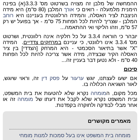
ההמחשה של מלבן זה מצויה בשרטוט מס' 3.3.3(א) בפינה
הימנית מלמעלה - רואים כי
אורך
המלבן (80 ס"מ) היא מידה
הניצבת לציר האסלה, והמידה הרלוונטית בענייננו היא
רוחב
המלבן - שצריך להיות לכל הפחות 75 ס"מ - אך בפועל יש רק
57 ס"מ, וזהו הליקוי ואי ההתאמה...
יובהר כי הוראה 3.3.4 על כל חלקיה אינה רלוונטית, ושרטוט
מס' 3.3.4 אינו רלוונטי, כי עניינם
במרחקים צדדיים
. המידה
"X" אשר בתיאור הסכמטי - היא המרחק [הצדדי] בין ציר
האסלה הקיר שבצידה, מידה אשר צריכה להיות לכל הפחות
40 ס"מ - ולא נטען דבר בעניין זה...
סיכום
אם ישעו לעצתנו, יוגש
ערעור
על
פסק דין
זה, וראוי שיוגש,
לאור השגיאה הכלולה בו.
מכל מקום, ה
מומחה
נקרא שלא להטעות את בית המשפט,
ובית המשפט נקרא שלא לקבל את דעתו של
מומחה
זה או
אחר מבלי לבודקה ולחוקרה בקפדנות.
מאמרים מקושרים
מומחה בית המשפט אינו בעל סמכות למנות מומחי