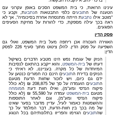
בו כדי להביא לקבלת הבקשה.
עינינו הרואות, כי בית המשפט הסכים באופן עקרוני עם
הטענה של ה
תובע
ים כלפי התבטאות ה
נתבע
ת, וקבע כי
"מוטב אילו
נתבע
ת הייתה מתנסחת אחרת בסיכומיה", אך לא
ראה בכך עילה מספקת, כדי להורות על מחיקת הסעיפים
הפוגעים.
פסק הדין
האווירה העכורה אכן ריחפה מעל בית המשפט, ואולי גם
השפיעה על פסק הדין. להלן ציטוט מתוך סעיף 226 לפסק
הדין:
הנזק של עגמת נפש הינו מטבע הדברים בשיקול
דעתו של
בית-המשפט
, והוא ייקבע בהתאם לנסיבות
המיוחדות של כל מקרה. בענייננו, לא ראיתי כי
הנזקים בדירת ה
תובע
ים הינם כה חמורים כנטען על
ידם גם כיום, ויש לזכור שחוות הדעת מטעם
ה
תובע
ים הועמדה על סך של 208,875 ₪ (לא כולל
פיקוח הנדסי ומע"מ), ואילו חוות דעת ה
מומחה
מטעם
בית-המשפט
עמדה על 55,590 ₪ (לא כולל
פיקוח הנדסי ומע"מ), וגם לאחר התוספות
וההשמטות כאמור לעיל, עדיין מדובר בפער שאינו
של מה בכך בין חוות-הדעת, דבר המלמד על כך
שה
תובע
ים הגזימו והפריזו בתלונותיהם בכל הנוגע