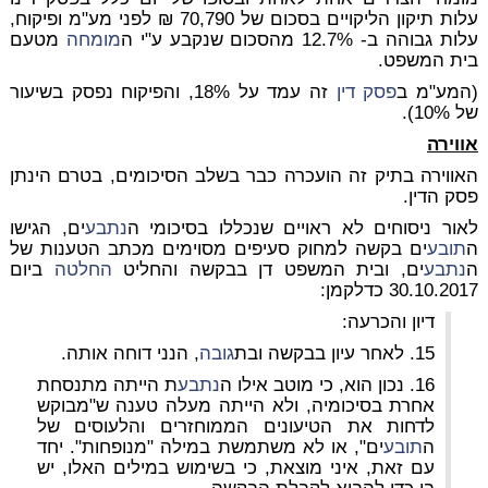
עלות תיקון הליקויים בסכום של 70,790 ₪ לפני מע"מ ופיקוח,
עלות גבוהה ב- 12.7% מהסכום שנקבע ע"י ה
מומחה
מטעם
בית המשפט.
(המע"מ ב
פסק דין
זה עמד על 18%, והפיקוח נפסק בשיעור
של 10%).
אווירה
האווירה בתיק זה הועכרה כבר בשלב הסיכומים, בטרם הינתן
פסק הדין.
לאור ניסוחים לא ראויים שנכללו בסיכומי ה
נתבע
ים, הגישו
ה
תובע
ים בקשה למחוק סעיפים מסוימים מכתב הטענות של
ה
נתבע
ים, ובית המשפט דן בבקשה והחליט
החלטה
ביום
30.10.2017 כדלקמן:
דיון והכרעה:
15. לאחר עיון בבקשה ובת
גובה
, הנני דוחה אותה.
16. נכון הוא, כי מוטב אילו ה
נתבע
ת הייתה מתנסחת
אחרת בסיכומיה, ולא הייתה מעלה טענה ש"מבוקש
לדחות את הטיעונים הממוחזרים והלעוסים של
ה
תובע
ים", או לא משתמשת במילה "מנופחות". יחד
עם זאת, איני מוצאת, כי בשימוש במילים האלו, יש