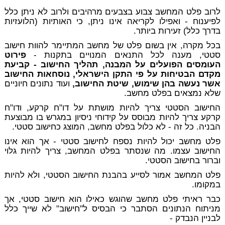
לרוב פלט המחשב צבוע בצבעים מרהיבים ולרוב לא ניתן כלל
לפיענוח - ואפילו לקריאה אינו ניתן, כי האותיות (הלועזיות
בדרך כלל) זעירות ביותר.
בכל מקרה, אין בשום פלט של מחשב המתיימר להוות חישוב
סטטי, מענה לכל התנאים המנויים בתקנות -
פירוט
העומסים הפועלים על המבנה, תהליך החישוב - קביעת
מקדם הבטיחות על פי התקן הישראלי, נוסחאות החישוב
אשר נעשה בהן שימוש, שיטת החישוב,
ועוד נתונים חיוניים
שלא נמצאים בפלט מחשב.
החישוב הסטטי צריך להיות מושתת על דו"ח קרקע, ודו"ח
קרקע צריך להיות מבוסס על קידוחי ניסיון במגרש בו מבוצעת
הבניה. כל זה - לא כלול בפלט מחשב, המוצג כחישוב סטטי.
פלט מחשב יכול להיות נספח לחישוב סטטי - אך הוא אינו
החישוב עצמו. מה שנסתר בפלט המחשב, צריך להיות גלוי
וברור בחישוב הסטטי.
פלט המחשב אמור
לסייע
בהבנת החישוב הסטטי, ולא להיות
במקומו.
כבר ראיתי פלט מחשב שהוגש כאילו הוא חישוב סטטי, אך
מניתוח הנתונים הסתבר כי הבסיס ל"חישוב" לא שייך כלל
לבניין הנבדק -