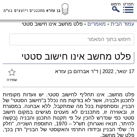
תפריט
חיפוש
לג
עמוד הבית
מאמרים
פלט מחשב אינו חישוב סטטי
»
»
כן
זי
פלט מחשב אינו חישוב סטטי
17 ינואר, 2022
|
ד"ר אברהם בן עזרא
שמירה
פלט מחשב, אינו תחליף לחישוב סטטי. יש וועדות מקומיות
לתכנון ולבניה, אשר לא בודקות מה נכלל ב"חישוב הסטטי" של
הבניין, ומסתפקות בכל מה שמתקבל, ללא אבחנה. במסגרת
זו, ובאווירה זו, מתכננים לא מעטים מגישים במקום חישוב
סטטי כפי שנדרש להכין על פי תקנות התכנון והבניה (בקשה
להיתר, תנאיו ואגרות) תש"ל – 1970, התוספת השנייה, "חלק
ה': שלד הבניין ובידודו התרמי והאקוסטי של הבניין" הדן בכך,
פלט של מחשב.