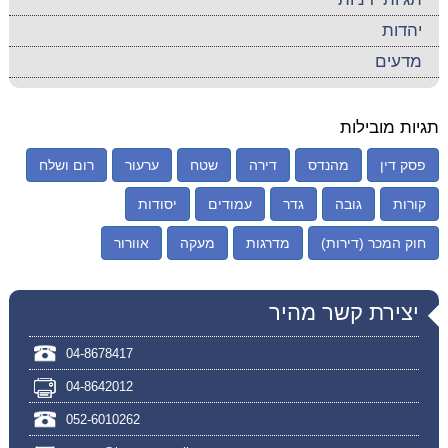
יהדות
מדעים
תגיות מובילות
פסק דין
מהנדס
דירה
שטח
ערעור
רום ושלח
קורות
גובה
גדר
עמודים
יסודות
חוק המכר (דירות)
מדרגות
מעקה
אוורור
יצירת קשר מהיר
04-8678417
04-8642012
052-6010262