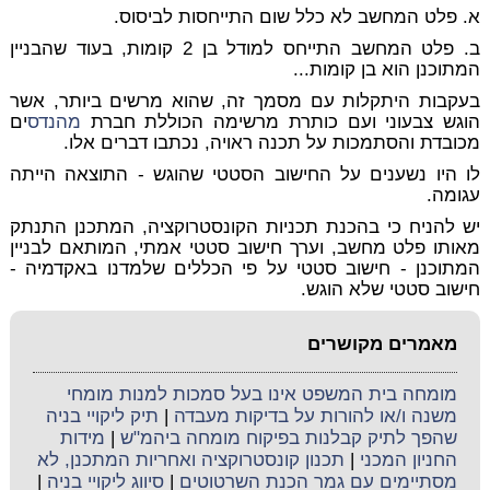
א. פלט המחשב לא כלל שום התייחסות לביסוס.
ב. פלט המחשב התייחס למודל בן 2 קומות, בעוד שהבניין
המתוכנן הוא בן קומות...
בעקבות היתקלות עם מסמך זה, שהוא מרשים ביותר, אשר
הוגש צבעוני ועם כותרת מרשימה הכוללת חברת
מהנדס
ים
מכובדת והסתמכות על תכנה ראויה, נכתבו דברים אלו.
לו היו נשענים על החישוב הסטטי שהוגש - התוצאה הייתה
עגומה.
יש להניח כי בהכנת תכניות הקונסטרוקציה, המתכנן התנתק
מאותו פלט מחשב, וערך חישוב סטטי אמתי, המותאם לבניין
המתוכנן - חישוב סטטי על פי הכללים שלמדנו באקדמיה -
חישוב סטטי שלא הוגש.
מאמרים מקושרים
מומחה בית המשפט אינו בעל סמכות למנות מומחי
משנה ו/או להורות על בדיקות מעבדה
|
תיק ליקויי בניה
שהפך לתיק קבלנות בפיקוח מומחה ביהמ"ש
|
מידות
החניון המכני
|
תכנון קונסטרוקציה ואחריות המתכנן, לא
מסתיימים עם גמר הכנת השרטוטים
|
סיווג ליקויי בניה
|