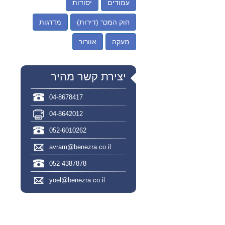
עמודים
יסודות
חוק המכר (דירות)
מדרגות
מעקה
אוורור
יצירת קשר מהיר
04-8678417
04-8642012
052-6010262
avram@benezra.co.il
052-4387878
yoel@benezra.co.il