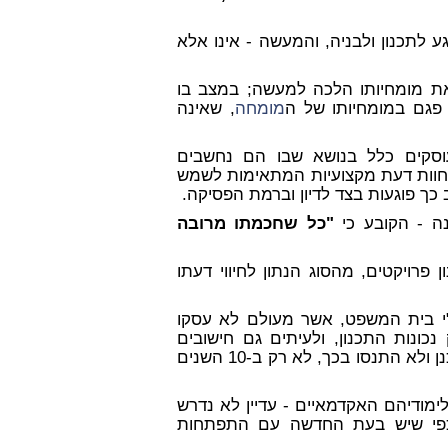
 לתכנון ולבניה, והמעשה - אינו אלא
ם את מומחיותו הלכה למעשה; במצב בו
 פגם במומחיותו של ה
מומחה
, ש
אינה
סקים כלל בנושא שבו הם נחשבים
 חוות דעת מקצועיות המתאימות לשמש
 כך פוגעות בצד לדיון וברמת הפסיקה.
ה - הקובע כי
"כל שחכמתו מרובה
ן פרויקטים, מהסוג הנתון לחיווי דעתו
י בית המשפט, אשר מעולם לא עסקו
כונות התכנון, ולעיתים גם חישובים
המהווים רקע לתכנון, במצב בו הם עצמם - לא יודעים לתכנן ולא התנסו בכך, לא רק ב-10 השנים
ימודיהם האקדמאיים - עדיין לא נדרש
, כפי שיש בעת החדשה עם התפתחות