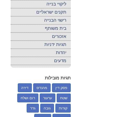
ליקויי בנייה
תקנים ישראליים
רישוי הבנייה
בית משותף
אזכורים
תגיות ידניות
יהדות
מדעים
תגיות מובילות
פסק דין
מהנדס
דירה
שטח
ערעור
רום ושלח
קורות
גובה
גדר