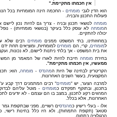
אין חכמתו מתקיימת."
הוא הדין לגבי
מומחים
- החכמה הינה המומחיות בכל הנוגע
פעולות התכנון והבניה.
מומחה
לנושאי תכנון ובניה - צריך גם להיות נכון לייש
ה
מומחה
לא עוסק כלל בעיקר (בנושאי מומחיותו) - נופל
יכולה להתקיים
.
במחוזותינו, בתי המשפט ממנים
מומחים
רבים שלא עו
ל
מומחים
, קרי, הם
מומחים
למומחיות, ומוציאים תחת ידם
את בית המשפט - אך בלתי ניתנות ליישום, לא נכונות, ועקב
בחירת
מומחה
חייבת להיות לאורו של המאמר מן המשנ
ממעשיו, אין חכמתו מתקיימת".
הקריטריון לבחינה של היות ה
מהנדס
-
מומחה
, הוא: תכנו
המקצועית, בעשר השנים האחרונות.
למרבה הצער, יש "
מומחים
" רבים המתמנים דרך קבע ע"
בתכנון, ובתוקף תפקידם כ
מומחים
- מוטל עליהם לבדוק נ
האחרונות, אלא בכלל.
אלו - בעלי רישיון כ
מהנדס
ים רשויים, מפני שבתקופת גמר ל
סטאג' (תקופת התמחות), ולא היו כלל בחינות רישוי
הרגולציה בתחום.