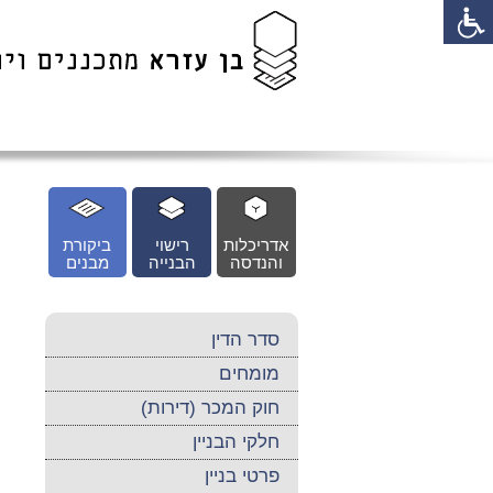
לג
כן
זי
אדריכלות
רישוי
ביקורת
והנדסה
הבנייה
מבנים
סדר הדין
מומחים
חוק המכר (דירות)
חלקי הבניין
פרטי בניין