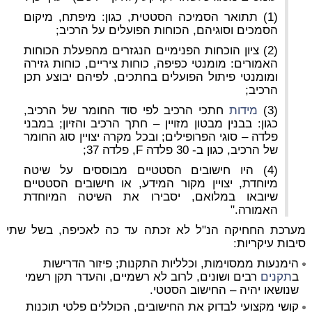
(1) תתואר הסמיכה הסטטית, כגון: מיפתח, מיקום
הסמכים וסוגיהם, הכוחות הפועלים על הרכיב;
(2) ציון הוכחות הפנימיים הנגזרים מהפעלת הכוחות
האמורים: מומנטי כפיפה, כוחות ציריים, כוחות גזירה
ומומנטי פיתול הפועלים בחתכים, לפיהם יבוצע תכן
הרכיב;
(3)
מידות
חתכי הרכיב לפי סוד החומר של הרכיב,
כגון: בבנין מבטון מזויין – חתך הרכיב והזיון; במבני
פלדה – סוגי הפרופילים; ובכל מקרה יצויין סוג החומר
של הרכיב, כגון ב- 30 פלדה F, פלדה 37;
(4) היו
חישובים הסטטיים
מבוססים על שיטה
מיוחדת, יצויין מקור המידע, או
חישובים הסטטיים
שיובאו במלואם, יסבירו את השיטה המיוחדת
האמורה."
מערכת החחיקה הנ"ל לא זכתה עד כה לאכיפה, בשל שתי
סיבות עיקריות:
הימנעות ממסוימות, וכלליות התקנות; פיזור הדרישות
ב
תקנים
רבים ושונים, לרוב לא רשמיים, והעדר תקן רשמי
שנושאו יהיה – החישוב הסטטי.
קושי מקצועי לבדוק את החישובים, הכוללים פלטי תוכנות