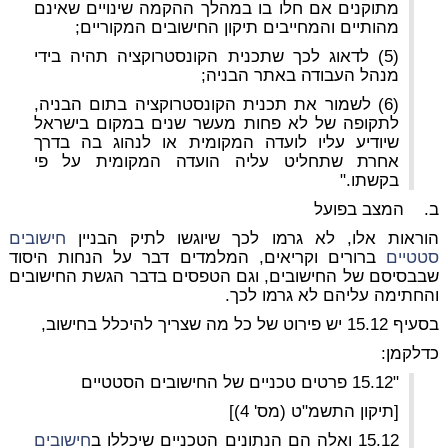
מתוקנים אם חלו בו במהלך ההקמה שינויים שאינם
מהותיים והמחייבים תיקון החישובים המקוריים;
(5) לדאוג לכך שתכנית הקונסטרוקציה תהיה בידי
מנהל העבודה באתר הבניה;
(6) לשמור את תכנית הקונסטרוקציה בתום הבניה,
לתקופה של לא פחות מעשר שנים במקום בישראל
שיודיע עליו לועדה המקומית או לנהוג בה בדרך
אחרת שתחליט עליה הועדה המקומית על פי
בקשתו."
ב.
המצב בפועל
הוראות אלו, לא גרמו לכך שיוגשו לתיק הבניין
חישובים
סטטיים
ברורים וקריאים, המלמדים דבר על הנחות היסוד
שבבסיסם של החישובים, וגם הטפסים בדבר הגשת החישובים
והחתימה עליהם לא גרמו לכך.
בסעיף
15.12
יש פירוט של כל מה שצריך להיכלל בחישוב,
כדלקמן:
"15.12 פרטים טכניים של
החישובים הסטטיים
[תיקון התשמ"ט (מס' 4)]
15.12 ואלה הם הנתונים הטכניים שיכללו
ב
חישובים