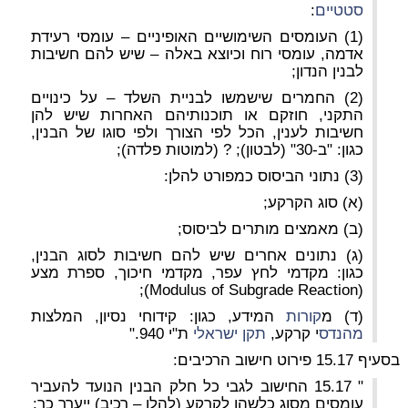
סטטיים
:
(1) העומסים השימושיים האופיניים – עומסי רעידת
אדמה, עומסי רוח וכיוצא באלה – שיש להם חשיבות
לבנין הנדון;
(2) החמרים שישמשו לבניית השלד – על כינויים
התקני, חוזקם או תוכנותיהם האחרות שיש להן
חשיבות לענין, הכל לפי הצורך ולפי סוגו של הבנין,
כגון: "ב-30" (לבטון); ? (למוטות פלדה);
(3) נתוני הביסוס כמפורט להלן:
(א) סוג הקרקע;
(ב) מאמצים מותרים לביסוס;
(ג) נתונים אחרים שיש להם חשיבות לסוג הבנין,
כגון: מקדמי לחץ עפר, מקדמי חיכוך, ספרת מצע
(Modulus of Subgrade Reaction);
(ד) מ
קורות
המידע, כגון: קידוחי נסיון, המלצות
מהנדס
י קרקע,
תקן ישראלי
ת"י 940."
בסעיף
15.17
פירוט חישוב הרכיבים:
" 15.17 החישוב לגבי כל חלק הבנין הנועד להעביר
עומסים מסוג כלשהו לקרקע (להלן – רכיב) ייערך כך: