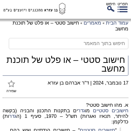
תפריט
חיפוש
לג
עמוד הבית
מאמרים
חישוב סטטי – או פלט של תוכנת
»
»
כן
מחשב
זי
חישוב סטטי – או פלט של תוכנת
מחשב
17 נובמבר, 2024
|
ד"ר אברהם בן עזרא
שמירה
א. מהו חישוב סטטי?
חישובים סטטיים
מו
גדר
ים בתקנות התכנון והבניה (בקשה
להיתר, תנאיו ואגרות) תש"ל – 1970, סעיף 1 (ה
גדר
ות)
כדלקמן:
"
חישובים סטטיים
" – חישובים הנדסיים שיש בהם