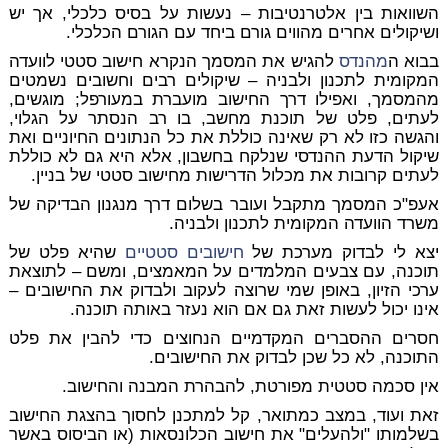
השוואות בין אלטרנטיבות – נעשות על בסיס כלכלי, אך יש
ושיקולים אחרים מהווים גורם ביחד עם הגורם הכלכלי.
בבוא ה
מהנדס
להגיש את המסמך הנקרא חישוב סטטי לוועדה
המקומית לתכנון ולבניה – שיקולים רבים וחשובים נשמטים
מהמסמך, ואפילו דרך החישוב מועברת במעורפל; מוגשים,
לעתים, פלט של תוכנת מחשב, בו רב הנסתר על הגלוי,
והגשה כזו לא רק שאינה כוללת את כל הנתונים החיוניים ואת
שיקול הדעת ההנדסי שנלקח בחשבון, אלא היא גם לא כוללת
לעתים קרובות את מכלול הדרישות מחישוב סטטי של בניין.
אעפ"כ המסמך מתקבל ועובר בשלום דרך מנגנון הבדיקה של
משרד הוועדה המקומית לתכנון ולבניה.
יצא לי לבדוק מערכת של
חישובים סטטיים
שהיא פלט של
תוכנה, עם צבעים המלמדים על המאמצים, ומשם – לתוצאת
ערכי הזיון, באופן שמי שרוצה לעקוב ולבדוק את החישובים –
אינו יכול לעשות זאת גם אם הוא נעזר באותה תוכנה.
חסרים ההסברים המקדמיים הנחוצים כדי להבין את פלט
התוכנה, לא כל שכן לבדוק את החישובים.
אין סכמה סטטית מפורטת, להבהרת המבנה והחישוב.
זאת ועוד, במצב כמתואר, קל למתכנן לחסוך בהצגת החישוב
בשלמותו "ולהעלים" את חישוב הכלונסאות (או הביסוס באשר