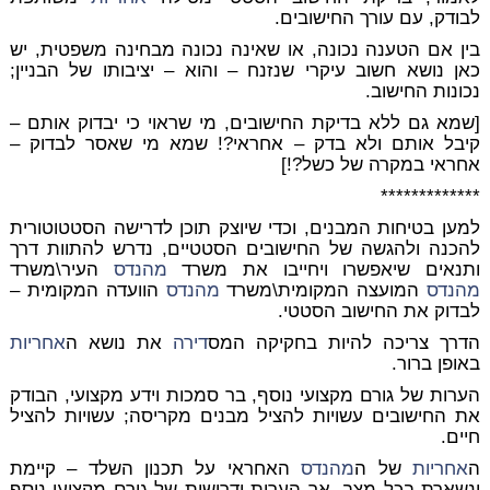
לבודק, עם עורך החישובים.
בין אם הטענה נכונה, או שאינה נכונה מבחינה משפטית, יש
כאן נושא חשוב עיקרי שנזנח – והוא – יציבותו של הבניין;
נכונות החישוב.
[שמא גם ללא בדיקת החישובים, מי שראוי כי יבדוק אותם –
קיבל אותם ולא בדק – אחראי?! שמא מי שאסר לבדוק –
אחראי במקרה של כשל?!]
*************
למען בטיחות המבנים, וכדי שיוצק תוכן לדרישה הסטטוטורית
להכנה ולהגשה של החישובים הסטטיים, נדרש להתוות דרך
ותנאים שיאפשרו ויחייבו את משרד
מהנדס
העיר\משרד
מהנדס
המועצה המקומית\משרד
מהנדס
הוועדה המקומית –
לבדוק את החישוב הסטטי
.
הדרך צריכה להיות בחקיקה המס
דירה
את נושא ה
אחריות
באופן ברור.
הערות של גורם מקצועי נוסף, בר סמכות וידע מקצועי, הבודק
את החישובים עשויות להציל מבנים מקריסה; עשויות להציל
חיים.
ה
אחריות
של ה
מהנדס
האחראי על תכנון השלד – קיימת
ונשארת בכל מצב, אך הערות ודרישות של גורם מקצועי נוסף