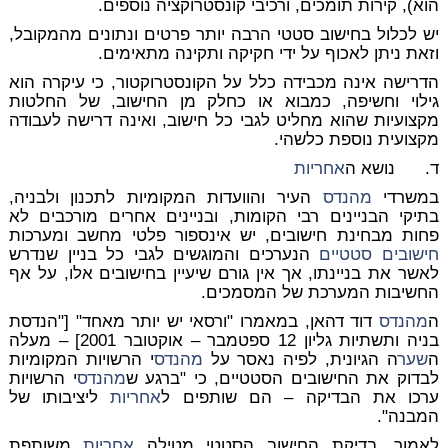
הוא), קירות תומכים, ורכיבי קונסטרוקציה נוספים.
יש לכלול בחישוב סטטי הרבה יותר פרטים ונתונים מהמקובל,
וזאת ניתן לאכוף על ידי חקיקה ותקינה מתאימים.
הדרישה אינה מכבידה כלל על הקונסטרוקטור, כי עיקרה הוא
גילוי וחשיפה
, כמבוא או כחלק מן החישוב, של החלטות
מקצועיות שהוא מחליט לגבי כל חישוב,
ואינה דרישה לעבודה
מקצועית נוספת כלשהי
.
ד.
נושא ה
אחריות
במשרדי
מהנדס
העיר והוועדות המקומיות לתכנון ולבניה,
בתיקי הבניינים רבי הקומות, ובניינים אחרים מורכבים לא
פחות מבחינת חישובים, יש אינספור פלטי מחשב ומערכות
חישובים סטטיים
הנערכים והמוגשים לגבי כל בניין שנדרש
לאשר את בניינתו, אך אין גורם שיעיין בחישובים אלו, על אף
החשיבות המערכת של המסמכים.
ה
מהנדס
דוד דהאן, במאמרו "ורסאי יש יותר מאחד" ["הנדסת
בניה ותשתיות גליון 12 ספטמבר – אוקטובר 2001] – מעלה
ה
שער
ה הגיונית, לפיה נאסר על
מהנדס
י הרשויות המקומיות
לבדוק את החישובים הסטטיים, כי "ברגע ש
מהנדס
י הרשויות
ערכו את הבדיקה – הם שותפים ל
אחריות
ליציבותו של
המבנה".
לאמור, בדיקת החישוב הסטטי מטילה
אחריות
משותפת