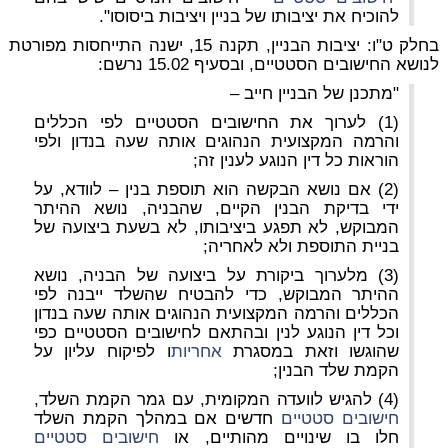
להוכיח את יציבותו של בניין ויציבות ביסוסו".
בחלק ט"ו: יציבות הבניין, תקנה 15, ישנה התייחסות מפורטת
לנושא החישובים הסטטיים, ובסעיף
15.02
נרשם:
"מתכנן של הבניין חייב –
(1) לערוך את
החישובים הסטטיים
לפי הכללים
והרמה המקצועית הנהוגים אותה שעה בנדון ולפי
הוראות כל דין הנוגע לענין זה;
(2) אם נושא הבקשה הוא תוספת בנין – לוודא, על
ידי בדיקת הבנין הקיים, שהבניה, נושא ההיתר
המבוקש, לא תפגע ביציבותו, לא בשעת ביצועה של
בניית התוספת ולא לאחריה;
(3) מלערוך ביקורת על ביצועה של הבניה, נושא
ההיתר המבוקש, כדי להבטיח שהשלד ייבנה לפי
הכללים והרמה המקצועית הנהוגים אותה שעה בנדון
וכל דין הנוגע לנין ובהתאם
לחישובים הסטטיים
כפי
שהוגשו וזאת במסגרת
אחריות
ו לפיקוח עליון על
הקמת שלד הבנין;
(4) להגיש לוועדה המקומית, עם גמר הקמת השלד,
חישובים סטטיים
חדשים אם במהלך הקמת השלד
חלו בו שינויים מהותיים, או
חישובים סטטיים