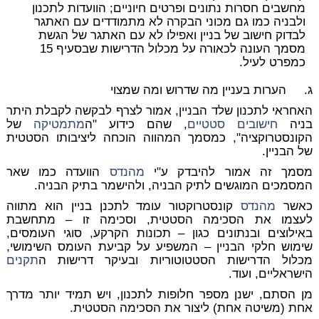
מחשבים חסרות נתונים ופרטים חיוניים; הוועדות לתכנון
ולבניה כמו גם מכוני הבקרה לא מתמודדים עם האתגר
לבדוק חישוב של בניין ואפילו לא עם האתגר של הגשת
מסמך העונה לכאורה על מכלול הדרישות שבסעיף 15
כמפרט לעיל.
ג.
הערות בעניין מה שדרוש ומה שמצוי
האחראי לתכנון שלד הבניין, אמור לצרף לבקשה לקבלת היתר
בניה
חישובים סטטיים
, שהם כידוע "ה
מתמטיקה
של
הקונסטרוקציה", כמסמך המהווה הוכחה ליציבותו הסטטית
של הבניין.
מסמך זה אמור להיבדק ע"י
מהנדס
הוועדה כמו שאר
המסמכים המוגשים לתיק הבניה, ולהישמר בתיק הבניה.
כאשר
מהנדס
קונסטרוקטור עומד לתכנן בניין הוא מתווה
לעצמו את הסכימה הסטטית, וסכימה זו – מתחשבת
באילוצים ובנתונים כגון – תכונות הקרקע, סוגי העומסים,
שימוש חלקי הבניין – המשפיע על קביעת העומס השימושי,
מכלול הדרישות הסטטוטוריות ובעיקר דרישות ה
תקנים
הישראליים, ועוד.
מן הסתם, ישנן מספר חלופות לתכנון, ויש תמיד יותר מדרך
אחת (משיטה אחת) ליצור את הסכימה הסטטית.