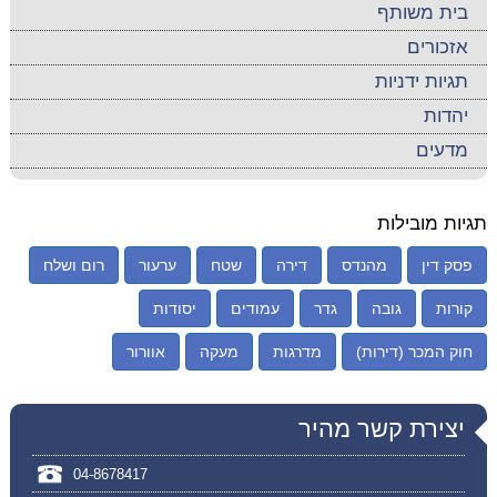
בית משותף
אזכורים
תגיות ידניות
יהדות
מדעים
תגיות מובילות
פסק דין
מהנדס
דירה
שטח
ערעור
רום ושלח
קורות
גובה
גדר
עמודים
יסודות
חוק המכר (דירות)
מדרגות
מעקה
אוורור
יצירת קשר מהיר
04-8678417