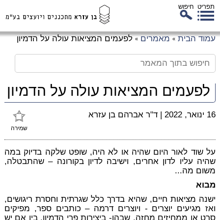
תפריט
חיפוש
לג
עמוד הבית
מאמרים
לפעמים המציאות עולה על הדמיון
»
»
כן
זי
לפעמים המציאות עולה על הדמיון
16 ינואר, 2022
|
ד"ר אברהם בן עזרא
שמירה
על שוד לאור היום שהיה או לא היה, שופט שלקה בדיוק במה
שהיה עליו לדון אחרים, וישיבה לדיון בקורונה – שהתבטלה,
משום מה...
מבוא
ישנה מציאות חיים, שהיא בדרך כלל שגרתית וחסרת ריגושים,
ואז מגיעים יוצרים - ויוצרים דרמה – כותבים ספר, מפיקים
סרט או ממחיזים מחזה, שבהן- ביצירות פרי הדמיון, בין אם יש