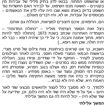
או שהשופט המחוזי, בבואו לדון בתיק פלילי של עבירות מין
בקטינים – הושעה מכס השיפוט, עד לבירור האם החשדות נגד
השופט בדיוק באותו נושא שבו היה עליו לדון את הנאשמים –
מבוססים על עובדות, או לא, והיו דברים מעולם...
הם, הרופאים, אינם חיצוניים למציאות, הכוללת גם אותם.
ניצל זאת הסופר הצרפתי מולייר – "החולה המדומה" –
הקומדיה האחרונה שכתב בשנת 1673. [החולה למד להיות
רופא, מתוך אמונה והבנה, כי על ידי כך שיהיה רופא – כבר לא
יהיה חולה, שכן הוא רופא...]
השבוע, כך אנו קוראים בעיתונות, צוות צילום של סרט מצרי,
בראשות הבמאי המצרי סאלח חוסני, בדרכו לאתר הצילומים
ממערב לקהיר - הותקף על ידי שודדים, וציודו נגנב. העלילה
התפתחה ממש כמו בסרטים – שכן השודדים נעצרו [היו אלה
כנופיות שלוחות רסן, כמו אצלנו בנגב הפרוע, שמטרתן היא
לגבות דמי חסות], ומצד שני – באופן מפתיע - הבמאי הודה
בחקירתו כי בדה את סיפור מעשה התקיפה והשוד מליבו –
האמת היא, שלא היה ולא נברא...
ללמדך, כי לא מסובך כלל לעצור ולהאשים מבצעי שוד לאור
היום – אף על פי שלא היה שוד ולא היה כלום, וכן, שידיעה על
שוד שלא היה – יכול להיות לה גם המשך עלילתי.
המשך עלילתי