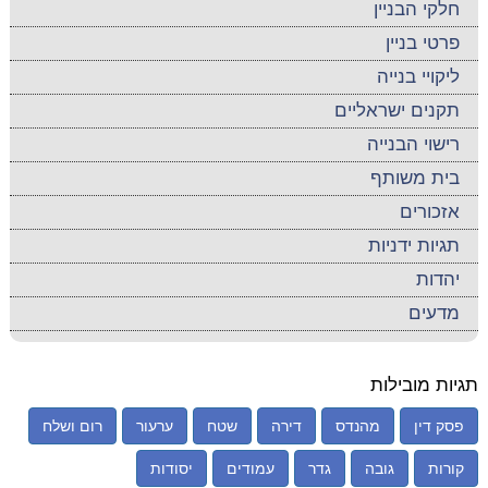
חלקי הבניין
פרטי בניין
ליקויי בנייה
תקנים ישראליים
רישוי הבנייה
בית משותף
אזכורים
תגיות ידניות
יהדות
מדעים
תגיות מובילות
פסק דין
מהנדס
דירה
שטח
ערעור
רום ושלח
קורות
גובה
גדר
עמודים
יסודות