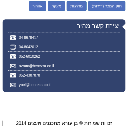
חוק המכר (דירות)
מדרגות
מעקה
אוורור
יצירת קשר מהיר
04-8678417
04-8642012
052-6010262
avram@benezra.co.il
052-4387878
yoel@benezra.co.il
זכויות שמורות © בן עזרא מתכננים ויועצים 2014