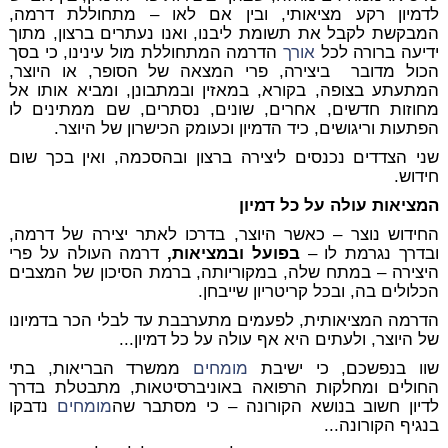
לדמיון רקע מציאותי, ובין אם לאו – מתחוללת דרמה,
המבקשת לקבל את תשומת ליבנו, ואנו נעתרים ברצון, מתוך
ידיעה ברורה לכל
אורך
הדרמה המתחוללת מול עינינו, כי בסך
הכול מדובר ביצירה, פרי המצאה של הסופר, או היוצר,
המתעתע בצופה, בקורא, במאזין ובמתבונן, ומביא אותו אל
מחוזות חדשים, אחרים, שונים, נסתרים, שם ממתינים לו
הפתעות וריגושים, כיד הדמיון וכעומק הכישרון של היוצר.
שני הצדדים נכנסים ליצירה ברצון ובהסכמה, ואין בכך שום
חידוש.
המציאות עולה על כל דמיון
החידוש נוצר – כאשר היוצר, בדרכו לאתר יצירה של דרמה,
ובדרך נגרמת לו –
בפועל ובמציאות,
דרמה העולה על פרי
היצירה – במתח שלה, במקוריותה, ברמת הסיכון של המצבים
הכלולים בה, ובכל קריטריון שייבחן.
הדרמה המציאותית, לפעמים מתערבבת עד לבלי הכר בדמיונו
של היוצר, ולעתים היא אף עולה על כל דמיון...
שוו בנפשכם, כי ישיבת
מומחים
ממשרד הבריאות, בתי
החולים ומחלקות הרפואה באוניברסיטאות, מתבטלת בדרך
לדיון חשוב בנושא הקורונה – כי מסתבר שה
מומחים
נדבקו
בנגיף הקורונה...