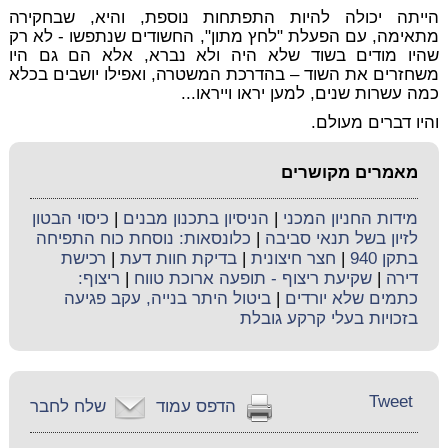
הייתה יכולה להיות התפתחות נוספת, והיא, שבחקירה
מתאימה, עם הפעלת "לחץ מתון", החשודים שנתפשו - לא רק
שהיו מודים בשוד שלא היה ולא נברא, אלא הם גם היו
משחזרים את השוד – בהדרכת המשטרה, ואפילו יושבים בכלא
כמה עשרות שנים, למען יראו וייראו...
והיו דברים מעולם.
מאמרים מקושרים
מידות החניון המכני
|
הניסיון בתכנון מבנים
|
כיסוי הבטון
לזיון בשל תנאי סביבה
|
כלונסאות: נוסחת כוח התפיחה
בתקן 940
|
חצר חיצונית
|
בדיקת חוות דעת
|
רכישת
דירה
|
שקיעת ריצוף - תופעה ארוכת טווח
|
ריצוף:
כתמים שלא יורדים
|
ביטול היתר בנייה, עקב פגיעה
בזכויות בעלי קרקע גובלת
Tweet
הדפס עמוד
שלח לחבר