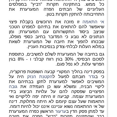
כל ממש. בהתקינה תקרות "רביץ" במפלסים
העליוניים של הבתים הפרה המערערת את
התחייבותה להתקין תקרות בטון.
אי התאמה
זו מזכה את הרוכשים בקבלת פיצוי
שיאפשר להם להתאים את בתיהם למפרט הטכני
שניצב ביסוד התקשרותם עם המערערת; ומן
הנתונים לא נובע כי המדובר בחיוב כספי מופלג,
שבכוחו להפוך את חיובה של המערערת לשאת
במלוא העלות לבלתי-צודק בנסיבות העניין.
גם בחיובה של המערערת לשלם למשיבים, כתוספת
לסכום הבסיסי, 30% בגין רווח קבלני ו - 8% בגין
הפרשי עלות, לא נפל פגם.
בפסק דינה בהליך המקורי קבעה השופטת פרוקצ'יה,
כי ב
גדר
חובתם לפעול ל
הקטנת הנזק
היה על
המשיבים לאפשר למערערת לתקן בבתיהם את
ליקויי הבניה, ומשלא עשו כן העמידה את
גובה
הפיצויים שפסקה להם על עלויות הביצוע בידי
המערערת עצמה. קביעה זו היתה יפה לליקויים ואי
התאמות שעל עצם קיומם לא היתה מחלוקת. דינה
של אי ההתאמה נשוא ענייננו איננו יכול להיות דומה.
עד למתן פסק הדין ב
ערעור
הראשון כפרה המערערת
בכך שהתקינה תקרות "רביץ" הפרה את חיובה