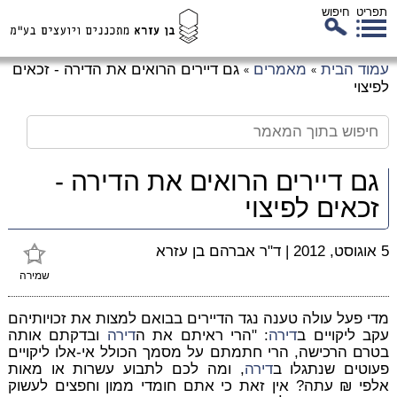
תפריט
חיפוש
לג
עמוד הבית
מאמרים
גם דיירים הרואים את הדירה - זכאים
»
»
כן
לפיצוי
זי
גם דיירים הרואים את הדירה -
זכאים לפיצוי
5 אוגוסט, 2012
|
ד"ר אברהם בן עזרא
שמירה
מדי פעל עולה טענה נגד הדיירים בבואם למצות את זכויותיהם
עקב ליקויים ב
דירה
: "הרי ראיתם את ה
דירה
ובדקתם אותה
בטרם הרכישה, הרי חתמתם על מסמך הכולל אי-אלו ליקויים
פעוטים שנתגלו ב
דירה
, ומה לכם לתבוע עשרות או מאות
אלפי ₪ עתה? אין זאת כי אתם חומדי ממון וחפצים לעשוק