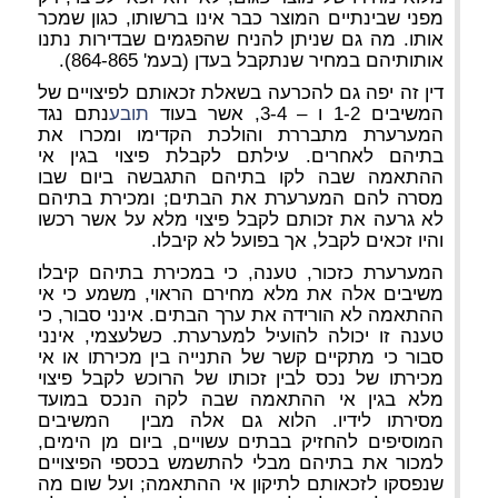
מפני שבינתיים המוצר כבר אינו ברשותו, כגון שמכר
אותו. מה גם שניתן להניח שהפגמים שבדירות נתנו
אותותיהם במחיר שנתקבל בעדן (בעמ' 864-865).
דין זה יפה גם להכרעה בשאלת זכאותם לפיצויים של
המשיבים 1-2 ו – 3-4, אשר בעוד
תובע
נתם נגד
המערערת מתבררת והולכת הקדימו ומכרו את
בתיהם לאחרים. עילתם לקבלת פיצוי בגין אי
ההתאמה שבה לקו בתיהם התגבשה ביום שבו
מסרה להם המערערת את הבתים; ומכירת בתיהם
לא גרעה את זכותם לקבל פיצוי מלא על אשר רכשו
והיו זכאים לקבל, אך בפועל לא קיבלו.
המערערת כזכור, טענה, כי במכירת בתיהם קיבלו
משיבים אלה את מלא מחירם הראוי, משמע כי אי
ההתאמה לא הורידה את ערך הבתים. אינני סבור, כי
טענה זו יכולה להועיל למערערת. כשלעצמי, אינני
סבור כי מתקיים קשר של התנייה בין מכירתו או אי
מכירתו של נכס לבין זכותו של הרוכש לקבל פיצוי
מלא בגין אי ההתאמה שבה לקה הנכס במועד
מסירתו לידיו. הלוא גם אלה מבין המשיבים
המוסיפים להחזיק בבתים עשויים, ביום מן הימים,
למכור את בתיהם מבלי להתשמש בכספי הפיצויים
שנפסקו לזכאותם לתיקון אי ההתאמה; ועל שום מה