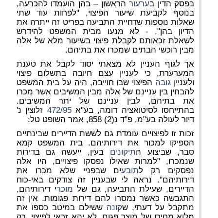
בפסק הדין ב
ערעור
הראשון – בהן הועמדו להכרעה,
בנוסף לקביעת שיעור הפיצוי, "לפחות עוד שתי
שאלות נוספות שדחיית התביעה בפריט זה ייתרה את
הדיון בהן", - לא מנעו מבית המשפט להידרש
לשאלת זכאותם לקבלת פיצוי בשיעור מלא של אלה
מבין רוכשי הבתים שמכרו את בתיהם.
אך לגוף העניין לא מצאתי יסוד לקבל את טענת
המערערת, כי לעניין עצם חיובה בתשלום פיצוי
ולעניין
גובה
הפיצוי שבו חוייבה, היה על בית המשפט
להבחין בין עניינם של אלה מבין המשיבים אשר מכרו
את בתיהם, לבין עניינם של יתר המשיבים.
בהתייחסו לסיטואציה דומה, בע"א
472/95
זלוצין נ'
דיור לעולה בע"מ, פ"ד נ(2) 858, אמר השופט טל:
זכות זו לפיצויים עומדת גם לששת הדיירים שבינתיים
הספיקו למכור את דירותיהם. בית המשפט קמא
סבר, שביצוע ה
תיקונים
בעין, ייעשה גם בדירות
שנמכרו, "למרות שאילו נפסקו פיצויים, היו אלה
נפסקים רק ל
תובע
ים שבפניי שלא מכרו את
דירותיהם". נראה לי שבעניין זה צודקים באי-כוח
הדיירים, שעילת התביעה, גם של
מוכר
י דירותיהם,
התגבשה כאשר נמסרו להם דירות פגומות. אין זה
מתקבל על דעתי, ש
קונה
ששילם במיטב כספו את
מלוא מחירו של מוצר פגום, לא יהא זכאי לפיצוי, רק