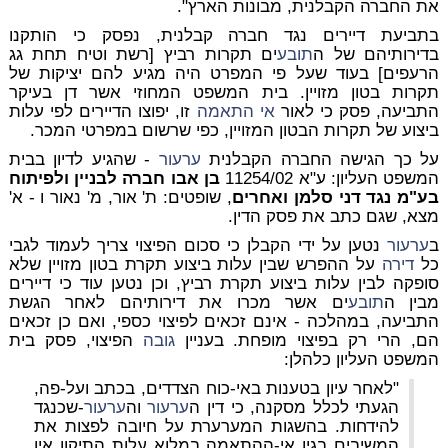
את החברה הקבלנית, מבונות הארץ".
בתביעת דיירים נגד חברה קבלנית, נפסק כי הותקנו
בדירותיהם של ה
תובע
ים תקרות רביץ [רשת וטיח תחת גג
הרעפים] בעוד שעל פי המפרט היה מגיע להם יציקות של
תקרות בטון מזויין. בית המשפט המחוזי אשר דן בעיקר
התביעה, פסק כי לאור
אי התאמה
זו, יפוצו הדיירים לפי עלות
ביצוע של תקרות הבטון המזויין, כפי שרשום במפרטי המכר.
על כך הגישה החברה הקבלנית
ערעור
- שהגיע לדיון בבית
המשפט העליון: ע"א 11254/02
בן אבו חברה לבניין ולפיתוח
בע"מ נגד דני סלמן ואחרים
, שופטים: ת' אור, מ' נאור ו - א'
מצא, שגם כתב את פסק הדין.
ב
ערעור
נטען על ידי הקבלן כי סכום הפיצוי צריך לעמוד לגבי
כל
דירה
על ההפרש שבין עלות ביצוע תקרת בטון מזויין שלא
סופקה לבין עלות ביצוע תקרת רביץ, וכן נטען עוד כי דיירים
מבין ה
תובע
ים אשר מכרו את דירותיהם לאחר הגשת
התביעה, במהלכה - אינם זכאים לפיצוי כספי, ואם כן זכאים
הם, הרי רק בפיצוי מופחת. בעניין
גובה
הפיצוי, פסק בית
המשפט העליון כלהלן:
"לאחר עיון בטענות באי-כוח הצדדים, בכתב ועל-פה,
הגעתי לכלל מסקנה, כי דין ה
ערעור
וה
ערעור
-שכנגד
להידחות. בהשגות המערערת על חיובה לפצות את
המשיבים בגין אי-ההתאמה במלוא עלות התיקון אין