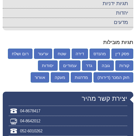
תגיות ידניות
יהדות
מדעים
תגיות מובילות
פסק דין
מהנדס
דירה
שטח
ערעור
רום ושלח
קורות
גובה
גדר
עמודים
יסודות
חוק המכר (דירות)
מדרגות
מעקה
אוורור
יצירת קשר מהיר
04-8678417
04-8642012
052-6010262