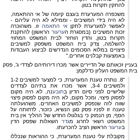
להתקין תקרות בטון.
משכפרה המערערת בעצם קיומה של אי ההתאמה,
לא היה בידי המשיבים - וממילא לא היה עליהם -
לאפשר למערערת לתקן
אי התאמה
זו. משהוכרה
זכות המשיבים (במסגרת ה
ערעור
הראשון) להתקנת
תקרות בטון, והדין הוחזר לבית המשפט המחוזי
להשלמה, צדק בית המשפט משפסק למשיבים
פיצויים במלוא הסכומים הנדרשים לביצוע העבודות
באמצעות קבלנים אחרים."
בעניין זכאותם של הדיירים אשר מכרו דירותיהם לצדדי ג', פסק
בית המשפט העליון כדלקמן:
"8. נותרה טענת המערערת, כי למצער למשיבים 1-2
ולמשיבים 3-4, אשר מכרו את בתיהם לצדדים
שלישיים לפני סיום הדיון ב
תובע
נה, לא היה מקום
לפסוק פיצוי, ומכל מקום, לא היה מקום לפסוק פיצוי
שווה לזה שנפסק למשיבים האחרים. משהועלתה
טענה זו לפניו פסק סגן הנשיא, כזכור, לדחותה על
הסף, מן הנמוק כי בגלגולו החדש של ההליך אין בית
המשפט רשאי לחרוג מ
גדר
השאלות שפסק הדין
ב
ערעור
הראשון הציב להכרעתו.
מקובלת עלי טענת המערערת, כי ההוראות שנכללו