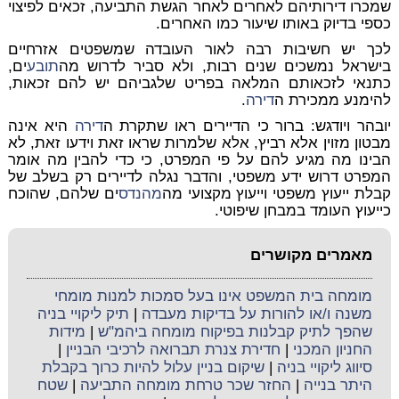
שמכרו דירותיהם לאחרים לאחר הגשת התביעה, זכאים לפיצוי
כספי בדיוק באותו שיעור כמו האחרים.
לכך יש חשיבות רבה לאור העובדה שמשפטים אזרחיים
בישראל נמשכים שנים רבות, ולא סביר לדרוש מה
תובע
ים,
כתנאי לזכאותם המלאה בפריט שלגביהם יש להם זכאות,
להימנע ממכירת ה
דירה
.
יובהר ויודגש: ברור כי הדיירים ראו שתקרת ה
דירה
היא אינה
מבטון מזוין אלא רביץ, אלא שלמרות שראו זאת וידעו זאת, לא
הבינו מה מגיע להם על פי המפרט, כי כדי להבין מה אומר
המפרט דרוש ידע משפטי, והדבר נגלה לדיירים רק בשלב של
קבלת ייעוץ משפטי וייעוץ מקצועי מה
מהנדס
ים שלהם, שהוכח
כייעוץ העומד במבחן שיפוטי.
מאמרים מקושרים
מומחה בית המשפט אינו בעל סמכות למנות מומחי
משנה ו/או להורות על בדיקות מעבדה
|
תיק ליקויי בניה
שהפך לתיק קבלנות בפיקוח מומחה ביהמ"ש
|
מידות
החניון המכני
|
חדירת צנרת תברואה לרכיבי הבניין
|
סיווג ליקויי בניה
|
שיקום בניין עלול להיות כרוך בקבלת
היתר בנייה
|
החזר שכר טרחת מומחה התביעה
|
שטח