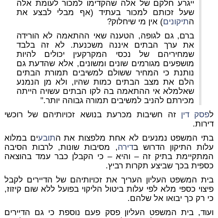
ייגרע חלקם של אלה שהקדימו למכור לעומת אלה
שעל זכותם למכור בעתיד (אף מבלי לבצע את
ה
תיקונים
) אין מי שיחלוק?
ברם, גם לגופה, הטענה שאי ההתאמה לא הורידה
את ערך הבתים איננה משכנעת. לא זה בלבד
שמחיריהם של נכסי המקרקעין יכולים להיות
מושפעים מגורמים שונים ומשונים, אלא שהדעת גם
נותנת כי המחיר ששולם למשיבים תמורת הבתים
הלם את מצב הבתים כמות שהיו, ולא מן הנמנע
שאלמלא אי ההתאמה בה לקו הבתים עשויה הייתה
מכירתם להניב למשיבים תמורה גבוהה יותר."
ל
פסק דין
זה חשיבות מכרעת בנושא זכויותיהם של רוכשי
דירות.
בתי המשפט נמנעים לא אחת מלפצות את ה
תובע
ים במלוא
עלות התיקון הדרוש ב
דירה
, מסיבות שונות, לרבות הסיבה
המתקיימת בתיק זה – והיא – כי הקבלן כבר עמד בהוצאה
כספית בכך שביצע תקרות רביץ.
בית המשפט העליון העריך את זכויותיהם של הדיירים לקבל
פיצוי כספי מלא לפי עלות ביטול הליקוי בפועל ללא שום קיזוז,
כי רק כך יבואו אל שלהם.
ועוד, בית המשפט העליון פסק פעם נוספת כי גם הדיירים