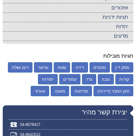
אזכורים
תגיות ידניות
יהדות
מדעים
תגיות מובילות
פסק דין
מהנדס
דירה
שטח
ערעור
רום ושלח
קורות
גובה
גדר
עמודים
יסודות
חוק המכר (דירות)
מדרגות
מעקה
אוורור
יצירת קשר מהיר
04-8678417
04-8642012