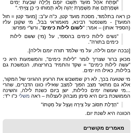
"וּפֶתַח אֹהֶל מוֹעֵד תֵּשְׁבוּ יוֹמָם וָלַיְלָה שִׁבְעַת יָמִים
וּשְׁמַרְתֶּם אֶת מִשְׁמֶרֶת יְהוָה וְלֹא תָמוּתוּ כִּי כֵן צֻוֵּיתִי."
כן ראה בתלמוד, מסכת מועד קטן, כ"ה ע"ב: [מועד קטן = חול
המועד] - משנפטר רבינא, מאמוראי בבל, מי שקונן עליו
(הספיד אותו) – אמר: "
לשום לילות כימים
", ורש"י מפרש:
"נשים לילות כימים בהספד, על (מי) ששם לילות
כימים בתורה".
[נבכה יומם ולילה, על מי שלמד תורה יומם ולילה].
מכאן ברור שצריך לומר "לילות כימים", והמשמעות היא כי
"עשה לילות כימים" = שקד והתמיד בחריצותו, הנמשכת גם
בלילות, כאילו היו ימים.
מי שטועה בכך, לא רק שמשבש את הרעיון ההגיוני של המקור,
אלא גם מתאר מצב הפוך למצב שאיליו כוונו הדברים, שהרי
...מי שעושה ימים כלילות, ישן ביום כשנת לילה, והשינה
הממושכת ביום היא סימן מובהק לעצלות – ראה
משלי
כ"ו י"ד:
"הַדֶּלֶת תִּסּוֹב עַל צִירָהּ וְעָצֵל עַל מִטָּתוֹ"
הכוונה היא לשנת יום.
מאמרים מקושרים