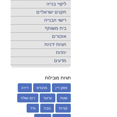
ליקויי בנייה
תקנים ישראליים
רישוי הבנייה
בית משותף
אזכורים
תגיות ידניות
יהדות
מדעים
תגיות מובילות
פסק דין
מהנדס
דירה
שטח
ערעור
רום ושלח
קורות
גובה
גדר