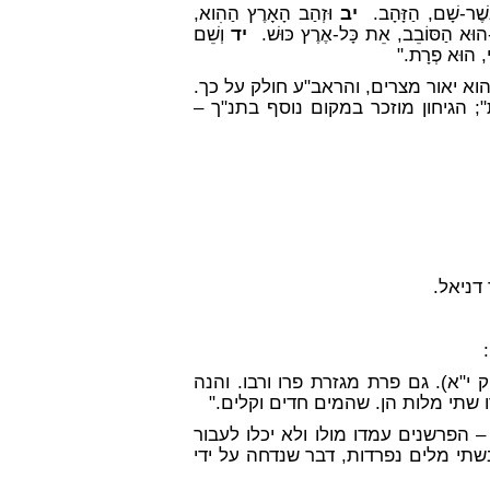
ֲשֶׁר-שָׁם, הַזָּהָב.
יב
וּזְהַב הָאָרֶץ הַהִוא,
ֹן--הוּא הַסּוֹבֵב, אֵת כָּל-אֶרֶץ כּוּשׁ.
יד
וְשֵׁם
עִי, הוּא פְרָת."
הוא יאור מצרים, והראב"ע חולק על כך.
; הגיחון מוזכר במקום נוסף בתנ"ך –
דניאל.
ק י"א). גם פרת מגזרת פרו ורבו. והנה
 שתי מלות הן. שהמים חדים וקלים."
 הפרשנים עמדו מולו ולא יכלו לעבור
בשתי מלים נפרדות, דבר שנדחה על ידי