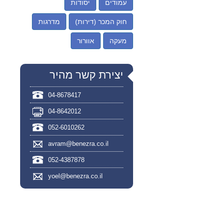
עמודים
יסודות
חוק המכר (דירות)
מדרגות
מעקה
אוורור
יצירת קשר מהיר
04-8678417
04-8642012
052-6010262
avram@benezra.co.il
052-4387878
yoel@benezra.co.il