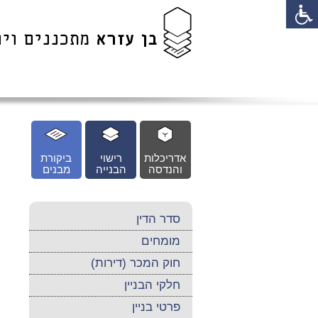
לג
כן
זי
אדריכלות
רישוי
ביקורת
והנדסה
הבנייה
מבנים
סדר הדין
מומחים
חוק המכר (דירות)
חלקי הבניין
פרטי בניין