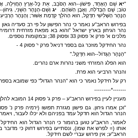
"
יא
שֵׁם הָאֶחָד, פִּישׁוֹן--הוּא הַסֹּבֵב, אֵת כָּל-אֶרֶץ הַחֲוִילָה, א
טוֹב; שָׁם הַבְּדֹלַח, וְאֶבֶן הַשֹּׁהַם.
יג
וְשֵׁם-הַנָּהָר הַשֵּׁנִי, גִּיחו
הַנָּהָר הַשְּׁלִישִׁי חִדֶּקֶל, הוּא הַהֹלֵךְ קִדְמַת אַשּׁוּר; וְהַנָּהָר הָרְבִי
בפירוש הראב"ע נאמר כי נהר הפישון על פי רב סעדיה גאון 
נהר הגיחון בארץ ישראל "והוא בא מפאת מזרחית דרומית"
מלכים א' פרק א' פסוק 33 ופסוק 38; ובמקומות נוספים.
נהר החידקל מוזכר גם בספר דניאל פרק י' פסוק 4 -
"הַנָּהָר הַגָּדוֹל--הוּא חִדָּקֶל."
הוא הפלג המזרחי משני נהרות ארם נהרים.
והנהר הרביעי הוא פרת.
רק על חידקל נאמר כי הוא "הנהר הגדול" כפי שמובא בספר 
-------*---------
מעניין לעיין בפירוש הראב"ע – פרק ג' פסוק 14 המובא להלן:
"וכן אמרו גיחון. גם פישון מגזרת תפושו (ירמיה פרק נ' פסו
הנהר הגדול הוא חדקל עמד בפניהם ולא יכלו לעבור, ויאמרו
לאמור, הראב"ע טוען בהומור כי הנהר הגדול הוא החידקל –
אותו (= לפרש את שמו), ונסתייעו בפירוש דחוק כי מדובר 
הראב"ע; אין פירוש עברי לשם חידקל.