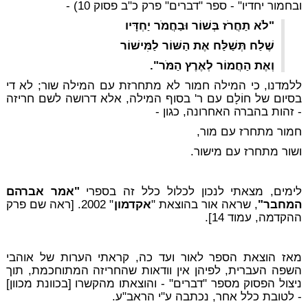
ובחמור יחדיו" - ספר "דברים" פרק כ"ב פסוק 10) -
"לֹא תַחֲרֹז בְּשׁוֹר וּבַחֲמֹר יַחְדָּיו
שֶׁלַח תְּשַׁלַּח אֶת הַשּׁוֹר לַמִּישׁוֹר
וְאֶת הַחֲמוֹר לְאֶרֶץ הַמֹּר".
ללמדנו, כי המילה חמור לא מתחרזת עם המילה שור; לא די
בסיום של חוֹלָם עם ר' בסוף המילה, אלא דרושה לשם חריזה
- זהות
בהברה האחרונה
, כגון -
חמור מתחרז עם מור,
ושור מתחרז עם מישור.
לימים, מצאתי לנכון לכלול כלל זה בספרי
"אמר אברהם
המחבר"
, שראה אור בהוצאת "
אקדמון
" 2002. [ראה שם פרק
ההקדמה, עמוד 14].
מאז הוצאת הספר לאור ועד כה, קראתי הערות של אוהבי
השפה העברית, לפיהן אין וודאות שהחריזה המתוחכמת, תוך
ניצול הפסוק מספר "דברים" - והוצאתו מהקשרו [בכוונת מכוון]
- לטובת כלל אחר, נכתבה ע"י הראב"ע.