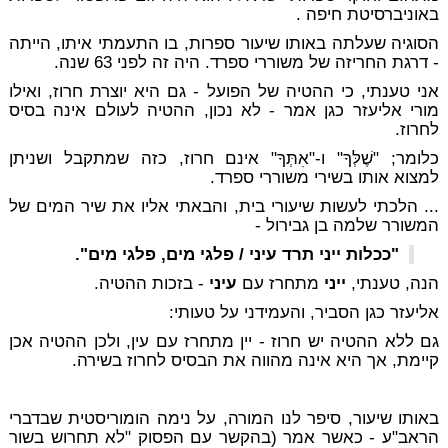
באוניברסיטת חיפה .
הסוגיה שעלתה באותו שיעור ספרות, בו התעמתי איתו, הייתה
- דרגת החריזה של משוררי ספרד. היה זה לפני 63 שנה.
אני טענתי, כי ההטיה של הפועל - גם היא יוצרת חרוז, ואילו
מורי אליעזר כגן אמר - לא נכון, ההטיה לעולם אינה בסיס
לחרוז.
כלומר; "שֶׁלְּךָ" ו-"אִתְּךָ" אינם חרוז, כזה שמתקבל ושניתן
למצוא אותו בשירי משוררי ספרד.
... הלכתי לעשות שיעורי בית, והבאתי אליו את שיר המים של
המשורר שלמה בן גבירול -
"ככלות ייני תרד עיני / פלגי מים, פלגי מים".
הנה, טענתי,
ייני
מתחרז עם
עיני
- בזכות ההטיה.
אליעזר כגן הסביר,
והעמידני על טעותי:
גם ללא ההטיה יש חרוז - יין מתחרז עם עין, ולכן ההטיה אכן
קיימת, אך היא אינה מהווה את הבסיס לחרוז בשירה.
באותו שיעור, סיפר לנו המורה, על נימה הומוריסטית שבדברי
הראב"ע - כאשר אמר (בהקשר עם הפסוק "לא תחרוש בשור