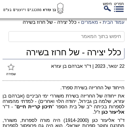
תפריט
חיפוש
לג
עמוד הבית
מאמרים
כלל יצירה - של חרוז בשירה
»
»
כן
זי
כלל יצירה - של חרוז בשירה
22 ינואר, 2023
|
ד"ר אברהם בן עזרא
שמירה
הייחוד של החריזה בשירת ספרד.
את ייחודה של החריזה בשירת משוררי ימי הביניים (אברהם בן
עזרא, שלמה בן גבירול, יהודה הלוי ואחרים) - למדתי מהמורה
לספרות בכיתה י"ב של בית הספר "
תיכון קריית חיים
" - ד"ר
אליעזר כגן
ז"ל.
ד"ר אליעזר כגן (1914-2000) היה מורה לספרות, משורר,
מתרגם וחוקר ספרות ישראלי. הוא היה גם פרופסור לספרות