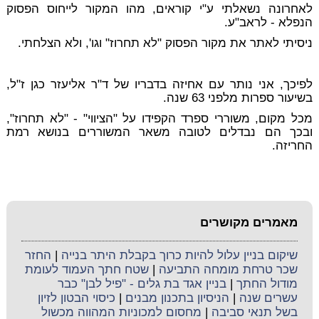
לאחרונה נשאלתי ע"י קוראים, מהו המקור לייחוס הפסוק
הנפלא - לראב"ע.
ניסיתי לאתר את מקור הפסוק "לא תחרוז" וגו', ולא הצלחתי.
לפיכך, אני נותר עם אחיזה בדבריו של ד"ר אליעזר כגן ז"ל,
בשיעור ספרות מלפני 63 שנה.
מכל מקום, משוררי ספרד הקפידו על "הציווי" - "לא תחרוז",
ובכך הם נבדלים לטובה משאר המשוררים בנושא רמת
החריזה.
מאמרים מקושרים
שיקום בניין עלול להיות כרוך בקבלת היתר בנייה
|
החזר
שכר טרחת מומחה התביעה
|
שטח חתך העמוד לעומת
מודול החתך
|
בניין אגד בת גלים - "פיל לבן" כבר
עשרים שנה
|
הניסיון בתכנון מבנים
|
כיסוי הבטון לזיון
בשל תנאי סביבה
|
מחסום למכוניות המהווה מכשול