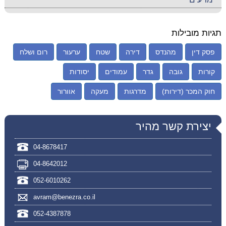
תגיות מובילות
פסק דין
מהנדס
דירה
שטח
ערעור
רום ושלח
קורות
גובה
גדר
עמודים
יסודות
חוק המכר (דירות)
מדרגות
מעקה
אוורור
יצירת קשר מהיר
04-8678417
04-8642012
052-6010262
avram@benezra.co.il
052-4387878