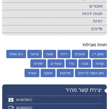
אזכורים
תגיות ידניות
יהדות
מדעים
תגיות מובילות
פסק דין
מהנדס
דירה
שטח
ערעור
רום ושלח
קורות
גובה
גדר
עמודים
יסודות
חוק המכר (דירות)
מדרגות
מעקה
אוורור
יצירת קשר מהיר
04-8678417
04-8642012