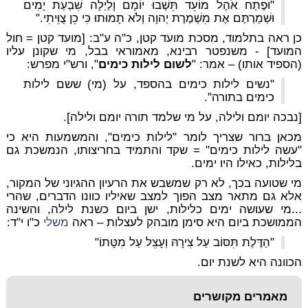
"וּפֶתַח אֹהֶל מוֹעֵד תֵּשְׁבוּ יוֹמָם וָלַיְלָה שִׁבְעַת יָמִים
וּשְׁמַרְתֶּם אֶת מִשְׁמֶרֶת יְהוָה וְלֹא תָמוּתוּ כִּי כֵן צֻוֵּיתִי."
כן ראה בתלמוד, מסכת מועד קטן, כ"ה ע"ב: [מועד קטן = חול
המועד] - משנפטר רבינא, מאמוראי בבל, מי שקונן עליו
(הספיד אותו) – אמר: "
לשום לילות כימים
", ורש"י מפרש:
"נשים לילות כימים בהספד, על (מי) ששם לילות
כימים בתורה".
[נבכה יומם ולילה, על מי שלמד תורה יומם ולילה].
מכאן ברור שצריך לומר "לילות כימים", והמשמעות היא כי
"עשה לילות כימים" = שקד והתמיד בחריצותו, הנמשכת גם
בלילות, כאילו היו ימים.
מי שטועה בכך, לא רק שמשבש את הרעיון ההגיוני של המקור,
אלא גם מתאר מצב הפוך למצב שאיליו כוונו הדברים, שהרי
...מי שעושה ימים כלילות, ישן ביום כשנת לילה, והשינה
הממושכת ביום היא סימן מובהק לעצלות – ראה
משלי
כ"ו י"ד:
"הַדֶּלֶת תִּסּוֹב עַל צִירָהּ וְעָצֵל עַל מִטָּתוֹ"
הכוונה היא לשנת יום.
מאמרים מקושרים