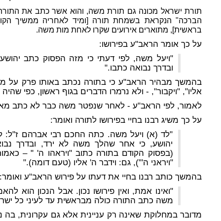
תורת ישראל מכונה גם תורת משה, והוא אשר כתב את התורה
הברכה" הנקראת בשמחת תורה [ומיד לאחריה ממשיך הקו
בראשית], מתוארים אירועים שקרו לאחת מות משה.
על כך אומר הראב"ע בפירושו:
"ויעל משה, לפי דעתי כי מזה הפסוק כתב יהוש
ובדרך נבואה כתבו."
בהמשך מבהיר הראב"ע כי בתורה נכתב באותו פרק על משה ב
אליו", "ויקבור", - ולא נרמרו הדברים בגוף ראשון, כפי שהיה
לאמור, לפי הראב"ע - לאחר שנפטר משה כבר לא כתב מאו
על כך משיג רבנו בחיי בפירושו לתורה ואומר:
"לד (א) ויעל משה. כתה החכם רבי אברהם ז"ל: ל
יהושע, כי אחר שהלך משה לא ירד, ובדרך נבואה
(בפסוק הקודם בתורה כתוב "ויראהו ה' " – כאמור,
"ויראני ה'"), גם: וידבר ה' אליו (טעם דומה)."
בהמשך כותב רבנו בחיי את דעתו על פירוש הראב"ע ואומר:
"ואינו אמת, ואין פירושו נכון. אבל הנכון הוא להא
משה כתב התורה כולה מבראשית עד לעיני כל ישראל
מדובר במחלוקת שאינה רק עניינית אלא גם עקרונית, בה נ