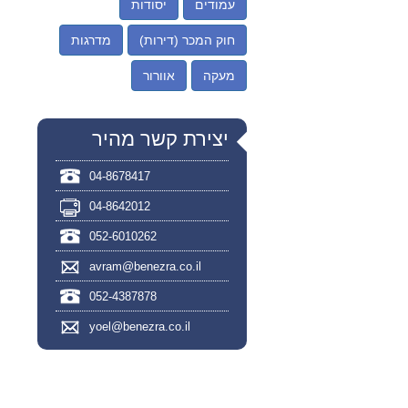
עמודים
יסודות
חוק המכר (דירות)
מדרגות
מעקה
אוורור
יצירת קשר מהיר
04-8678417
04-8642012
052-6010262
avram@benezra.co.il
052-4387878
yoel@benezra.co.il