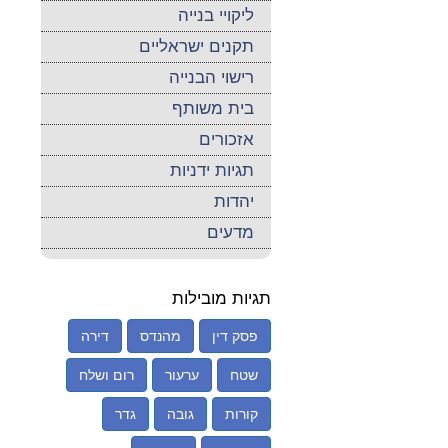
ליקויי בנייה
תקנים ישראליים
רישוי הבנייה
בית משותף
אזכורים
תגיות ידניות
יהדות
מדעים
תגיות מובילות
פסק דין
מהנדס
דירה
שטח
ערעור
רום ושלח
קורות
גובה
גדר