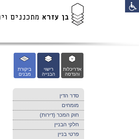
לג
כן
זי
אדריכלות
רישוי
ביקורת
והנדסה
הבנייה
מבנים
סדר הדין
מומחים
חוק המכר (דירות)
חלקי הבניין
פרטי בניין