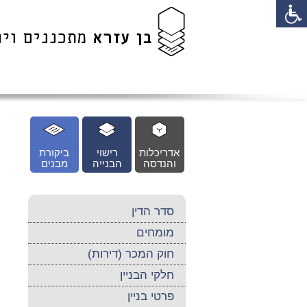
לג
כן
זי
אדריכלות
רישוי
ביקורת
והנדסה
הבנייה
מבנים
סדר הדין
מומחים
חוק המכר (דירות)
חלקי הבניין
פרטי בניין