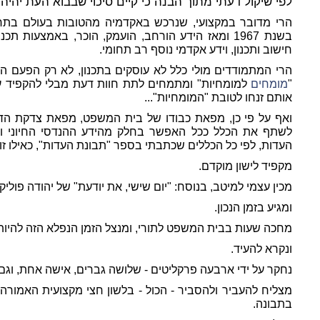
לפי שיקול דעתי מתוך הבנה כי קיים סיכוי שבבוא העת יהיה 
הרי מדובר במקצועי, שנרכש באקדמיה מהטובות בעולם בתחום
בשנת 1967 ומאז הידע הורחב, הועמק, הוכר, באמצעות 
חישוב ותכנון, וידע אקדמי נוסף רב תחומי.
הרי המתמודדים מולי כלל לא עוסקים בתכנון, לא רק הפעם ה
"
מומחים
למומחיות" ומתמחים לתת חוות דעת מבלי להקפיד ע
אותם זנחו לטובת "המומחיות"...
ואף על פי כן, מפאת כבודו של בית המשפט, מפאת צדקת הדר
לשתף את הכלל ככל האפשר בחלק מהידע ההנדסי החיוני והמו
העדות, לפי כל הכללים שכתבתי בספר "תבונת העדות", כאילו זו לי
מקפיד לישון מוקדם.
מכין עצמי למיטב, בנוסח: "יום שישי, את יודעת" של יהודה פוליק
ומגיע בזמן הנכון.
מחכה שעות בבית המשפט לתורי, ומנצל הזמן הנפלא הזה להיות
ונקרא להעיד.
נחקר על ידי ארבעה פרקליטים - שלושה גברים, אישה אחת, וג
מצליח להעביר ולהסביר - הכול - בלשון חצי מקצועית האמורה ל
בתבונה.