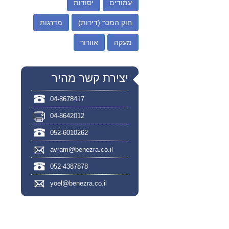
עמודים
יסודות
חוק המכר (דירות)
מדרגות
מעקה
אוורור
יצירת קשר מהיר
04-8678417
04-8642012
052-6010262
avram@benezra.co.il
052-4387878
yoel@benezra.co.il