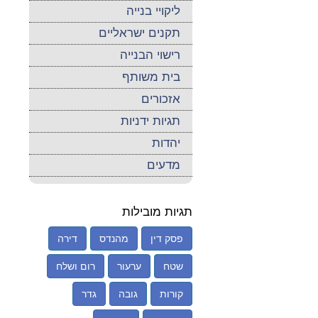
ליקויי בנייה
תקנים ישראליים
רישוי הבנייה
בית משותף
אזכורים
תגיות ידניות
יהדות
מדעים
תגיות מובילות
פסק דין
מהנדס
דירה
שטח
ערעור
רום ושלח
קורות
גובה
גדר