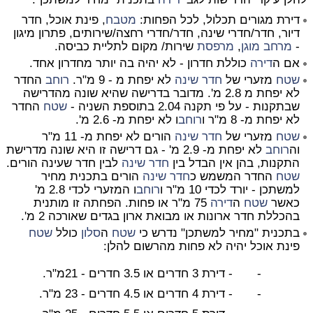
דירת מגורים תכלול, לכל הפחות:
מטבח
, פינת אוכל, חדר
דיור, חדר/חדרי שינה, חדר/חדרי רחצה/שירותים, פתרון מיגון
-
מרחב מוגן
,
מרפסת
שירות/ מקום לתליית כביסה.
אם ה
דירה
כוללת חדרון - לא יהיה בה יותר מחדרון אחד.
שטח
מזערי של
חדר שינה
לא יפחת מ - 9 מ"ר.
רוחב
החדר
לא יפחת מ 2.8 מ'. מדובר בדרישה שהיא שונה מהדרישה
שבתקנות - על פי תקנה 2.04 בתוספת השניה -
שטח
החדר
לא יפחת מ- 8 מ"ר ו
רוחב
ו לא יפחת מ- 2.6 מ'.
שטח
מזערי של
חדר שינה
הורים לא יפחת מ- 11 מ"ר
וה
רוחב
לא יפחת מ- 2.9 מ' - גם דרישה זו היא שונה מדרישת
התקנות, בהן אין הבדל בין
חדר שינה
לבין חדר שעינה הורים.
שטח
החדר המשמש כ
חדר שינה
הורים בתכנית מחיר
למשתכן - יורד לכדי 10 מ"ר ו
רוחב
ו המזערי לכדי 2.8 מ'
כאשר
שטח
ה
דירה
75 מ"ר או פחות. הפחתה זו מותנית
בהכללת חדר ארונות או מבואת ארון בגדים שאורכה 2 מ'.
בתכנית "מחיר למשתכן" נדרש כי
שטח
ה
סלון
כולל
שטח
פינת אוכל יהיה לא פחות מהרשום להלן:
- - דירת 3 חדרים או 3.5 חדרים - 21מ"ר.
- - דירת 4 חדרים או 4.5 חדרים - 23 מ"ר.