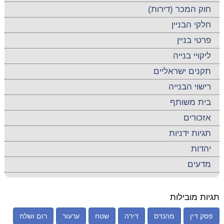
חוק המכר (דירות)
חלקי הבניין
פרטי בניין
ליקויי בנייה
תקנים ישראליים
רישוי הבנייה
בית משותף
אזכורים
תגיות ידניות
יהדות
מדעים
תגיות מובילות
פסק דין
מהנדס
דירה
שטח
ערעור
רום ושלח