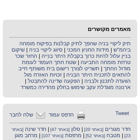
מאמרים מקושרים
תיק ליקויי בניה שהפך לתיק קבלנות בפיקוח מומחה
ביהמ"ש
|
מידות החניון המכני
|
סיווג ליקויי בניה
|
שיקום
בניין עלול להיות כרוך בקבלת היתר בנייה
|
החזר שכר
טרחת מומחה התביעה
|
שטח חתך העמוד לעומת
מודול החתך
|
תשריט לצורך רישום בית משותף חייב
להתאים לתכנית היתר הבניה
|
זכויות האזרח מול
הוועדה לתכנון ולבניה
|
הפקעה שדינה להתבטל
|
ארנונה מוגדלת עקב שימוש בחלק מהדירה כמשרד
Tweet
הדפס עמוד
שלח לחבר
חדר מגורים
|
סלון
|
חדר שינה
[באתר 20]
[באתר 47]
[באתר
|
מטבח
|
מרפסת
|
מרחב מוגן
23]
[באתר 52]
[באתר 107]