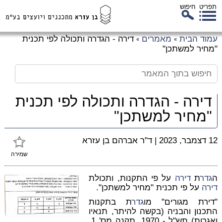
תפריט
חיפוש
לג
עמוד הבית
מאמרים
דירה - הגדרה ותכולה לפי תכנית
»
»
כן
"מחיר למשתכן"
זי
דירה - הגדרה ותכולה לפי תכנית
"מחיר למשתכן"
12 דצמבר, 2023
|
ד"ר אברהם בן עזרא
שמירה
ה
גדר
ת
דירה
על פי התקנות, ותכולת
דירה
על פי תכנית "מחיר למשתכן".
"דירת מגורים" מו
גדר
ת בתקנות
התכנון והבניה (בקשה להיתר, תנאיו
ואגרות) תש"ל - 1970, תקנה מס' 1,