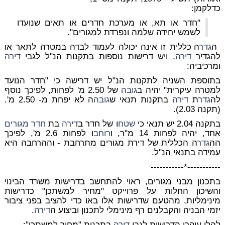
כדלקמן:
"חדר או תא, או מערכת חדרים או תאים שנועדו
לשמש יחידה שלמה ונפרדת למגורים".
ה
גדר
ה כללית זו אינה יכולה לעמוד לבדה במטרה לתאר או
להגדיר
דירה
, ויש דרישות נוספות בתקנות הנ"ל לגבי
דירה
ומרכיביה:
בתוספת השניה לתקנות הנ"ל יש דרישה כי "חדר הנועד
למטרה עיקרית" יהיה ב
גובה
של 2.50 מ' לפחות, לפיכך נוסף
לה
גדר
ת
דירה
בתקנות תנאי ש
גובה
ה לא יפחת מ- 2.50 מ'.
(תקנה 2.03).
בתקנה 2.04 יש תנאי כי
שטח
ו של חדר ב
דירה
בת
חדר מגורים
אחד, יהיה לפחות 14 מ"ר, ו
רוחב
ו לפחות 2.6 מ', לפיכך
הה
גדר
ה הכללית של דירת מגורים מתרחבת - וההרחבה היא
עמידה בתנאי הנ"ל.
-----------*-----------
בתכנון מבני מגורים, ראוי להתחשב בדרישות משרד הבינוי
והשיכון החלות על פרוייקט "מחיר למשתכן" כדרישות
מינימליות, מהטעם שדרישות אלו באו כדי להציב בפני ציבור
יזמי הבניה והקבלנים רף מינימלי לתכנון וביצוע ה
דירה
.
להלן עיקרי הדרישות לגבי
דירה
בתכנית "מחיר למשתכן":