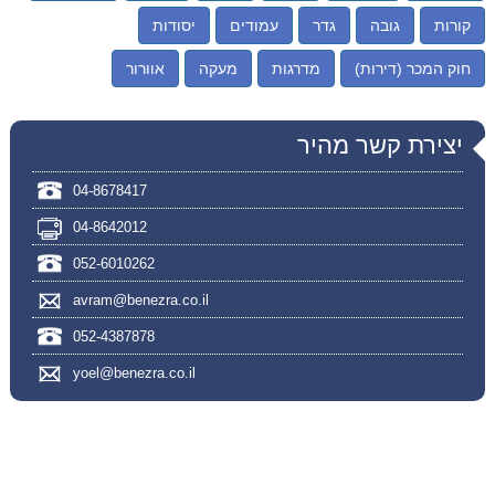
קורות
גובה
גדר
עמודים
יסודות
חוק המכר (דירות)
מדרגות
מעקה
אוורור
יצירת קשר מהיר
04-8678417
04-8642012
052-6010262
avram@benezra.co.il
052-4387878
yoel@benezra.co.il