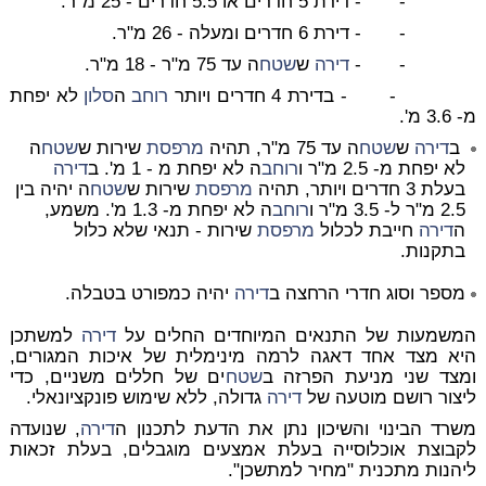
- - דירת 5 חדרים או 5.5 חדרים - 25 מ"ר.
- - דירת 6 חדרים ומעלה - 26 מ"ר.
- -
דירה
ש
שטח
ה עד 75 מ"ר - 18 מ"ר.
- - בדירת 4 חדרים ויותר
רוחב
ה
סלון
לא יפחת
מ- 3.6 מ'.
ב
דירה
ש
שטח
ה עד 75 מ"ר, תהיה
מרפסת
שירות ש
שטח
ה
לא יפחת מ- 2.5 מ"ר ו
רוחב
ה לא יפחת מ - 1 מ'. ב
דירה
בעלת 3 חדרים ויותר, תהיה
מרפסת
שירות ש
שטח
ה יהיה בין
2.5 מ"ר ל- 3.5 מ"ר ו
רוחב
ה לא יפחת מ- 1.3 מ'. משמע,
ה
דירה
חייבת לכלול
מרפסת
שירות - תנאי שלא כלול
בתקנות.
מספר וסוג חדרי הרחצה ב
דירה
יהיה כמפורט בטבלה.
המשמעות של התנאים המיוחדים החלים על
דירה
למשתכן
היא מצד אחד דאגה לרמה מינימלית של איכות המגורים,
ומצד שני מניעת הפרזה ב
שטח
ים של חללים משניים, כדי
ליצור רושם מוטעה של
דירה
גדולה, ללא שימוש פונקציונאלי.
משרד הבינוי והשיכון נתן את הדעת לתכנון ה
דירה
, שנועדה
לקבוצת אוכלוסייה בעלת אמצעים מוגבלים, בעלת זכאות
ליהנות מתכנית "מחיר למתשכן".