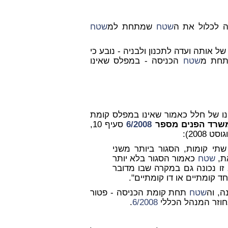
ה לכלול את ה
שטח
ש
מתחת למ
שטח
אותה ועדה לתכנון ולבניה - נובע כי
 תחת מ
שטח
הכניסה - במפלס שאינו
נו של חלל כאמור שאינו במפלס קומת
משרד הפנים מספר
6/2008
סעיף 10,
שתי קומות, הסגור ביותר משני
ת,
שטח
כאמור הסגור בלא יותר
זו נכונה גם במקרה שבו מדובר
ד קומתיים או דו קומתיים".
ה, וה
שטח
תחת קומת הכניסה - פטור
חוזר המנהל הכללי
6/2008
.