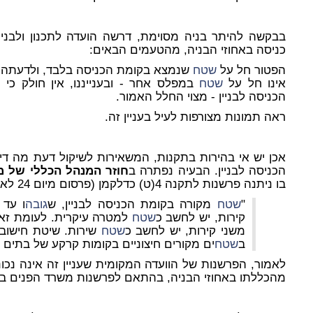
בבקשה להיתר בניה מסוימת, דרשה הועדה לתכנון ולבני
כניסה
באחוזי הבניה, מהטעמים הבאים:
הפטור חל על
שטח
שנמצא בקומת הכניסה בלבד, ולדעתה של 
אינו חל על
שטח
במפלס אחר - ובענייננו, אין חולק כי
הכניסה לבניין - מצוי החלל האמור.
ראה תמונות מצורפות לעיל בעניין זה.
אכן יש אי בהירות בתקנות, המשאירות לשיקול דעת מה די
הכניסה לבניין. הבעיה נפתרה ב
חוזר המנהל הכללי של 
בו ניתנה פרשנות לתקנה 4(ט) כדלקמן (פרסום מיום 24 לאוגוסט 2008):
"
שטח
מקורה בקומת הכניסה לבניין, ש
גובה
ו עד 
קירות, יש לחשב כ
שטח
למטרה עיקרית. לעומת זא
משני קירות, יש לחשב כ
שטח
שירות. שיטת חישוב 
ב
שטח
ים מקורים חיצוניים בקומות קרקע של בתים ח
לאמור, הפרשנות של הוועדה המקומית שעניין זה אינה נכונ
מהכללתו באחוזי הבניה, בהתאם לפרשנות משרד הפנים ב