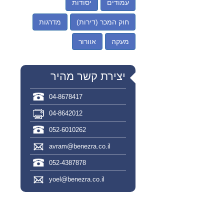
עמודים
יסודות
חוק המכר (דירות)
מדרגות
מעקה
אוורור
יצירת קשר מהיר
04-8678417
04-8642012
052-6010262
avram@benezra.co.il
052-4387878
yoel@benezra.co.il