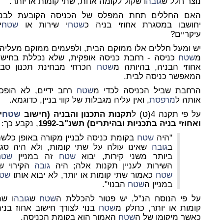
נוצר חלל ש
גובה
ו שקול לקומה אחת, שתי קומות או יותר.
האם החללים תחת המפלס של הכניסה הקובעת לבניי
יחושבו במסגרת אחוזי בניה כ
שטח
י שירות או
שטח
י
עיקריים?
יש ומעל חללים אלו ממוקם הבית, ולפעמים ממוקם מעליה
מ
שטח
כניסה - רחבת כניסה אופקית, שלא נכללת בחישו
אחוזי הבניה, בהיותה מ
שטח
הכרחי מבחינת תכנון סבי
המאפשר כניסה לבית.
הרחבת שביל הכניסה לכדי מ
שטח
רחב ידיים, לא הופכ
אותה ל
מרפסת
, ואין עליה מגבלות של קווי בניין, כדוגמא.
על פי תקנה 4(ט) ל
תקנות התכנון והבניה (חישוב
שטח
י
ואחוזי בניה בתכניות ובהיתרים) תשנ"ב-1992
, נקבע כך:
"היה
שטח
בקומת כניסה לבניין מקורה באופן כלשה
ב
גובה
שאינו עולה על שתי קומות, ולא היה סגו
ביותר משני קירות, יבוא
שטח
זה במניין
שטח
השירות לעניין תקנות אלה; היה
גובה
הקירוי ש
שטח
כאמור שתי קומות או יותר, לא יבוא אותו
שט
במניין ה
שטח
הבנוי".
על פי הנוסח הנ"ל, יש פטור להכללת ה
שטח
ש
גובה
ו שת
קומות או יותר, כחלק מ
שטח
בנוי לצורך חישוב אחוז בניה
כאשר מיקומו של ה
שטח
האמור הוא ב
קומת הכניסה
.