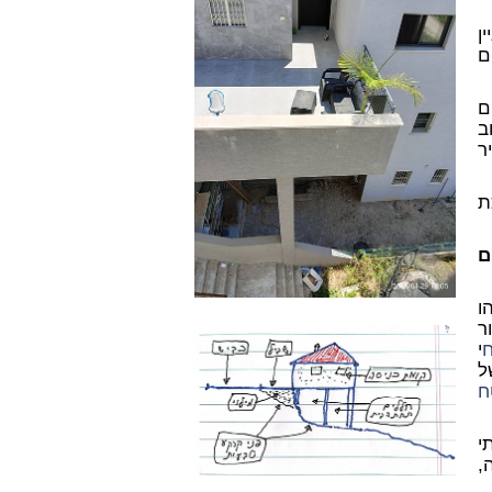
ן
ם
ם
ב
ר
ת
ם
ו
ר
י
ל
ח
י
,