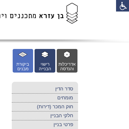
לג
כן
זי
אדריכלות
רישוי
ביקורת
והנדסה
הבנייה
מבנים
סדר הדין
מומחים
חוק המכר (דירות)
חלקי הבניין
פרטי בניין