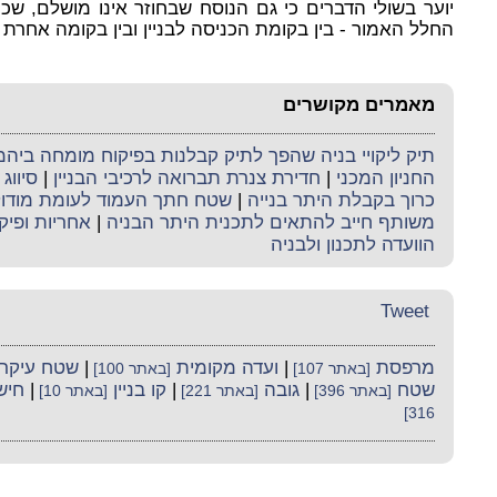
יוער בשולי הדברים כי גם הנוסח שבחוזר אינו מושלם, שכ
החלל האמור - בין בקומת הכניסה לבניין ובין בקומה אחרת - הוא מ
מאמרים מקושרים
תיק ליקויי בניה שהפך לתיק קבלנות בפיקוח מומחה ביה
החניון המכני
|
חדירת צנרת תברואה לרכיבי הבניין
|
סיווג 
כרוך בקבלת היתר בנייה
|
שטח חתך העמוד לעומת מודו
משותף חייב להתאים לתכנית היתר הבניה
|
אחריות ופיק
הוועדה לתכנון ולבניה
Tweet
מרפסת
|
ועדה מקומית
|
שטח עיקרי
[באתר 107]
[באתר 100]
שטח
|
גובה
|
קו בניין
|
חיש
[באתר 396]
[באתר 221]
[באתר 10]
316]