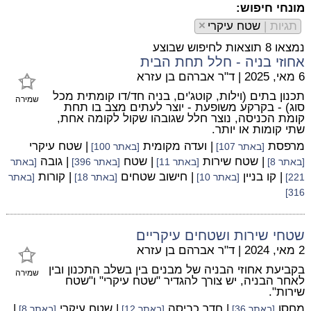
מונחי חיפוש:
תגיות |
שטח עיקרי
×
נמצאו 8 תוצאות לחיפוש שבוצע
אחוזי בניה - חלל תחת הבית
6 מאי, 2025
|
ד"ר אברהם בן עזרא
תכנון בתים (וילות, קוטג'ים, בניה חד/דו קומתית מכל
שמירה
סוג) - בקרקע משופעת - יוצר לעתים מצב בו תחת
קומת הכניסה, נוצר חלל שגובהו שקול לקומה אחת,
שתי קומות או יותר.
מרפסת
| ועדה מקומית
| שטח עיקרי
[באתר 107]
[באתר 100]
| שטח שירות
| שטח
| גובה
[באתר 8]
[באתר 11]
[באתר 396]
[באתר
| קו בניין
| חישוב שטחים
| קורות
221]
[באתר 10]
[באתר 18]
[באתר
316]
שטחי שירות ושטחים עיקריים
2 מאי, 2024
|
ד"ר אברהם בן עזרא
בקביעת אחוזי הבניה של מבנים בין בשלב התכנון ובין
שמירה
לאחר הבניה, יש צורך להגדיר "שטח עיקרי" ו"שטח
שירות".
מחסן
| חדר כביסה
| שטח עיקרי
|
[באתר 36]
[באתר 12]
[באתר 8]