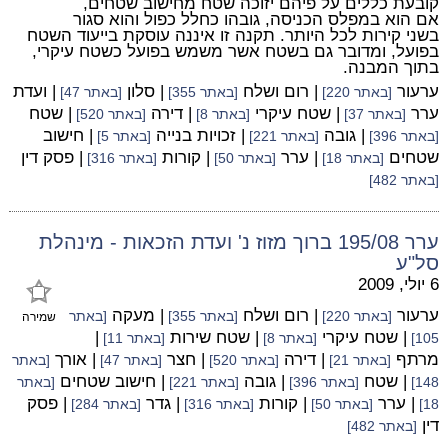
קובעת כללים על פיהם יזוכה שטח מחישוב שטחים,
אם הוא במפלס הכניסה, גובהו כחלל כפול והוא סגור
בשני קירות לכל היותר. תקנה זו איננה עוסקת בייעוד השטח
בפועל, ומדובר גם בשטח אשר משמש בפועל כשטח עיקרי,
בתוך המבנה.
ערעור
| רום ושלח
| סלון
| ועדת
[באתר 220]
[באתר 355]
[באתר 47]
ערר
| שטח עיקרי
| דירה
| שטח
[באתר 37]
[באתר 8]
[באתר 520]
| גובה
| זכויות בנייה
| חישוב
[באתר 396]
[באתר 221]
[באתר 5]
שטחים
| ערר
| קורות
| פסק דין
[באתר 18]
[באתר 50]
[באתר 316]
[באתר 482]
ערר 195/08 ברוך מזוז נ' ועדת הזכאות - מינהלת
סל"ע
6 יולי, 2009
ערעור
| רום ושלח
| מעקה
[באתר 220]
[באתר 355]
[באתר
שמירה
| שטח עיקרי
| שטח שירות
|
105]
[באתר 8]
[באתר 11]
מרתף
| דירה
| חצר
| אורך
[באתר 21]
[באתר 520]
[באתר 47]
[באתר
| שטח
| גובה
| חישוב שטחים
148]
[באתר 396]
[באתר 221]
[באתר
| ערר
| קורות
| גדר
| פסק
18]
[באתר 50]
[באתר 316]
[באתר 284]
דין
[באתר 482]