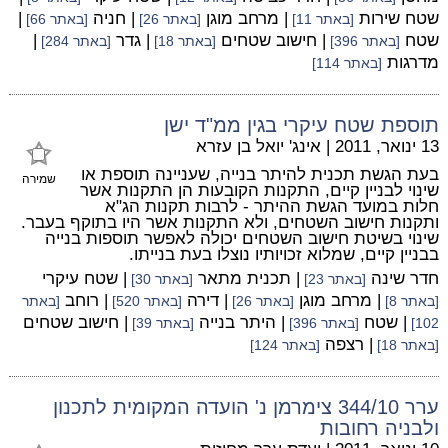
שטח שירות
| מרחב מוגן
| חניה
|
[באתר 11]
[באתר 26]
[באתר 66]
שטח
| חישוב שטחים
| גדר
|
[באתר 396]
[באתר 18]
[באתר 284]
מדרגות
[באתר 114]
תוספת שטח עיקרי בגין ממ"ד ישן
13 ינואר, 2011
|
אינג' יואל בן עזרא
בעת הגשת תכנית להיתר בנייה, שעניינה תוספת או
שמירה
שינוי לבניין קיים, התקנות הקובעות הן התקנות אשר
חלות במועד הגשת ההיתר - לרבות תקנות הג"א
ותקנות חישוב השטחים, ולא התקנות אשר היו בתוקף בעבר.
שינוי בשיטת חישוב השטחים יכולה לאפשר תוספות בנייה
בבניין קיים, שמלוא זכויותיו נוצלו בעת בנייתו.
חדר שינה
| תכנית מתאר
| שטח עיקרי
[באתר 23]
[באתר 30]
| מרחב מוגן
| דירה
| רוחב
[באתר 8]
[באתר 26]
[באתר 520]
[באתר
| שטח
| היתר בנייה
| חישוב שטחים
102]
[באתר 396]
[באתר 39]
| רצפה
[באתר 18]
[באתר 124]
ערר 344/10 צימרמן נ' הועדה המקומית לתכנון
ולבניה רחובות