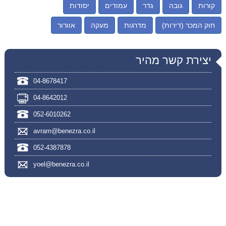
קורות
גובה
גדר
עמודים
יסודות
חוק המכר (דירות)
מדרגות
מעקה
אוורור
יצירת קשר מהיר
04-8678417
04-8642012
052-6010262
avram@benezra.co.il
052-4387878
yoel@benezra.co.il