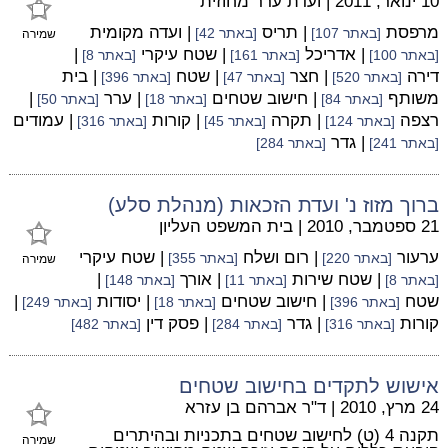
10 ינואר, 2011
|
ועדת ערר מחוזית
מרפסת
| תריס
| ועדה מקומית
[באתר 107]
[באתר 42]
שמירה
| אדריכל
| שטח עיקרי
|
[באתר 100]
[באתר 161]
[באתר 8]
דירה
| חצר
| שטח
| בית
[באתר 520]
[באתר 47]
[באתר 396]
משותף
| חישוב שטחים
| ערר
|
[באתר 84]
[באתר 18]
[באתר 50]
רצפה
| תקרה
| קורות
| עמודים
[באתר 124]
[באתר 45]
[באתר 316]
| גדר
[באתר 241]
[באתר 284]
ברוך מזוז נ' ועדת הזכאות (מנהלת סלע)
21 ספטמבר, 2010
|
בית המשפט העליון
ערעור
| רום ושלח
| שטח עיקרי
[באתר 220]
[באתר 355]
שמירה
| שטח שירות
| אורך
|
[באתר 8]
[באתר 11]
[באתר 148]
שטח
| חישוב שטחים
| יסודות
|
[באתר 396]
[באתר 18]
[באתר 249]
קורות
| גדר
| פסק דין
[באתר 316]
[באתר 284]
[באתר 482]
אישוש לתקדים בחישוב שטחים
24 מרץ, 2010
|
ד"ר אברהם בן עזרא
תקנה 4 (ט) לחישוב שטחים בתכניות ובהיתרים
שמירה