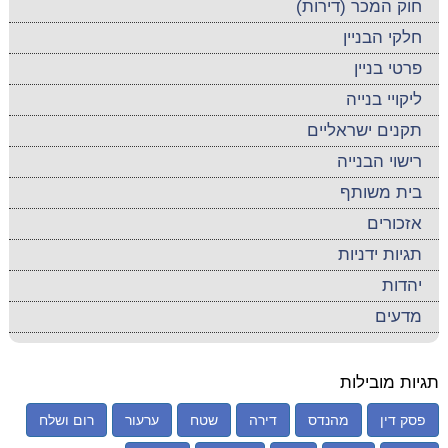
חוק המכר (דירות)
חלקי הבניין
פרטי בניין
ליקויי בנייה
תקנים ישראליים
רישוי הבנייה
בית משותף
אזכורים
תגיות ידניות
יהדות
מדעים
תגיות מובילות
פסק דין
מהנדס
דירה
שטח
ערעור
רום ושלח