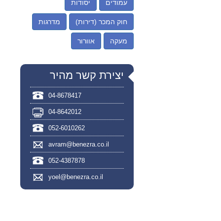
עמודים
יסודות
חוק המכר (דירות)
מדרגות
מעקה
אוורור
יצירת קשר מהיר
04-8678417
04-8642012
052-6010262
avram@benezra.co.il
052-4387878
yoel@benezra.co.il