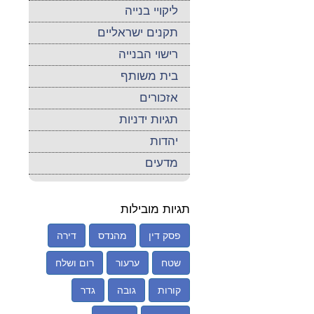
ליקויי בנייה
תקנים ישראליים
רישוי הבנייה
בית משותף
אזכורים
תגיות ידניות
יהדות
מדעים
תגיות מובילות
פסק דין
מהנדס
דירה
שטח
ערעור
רום ושלח
קורות
גובה
גדר