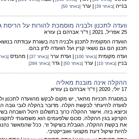
בנייה
| ערר
[באתר 39]
[באתר 50]
וועדה לתכנון ולבניה מוסמכת להורות על הריסת 
25 אפריל, 2021
|
ד"ר אברהם בן עזרא
הוועדה המקומית לתכנון ולבניה דנה בשגרת עבודתה בנושאי
תכנון הם גם נושאי קניין ועל הוועדה לדון בהם.
ועדה מקומית
| ועדת ערר
| מהנדס
[באתר 100]
[באתר 37]
[באתר 1
בניין
| ערר
| גדר
[באתר 10]
[באתר 50]
[באתר 284]
ההקלה אינה מובנת מאליה
17 יולי, 2020
|
ד"ר אברהם בן עזרא
במסגרת תכניות מתאר, יש מקום לבקש מהוועדה לתכנון ול
לוועדה להיעתר לבקשת הקלה. מדובר בהקלה לגבי גובה הבניין,
וכיוצא בזה. אישור ההקלה כרוך בתשלום היטל השבחה בשיע
הקרקע בגין ההקלה, סכום שלפעמים הוא משמעותי לתקצוב ה
את בקשת ההקלה, הגובלת בשיקול זר. ככל שהמאשר נהנה 
להיות שיקול דעת מקצועי ואובייקטיבי.