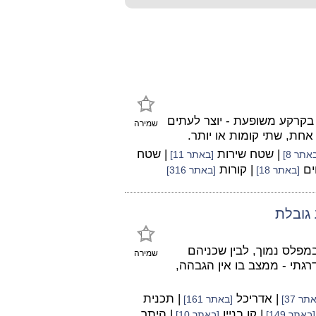
- בקרקע משופעת - יוצר לעתים
שמירה
חת, שתי קומות או יותר.
| שטח שירות
| שטח
אתר 8]
[באתר 11]
ים
| קורות
[באתר 18]
[באתר 316]
 גובלת
מפלס נמוך, לבין שכניהם
שמירה
גתי - ממצב בו אין הגבהה,
| אדריכל
| תכנית
תר 37]
[באתר 161]
| קו בניין
| היתר
[באתר 149]
[באתר 10]