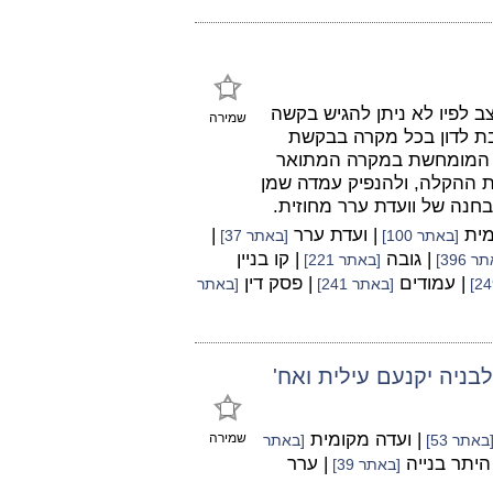
ב לפיו לא ניתן להגיש בקשה
שמירה
יבת לדון בכל מקרה בבקשת
ה המומחשת במקרה המתואר
ת ההקלה, ולהנפיק עמדה שמן
חנה של וועדת ערר מחוזית.
מית
| ועדת ערר
|
[באתר 100]
[באתר 37]
| גובה
| קו בניין
 396]
[באתר 221]
| עמודים
| פסק דין
[באתר 241]
[באתר
| ועדה מקומית
שמירה
באתר 53]
[באתר
 היתר בנייה
| ערר
[באתר 39]