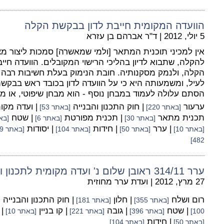
הוועדה המקומית חייבת לדון בבקשת הקלה
5 יולי, 2012
|
ד"ר אברהם בן עזרא
אין למכיני תוכנית המתאר [ולמי שמאשרה] סמכות ליצור מצ
להקלה, שתבוא לדיון בהליכי הרישוי המקובלים. הוועדה חי
הקלה, ולנמק מסקנותיה. חובת הנימוק בעלת חשיבות רב
לעיל, ומשמעותה היא כי על הוועדה לדון בכובד ראש בבקש
הסתם עלולה לעמוד במבחן נוסף - הוא מבחן שיפוטי, או מב
ערעור
| חוק התכנון והבנייה
| ועדה מקו
[באתר 220]
[באתר 53]
תכנית מתאר
| תכנית מפורטת
| שטח
[באתר 30]
[באתר 6]
[באתר
| ערר
| חידות
| יסודות
[באתר 10]
[באתר 50]
[באתר 104]
[באתר 249]
482]
ערר 314/11 ראובן שלום נ' ועדה מקומית לתכנון ולבניה יקנעם עילית ואח'
27 מרץ, 2012
|
ועדת ערר מחוזית
רום ושלח
| חלון
| חוק התכנון והבנייה
[באתר 355]
[באתר 181]
[
| שטח
| גובה
| קו בניין
|
100]
[באתר 396]
[באתר 221]
[באתר 10]
| חידות
[באתר 50]
[באתר 104]