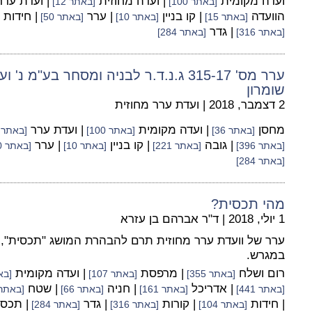
ועדה מקומית
| ועדה מחוזית
| ועדת ער
[באתר 100]
[באתר 12]
הוועדה
| קו בניין
| ערר
| חידות
[באתר 15]
[באתר 10]
[באתר 50]
| גדר
[באתר 316]
[באתר 284]
ערר מס' 315-17 ג.נ.ד.ר לבניה ומסחר בע"
שומרון
2 דצמבר, 2018
|
ועדת ערר מחוזית
מחסן
| ועדה מקומית
| ועדת ערר
[באתר 36]
[באתר 100]
[באתר 37]
| גובה
| קו בניין
| ערר
[באתר 396]
[באתר 221]
[באתר 10]
[באתר 50]
[באתר 284]
מהי תכסית?
1 יולי, 2018
|
ד"ר אברהם בן עזרא
ערר של וועדת ערר מחוזית תרם להבהרת המושג "תכסית", 
במגרש.
רום ושלח
| מרפסת
| ועדה מקומית
[באתר 355]
[באתר 107]
[באתר
| אדריכל
| חניה
| שטח
[באתר 441]
[באתר 161]
[באתר 66]
[באתר 396
| חידות
| קורות
| גדר
| תכס
[באתר 104]
[באתר 316]
[באתר 284]