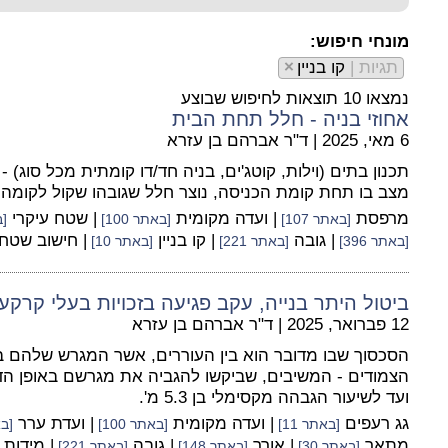
מונחי חיפוש:
תגיות |
קו בניין
×
נמצאו 10 תוצאות לחיפוש שבוצע
אחוזי בניה - חלל תחת הבית
6 מאי, 2025
|
ד"ר אברהם בן עזרא
תכנון בתים (וילות, קוטג'ים, בניה חד/דו קומתית מכל סוג) 
מצב בו תחת קומת הכניסה, נוצר חלל שגובהו שקול לקומה א
מרפסת
| ועדה מקומית
| שטח עיקרי
[באתר 107]
[באתר 100]
[ב
| גובה
| קו בניין
| חישוב שטח
[באתר 396]
[באתר 221]
[באתר 10]
ביטול היתר בנייה, עקב פגיעה בזכויות בעלי קרקע
12 פברואר, 2025
|
ד"ר אברהם בן עזרא
הסכסוך שבו מדובר הוא בין העוררים, אשר המגרש שלהם ב
הצמודים - המשיבים, שביקשו להגביה את מגרשם באופן הדר
ועד לשיעור הגבהה מקסימלי בן 5.3 מ'.
גג רעפים
| ועדה מקומית
| ועדת ערר
[באתר 11]
[באתר 100]
[בא
מתאר
| אורך
| גובה
| מידות
[באתר 30]
[באתר 148]
[באתר 221]