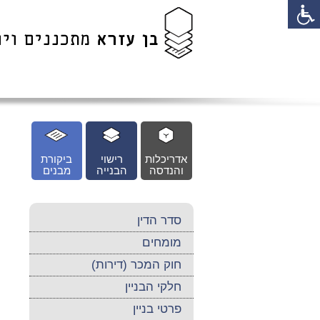
לג
כן
זי
אדריכלות
רישוי
ביקורת
והנדסה
הבנייה
מבנים
סדר הדין
מומחים
חוק המכר (דירות)
חלקי הבניין
פרטי בניין