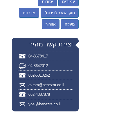
עמודים
יסודות
חוק המכר (דירות)
מדרגות
מעקה
אוורור
יצירת קשר מהיר
04-8678417
04-8642012
052-6010262
avram@benezra.co.il
052-4387878
yoel@benezra.co.il