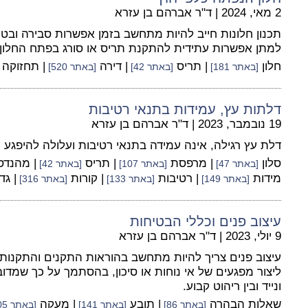
2 מאי, 2024
|
ד"ר אברהם בן עזרא
תכנון חלונות חייב להיות מתחשב בזמן אפשרות סבירה ובטיחו
למתן אפשרות עתידית להתקנת תריס או סורג בפתח החלון.
חלון
| תריס
| דירה
| תחזוקה
[באתר 181]
[באתר 42]
[באתר 520]
דלתות עץ, עמידות בתנאי רטיבות
19 נובמבר, 2023
|
ד"ר אברהם בן עזרא
דלת עץ רגילה, אינה עמידה בתנאי רטיבות ועלולה להיפגע 
סלון
| מרפסת
| תריס
| מהנד
[באתר 47]
[באתר 107]
[באתר 42]
מידות
| רטיבות
| קורות
| גד
[באתר 149]
[באתר 133]
[באתר 316]
עיצוב פנים וכללי הבטיחות
9 יולי, 2023
|
ד"ר אברהם בן עזרא
עיצוב פנים צריך להיות מתחשב בהוראות התקנים והתקנות, 
ליצור מפגעים של אי נוחות או סיכון, בהסתמך על כך שמדובר
ונייד ובין ריהוט קבוע.
שאלות הבהרה
| תובע
| מעקה
[באתר 86]
[באתר 141]
[באתר 105]