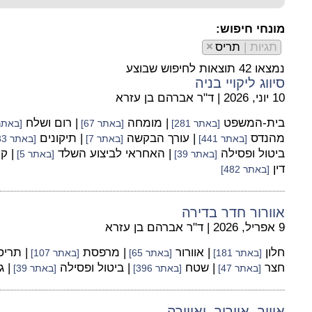
מונחי חיפוש:
תגיות |
תריס
×
נמצאו 42 תוצאות לחיפוש שבוצע
סיווג ליקויי בניה
10 יוני, 2026
|
ד"ר אברהם בן עזרא
בית-המשפט
| מומחה
| רום ושלח
[באתר 281]
[באתר 67]
[באתר 55
מהנדס
| עורך הבקשה
| תיקונים
[באתר 441]
[באתר 7]
[באתר 33]
ביטול ופסילה
| האחראי לביצוע השלד
| ק
[באתר 39]
[באתר 5]
דין
[באתר 482]
אוורור חדר בדירה
9 אפריל, 2026
|
ד"ר אברהם בן עזרא
חלון
| אוורור
| מרפסת
| תרי
[באתר 181]
[באתר 65]
[באתר 107]
חצר
| שטח
| ביטול ופסילה
| 
[באתר 47]
[באתר 396]
[באתר 39]
איוור, אוורור, ואווירה