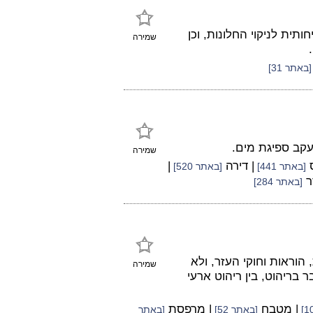
תית לניקוי החלונות, וכן
שמירה
[באתר 31]
עקב ספיגת מים.
שמירה
ס
| דירה
|
[באתר 441]
[באתר 520]
ר
[באתר 284]
הוראות וחוקי העזר, ולא
שמירה
 בריהוט, בין ריהוט ארעי
| מטבח
| מרפסת
[באתר 52]
[באתר