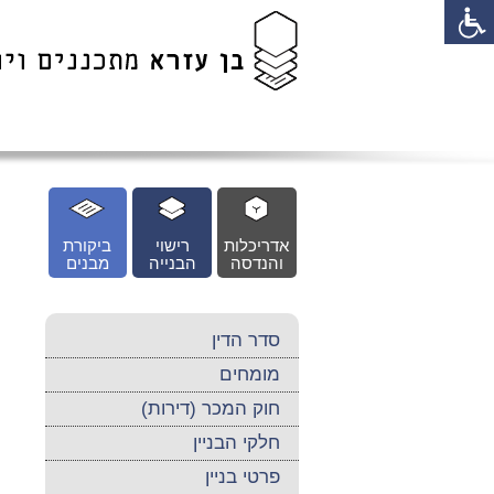
לג
כן
זי
אדריכלות
רישוי
ביקורת
והנדסה
הבנייה
מבנים
סדר הדין
מומחים
חוק המכר (דירות)
חלקי הבניין
פרטי בניין