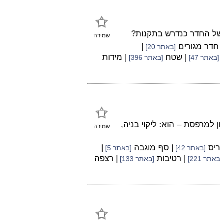
 של החדר כנדרש בתקנות?
שמירה
 חדר מגורים
|
[באתר 20]
| שטח
| מידות
[באתר 47]
[באתר 396]
למרפסת – הוא: ליקוי בניה,
שמירה
ריס
| סף מוגבה
|
[באתר 42]
[באתר 5]
| רטיבות
| רצפה
באתר 221]
[באתר 133]