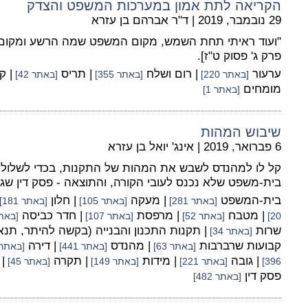
הקריאה לתת אמון במערכות המשפט והצדק
29 נובמבר, 2019
|
ד"ר אברהם בן עזרא
"ועוד ראיתי תחת השמש, מקום המשפט שמה הרשע ומקום
פרק ג' פסוק ט"ז].
ערעור
| רום ושלח
| תריס
| ק
[באתר 220]
[באתר 355]
[באתר 42]
מומחים
[באתר 1]
שיבוש המהות
6 פברואר, 2019
|
אינג' יואל בן עזרא
קל לו למהנדס לשבש את המהות של התקנות, בכדי לשלול ל
בית-משפט שלא נכנס לעובי הקורה, והתוצאה - פסק דין שגוי
בית-המשפט
| מעקה
| חלון
[באתר 281]
[באתר 105]
[באתר 181]
| מטבח
| מרפסת
| חדר כביסה
20]
[באתר 52]
[באתר 107]
[באתר 
שרות
| תקנות התכנון והבנייה (בקשה להיתר, תנאי
[באתר 34]
קבועות שרברבות
| מהנדס
| דירה
[באתר 63]
[באתר 441]
[באתר 520
| גובה
| מידות
| תקרה
|
396]
[באתר 221]
[באתר 149]
[באתר 45]
פסק דין
[באתר 482]