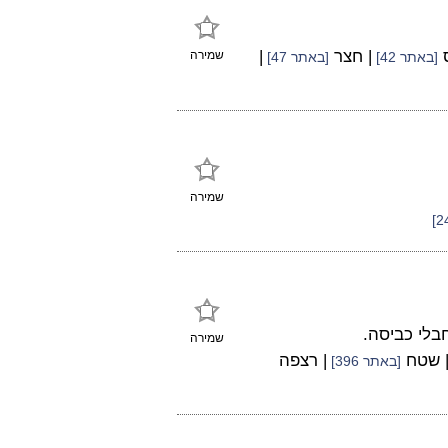
ס
| חצר
|
שמירה
[באתר 42]
[באתר 47]
שמירה
בלי כביסה.
שמירה
 שטח
| רצפה
[באתר 396]