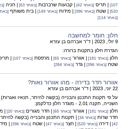
| תריס
| קבועות שרברבות
| חניה
107]
[באתר 42]
[באתר 63]
[באת
| שטח
| מידות
| בית משותף
520]
[באתר 396]
[באתר 149]
[באתר 4
[באתר 114]
חלון: חומר למחשבה
9 יולי, 2023
|
ד"ר אברהם בן עזרא
הגדרת חלון בתקנות ברורה:
חלון
| אוורור
| מרפסת
| תרי
[באתר 181]
[באתר 65]
[באתר 107]
שטח
| גדר
[באתר 396]
[באתר 284]
אוורור חדר בדירה - מהו אוורור נאות?
22 יוני, 2023
|
ד"ר אברהם בן עזרא
השנייה, תקנה 2.01 - מוגדר חלון כדלקמן:
חלון
| אוורור
| חדר מגורים
| 
[באתר 181]
[באתר 65]
[באתר 20]
חדר שרות
| תקנות התכנון והבנייה (בקשה להיתר,
[באתר 34]
| דירה
| חצר
| שטח
| מיד
42]
[באתר 520]
[באתר 47]
[באתר 396]