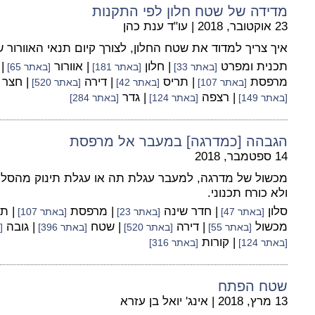
מדידה של שטח חלון לפי התקנות
23 אוקטובר, 2018
|
עו"ד ענת כהן
איך צריך למדוד את שטח החלון, לצורך קיום תנאי האוורור
תכנית ומפרט
| חלון
| אוורור
|
[באתר 33]
[באתר 181]
[באתר 65]
מרפסת
| תריס
| דירה
| חצר
[באתר 107]
[באתר 42]
[באתר 520]
| רצפה
| גדר
[באתר 149]
[באתר 124]
[באתר 284]
הגבהה [כמדרגה] במעבר אל מרפסת
14 ספטמבר, 2018
מכשול של מדרגה, למעבר עגלת תה או עגלת תינוק מהסלון 
ולא כורח תכנוני.
סלון
| חדר שינה
| מרפסת
| ת
[באתר 47]
[באתר 23]
[באתר 107]
מכשול
| דירה
| שטח
| גובה
[באתר 55]
[באתר 520]
[באתר 396]
[
| קורות
[באתר 124]
[באתר 316]
שטח הפתח
13 מרץ, 2018
|
אינג' יואל בן עזרא