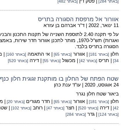
| פסק דין
[באתר 284]
[באתר 482]
אוורור אל מרפסת הסגורה בתריס
11 ינואר, 2022
|
ד"ר אברהם בן עזרא
על פי תקנה 2.40 לתוספת השנייה של תקנות התכנון 
ואגרות) תש"ל-1970, מותר לתכנן אוורור חדר שיר
הסגורה בתריס בלבד.
חלון
| אוורור
| אי התאמה
| 
[באתר 181]
[באתר 65]
[באתר 160]
| תריס
| מכשול
| דירה
34]
[באתר 42]
[באתר 55]
[באתר 520]
שטח הפתח של החלון בו מותקנת זגוגית חלון כנף 
24 אוגוסט, 2020
|
עו"ד ענת כהן
ביאור שטח חלון נגרר
חלון
| אוורור
| חדר מגורים
| 
[באתר 181]
[באתר 65]
[באתר 20]
| דירה
| חצר
| רוחב
| שט
42]
[באתר 520]
[באתר 47]
[באתר 102]
| גדר
[באתר 124]
[באתר 284]