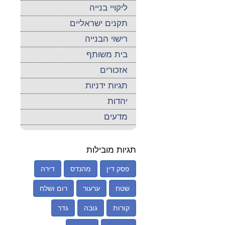
ליקויי בנייה
תקנים ישראליים
רישוי הבנייה
בית משותף
אזכורים
תגיות ידניות
יהדות
מדעים
תגיות מובילות
פסק דין
מהנדס
דירה
שטח
ערעור
רום ושלח
קורות
גובה
גדר