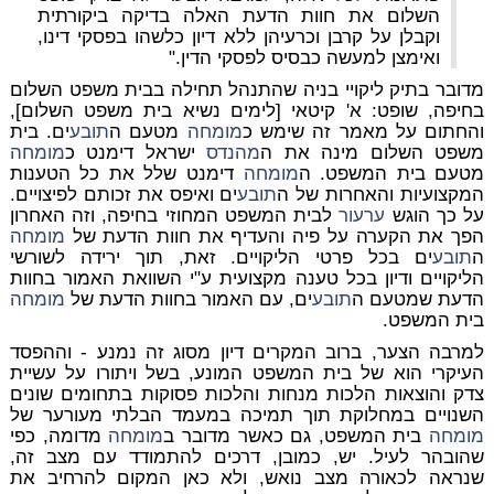
השלום את חוות הדעת האלה בדיקה ביקורתית
וקבלן על קרבן וכרעיהן ללא דיון כלשהו בפסקי דינו,
ואימצן למעשה כבסיס לפסקי הדין."
מדובר בתיק ליקויי בניה שהתנהל תחילה בבית משפט השלום
בחיפה, שופט: א' קיטאי [לימים נשיא בית משפט השלום],
והחתום על מאמר זה שימש כ
מומחה
מטעם ה
תובע
ים. בית
משפט השלום מינה את ה
מהנדס
ישראל דימנט כ
מומחה
מטעם בית המשפט. ה
מומחה
דימנט שלל את כל הטענות
המקצועיות והאחרות של ה
תובע
ים ואיפס את זכותם לפיצויים.
על כך הוגש
ערעור
לבית המשפט המחוזי בחיפה, וזה האחרון
הפך את הקערה על פיה והעדיף את חוות הדעת של
מומחה
ה
תובע
ים בכל פרטי הליקויים. זאת, תוך ירידה לשורשי
הליקויים ודיון בכל טענה מקצועית ע"י השוואת האמור בחוות
הדעת שמטעם ה
תובע
ים, עם האמור בחוות הדעת של
מומחה
בית המשפט.
למרבה הצער, ברוב המקרים דיון מסוג זה נמנע - וההפסד
העיקרי הוא של בית המשפט המונע, בשל ויתורו על עשיית
צדק והוצאות הלכות מנחות והלכות פסוקות בתחומים שונים
השנויים במחלוקת תוך תמיכה במעמד הבלתי מעורער של
מומחה
בית המשפט, גם כאשר מדובר ב
מומחה
מדומה, כפי
שהובהר לעיל. יש, כמובן, דרכים להתמודד עם מצב זה,
שנראה לכאורה מצב נואש, ולא כאן המקום להרחיב את