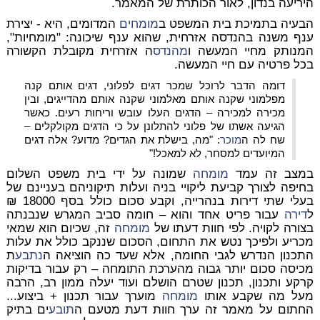
היריעה בנדון, לאור הכותרת של המאמר.
הבעיה בתמיכת בית המשפט ב
מומחים
המדומים, היא - יצירת
ענף משנה בהנדסה אזרחית, שהוא ענף שיכונה: "מומחיות",
המנותק מחיי המעשה ו
מהנדס
ה אזרחית מקובלת הקשורה
בכל פרטיה עם חיי המעשה.
דומה הדבר לרוכל שמכר דגים לפלוני, דגים אותם קנה
מפלמוני שקנה אותם מאלמוני שקנה אותם מהדייגים, ובין
מכירה למכירה – הדגים העלו עובש וריחות רעים. כאשר
הגיעה אשתו של פלוני להתלונן על כי הדגים מקולקלים –
שח לה ה
מוכר
: "מה, בישלת את הגדים? מדוע? אלה דגים
המיועדים למסחר, לא למאכל!"
במצב זה עמד
מומחה
שמונה על ידי בית משפט השלום
בחיפה לצורך קביעת ליקויי בניה ועלות תיקוניהם בעניינם של
בעלי שתי דירות בנהרייה, וקבע סכום כולל בסף 18000 ₪
ל
דירה
עבור פריט אחד והוא – חומה סביב המגרש שנבנתה
בצורה לקויה. לפי חוות דעתו של
מומחה
זה, שכיום הוא שמאי
מכריע ולפיכך נטש את התחום, הסכום שננקב כולל את עלות
התכנון הנדרש לגבי החומה, אלא שעד כה הוציאה ה
נתבע
ת
מכיסה סכום יותר גבוה מהערכת התומחה – רק עבור בדיקות
קרקע ותכנון, תכנון שטרם הושלם ועוד יעלה ממון רב, הרבה
מעל מה שקבע אותו
מומחה
מוערך עבור תכנון + ביצוע...
החתום על מאמר זה ערך חוות דעת מטעם ה
תובע
ים בתיק