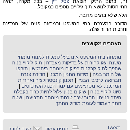
זה, ובתום התיק והוצאת
פסק דין
– בכל מקרה, תהיה
התייחסות לנושא תוך גילויים נוספים כמקובל.
אלא שלא בדגים מדובר.
מדובר במערכת בתי המשפט ובמראה פניה של המדינה
ותרבות הדיור שלה.
מאמרים מקושרים
מומחה בית המשפט אינו בעל סמכות למנות מומחי
משנה ו/או להורות על בדיקות מעבדה
|
תיק ליקויי בניה
שהפך לתיק קבלנות בפיקוח מומחה ביהמ"ש
|
תוקפו
של היתר בניה
|
מידות החניון המכני
|
חדירת צנרת
תברואה לרכיבי הבניין
|
תכנון קונסטרוקציה ואחריות
המתכנן, לא מסתיימים עם גמר הכנת השרטוטים
|
סיווג ליקויי בניה
|
שיקום בניין עלול להיות כרוך בקבלת
היתר בנייה
|
החזר שכר טרחת מומחה התביעה
|
שטח
חתך העמוד לעומת מודול החתך
Tweet
הדפס עמוד
שלח לחבר