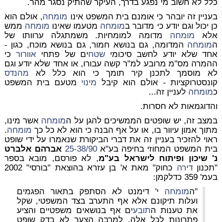
כלל לא חשוב מי נפגע בדרך, העיקר שהתיק נסגר מהר.
בעניין זה יובהר כי אומנם בית המשפט אינו
מומחה
, אולם הוא
כן יכול וגם יודע כי מדובר ב
מומחה
מטעמו שאינו
מומחה
ממש
אלא
מומחה
מדומה למומחיות. משמתגלה ערוותו של
ה
מומחה
המדומה, גם בנושא חמור, גם בנושא מוכח, כגון -
אחד שלא יודע לחשב סיכומי
שטח
ים של פתחי
אוורור
כי
ההמרה מס"מ מרובע למ"ר קשה עבורו, או אחד שלא יודע וגם
לא מוסמך לתכנן קיר תומך כי הוא כלל לא
מהנדס
קונסטרוקציות - אולם הוא קיבל
מינוי
מטעם בית המשפט
כ
מומחה
לעניין זה...
והדוגמאות לא חסרות.
במצב זה, יש שופטים הממשיכים להגן על ה
מומחה
אשר מינו,
מתוך אמון עיוור בו, או על אף הבנה כי הוא לא כל כך
מומחה
.
ראוי להזכיר בעניין זה את דברי הביקורת שנאמרו על ידי שופט
בית המשפט המחוזי בחיפה בע"א
25-38/90
אברהם אלברט
נ' שיכון ופיתוח לישראל בע"מ
, לא פורסם, מובא בספר
"תכנון
דירה
כחוק" מאת א' בן עזרא בהוצאת "בורסי" 2002
בעמ' 359 כדלקמן:
"ה
מומחה
י' דימנט לא הסתפק בתאור הפגמים
ועלות תיקונם אלא אף התערב בצד המשפטי, שקל
את טענות ה
תובע
ים אף בנושאים משפטיים והציע
פתרונות לכל אלה, למרבה הצער לא בדק שופט