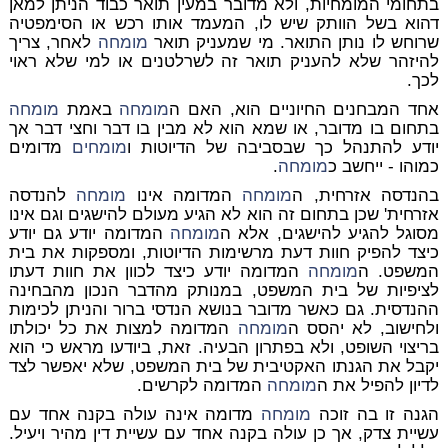
בתחומי המומחיות, ולא מדובר במעין תואר כבוד הניתן למאן
דהוא בשל הוותק שיש לו, המעמד אותו רכש או הסימפטיה
שרוחש לו נותן התואר. מי שמעניק תואר
מומחה
לאחר, צריך
להיזהר שלא להעניק תואר זה לשרלטנים או למי שלא ראוי
לכך.
אחד המבחנים החיוניים הוא, האם ה
מומחה
באמת
מומחה
בתחום בו מדובר, או שמא הוא לא מבין בו דבר וחצי דבר אך
יודע להתנהל כך שבסביבה של הדיוטות ו
מומחים
מדומים
כמוהו - ייחשב כ
מומחה
.
בהנדסה אזרחית, ה
מומחה
המדומה אינו
מומחה
להנדסה
אזרחית' שכן בתחום זה הוא לא הגיע מעולם להישגים וגם אינו
מסוגל להגיע להישגים, אלא ה
מומחה
המדומה יודע גם יודע
כיצד להפיק חוות דעת מרשימות הדיוטות, ומספקות את בית
המשפט. ה
מומחה
המדומה יודע כיצד לכוון את חוות דעתו
לציפיות של בית המשפט, במנותק מהדבר הנכון מהבחינה
ההנדסית. גם כאשר מדובר בנושא הנדסי ברור והניתן לכימות
ולחישוב, לא יהסס ה
מומחה
המדומה למצות את כל יכולתו
בריצוי השופט, ולא בפתרון הבעיה. זאת, ביודעו מראש כי הוא
יקבל את הגנתו האקטיבית של בית המשפט, שלא יאפשר לצד
לדיון להפיל את ה
מומחה
המדומה לקרשים.
הגנה זו בה זוכה
מומחה
מדומה אינה עולה בקנה אחד עם
עשיית צדק, אך כן עולה בקנה אחד עם עשיית דין מהיר ויעיל.