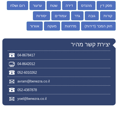
פסק דין
מהנדס
דירה
שטח
ערעור
רום ושלח
קורות
גובה
גדר
עמודים
יסודות
חוק המכר (דירות)
מדרגות
מעקה
אוורור
יצירת קשר מהיר
04-8678417
04-8642012
052-6010262
avram@benezra.co.il
052-4387878
yoel@benezra.co.il