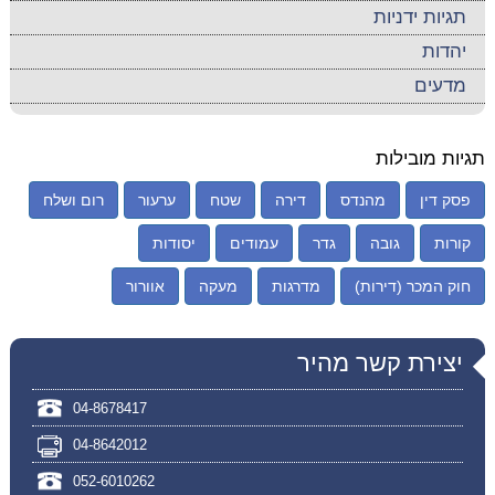
תגיות ידניות
יהדות
מדעים
תגיות מובילות
פסק דין
מהנדס
דירה
שטח
ערעור
רום ושלח
קורות
גובה
גדר
עמודים
יסודות
חוק המכר (דירות)
מדרגות
מעקה
אוורור
יצירת קשר מהיר
04-8678417
04-8642012
052-6010262