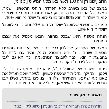
הרוב [יכונו ר'] ורק 100 ראשי צאן מסוג המיעוט [יכונו מ'].
במצב של צאן מעורב ללא הפרדה, היחס הראשוני יישמר.
במצב של הפרדה, הבה ונבדוק זאת תחת הנחה כי הסיכוי כי
לזוג ר' ייוולד ר' הוא 90% והסיכוי כי לזוג ר' ייוולד מ' הוא 10%.
כמו גם שהסיכוי שלזוג מ' ייוולד מ' הוא 90% והסיכוי כי לזוג מ'
ייוולד ר' הוא 10%.
הנחה נוספת היא, שבכל מחזור, הצאן מכפיל את עצמו
כמותית.
במצב של הפרדה, אין לדון כלל בסיכוי של הזדווגות מהורים
מסוגים שונים - ר' יהא מנוטרל מ-מ', ומיד עם לידת מ'
בקבוצת ר' הוא יועבר לקבוצה המתאימה, וכך יהא גם לגבי
המקרים של לידת ר' בקבוצת מ'.
ניתוח חשבוני של המודל הנ"ל, יביא לידי מסקנה כי ר' ילך
ויקטן ו- מ' ילך ויגדל תוך שאיפה לשוויון, ולפיכך יעקב הגדיל את
צאנו אף שתנאי הפתיחה שלו היו צנועים ביותר, ואילו לבן
הפסיד לטובת יעקב ראשי צאן, מבלי להבין את סיבת הדבר.
מאמרים מקושרים
חדירת צנרת תברואה לרכיבי הבניין
|
סיווג ליקויי בניה
|