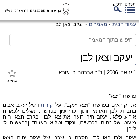
תפריט
חיפוש
לג
עמוד הבית
מאמרים
יעקב וצאן לבן
»
»
כן
זי
יעקב וצאן לבן
1 ינואר, 2006
|
ד"ר אברהם בן עזרא
שמירה
פרשת "ויצא"
אנו קוראים בפרשת "ויצא יעקב", על
קורות
יו של יעקב אבינו
בחברת לבן הארמי, ותוך כדי עיון בפרשה, מגלים לכאורה
אירוע פלאי: יעקב היה רועה את צאן לבן, ובקרב הצאן היה
מיעוט של "חום בכבשים, ונקוד וטלוא בעזים" [בראשית ל'
ל"ב].
יעקב ולבן באו לידי הסכם כי שכרו של יעקב יהיה הצאן