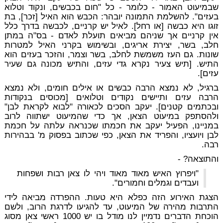
שבמיעוט האמור - כלומר - כל "חום בכבשים, ונקוד וטלוא
בעזים". להשלמת התמונה יובהר: הכבש הוא האיל [זכר], בת
זוגו היא כבשה [או רחל]. לאיל יש קרניים, לכבשה בדרך כלל
אין קרניים אך שניהם מביאים תועלת לאדם - בס"ה במתן
חלב, בשר, יצירת אריגים, ובשימוש בקרני האיל למטרות
שונות. גם העז משמשת לחלב, בשר וצמר, והזכר בעזים הוא
התיש. [תיש צעיר נקרא גדי עזים, והתיש מכונה גם שעיר
עזים].
ברגיל, לא נמצא הרבה כבשים או אילים חומים, ולא נמצא
הרבה עזים ותיישים נקודים וטלואים [מכוסים בנקודות
ובכתמים קטנים]. יעקב הסכים לכאורה "לבוא לקראת לבן"
ולהסתפק במיעוט הצאן, אך כדי שהמיעוט ישתווה לרוב
במניינו, הפעיל יעקב את חכמתו שכנראה עלתה על חכמת
לבן ויועציו, והפריד את הצאן, כפי שכתוב בפסוק מ' בבהירות
רבה.
והתוצאה? -
"ויפרוץ האיש מאוד מאוד ויהי לו צאן רבות ושפחות
ועבדים וגמלים וחמורים".
הצגת האירוע הזה כפלא היא טעות. ההפרדה מביאה לידי
התרבות מהירה של המיעוט, עד להגיעו לדרגת הרוב, ולשם
הוכחת הדברים נדמיין לנו מודל בו יש 1000 ראשי צאן מסוג