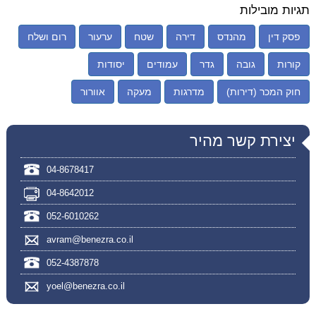
תגיות מובילות
פסק דין
מהנדס
דירה
שטח
ערעור
רום ושלח
קורות
גובה
גדר
עמודים
יסודות
חוק המכר (דירות)
מדרגות
מעקה
אוורור
יצירת קשר מהיר
04-8678417
04-8642012
052-6010262
avram@benezra.co.il
052-4387878
yoel@benezra.co.il