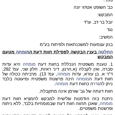
כב' השופט אטדגי יונה
המבקש:
יובל בר דב, עו"ד
נגד
המשיב:
בנק עצמעות למשכנתאות ולפיתוח בע"מ
החלטה
בענין הבקשה לפסילת חוות דעת ה
מומחה
מטעם
המבקש
1. טענת משפטית הנכללת בחוות דעת
מומחה
היא עדות
סברה, ואין לקבלה (א.הרנון, דיני ראיות, חלק שני, עמ' 292;
ד"ר א. בן עזרא, עדות
מומחה
, עמ' 13). מרביתה ככולה של
חוות דעת ה
מומחה
הינה פרשנות משפטית ומיעוטה בלבד
ניתן לה
גדר
ה כחוות דעת
מומחה
.
חוות דעתה של גב' שורמן אינה מתקבלת.
ניתנת בזה הזדמנות שלישית למבקש להמציא חוות דעת
מומחה
, שאכן תהווה חוות דעת שבמומחיות בלבד, ללא ניתוח
ופרשנות משפטיים.