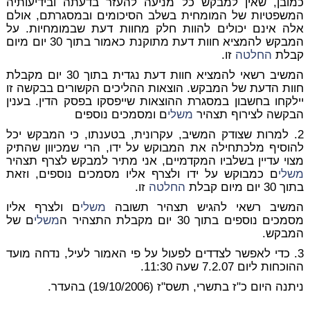
כמובן, שאין למבקש כל מניעה להעזר בדעתה ובידיעותיה
המשפטיות של המומחית בשלב הסיכומים ובמסגרתם, אולם
אלה אינם יכולים להוות חלק מחוות דעת שבמומחיות. על
המבקש להמציא חוות דעת מתוקנת כאמור בתוך 30 יום מיום
קבלת
החלטה
זו.
המשיב רשאי להמציא חוות דעת נגדית בתוך 30 יום מקבלת
חוות הדעת של המבקש. הוצאות ההליכים הקשורים בבקשה זו
יילקחו בחשבון במסגרת ההוצאות שייפסקו בפסק הדין. בענין
הבקשה לצירוף תצהיר
משלי
ם ומסמכים נוספים
2. למרות שצודק המשיב, עקרונית, בטענתו, כי המבקש יכל
להוסיף מלכתחילה את המבוקש על ידו, הרי שמכיוון שהתיק
מצוי עדיין בשלביו המקדמיים, אני מתיר למבקש לצרף תצהיר
משלי
ם כמבוקש על ידו ולצרף אליו מסמכים נוספים, וזאת
בתוך 30 יום מיום קבלת
החלטה
זו.
המשיב רשאי להגיש תצהיר תשובה
משלי
ם ולצרף אליו
מסמכים נוספים בתוך 30 יום מקבלת התצהיר ה
משלי
ם של
המבקש.
3. כדי לאפשר לצדדים לפעול על פי האמור לעיל, נדחה מועד
ההוכחות ליום 7.2.07 שעה 11:30.
ניתנה היום כ"ז בתשרי, תשס"ז (19/10/2006) בהעדר.