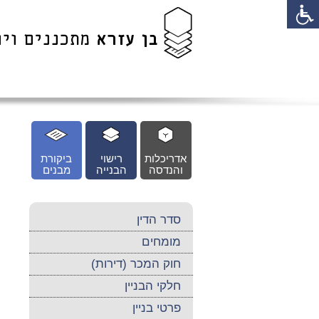
לג
כן
זי
אדריכלות
רישוי
ביקורת
והנדסה
הבנייה
מבנים
סדר הדין
מומחים
חוק המכר (דירות)
חלקי הבניין
פרטי בניין