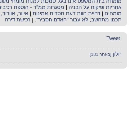
מומחה בית המשפט אינו בעל סמכות למנות מומחי משנה 
אחריות ופיקוח על הבניה
|
מסגרות ממ"ד - הוספת רכיבים
מומחים
|
דחיית חוות דעת חסרות אמינות
|
איוור, אוורור, 
תכנון מתחשב; לא עבור "האדם הסביר".
|
רכישת דירה
Tweet
חלון
[באתר 181]