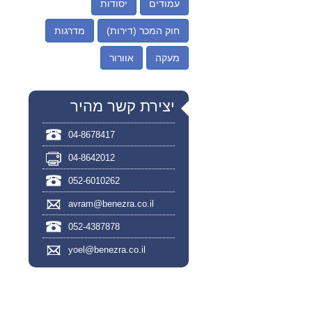
עמודים
יסודות
חוק המכר (דירות)
מדרגות
מעקה
אוורור
יצירת קשר מהיר
04-8678417
04-8642012
052-6010262
avram@benezra.co.il
052-4387878
yoel@benezra.co.il