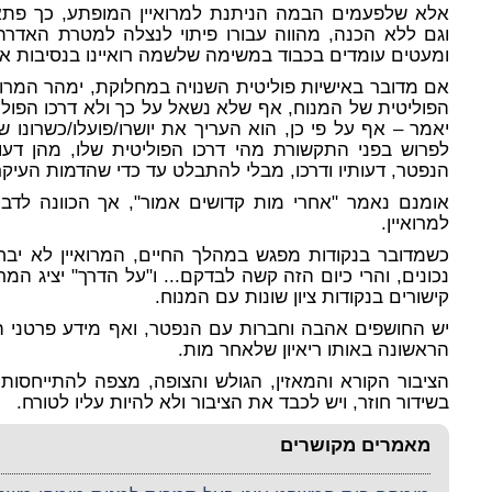
אלא שלפעמים הבמה הניתנת למרואיין המופתע, כך פתא
וגם ללא הכנה, מהווה עבורו פיתוי לנצלה למטרת האדרת
ומעטים עומדים בכבוד במשימה שלשמה רואיינו בנסיבות אל
אם מדובר באישיות פוליטית השנויה במחלוקת, ימהר המרואי
הפוליטית של המנוח, אף שלא נשאל על כך ולא דרכו הפוליט
יאמר – אף על פי כן, הוא העריך את יושרו/פועלו/כשרונו 
לפרוש בפני התקשורת מהי דרכו הפוליטית שלו, מהן דעות
הנפטר, דעותיו ודרכו, מבלי להתבלט עד כדי שהדמות העיק
אומנם נאמר "אחרי מות קדושים אמור", אך הכוונה לדבר
למרואיין.
כשמדובר בנקודות מפגש במהלך החיים, המרואיין לא יב
נכונים, והרי כיום הזה קשה לבדקם... ו"על הדרך" יציג המרו
קישורים בנקודות ציון שונות עם המנוח.
יש החושפים אהבה וחברות עם הנפטר, ואף מידע פרטני ה
הראשונה באותו ריאיון שלאחר מות.
הציבור הקורא והמאזין, הגולש והצופה, מצפה להתייחסו
בשידור חוזר, ויש לכבד את הציבור ולא להיות עליו לטורח.
מאמרים מקושרים