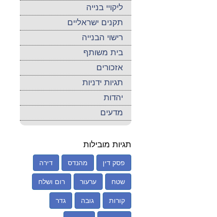
ליקויי בנייה
תקנים ישראליים
רישוי הבנייה
בית משותף
אזכורים
תגיות ידניות
יהדות
מדעים
תגיות מובילות
פסק דין
מהנדס
דירה
שטח
ערעור
רום ושלח
קורות
גובה
גדר