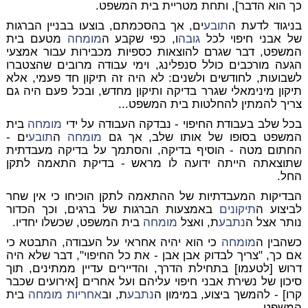
כך הוא הדבר], ותחת מטריית בית המשפט.
בניגוד לדעת ה
תובע
ים, אך בהסכמתם, בוצעו בבניין הברגות
של אבני חיפוי לכל
גובה
ו, כפי שקבע ה
מומחה
מטעם בית
המשפט, דבר שגרם להוצאות כספיות מכבירות עבור אמצעי
הגעה מורכבים כולל סנפלינג, וימי עבודה מרובים שהצטברו
לשבועות, לחודשים ולשנים: לא היה זה תיקון חד פעמי, אלא
תיקון מינימאלי שגרר בדיקה ותיקון מחדש, ובכל פעם היה גם
צריך להמתין להחלטות בית המשפט...
בכל שלב בעבודת החיפוי - נבדקה העבודה על ידי
מומחה
בית
המשפט בסופו של אותו שלב, אך גם
מומחה
ה
תובע
ים -
החתום מטה - הוסיף בדיקה, והסתמך על בדיקה מעבדתית
שתוצאתה הייתה ידועה לו מראש - בדיקת התאמה לתקן
החל.
הבדיקות המעבדתיות של ההתאמה לתקן הוכיחו כי אין שחר
לביצוע ה
תיקונים
באמצעות הברגות של ברגים, וכך הכדור
נותר אצל ה
נתבע
ת, ואצל
מומחה
בית המשפט, שכשלו יחדיו.
כשהבין ה
מומחה
כי הוא יהיה אחראי על העבודה, התבטא כי
אם כך, "צריך לבדוק אבן אבן - את כל החיפוי", דבר שלא היה
דרוש [לטעמו] בתחילת הדרך, והדיירים עדיין ממתינים, תוך
סיכון של נשירת אבני חיפוי עליהם ועל אחרים [אירועים שכבר
קרו] - להמשך ביצוע, במימון ה
נתבע
ת, וב
אחריות
מומחה
בית
המשפט.