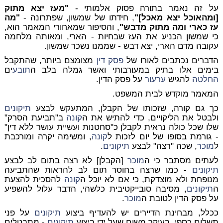
על זה נאמר בתורה פסוק אלמותי -
"מעז יצא מתוק
[ומהאוכל יצא מאכל]"
, חידתו של שמשון, שפתרונה -
"מה
עז כארי ומה מתוק מדבש"
, והסיפור שמאחורי המאמר הוא,
כי שמשון הכניע את העז שבחיות - הארי, ומאותה מלחמה
עקובה מדם הארי, יצא דבש - שממנו נשכר שמשון.
הדברים נכתבים לאורו של
פסק דין
מצומצם ביותר, שהתקבל
בימים אלו בתיק במעורבותי ואשר גמלה בלב ה
תובע
ים
החלטה
להגיש
ערעור
על פסק הדין.
המאמר מוקדש לבית המשפט.
כך גם קורה, שזכותו של הקבלן, המתעקש לבצע
תיקונים
ולבטל את הליקויים, כדי להתיש את ה
קונה
ב"תביעת הסרק"
שלו שכל כולה נראית לקבלן כ"סחטנות ועשיית עושר ללא דין"
- גורמת בסופו של יום לזכות ל
קונה
, ומשימה יקרה ומורכבת
ל
מוכר
, שכה "רצה" לבצע
תיקונים
.
לעתים מסתבר כי ה
מוכר
[הקבלן] לא רצה בתום לב לבצע
תיקונים
- כמו שרצה בחוסר תום לב להראות שהתביעה
מנופחת ולא מוצדקת, כי אם לא יוכל ה
קונה
להסכית להצעת
ה
תיקונים
, מסיבה סובייקטיבית כלשהי, הדבר עלול להשפיע
על פסק הדין לטובת ה
מוכר
.
ככלל, מבחינת הדיירים יש להעדיף ביצוע
תיקונים
על פני
תשלום כספי, בעיקר משום שעל ידי ביצוע
תיקונים
- מתבטלים