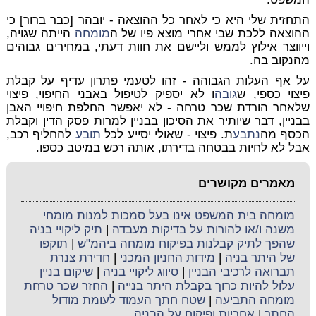
התחזית שלי היא כי לאחר כל ההוצאה - יובהר [כבר ברור] כי
ההוצאה ללכת שבי אחרי מוצא פיו של ה
מומחה
הייתה שגויה,
וייווצר אילוץ לממש וליישם את חוות דעתי, במחירים גבוהים
מהנקוב בה.
על אף העלות הגבוהה - זהו לטעמי פתרון עדיף על קבלת
פיצוי כספי, ש
גובה
ו לא יספיק לטיפול באבני החיפוי, פיצוי
שלאחר הורדת שכר טרחה - לא יאפשר החלפת חיפויי האבן
בבניין, דבר שיותיר את הסיכון בבניין למרות פסק הדין וקבלת
הכסף מה
נתבע
ת. פיצוי - שאולי יסייע לכל
תובע
להחליף רכב,
אבל לא לחיות בבטחה בדירתו, אותה רכש במיטב כספו.
מאמרים מקושרים
מומחה בית המשפט אינו בעל סמכות למנות מומחי
משנה ו/או להורות על בדיקות מעבדה
|
תיק ליקויי בניה
שהפך לתיק קבלנות בפיקוח מומחה ביהמ"ש
|
תוקפו
של היתר בניה
|
מידות החניון המכני
|
חדירת צנרת
תברואה לרכיבי הבניין
|
סיווג ליקויי בניה
|
שיקום בניין
עלול להיות כרוך בקבלת היתר בנייה
|
החזר שכר טרחת
מומחה התביעה
|
שטח חתך העמוד לעומת מודול
החתך
|
אחריות ופיקוח על הבניה