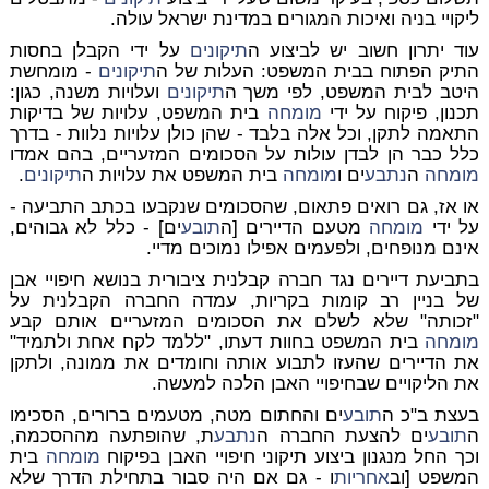
ליקויי בניה ואיכות המגורים במדינת ישראל עולה.
עוד יתרון חשוב יש לביצוע ה
תיקונים
על ידי הקבלן בחסות
התיק הפתוח בבית המשפט: העלות של ה
תיקונים
- מומחשת
היטב לבית המשפט, לפי משך ה
תיקונים
ועלויות משנה, כגון:
תכנון, פיקוח על ידי
מומחה
בית המשפט, עלויות של בדיקות
התאמה לתקן, וכל אלה בלבד - שהן כולן עלויות נלוות - בדרך
כלל כבר הן לבדן עולות על הסכומים המזעריים, בהם אמדו
מומחה
ה
נתבע
ים ו
מומחה
בית המשפט את עלויות ה
תיקונים
.
או אז, גם רואים פתאום, שהסכומים שנקבעו בכתב התביעה -
על ידי
מומחה
מטעם הדיירים [ה
תובע
ים] - כלל לא גבוהים,
אינם מנופחים, ולפעמים אפילו נמוכים מדיי.
בתביעת דיירים נגד חברה קבלנית ציבורית בנושא חיפויי אבן
של בניין רב קומות בקריות, עמדה החברה הקבלנית על
"זכותה" שלא לשלם את הסכומים המזעריים אותם קבע
מומחה
בית המשפט בחוות דעתו, "ללמד לקח אחת ולתמיד"
את הדיירים שהעזו לתבוע אותה וחומדים את ממונה, ולתקן
את הליקויים שבחיפויי האבן הלכה למעשה.
בעצת ב"כ ה
תובע
ים והחתום מטה, מטעמים ברורים, הסכימו
ה
תובע
ים להצעת החברה ה
נתבע
ת, שהופתעה מההסכמה,
וכך החל מנגנון ביצוע תיקוני חיפויי האבן בפיקוח
מומחה
בית
המשפט [וב
אחריות
ו - גם אם היה סבור בתחילת הדרך שלא