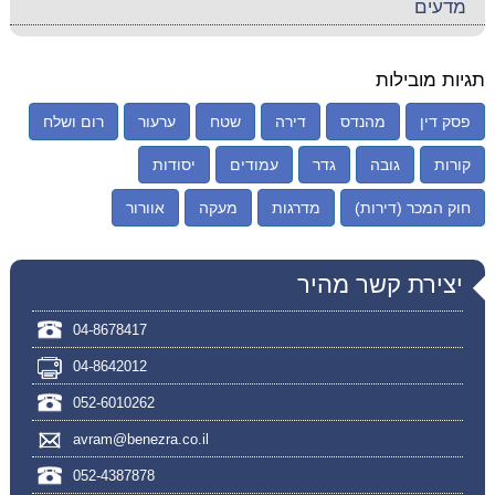
מדעים
תגיות מובילות
פסק דין
מהנדס
דירה
שטח
ערעור
רום ושלח
קורות
גובה
גדר
עמודים
יסודות
חוק המכר (דירות)
מדרגות
מעקה
אוורור
יצירת קשר מהיר
04-8678417
04-8642012
052-6010262
avram@benezra.co.il
052-4387878